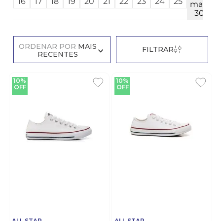
16
17
18
19
20
21
22
23
24
25
mais
30
ORDENAR POR
MAIS
FILTRAR
RECENTES
10%
10%
OFF
OFF
ALL STAR
ALL STAR