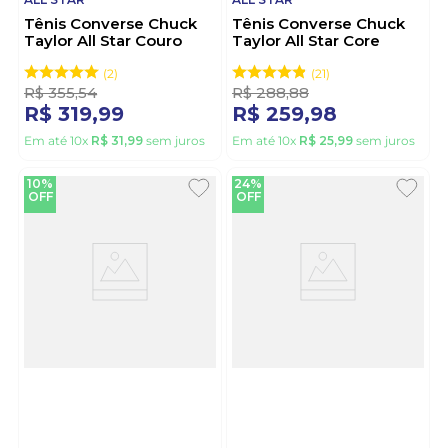
Tênis Converse Chuck
Tênis Converse Chuck
Taylor All Star Couro
Taylor All Star Core
Unissex CT04500001
Unissex CT0001 Branco
Branco
2
21
R$
355
,
54
R$
288
,
88
R$
319
,
99
R$
259
,
98
Em até
10
x
R$
31
,
99
sem juros
Em até
10
x
R$
25
,
99
sem juros
10%
24%
OFF
OFF