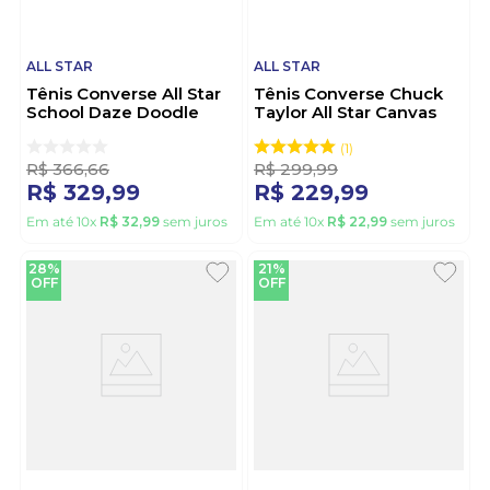
ALL STAR
ALL STAR
Tênis Converse All Star
Tênis Converse Chuck
School Daze Doodle
Taylor All Star Canvas
Feminino Ct31800002
Feminino Ct30140002
Branco
Lilas
1
R$
366
,
66
R$
299
,
99
R$
329
,
99
R$
229
,
99
Em até
10
x
R$
32
,
99
sem juros
Em até
10
x
R$
22
,
99
sem juros
28%
21%
OFF
OFF