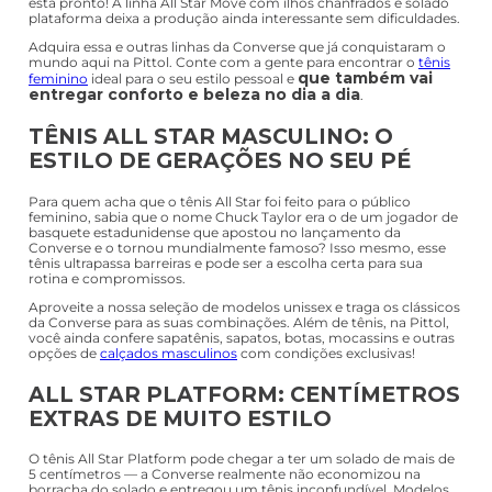
está pronto! A linha All Star Move com ilhós chanfrados e solado
plataforma deixa a produção ainda interessante sem dificuldades.
Adquira essa e outras linhas da Converse que já conquistaram o
mundo aqui na Pittol. Conte com a gente para encontrar o
tênis
que também vai
feminino
ideal para o seu estilo pessoal e
entregar conforto e beleza no dia a dia
.
TÊNIS ALL STAR MASCULINO: O
ESTILO DE GERAÇÕES NO SEU PÉ
Para quem acha que o tênis All Star foi feito para o público
feminino, sabia que o nome Chuck Taylor era o de um jogador de
basquete estadunidense que apostou no lançamento da
Converse e o tornou mundialmente famoso? Isso mesmo, esse
tênis ultrapassa barreiras e pode ser a escolha certa para sua
rotina e compromissos.
Aproveite a nossa seleção de modelos unissex e traga os clássicos
da Converse para as suas combinações. Além de tênis, na Pittol,
você ainda confere sapatênis, sapatos, botas, mocassins e outras
opções de
calçados masculinos
com condições exclusivas!
ALL STAR PLATFORM: CENTÍMETROS
EXTRAS DE MUITO ESTILO
O tênis All Star Platform pode chegar a ter um solado de mais de
5 centímetros — a Converse realmente não economizou na
borracha do solado e entregou um tênis inconfundível. Modelos