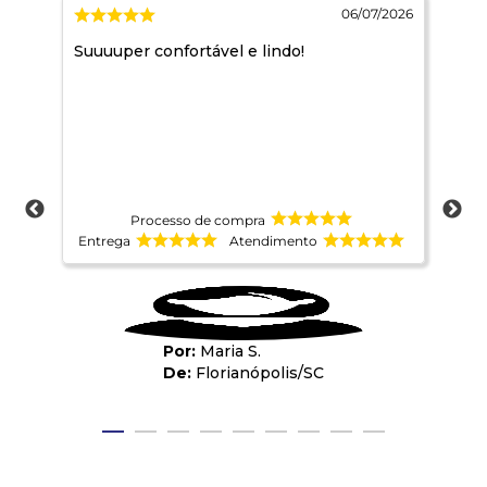
2026
06/07/2026
Suuuuper confortável e lindo!
Con
Processo de compra
Entrega
Atendimento
Ent
Maria S.
Florianópolis
/
SC