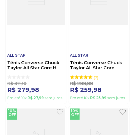
ALL STAR
ALL STAR
Tênis Converse Chuck
Tênis Converse Chuck
Taylor All Star Core Hi
Taylor All Star Core
Feminino Ct00040001
Unissex CT00010007
Branco
Preto
7
R$
311
,
10
R$
288
,
88
R$
279
,
98
R$
259
,
98
Em até
10
x
R$
27
,
99
sem juros
Em até
10
x
R$
25
,
99
sem juros
10%
10%
OFF
OFF