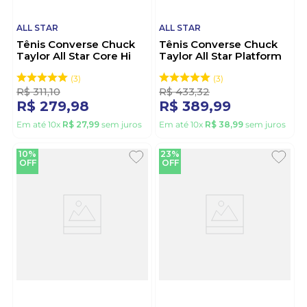
ALL STAR
ALL STAR
Tênis Converse Chuck
Tênis Converse Chuck
Taylor All Star Core Hi
Taylor All Star Platform
Unissex CT00040007
Lift Feminino
Preto
CT09830001
3
3
R$
311
,
10
R$
433
,
32
R$
279
,
98
R$
389
,
99
Em até
10
x
R$
27
,
99
sem juros
Em até
10
x
R$
38
,
99
sem juros
10%
23%
OFF
OFF