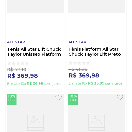
ALL STAR
ALL STAR
Tenis All Star Lift Chuck
Tênis Flatform All Star
Taylor Unissex Flatform
Chuck Taylor Lift Preto
Ct09830002 Preto
R$
411
,
10
R$
411
,
10
R$
369
,
98
R$
369
,
98
Em até
10
x
R$
36
,
99
sem juros
Em até
10
x
R$
36
,
99
sem juros
10%
10%
OFF
OFF