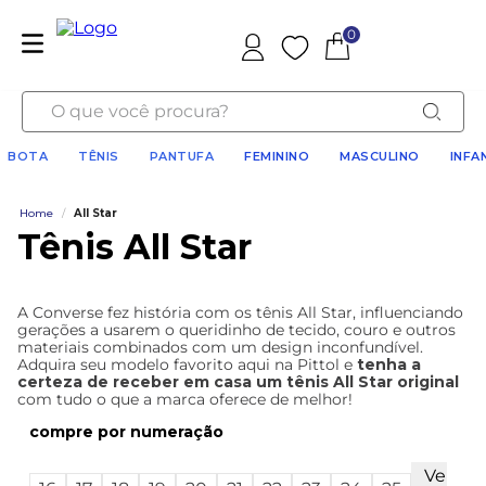
0
Favoritos
O que você procura?
BOTA
TÊNIS
PANTUFA
FEMININO
MASCULINO
INFA
Home
/
All Star
Tênis All Star
A Converse fez história com os tênis All Star, influenciando
gerações a usarem o queridinho de tecido, couro e outros
materiais combinados com um design inconfundível.
Adquira seu modelo favorito aqui na Pittol e
tenha a
certeza de receber em casa um tênis All Star original
com tudo o que a marca oferece de melhor!
numeração
Ver