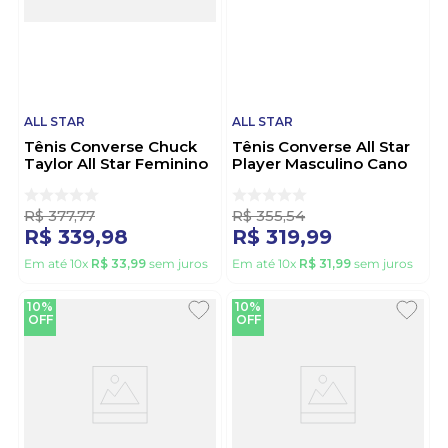
ALL STAR
ALL STAR
Tênis Converse Chuck
Tênis Converse All Star
Taylor All Star Feminino
Player Masculino Cano
Ct04500010 Bege
Baixo Co05050001 Preto
R$
377
,
77
R$
355
,
54
R$
339
,
98
R$
319
,
99
Em até
10
x
R$
33
,
99
sem juros
Em até
10
x
R$
31
,
99
sem juros
10%
10%
OFF
OFF