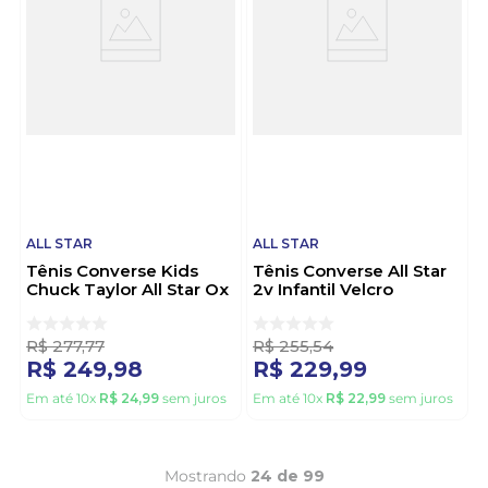
ALL STAR
ALL STAR
Tênis Converse Kids
Tênis Converse All Star
Chuck Taylor All Star Ox
2v Infantil Velcro
Disney Mickey & Minnie
Ck04180003 Preto
Ck13280001 Preto
R$
277
,
77
R$
255
,
54
R$
249
,
98
R$
229
,
99
Em até
10
x
R$
24
,
99
sem juros
Em até
10
x
R$
22
,
99
sem juros
Mostrando
24 de 99