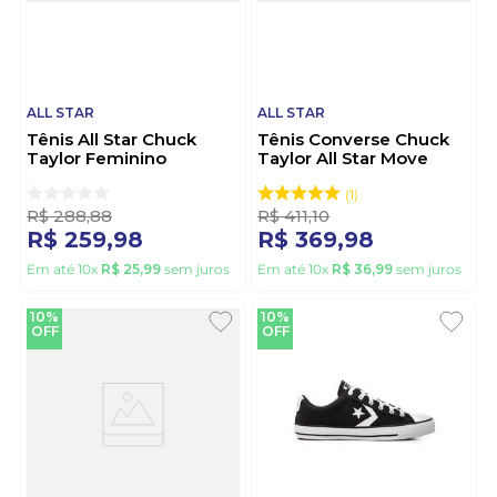
ALL STAR
ALL STAR
Tênis All Star Chuck
Tênis Converse Chuck
Taylor Feminino
Taylor All Star Move
Ct04200003 Verde
Feminino Ct15920001
Preto
1
R$
288
,
88
R$
411
,
10
R$
259
,
98
R$
369
,
98
Em até
10
x
R$
25
,
99
sem juros
Em até
10
x
R$
36
,
99
sem juros
10%
10%
OFF
OFF