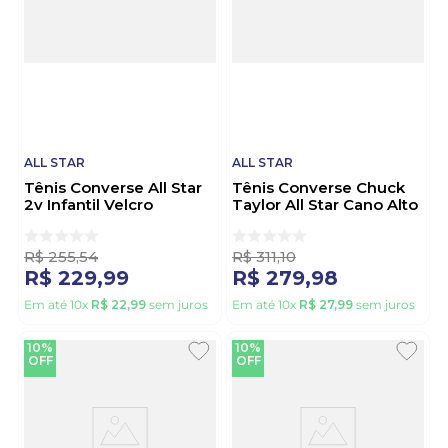
ALL STAR
ALL STAR
Tênis Converse All Star
Tênis Converse Chuck
2v Infantil Velcro
Taylor All Star Cano Alto
Ck04180004 Marrom
Ct00040004 Vermelho
R$
255
,
54
R$
311
,
10
R$
229
,
99
R$
279
,
98
Em até
10
x
R$
22
,
99
sem juros
Em até
10
x
R$
27
,
99
sem juros
10%
10%
OFF
OFF