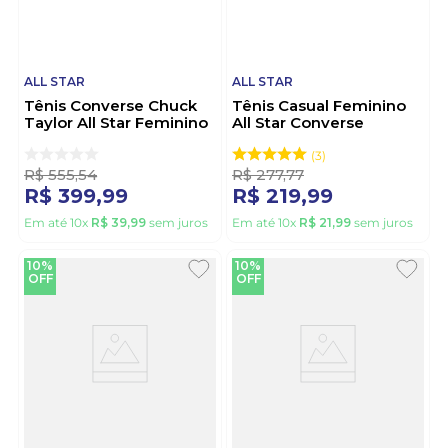
ALL STAR
ALL STAR
Tênis Converse Chuck
Tênis Casual Feminino
Taylor All Star Feminino
All Star Converse
Run Star Hike
Ct00010008 Vinho
Co03780001 Branco
3
R$
555
,
54
R$
277
,
77
R$
399
,
99
R$
219
,
99
Em até
10
x
R$
39
,
99
sem juros
Em até
10
x
R$
21
,
99
sem juros
10%
10%
OFF
OFF