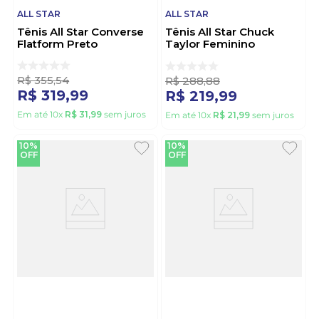
ALL STAR
ALL STAR
Tênis All Star Converse
Tênis All Star Chuck
Flatform Preto
Taylor Feminino
Ct04200086 Caramelo
R$
355
,
54
R$
288
,
88
R$
319
,
99
R$
219
,
99
Em até
10
x
R$
31
,
99
sem juros
Em até
10
x
R$
21
,
99
sem juros
10%
10%
OFF
OFF