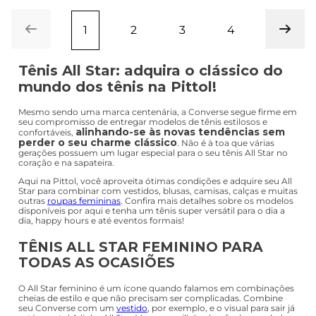
1
2
3
4
Tênis All Star: adquira o clássico do
mundo dos tênis na Pittol!
Mesmo sendo uma marca centenária, a Converse segue firme em
seu compromisso de entregar modelos de tênis estilosos e
alinhando-se às novas tendências sem
confortáveis,
perder o seu charme clássico
. Não é à toa que várias
gerações possuem um lugar especial para o seu tênis All Star no
coração e na sapateira.
Aqui na Pittol, você aproveita ótimas condições e adquire seu All
Star para combinar com vestidos, blusas, camisas, calças e muitas
outras
roupas femininas
. Confira mais detalhes sobre os modelos
disponíveis por aqui e tenha um tênis super versátil para o dia a
dia, happy hours e até eventos formais!
TÊNIS ALL STAR FEMININO PARA
TODAS AS OCASIÕES
O All Star feminino é um ícone quando falamos em combinações
cheias de estilo e que não precisam ser complicadas. Combine
seu Converse com um
vestido
, por exemplo, e o visual para sair já