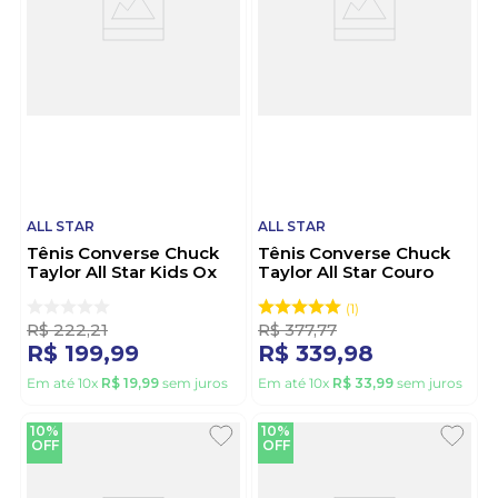
ALL STAR
ALL STAR
Tênis Converse Chuck
Tênis Converse Chuck
Taylor All Star Kids Ox
Taylor All Star Couro
Juvenil Ck00020002
Unissex CT04500003
Preto
Preto
1
R$
222
,
21
R$
377
,
77
R$
199
,
99
R$
339
,
98
Em até
10
x
R$
19
,
99
sem juros
Em até
10
x
R$
33
,
99
sem juros
10%
10%
OFF
OFF