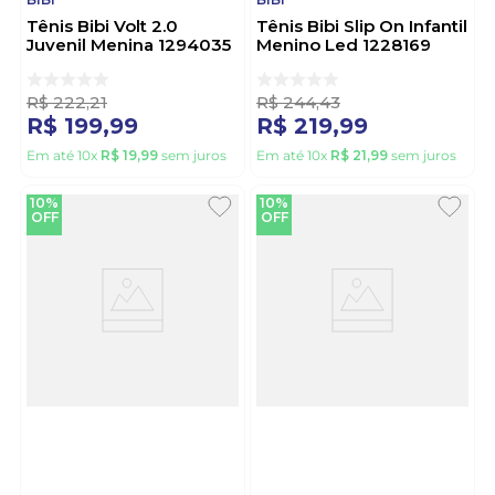
Tênis Bibi Volt 2.0
Tênis Bibi Slip On Infantil
Juvenil Menina 1294035
Menino Led 1228169
Preto
Preto
R$
222
,
21
R$
244
,
43
R$
199
,
99
R$
219
,
99
Em até
10
x
R$
19
,
99
sem juros
Em até
10
x
R$
21
,
99
sem juros
10%
10%
OFF
OFF