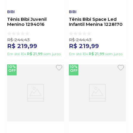
BIBI
BIBI
Tênis Bibi Juvenil
Tênis Bibi Space Led
Menino 1294016
Infantil Menina 1228170
Marinho
Marinho
R$
244
,
43
R$
244
,
43
R$
219
,
99
R$
219
,
99
Em até
10
x
R$
21
,
99
sem juros
Em até
10
x
R$
21
,
99
sem juros
10%
10%
OFF
OFF