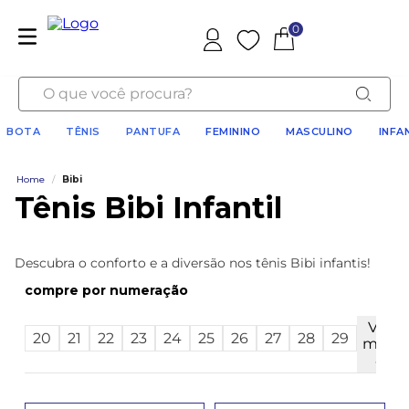
0
Favoritos
O que você procura?
BOTA
TÊNIS
PANTUFA
FEMININO
MASCULINO
INFA
Home
/
Bibi
Tênis Bibi Infantil
Descubra o conforto e a diversão nos tênis Bibi infantis!
numeração
Ver
20
21
22
23
24
25
26
27
28
29
mais
8