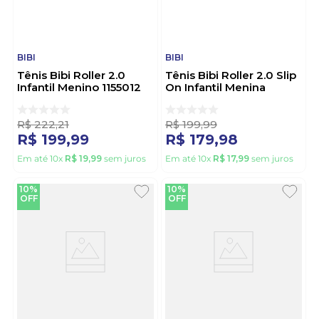
BIBI
BIBI
Tênis Bibi Roller 2.0
Tênis Bibi Roller 2.0 Slip
Infantil Menino 1155012
On Infantil Menina
Caramelo
1155424 Rosa
R$
222
,
21
R$
199
,
99
R$
199
,
99
R$
179
,
98
Em até
10
x
R$
19
,
99
sem juros
Em até
10
x
R$
17
,
99
sem juros
10%
10%
OFF
OFF