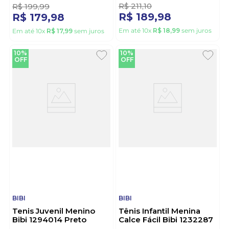
R$
211
,
10
R$
199
,
99
R$
189
,
98
R$
179
,
98
Em até
10
x
R$
18
,
99
sem juros
Em até
10
x
R$
17
,
99
sem juros
10%
10%
OFF
OFF
BIBI
BIBI
Tenis Juvenil Menino
Tênis Infantil Menina
Bibi 1294014 Preto
Calce Fácil Bibi 1232287
Marinho