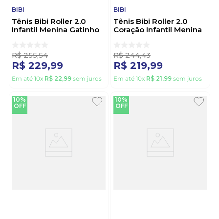
BIBI
BIBI
Tênis Bibi Roller 2.0
Tênis Bibi Roller 2.0
Infantil Menina Gatinho
Coração Infantil Menina
1155393 Rosa
1155236 Marinho
R$
255
,
54
R$
244
,
43
R$
229
,
99
R$
219
,
99
Em até
10
x
R$
22
,
99
sem juros
Em até
10
x
R$
21
,
99
sem juros
10%
10%
OFF
OFF