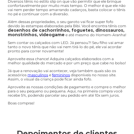
Diversos tênis no estilo slip on que vão permitir que ele brinque
confortavelmente por muito mais tempo. O melhor é que ele não
vai nem perder tempo amarrando cadarços, basta colocar o tênis
no pé e continuar com a diversão.
Além dessas propriedades, o seu garoto vai ficar super fofo
devido às estampas elaboradas pela Bibi. Você encontra tênis com
desenhos de cachorrinhos, foguetes, dinossauros,
monstrinhos, videogame
e até mesmo do Homem-Aranha!
Sem contar os calçados com LED. Já pensou?! Seu filho vai amar
tanto o novo tênis que não vai nem tirá-lo do pé, ele vai acordar
pronto para correr novamente!
Aproveite essa chance! Adquira calçados elaborados com a
melhor qualidade do mercado e por um preço que cabe no bolso!
Já que a renovação vai acontecer, veja também quais são os
acessórios
masculinos
e
femininos
disponíveis no nosso site.
Assim, o visual da criança pode ficar ainda fofo.
Aproveite as nossas condições de pagamento e compre o melhor
para o seu pequeno ou pequena. Aqui, na primeira compra você
recebe 5%, podendo parcelar seu pedido em até 10x sem juros.
Boas compras!