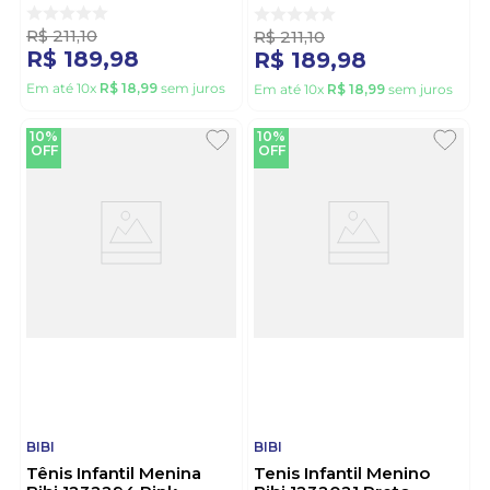
R$
211
,
10
R$
211
,
10
R$
189
,
98
R$
189
,
98
Em até
10
x
R$
18
,
99
sem juros
Em até
10
x
R$
18
,
99
sem juros
10%
10%
OFF
OFF
BIBI
BIBI
Tênis Infantil Menina
Tenis Infantil Menino