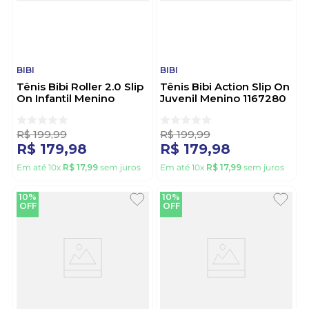
BIBI
BIBI
Tênis Bibi Roller 2.0 Slip
Tênis Bibi Action Slip On
On Infantil Menino
Juvenil Menino 1167280
1155189 Preto
Marinho
R$
199
,
99
R$
199
,
99
R$
179
,
98
R$
179
,
98
Em até
10
x
R$
17
,
99
sem juros
Em até
10
x
R$
17
,
99
sem juros
10%
10%
OFF
OFF