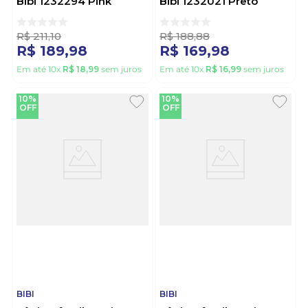
Bibi 1232294 Pink
Bibi 1232021 Preto
R$
211
,
10
R$
188
,
88
R$
189
,
98
R$
169
,
98
Em até
10
x
R$
18
,
99
sem juros
Em até
10
x
R$
16
,
99
sem juros
10%
10%
OFF
OFF
BIBI
BIBI