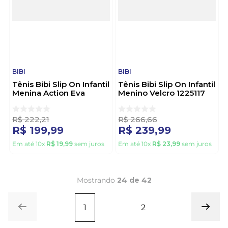
BIBI
BIBI
Tênis Bibi Slip On Infantil
Tênis Bibi Slip On Infantil
Menina Action Eva
Menino Velcro 1225117
1167433 Preto
Preto
R$
222
,
21
R$
266
,
66
R$
199
,
99
R$
239
,
99
Em até
10
x
R$
19
,
99
sem juros
Em até
10
x
R$
23
,
99
sem juros
Mostrando
24 de 42
1
2