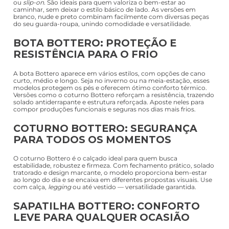
ou
slip-on
. São ideais para quem valoriza o bem-estar ao
caminhar, sem deixar o estilo básico de lado. As versões em
branco, nude e preto combinam facilmente com diversas peças
do seu guarda-roupa, unindo comodidade e versatilidade.
BOTA BOTTERO: PROTEÇÃO E
RESISTÊNCIA PARA O FRIO
A bota Bottero aparece em vários estilos, com opções de cano
curto, médio e longo. Seja no inverno ou na meia-estação, esses
modelos protegem os pés e oferecem ótimo conforto térmico.
Versões como o coturno Bottero reforçam a resistência, trazendo
solado antiderrapante e estrutura reforçada. Aposte neles para
compor produções funcionais e seguras nos dias mais frios.
COTURNO BOTTERO: SEGURANÇA
PARA TODOS OS MOMENTOS
O coturno Bottero é o calçado ideal para quem busca
estabilidade, robustez e firmeza. Com fechamento prático, solado
tratorado e design marcante, o modelo proporciona bem-estar
ao longo do dia e se encaixa em diferentes propostas visuais. Use
com calça,
legging
ou até vestido — versatilidade garantida.
SAPATILHA BOTTERO: CONFORTO
LEVE PARA QUALQUER OCASIÃO