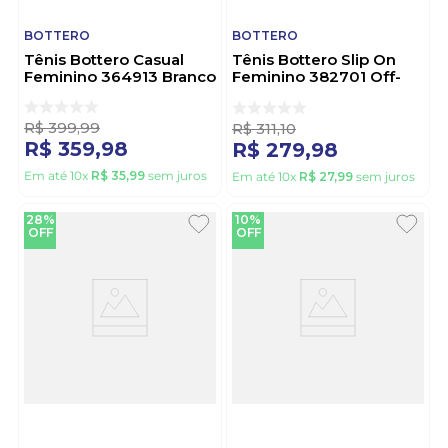
BOTTERO
BOTTERO
Tênis Bottero Casual
Tênis Bottero Slip On
Feminino 364913 Branco
Feminino 382701 Off-
White
R$
399
,
99
R$
311
,
10
R$
359
,
98
R$
279
,
98
Em até
10
x
R$
35
,
99
sem juros
Em até
10
x
R$
27
,
99
sem juros
28%
10%
OFF
OFF