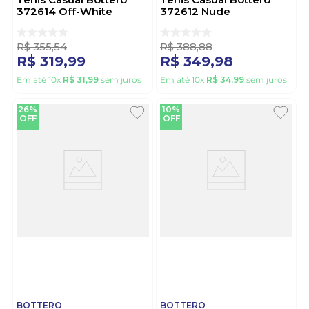
372614 Off-White
372612 Nude
R$
355
,
54
R$
388
,
88
R$
319
,
99
R$
349
,
98
Em até
10
x
R$
31
,
99
sem juros
Em até
10
x
R$
34
,
99
sem juros
26%
10%
OFF
OFF
BOTTERO
BOTTERO