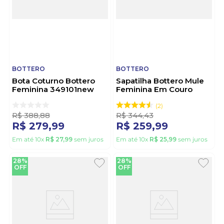
BOTTERO
BOTTERO
Bota Coturno Bottero
Sapatilha Bottero Mule
Feminina 349101new
Feminina Em Couro
Preto
374105 Caramelo
2
R$
388
,
88
R$
344
,
43
R$
279
,
99
R$
259
,
99
Em até
10
x
R$
27
,
99
sem juros
Em até
10
x
R$
25
,
99
sem juros
28%
28%
OFF
OFF