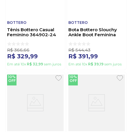
BOTTERO
BOTTERO
Tênis Bottero Casual
Bota Bottero Slouchy
Feminino 364902-24
Ankle Boot Feminina
Off-White
378302 Marrom
R$
366
,
66
R$
544
,
43
R$
329
,
99
R$
391
,
99
Em até
10
x
R$
32
,
99
sem juros
Em até
10
x
R$
39
,
19
sem juros
10%
10%
OFF
OFF