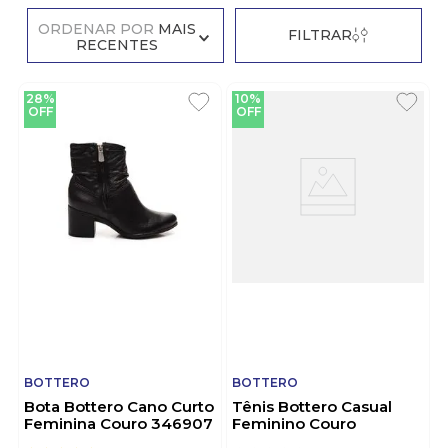
ORDENAR POR
MAIS
FILTRAR
RECENTES
28%
10%
OFF
OFF
BOTTERO
BOTTERO
Bota Bottero Cano Curto
Tênis Bottero Casual
Feminina Couro 346907
Feminino Couro
Preto
364905-04 Branco