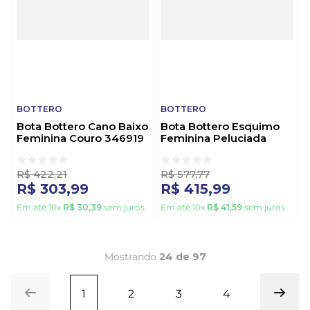
BOTTERO
BOTTERO
Bota Bottero Cano Baixo
Bota Bottero Esquimo
Feminina Couro 346919
Feminina Peluciada
Preto
379202 Marrom
R$
422
,
21
R$
577
,
77
R$
303
,
99
R$
415
,
99
Em até
10
x
R$
30
,
39
sem juros
Em até
10
x
R$
41
,
59
sem juros
Mostrando
24 de 97
1
2
3
4