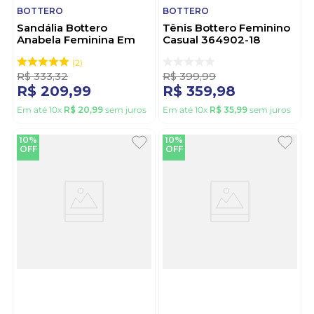
BOTTERO
BOTTERO
Sandália Bottero
Tênis Bottero Feminino
Anabela Feminina Em
Casual 364902-18
Couro 372822 Nude
Branco
2
R$
333
,
32
R$
399
,
99
R$
209
,
99
R$
359
,
98
Em até
10
x
R$
20
,
99
sem juros
Em até
10
x
R$
35
,
99
sem juros
10%
10%
OFF
OFF