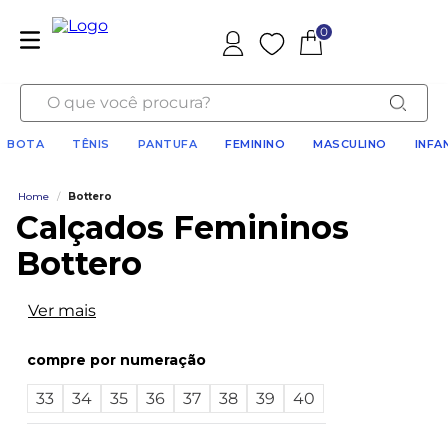
0
Favoritos
O que você procura?
BOTA
TÊNIS
PANTUFA
FEMININO
MASCULINO
INFA
Home
/
Bottero
Calçados Femininos
Bottero
Ver mais
numeração
33
34
35
36
37
38
39
40