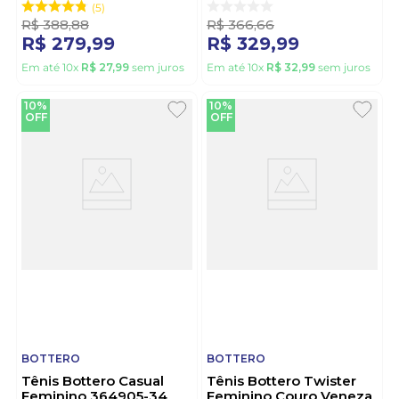
5
R$
388
,
88
R$
366
,
66
R$
279
,
99
R$
329
,
99
Em até
10
x
R$
27
,
99
sem juros
Em até
10
x
R$
32
,
99
sem juros
10%
10%
OFF
OFF
BOTTERO
BOTTERO
Tênis Bottero Casual
Tênis Bottero Twister
Feminino 364905-34
Feminino Couro Veneza