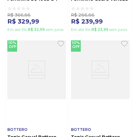
Off-White
374108 Off-White
R$
366
,
66
R$
266
,
66
R$
329
,
99
R$
239
,
99
Em até
10
x
R$
32
,
99
sem juros
Em até
10
x
R$
23
,
99
sem juros
10%
10%
OFF
OFF
BOTTERO
BOTTERO
Tenis Casual Bottero
Tenis Casual Bottero