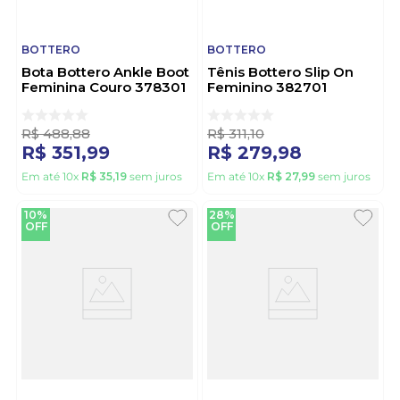
BOTTERO
BOTTERO
Bota Bottero Ankle Boot
Tênis Bottero Slip On
Feminina Couro 378301
Feminino 382701
Preto
Marrom
R$
488
,
88
R$
311
,
10
R$
351
,
99
R$
279
,
98
Em até
10
x
R$
35
,
19
sem juros
Em até
10
x
R$
27
,
99
sem juros
10%
28%
OFF
OFF