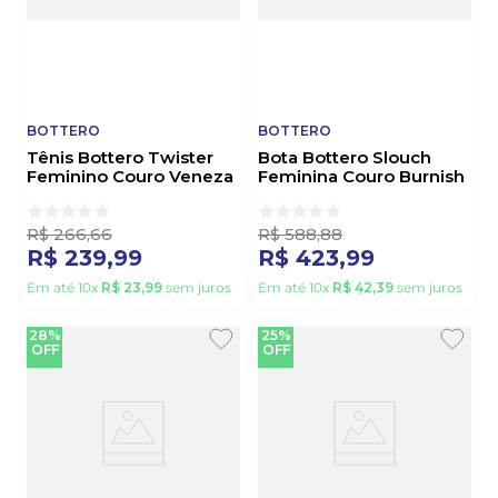
BOTTERO
BOTTERO
Tênis Bottero Twister
Bota Bottero Slouch
Feminino Couro Veneza
Feminina Couro Burnish
374108 Preto
376802 Preto
R$
266
,
66
R$
588
,
88
R$
239
,
99
R$
423
,
99
Em até
10
x
R$
23
,
99
sem juros
Em até
10
x
R$
42
,
39
sem juros
28%
25%
OFF
OFF