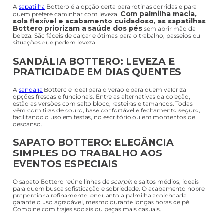
A
sapatilha
Bottero é a opção certa para rotinas corridas e para
Com palmilha macia,
quem prefere caminhar com leveza.
sola flexível e acabamento cuidadoso, as sapatilhas
Bottero priorizam a saúde dos pés
sem abrir mão da
beleza. São fáceis de calçar e ótimas para o trabalho, passeios ou
situações que pedem leveza.
SANDÁLIA BOTTERO: LEVEZA E
PRATICIDADE EM DIAS QUENTES
A
sandália
Bottero é ideal para o verão e para quem valoriza
opções frescas e funcionais. Entre as alternativas da coleção,
estão as versões com salto bloco, rasteiras e tamancos. Todas
vêm com tiras de couro, base confortável e fechamento seguro,
facilitando o uso em festas, no escritório ou em momentos de
descanso.
SAPATO BOTTERO: ELEGÂNCIA
SIMPLES DO TRABALHO AOS
EVENTOS ESPECIAIS
O sapato Bottero reúne linhas de
scarpin
e saltos médios, ideais
para quem busca sofisticação e sobriedade. O acabamento nobre
proporciona refinamento, enquanto a palmilha acolchoada
garante o uso agradável, mesmo durante longas horas de pé.
Combine com trajes sociais ou peças mais casuais.