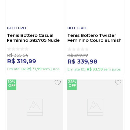
BOTTERO
BOTTERO
Tênis Bottero Casual
Tênis Bottero Twister
Feminino 382705 Nude
Feminino Couro Burnish
374104 Preto
R$
355
,
54
R$
377
,
77
R$
319
,
99
R$
339
,
98
Em até
10
x
R$
31
,
99
sem juros
Em até
10
x
R$
33
,
99
sem juros
10%
28%
OFF
OFF