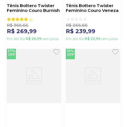
Tênis Bottero Twister
Tênis Bottero Twister
Feminino Couro Burnish
Feminino Couro Veneza
374102 Preto
374108 Bege
1
R$
366
,
66
R$
266
,
66
R$
269
,
99
R$
239
,
99
Em até
10
x
R$
26
,
99
sem juros
Em até
10
x
R$
23
,
99
sem juros
37%
10%
OFF
OFF