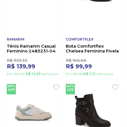
RAMARIM
COMFORTFLEX
Tênis Ramarim Casual
Bota Comfortflex
Feminino 2483231-04
Chelsea Feminina Fivela
Preto
2599332-01 Preto
2
R$
333
,
32
R$
166
,
66
R$
139
,
99
R$
99
,
99
Em até
10
x
R$
13
,
99
sem juros
Em até
9
x
R$
11
,
11
sem juros
58%
40%
OFF
OFF