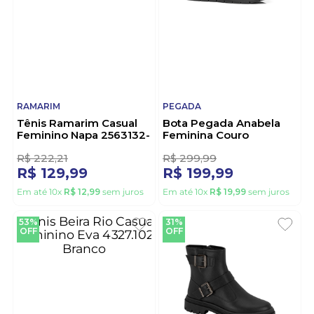
R$
111
,
10
R$
133
,
32
R$
99
,
98
R$
119
,
99
Em até
9
x
R$
11
,
10
sem juros
Em até
10
x
R$
11
,
99
sem juros
42%
33%
OFF
OFF
RAMARIM
PEGADA
Tênis Ramarim Casual
Bota Pegada Anabela
Feminino Napa 2563132-
Feminina Couro
02 Verde Claro
280803-02 Preto