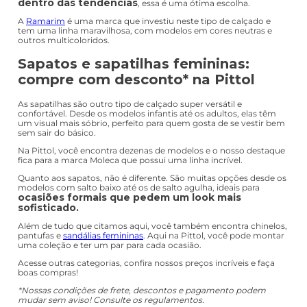
TÊNIS PARA ACADEMIA
Os
modelos para academia
são leves e muito bem ajustados,
permitindo todo tipo de movimento sem causar desconforto.
Nosso destaque fica para os modelos da marca Mizuno, que
possui uma linha completa deste tipo.
TÊNIS ESTILO ANABELA
Já os tênis anabela são ideais para situações casuais, nem tão
formais mas nem tão despojadas. Com a parte de trás mais
elevada, esse tipo de calçado proporciona uma pisada firme e ao
postura e
mesmo tempo confortável, deixando sua
fisionomia mais alinhadas.
Nosso destaque fica para os modelos da
Via Marte
em preto e
branco que são verdadeiros coringas na hora de combinar looks.
Experimente com calça jeans, saias longas ou uma composição
all black e arrase por onde passar.
TÊNIS CHUNKY
Os tênis Chunky são tendência no mundo da moda. Conhecidos
também como
dad sneakers
ou tênis do papai, são calçados com
estilo arrojado que se destaca em qualquer composição de look.
A sola larga e pesada, recortes assimétricos e cores são algumas
das características que definem esse tipo de calçado. Se você é
estar
uma mulher que gosta de se destacar e não deixa de