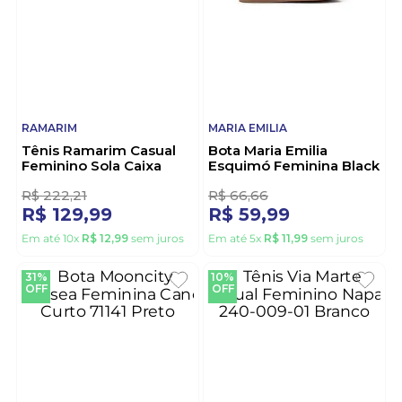
RAMARIM
MARIA EMILIA
Tênis Ramarim Casual
Bota Maria Emilia
Feminino Sola Caixa
Esquimó Feminina Black
2589236-01 Rosa
Boar Marrom
10
R$
222
,
21
R$
66
,
66
R$
129
,
99
R$
59
,
99
Em até
10
x
R$
12
,
99
sem juros
Em até
5
x
R$
11
,
99
sem juros
31%
10%