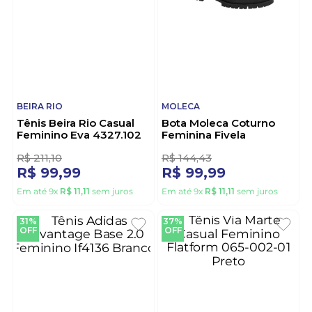
1
R$
222
,
21
R$
299
,
99
R$
129
,
99
R$
199
,
99
Em até
10
x
R$
12
,
99
sem juros
Em até
10
x
R$
19
,
99
sem juros
53%
31%
OFF
OFF
BEIRA RIO
MOLECA
Tênis Beira Rio Casual
Bota Moleca Coturno
Feminino Eva 4327.102
Feminina Fivela