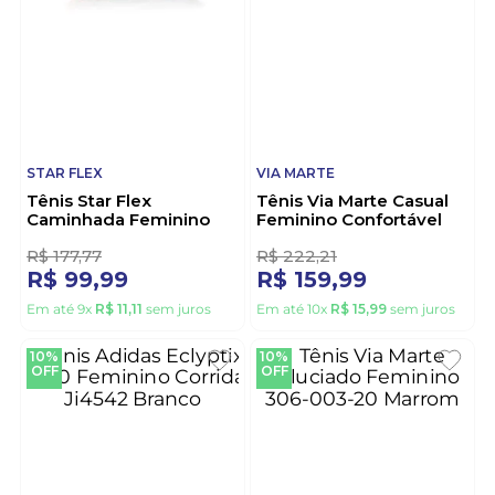
Tênis Via Marte Casual
Tênis Nike Court Royale
Feminino Em Camurça
2 Feminino Dh3159-101
309-001-01 Marrom
Branco
3
2
R$
255
,
54
R$
399
,
99
R$
169
,
99
R$
269
,
99
Em até
10
x
R$
16
,
99
sem juros
Em até
10
x
R$
26
,
99
sem juros
44%
28%
OFF
OFF