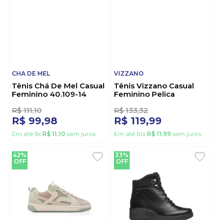
R$
99
,
99
R$
199
,
99
Em até
9
x
R$
11
,
11
sem juros
Em até
10
x
R$
19
,
99
sem juros
10%
10%
OFF
OFF
CHA DE MEL
VIZZANO
Tênis Chá De Mel Casual
Tênis Vizzano Casual
Feminino 40.109-14
Feminino Pelica
Branco
Cadarço 1214.205 Branco
2