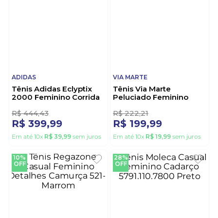
STAR FLEX
VIA MARTE
Tênis Star Flex
Tênis Via Marte Casual
Caminhada Feminino
Feminino Confortável
1851-225 Preto
Amarração 042-008
Branco
R$
177
,
77
R$
222
,
21
R$
99
,
99
R$
159
,
99
Em até
9
x
R$
11
,
11
sem juros
Em até
10
x
R$
15
,
99
sem juros
10%
10%
OFF
OFF