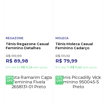
ADIDAS
VIA MARTE
Tênis Adidas Eclyptix
Tênis Via Marte
2000 Feminino Corrida
Peluciado Feminino
Ji4542 Branco
306-003-20 Marrom
1
R$
444
,
43
R$
222
,
21
R$
399
,
99
R$
199
,
99
Em até
10
x
R$
39
,
99
sem juros
Em até
10
x
R$
19
,
99
sem juros
10%
28%
OFF
OFF