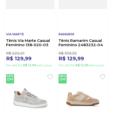
VIA MARTE
RAMARIM
Tênis Via Marte Casual
Tênis Ramarim Casual
Feminino 138-020-03
Feminino 2483232-04
Cinza
Preto
1
R$
222
,
21
R$
333
,
32
R$
129
,
99
R$
129
,
99
Em até
10
x
R$
12
,
99
sem juros
Em até
10
x
R$
12
,
99
sem juros
53%
58%
OFF
OFF