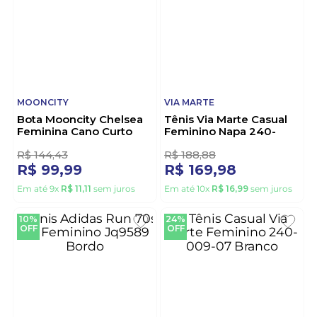
OFF
OFF
MOONCITY
VIA MARTE
Bota Mooncity Chelsea
Tênis Via Marte Casual
Feminina Cano Curto
Feminino Napa 240-
71141 Preto
009-01 Branco
R$
144
,
43
R$
188
,
88
R$
99
,
99
R$
169
,
98
Em até
9
x
R$
11
,
11
sem juros
Em até
10
x
R$
16
,
99
sem juros