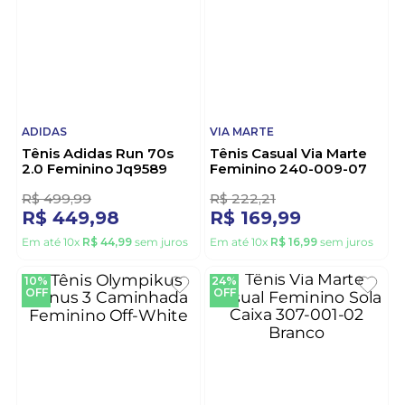
10%
24%
OFF
OFF
ADIDAS
VIA MARTE
Tênis Adidas Run 70s
Tênis Casual Via Marte
2.0 Feminino Jq9589
Feminino 240-009-07
Bordo
Branco
1
R$
499
,
99
R$
222
,
21
R$
449
,
98
R$
169
,
99
Em até
10
x
R$
44
,
99
sem juros
Em até
10
x
R$
16
,
99
sem juros