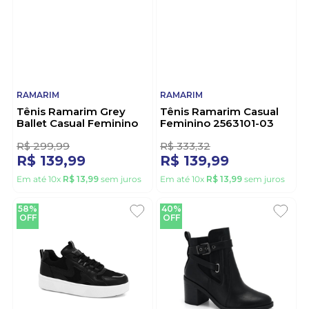
RAMARIM
RAMARIM
Tênis Ramarim Grey
Tênis Ramarim Casual
Ballet Casual Feminino
Feminino 2563101-03
2563131-02 Cinza
Bege
2
1
R$
299
,
99
R$
333
,
32
R$
139
,
99
R$
139
,
99
Em até
10
x
R$
13
,
99
sem juros
Em até
10
x
R$
13
,
99
sem juros
58%
40%
OFF
OFF