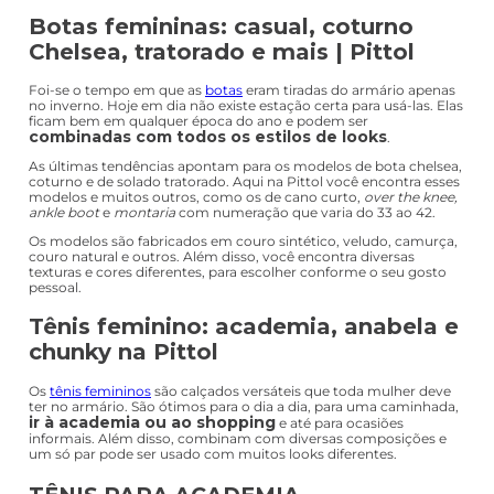
NIKE
PICCADILLY
Tênis Nike Run Defy
Tênis Piccadilly Move
Unissex Corrida
Feminino Flyknit
Hm9593-002 Preto
993004 Nude
R$
388
,
88
R$
311
,
10
R$
239
,
99
R$
199
,
99
Em até
10
x
R$
23
,
99
sem juros
Em até
10
x
R$
19
,
99
sem juros
Mostrando
48 de 5.078
1
2
3
4