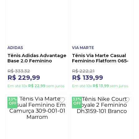
Branco
5344.106.23572 Preto
1
R$
211
,
10
R$
144
,
43
R$
99
,
99
R$
99
,
99
Em até
9
x
R$
11
,
11
sem juros
Em até
9
x
R$
11
,
11
sem juros
31%
37%
OFF
OFF
ADIDAS
VIA MARTE
Tênis Adidas Advantage
Tênis Via Marte Casual