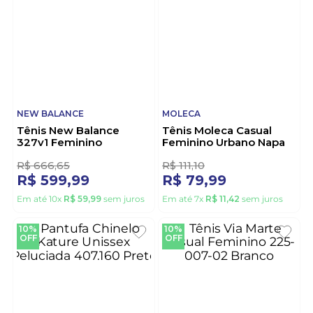
RAMARIM
PICCADILLY
Bota Ramarim Capa
Tênis Piccadilly Vick
Feminina Fivela 2658131-
Feminino 950045-5
01 Preto
Preto
R$
444
,
43
R$
199
,
99
R$
319
,
99
R$
179
,
98
Em até
10
x
R$
31
,
99
sem juros
Em até
10
x
R$
17
,
99
sem juros
10%
28%
OFF
OFF