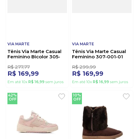
VIA MARTE
VIA MARTE
Tênis Via Marte Casual
Tênis Via Marte Casual
Feminino Bicolor 305-
Feminino 307-001-01
001-01 Preto
Branco
R$
277
,
77
R$
299
,
99
R$
169
,
99
R$
169
,
99
Em até
10
x
R$
16
,
99
sem juros
Em até
10
x
R$
16
,
99
sem juros
42%
10%
OFF
OFF