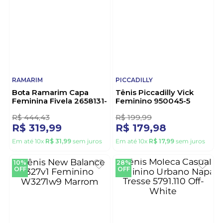
REGAZONE
MOLECA
Tênis Regazone Casual
Tênis Moleca Casual
Feminino Detalhes
Feminino Cadarço
Camurça 521-1 Marrom
5791.110.7800 Preto
R$
99
,
99
R$
111
,
10
R$
89
,
98
R$
79
,
99
Em até
8
x
R$
11
,
24
sem juros
Em até
7
x
R$
11
,
42
sem juros
28%
10%
OFF
OFF