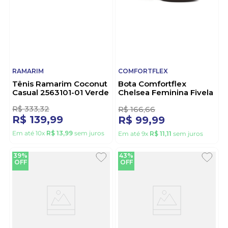
RAMARIM
COMFORTFLEX
Tênis Ramarim Coconut
Bota Comfortflex
Casual 2563101-01 Verde
Chelsea Feminina Fivela
2599332-02 Marrom
1
R$
333
,
32
R$
166
,
66
R$
139
,
99
R$
99
,
99
Em até
10
x
R$
13
,
99
sem juros
Em até
9
x
R$
11
,
11
sem juros
39%
43%
OFF
OFF