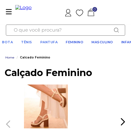
0
Favoritos
O que você procura?
BOTA
TÊNIS
PANTUFA
FEMININO
MASCULINO
INFA
Home
/
Calcado Feminino
Calçado Feminino