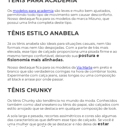
Botas femininas: casual, coturno
Chelsea, tratorado e mais | Pittol
Foi-se o tempo em que as
botas
eram tiradas do armário apenas
no inverno. Hoje em dia não existe estação certa para usá-las. Elas
ficam bem em qualquer época do ano e podem ser
combinadas com todos os estilos de looks
.
As últimas tendências apontam para os modelos de bota chelsea,
coturno e de solado tratorado. Aqui na Pittol você encontra esses
modelos e muitos outros, como os de cano curto,
over the knee,
ankle boot
e
montaria
com numeração que varia do 33 ao 42.
Os modelos são fabricados em couro sintético, veludo, camurça,
couro natural e outros. Além disso, você encontra diversas
texturas e cores diferentes, para escolher conforme o seu gosto
pessoal.
Tênis feminino: academia, anabela e
chunky na Pittol
Os
tênis femininos
são calçados versáteis que toda mulher deve
ter no armário. São ótimos para o dia a dia, para uma caminhada,
ir à academia ou ao shopping
e até para ocasiões
informais. Além disso, combinam com diversas composições e
um só par pode ser usado com muitos looks diferentes.