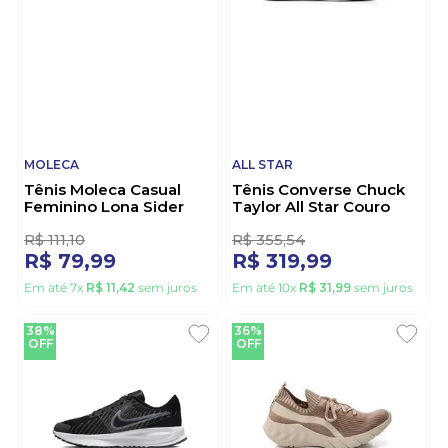
KATURE
VIA MARTE
Pantufa Chinelo Kature
Tênis Via Marte Casual
Unissex Peluciada
Feminino 225-007-02
407.160 Preto
Branco
36
R$
111
,
10
R$
222
,
21
R$
99
,
98
R$
199
,
99
Em até
9
x
R$
11
,
10
sem juros
Em até
10
x
R$
19
,
99
sem juros
28%
10%
OFF
OFF