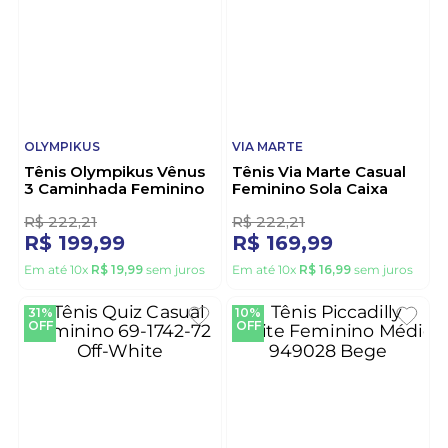
10%
24%
OFF
OFF
OLYMPIKUS
VIA MARTE
Tênis Olympikus Vênus
Tênis Via Marte Casual
3 Caminhada Feminino
Feminino Sola Caixa
Off-White
307-001-02 Branco
1
2
R$
222
,
21
R$
222
,
21
R$
199
,
99
R$
169
,
99