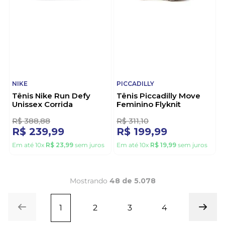
MOLECA
ALL STAR
Tênis Moleca Casual
Tênis Converse Chuck
Feminino Lona Sider
Taylor All Star Couro
5808.107.20220 Off-
Unissex CT04500001
White
Branco
2
R$
111
,
10
R$
355
,
54
R$
79
,
99
R$
319
,
99
Em até
7
x
R$
11
,
42
sem juros
Em até
10
x
R$
31
,
99
sem juros
38%
36%
OFF
OFF