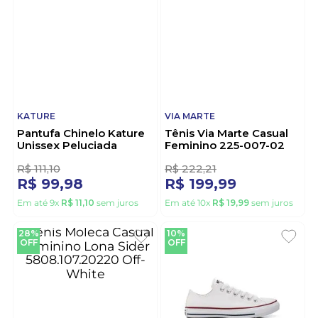
NEW BALANCE
MOLECA
Tênis New Balance
Tênis Moleca Casual
327v1 Feminino
Feminino Urbano Napa
W3271w9 Marrom
Tresse 5791.110 Off-
White
R$
666
,
65
R$
111
,
10
R$
599
,
99
R$
79
,
99
Em até
10
x
R$
59
,
99
sem juros
Em até
7
x
R$
11
,
42
sem juros
10%
10%
OFF
OFF