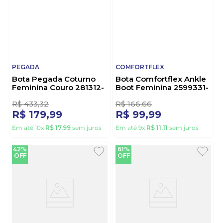
PEGADA
COMFORTFLEX
Bota Pegada Coturno
Bota Comfortflex Ankle
Feminina Couro 281312-
Boot Feminina 2599331-
02 Preto
01 Preto
3
R$
433
,
32
R$
166
,
66
R$
179
,
99
R$
99
,
99
Em até
10
x
R$
17
,
99
sem juros
Em até
9
x
R$
11
,
11
sem juros
42%
61%
OFF
OFF