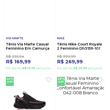
Base 2.0 Feminino
Feminino Flatform 065-
If4136 Branco
002-01 Preto
5
1
R$
333
,
32
R$
222
,
21
R$
229
,
99
R$
139
,
99
Em até
10
x
R$
22
,
99
sem juros
Em até
10
x
R$
13
,
99
sem juros
33%
33%
OFF
OFF
VIA MARTE
NIKE