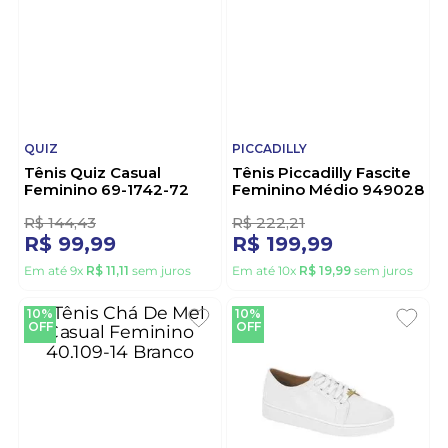
Em até
10
x
R$
19
,
99
sem juros
Em até
10
x
R$
16
,
99
sem juros
31%
10%
OFF
OFF
QUIZ
PICCADILLY
Tênis Quiz Casual
Tênis Piccadilly Fascite
Feminino 69-1742-72
Feminino Médio 949028
Off-White
Bege
2
R$
144
,
43
R$
222
,
21