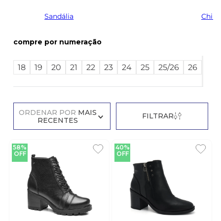
Sandália
Chine
numeração
Ver
18
19
20
21
22
23
24
25
25/26
26
mai
38
ORDENAR POR
MAIS
FILTRAR
RECENTES
58%
40%
OFF
OFF