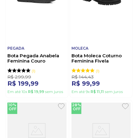
PEGADA
MOLECA
Bota Pegada Anabela
Bota Moleca Coturno
Feminina Couro
Feminina Fivela
280803-02 Preto
5344.106.23572 Preto
1
1
R$
299
,
99
R$
144
,
43
R$
199
,
99
R$
99
,
99
Em até
10
x
R$
19
,
99
sem juros
Em até
9
x
R$
11
,
11
sem juros
10%
28%
OFF
OFF