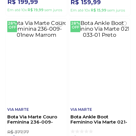
R$
199
,
99
R$
159
,
99
Em até
10
x
R$
19
,
99
sem juros
Em até
10
x
R$
15
,
99
sem juros
28%
28%
OFF
OFF
VIA MARTE
VIA MARTE
Bota Via Marte Couro
Bota Ankle Boot
Feminina 236-009-
Feminino Via Marte 021-
01new Marrom
033-01 Preto