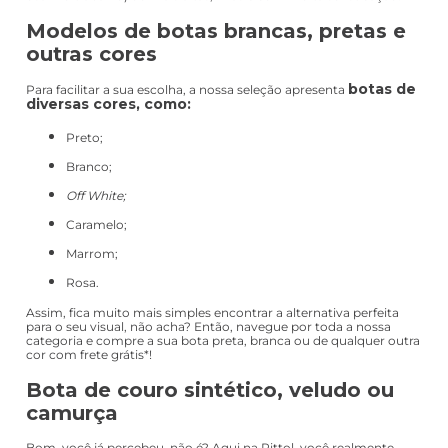
elegante, de cano curto e com salto. No geral, ela pode ser
encontrada em versões mais baixas e discretas (perfeitas para
usar no trabalho) ou mais altas, finas e com muita sofisticação.
Modelos de botas brancas, pretas e
outras cores
botas de
Para facilitar a sua escolha, a nossa seleção apresenta
diversas cores, como:
Preto;
Branco;
Off White;
Caramelo;
Marrom;
Rosa.
Assim, fica muito mais simples encontrar a alternativa perfeita
para o seu visual, não acha? Então, navegue por toda a nossa
categoria e compre a sua bota preta, branca ou de qualquer outra
cor com frete grátis*!
Bota de couro sintético, veludo ou