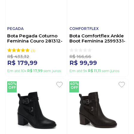
PEGADA
COMFORTFLEX
Bota Pegada Coturno
Bota Comfortflex Ankle
Feminina Couro 281312-
Boot Feminina 2599331-
02 Preto
01 Preto
3
R$
433
,
32
R$
166
,
66
R$
179
,
99
R$
99
,
99
Em até
10
x
R$
17
,
99
sem juros
Em até
9
x
R$
11
,
11
sem juros
40%
40%
OFF
OFF