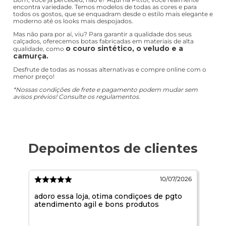
camurça
Bom, você já percebeu, não é? Aqui na Pittol, você realmente
encontra variedade. Temos modelos de todas as cores e para
todos os gostos, que se enquadram desde o estilo mais elegante e
moderno até os looks mais despojados.
Mas não para por aí, viu? Para garantir a qualidade dos seus
calçados, oferecemos botas fabricadas em materiais de alta
o couro sintético, o veludo e a
qualidade, como
camurça.
Desfrute de todas as nossas alternativas e compre online com o
menor preço!
*Nossas condições de frete e pagamento podem mudar sem
avisos prévios! Consulte os regulamentos.
2026
10/07/2026
e.
adoro essa loja, otima condiçoes de pgto
Qdo
atendimento agil e bons produtos
não