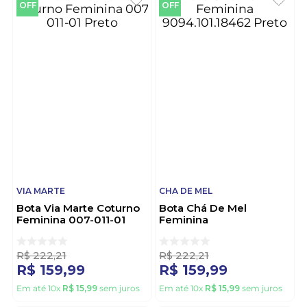
OFF
OFF
VIA MARTE
CHA DE MEL
Bota Via Marte Coturno
Bota Chá De Mel
Feminina 007-011-01
Feminina
Preto
9094.101.18462 Preto
R$
222
,
21
R$
222
,
21
R$
159
,
99
R$
159
,
99
Em até
10
x
R$
15
,
99
sem juros
Em até
10
x
R$
15
,
99
sem juros