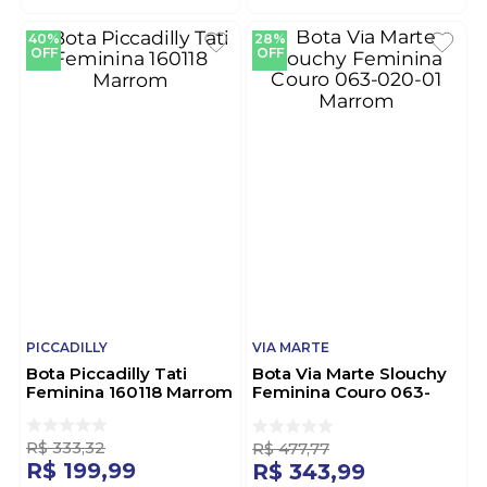
40%
28%
OFF
OFF
PICCADILLY
VIA MARTE
Bota Piccadilly Tati
Bota Via Marte Slouchy
Feminina 160118 Marrom
Feminina Couro 063-
020-01 Marrom
R$
333
,
32
R$
477
,
77
R$
199
,
99
R$
343
,
99