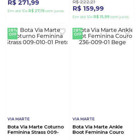
R$
377
,
77
R$
222
,
21
R$
271
,
99
R$
159
,
99
Em até
10
x
R$
27
,
19
sem juros
Em até
10
x
R$
15
,
99
sem juros
28%
28%
OFF
OFF
VIA MARTE
VIA MARTE
Bota Via Marte Coturno
Bota Via Marte Ankle
Feminina Strass 009-
Boot Feminina Couro
010-01 Preto
236-009-01 Bege