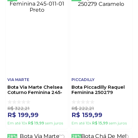
VIA MARTE
PICCADILLY
Bota Via Marte Chelsea
Bota Piccadilly Raquel
Coturno Feminina 245-
Feminina 250279
011-01 Preto
Caramelo
R$
322
,
21
R$
222
,
21
R$
199
,
99
R$
159
,
99
Em até
10
x
R$
19
,
99
sem juros
Em até
10
x
R$
15
,
99
sem juros
28%
28%