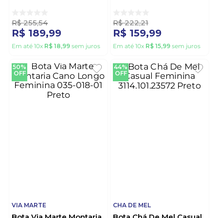
3114.100.20081 Marrom
001-01 Preto
R$
255
,
54
R$
222
,
21
R$
189
,
99
R$
159
,
99
Em até
10
x
R$
18
,
99
sem juros
Em até
10
x
R$
15
,
99
sem juros
50%
44%
OFF
OFF
VIA MARTE
CHA DE MEL
Bota Via Marte Montaria
Bota Chá De Mel Casual