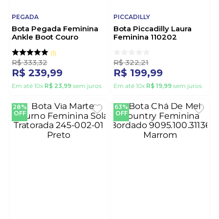
PEGADA
PICCADILLY
Bota Pegada Feminina
Bota Piccadilly Laura
Ankle Boot Couro
Feminina 110202
281311-05 Preto
Caramelo
1
R$
333
,
32
R$
322
,
21
R$
239
,
99
R$
199
,
99
Em até
10
x
R$
23
,
99
sem juros
Em até
10
x
R$
19
,
99
sem juros
28%
63%
OFF
OFF