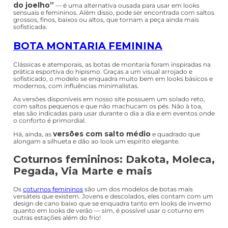
“acima
A bota
over the knee
— conhecida também como bota
do joelho”
— é uma alternativa ousada para usar em looks
sensuais e femininos. Além disso, pode ser encontrada com saltos
grossos, finos, baixos ou altos, que tornam a peça ainda mais
sofisticada.
BOTA MONTARIA FEMININA
Clássicas e atemporais, as botas de montaria foram inspiradas na
prática esportiva do hipismo. Graças a um visual arrojado e
sofisticado, o modelo se enquadra muito bem em looks básicos e
modernos, com influências minimalistas.
As versões disponíveis em nosso site possuem um solado reto,
com saltos pequenos e que não machucam os pés. Não à toa,
elas são indicadas para usar durante o dia a dia e em eventos onde
o conforto é primordial.
versões com salto médio
Há, ainda, as
e quadrado que
alongam a silhueta e dão ao look um espírito elegante.
Coturnos femininos: Dakota, Moleca,
Pegada, Via Marte e mais
Os
coturnos femininos
são um dos modelos de botas mais
versáteis que existem. Jovens e descolados, eles contam com um
design de cano baixo que se enquadra tanto em looks de inverno