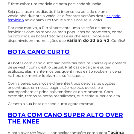
baixo, longo e em outros modelos
É fato: existe um modelo de bota para cada situação!
Seja para usar nos dias de frio intenso ou ao lado de um
vestidinho durante o verão, as diferentes versões deste
calçado
feminino
adicionam um toque a mais aos seus looks.
Por esse motivo, a Pittol apresenta uma seleção de botas
femininas com os modelos mais populares do momento, como
os coturnos, as botas tratoradas e as chelseas. Todos eles
variam do 33 ao 42
disponíveis em numerações que
. Confira!
BOTA CANO CURTO
As botas com cano curto são perfeitas para mulheres que gostam
de se vestir com o estilo casual. Práticas de calçar e super
estilosas, elas mantêm os pés quentinhos e não roubam a cena
na hora de montar looks mais sofisticados.
Com zíperes, cadarços e diferentes tipos de solas, as opções
encontradas em nossa página são repletas de estilo e
acompanham as principais tendências do momento. Com
exemplo, temos as botas metalizadas, que estão super em alta.
Garanta a sua bota de cano curto agora mesmo!
BOTA COM CANO SUPER ALTO OVER
THE KNEE