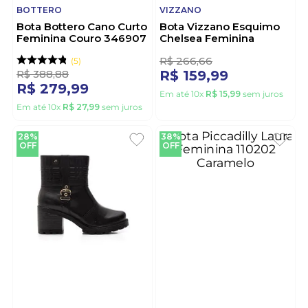
BOTTERO
VIZZANO
Bota Bottero Cano Curto
Bota Vizzano Esquimo
Feminina Couro 346907
Chelsea Feminina
Preto
Peluciada
3110.201.31262 Caramelo
5
R$
388
,
88
R$
266
,
66
R$
279
,
99
R$
159
,
99
Em até
10
x
R$
27
,
99
sem juros
Em até
10
x
R$
15
,
99
sem juros
28%
38%
OFF
OFF