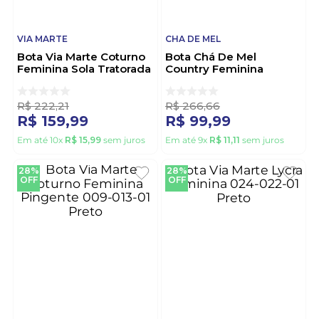
VIA MARTE
CHA DE MEL
Bota Via Marte Coturno
Bota Chá De Mel
Feminina Sola Tratorada
Country Feminina
245-002-01 Preto
Bordado 9095.100.31136
Marrom
R$
222
,
21
R$
266
,
66
R$
159
,
99
R$
99
,
99
Em até
10
x
R$
15
,
99
sem juros
Em até
9
x
R$
11
,
11
sem juros
28%
28%
OFF
OFF