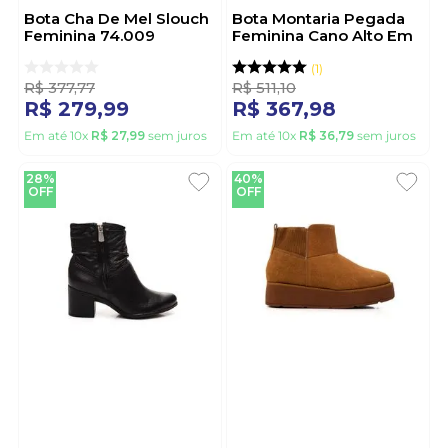
Bota Cha De Mel Slouch
Bota Montaria Pegada
Feminina 74.009
Feminina Cano Alto Em
Caramelo
Couro Diana 282063
Preto
1
R$
377
,
77
R$
511
,
10
R$
279
,
99
R$
367
,
98
Em até
10
x
R$
27
,
99
sem juros
Em até
10
x
R$
36
,
79
sem juros
28%
40%
OFF
OFF