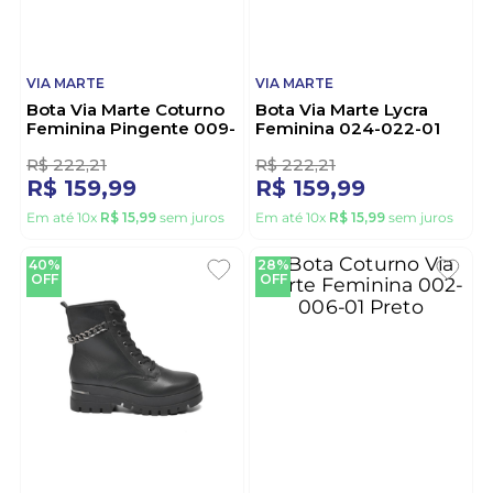
VIA MARTE
VIA MARTE
Bota Via Marte Coturno
Bota Via Marte Lycra
Feminina Pingente 009-
Feminina 024-022-01
013-01 Preto
Preto
R$
222
,
21
R$
222
,
21
R$
159
,
99
R$
159
,
99
Em até
10
x
R$
15
,
99
sem juros
Em até
10
x
R$
15
,
99
sem juros
40%
28%
OFF
OFF