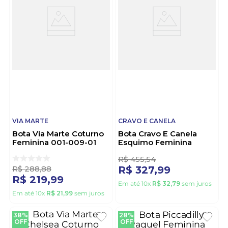
VIA MARTE
CRAVO E CANELA
Bota Via Marte Coturno
Bota Cravo E Canela
Feminina 001-009-01
Esquimo Feminina
Marrom
Couro Peluciada 2295cc
Preto
R$
288
,
88
R$
455
,
54
R$
219
,
99
R$
327
,
99
Em até
10
x
R$
21
,
99
sem juros
Em até
10
x
R$
32
,
79
sem juros
38%
28%
OFF
OFF