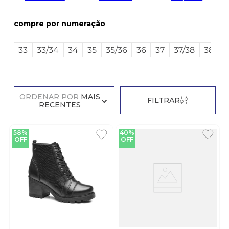
numeração
33
33/34
34
35
35/36
36
37
37/38
38
3
ORDENAR POR
MAIS
FILTRAR
RECENTES
58%
40%
OFF
OFF