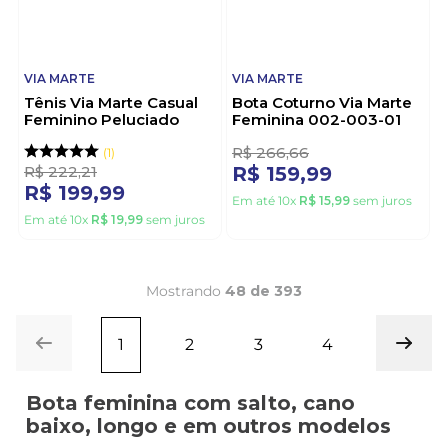
VIA MARTE
VIA MARTE
Tênis Via Marte Casual
Bota Coturno Via Marte
Feminino Peluciado
Feminina 002-003-01
030-001-02 Marrom
Preto
1
R$
222
,
21
R$
266
,
66
R$
199
,
99
R$
159
,
99
Em até
10
x
R$
19
,
99
sem juros
Em até
10
x
R$
15
,
99
sem juros
Mostrando
48 de 393
1
2
3
4
Bota feminina com salto, cano