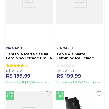
VIA MARTE
VIA MARTE
Tênis Via Marte Casual
Tênis Via Marte
Feminino Forrado Em Lã
Feminino Peluciado
030-001-02 Preto
306-003-11 Bege
1
R$
222
,
21
R$
222
,
21
R$
199
,
99
R$
199
,
99
Em até
10
x
R$
19
,
99
sem juros
Em até
10
x
R$
19
,
99
sem juros
28%
31%
OFF
OFF