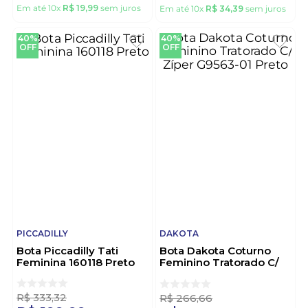
Em até
10
x
R$
19
,
99
sem juros
Em até
10
x
R$
34
,
39
sem juros
40%
40%
OFF
OFF
PICCADILLY
DAKOTA
Bota Piccadilly Tati
Bota Dakota Coturno
Feminina 160118 Preto
Feminino Tratorado C/
Zíper G9563-01 Preto
R$
333
,
32
R$
266
,
66