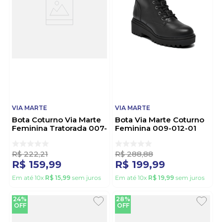
VIA MARTE
VIA MARTE
Bota Coturno Via Marte
Bota Via Marte Coturno
Feminina Tratorada 007-
Feminina 009-012-01
015-01 Preto
Preto
R$
222
,
21
R$
288
,
88
R$
159
,
99
R$
199
,
99
Em até
10
x
R$
15
,
99
sem juros
Em até
10
x
R$
19
,
99
sem juros
24%
28%
OFF
OFF