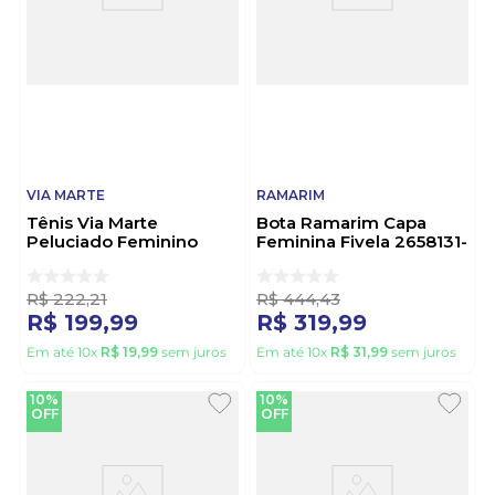
VIA MARTE
RAMARIM
Tênis Via Marte
Bota Ramarim Capa
Peluciado Feminino
Feminina Fivela 2658131-
306-003-20 Marrom
01 Preto
R$
222
,
21
R$
444
,
43
R$
199
,
99
R$
319
,
99
Em até
10
x
R$
19
,
99
sem juros
Em até
10
x
R$
31
,
99
sem juros
10%
10%
OFF
OFF