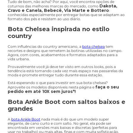
quanto em looks de verão — sim, é possível usar o coturno em
outras estações além do frio!
Tudo de bom, não acha? Por aqui, você encontra opções de
Dakota,
coturnos das melhores marcas do mercado, como
Cravo e Canela, Bebecê, Via Marte e Bottero
:
conhecidas especialmente por entregar botas que se adaptam ao
formato dos pés e resistem ao uso diário.
Bota Chelsea inspirada no estilo
country
Com influências do country americano, a
bota chelsea
tem
recortes e designs que remetem às botinas utilizadas no campo.
Agora, com cores, acabamentos e formatos adaptados para a
vida urbana.
Provavelmente você já deve ter visto em outros looks, pois a
tendência está tomando cada vez mais espaço nas passarelas da
moda e promete entregar tudo durante essa estação.
Está esperando o que para investir em sua bota chelsea?
faça o seu
Aproveite os modelos disponíveis nesta página e
pedido em até 10X sem juros*!
Bota Ankle Boot com saltos baixos e
grandes
A
bota Ankle Boot
nada mais é do que um modelo super