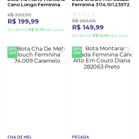
Cano Longo Feminina
Feminina 3114.101.23572
035-018-01 Preto
Preto
R$
399
,
99
R$
266
,
66
R$
199
,
99
R$
149
,
99
Em até
10
x
R$
19
,
99
sem juros
Em até
10
x
R$
14
,
99
sem juros
26%
28%
OFF
OFF
CHA DE MEL
PEGADA