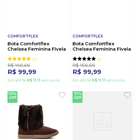
COMFORTFLEX
COMFORTFLEX
Bota Comfortflex
Bota Comfortflex
Chelsea Feminina Fivela
Chelsea Feminina Fivela
2599332-01 Preto
2599332-02 Marrom
2
1
R$
166
,
66
R$
166
,
66
R$
99
,
99
R$
99
,
99
Em até
9
x
R$
11
,
11
sem juros
Em até
9
x
R$
11
,
11
sem juros
10%
31%
OFF
OFF