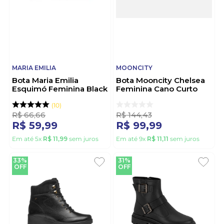
MARIA EMILIA
MOONCITY
Bota Maria Emilia
Bota Mooncity Chelsea
Esquimó Feminina Black
Feminina Cano Curto
Boar Marrom
71141 Preto
10
R$
66
,
66
R$
144
,
43
R$
59
,
99
R$
99
,
99
Em até
5
x
R$
11
,
99
sem juros
Em até
9
x
R$
11
,
11
sem juros
33%
31%
OFF
OFF