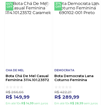
44%
31%
OFF
OFF
CHA DE MEL
DEMOCRATA
Bota Chá De Mel Casual
Bota Democrata Lana
Feminina 3114.101.23572
Coturno Feminina
Caramelo
690102-001 Preto
R$
266
,
66
R$
422
,
21
R$
149
,
99
R$
289
,
99
Em até
10
x
R$
14
,
99
sem juros
Em até
10
x
R$
28
,
99
sem juros