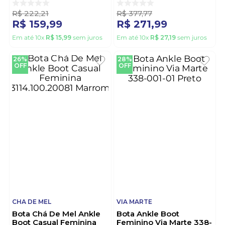
R$
222
,
21
R$
377
,
77
R$
159
,
99
R$
271
,
99
Em até
10
x
R$
15
,
99
sem juros
Em até
10
x
R$
27
,
19
sem juros
26%
28%
OFF
OFF
CHA DE MEL
VIA MARTE
Bota Chá De Mel Ankle
Bota Ankle Boot
Boot Casual Feminina
Feminino Via Marte 338-