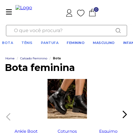
0
Favoritos
O que você procura?
BOTA
TÊNIS
PANTUFA
FEMININO
MASCULINO
INFA
Home
/
Calcado Feminino
/
Bota
Bota feminina
Ankle Boot
Coturnos
Esquimo