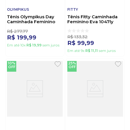
OLYMPIKUS
FITTY
Tênis Olympikus Day
Tênis Fitty Caminhada
Caminhada Feminino
Feminino Eva 1047ly
Chumbo
Preto
1
R$
277
,
77
R$
133
,
32
R$
199
,
99
R$
99
,
99
Em até
10
x
R$
19
,
99
sem juros
Em até
9
x
R$
11
,
11
sem juros
10%
25%
OFF
OFF