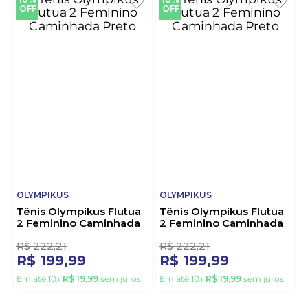
R$
222
,
21
R$
288
,
88
R$
199
,
99
R$
259
,
98
Em até
10
x
R$
19
,
99
sem juros
Em até
10
x
R$
25
,
99
sem juros
10%
10%
OFF
OFF
OLYMPIKUS
OLYMPIKUS
Tênis Olympikus Flutua
Tênis Olympikus Flutua
2 Feminino Caminhada
2 Feminino Caminhada
Preto
Preto