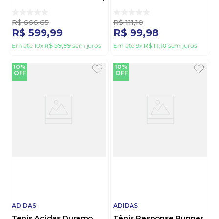
Lilas
Branco
R$
666
,
65
R$
111
,
10
R$
599
,
99
R$
99
,
98
Em até
10
x
R$
59
,
99
sem juros
Em até
9
x
R$
11
,
10
sem juros
10%
10%
OFF
OFF
ADIDAS
ADIDAS
Tenis Adidas Duramo
Tênis Response Runner