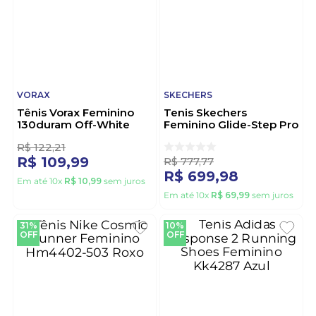
VORAX
SKECHERS
Tênis Vorax Feminino
Tenis Skechers
130duram Off-White
Feminino Glide-Step Pro
150428-Ntbr Off-White
R$
122
,
21
R$
777
,
77
R$
109
,
99
R$
699
,
98
Em até
10
x
R$
10
,
99
sem juros
Em até
10
x
R$
69
,
99
sem juros
31%
10%
OFF
OFF