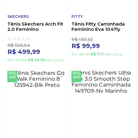
SKECHERS
FITTY
Tênis Skechers Arch Fit
Tênis Fitty Caminhada
2.0 Feminino
Feminino Eva 1047ly
Caminhada 150051br-Olv
Off-White
Verde
R$
555
,
54
R$
133
,
32
R$
499
,
99
R$
99
,
99
Em até
10
x
R$
49
,
99
sem juros
Em até
9
x
R$
11
,
11
sem juros
10%
10%
OFF
OFF