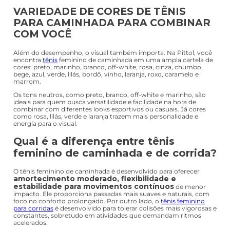
quem prioriza praticidade no dia a dia.
Os modelos slip on facilitam o calce e são perfeitos para rotinas
dinâmicas, enquanto as versões com amarração oferecem mais
especialmente para caminhadas mais
estabilidade,
intensas ou em terrenos variados
. Assim, você escolhe o
que melhor se adapta ao seu estilo e necessidade.
VARIEDADE DE CORES DE TÊNIS
PARA CAMINHADA PARA COMBINAR
COM VOCÊ
Além do desempenho, o visual também importa. Na Pittol, você
encontra
tênis
feminino de caminhada em uma ampla cartela de
cores: preto, marinho, branco, off-white, rosa, cinza, chumbo,
bege, azul, verde, lilás, bordô, vinho, laranja, roxo, caramelo e
marrom.
Os tons neutros, como preto, branco, off-white e marinho, são
ideais para quem busca versatilidade e facilidade na hora de
combinar com diferentes looks esportivos ou casuais. Já cores
como rosa, lilás, verde e laranja trazem mais personalidade e
energia para o visual.
Qual é a diferença entre tênis
feminino de caminhada e de corrida?
O tênis feminino de caminhada é desenvolvido para oferecer