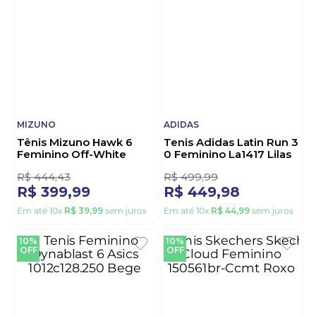
MIZUNO
ADIDAS
Tênis Mizuno Hawk 6
Tenis Adidas Latin Run 3
Feminino Off-White
0 Feminino La1417 Lilas
R$
444
,
43
R$
499
,
99
R$
399
,
99
R$
449
,
98
Em até
10
x
R$
39
,
99
sem juros
Em até
10
x
R$
44
,
99
sem juros
10%
10%
OFF
OFF