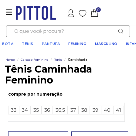
0
Favoritos
O que você procura?
BOTA
TÊNIS
PANTUFA
FEMININO
MASCULINO
INFA
Home
/
Calcado Feminino
/
Tenis
/
Caminhada
Tênis Caminhada
Feminino
numeração
Ver
33
34
35
36
36,5
37
38
39
40
41
mai
3