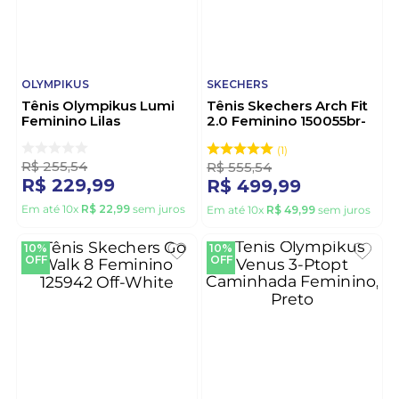
OLYMPIKUS
SKECHERS
Tênis Olympikus Lumi
Tênis Skechers Arch Fit
Feminino Lilas
2.0 Feminino 150055br-
Brn Vinho
1
R$
255
,
54
R$
555
,
54
R$
229
,
99
R$
499
,
99
Em até
10
x
R$
22
,
99
sem juros
Em até
10
x
R$
49
,
99
sem juros
10%
10%
OFF
OFF