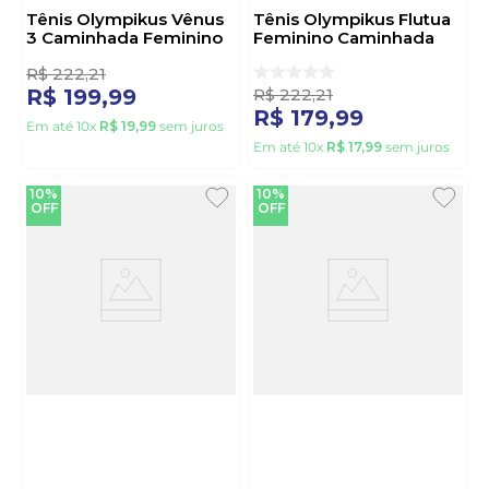
Tênis Olympikus Vênus
Tênis Olympikus Flutua
3 Caminhada Feminino
Feminino Caminhada
Preto
Branco
2
R$
222
,
21
R$
222
,
21
R$
199
,
99
R$
179
,
99
Em até
10
x
R$
19
,
99
sem juros
Em até
10
x
R$
17
,
99
sem juros
10%
10%
OFF
OFF