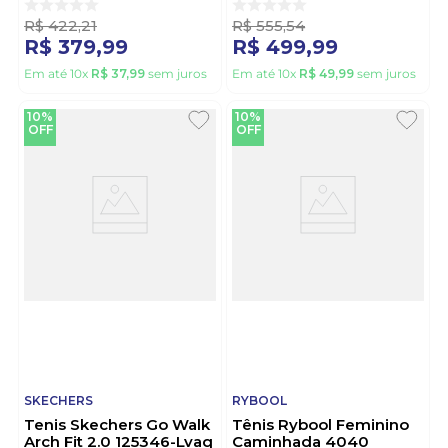
R$
422
,
21
R$
555
,
54
R$
379
,
99
R$
499
,
99
Em até
10
x
R$
37
,
99
sem juros
Em até
10
x
R$
49
,
99
sem juros
10%
10%
OFF
OFF
SKECHERS
RYBOOL
Tenis Skechers Go Walk
Tênis Rybool Feminino
Arch Fit 2.0 125346-Lvaq
Caminhada 4040