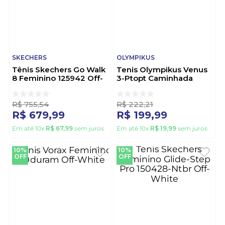
SKECHERS
OLYMPIKUS
Tênis Skechers Go Walk
Tenis Olympikus Venus
8 Feminino 125942 Off-
3-Ptopt Caminhada
White
Feminino, Preto
R$
755
,
54
R$
222
,
21
R$
679
,
99
R$
199
,
99
Em até
10
x
R$
67
,
99
sem juros
Em até
10
x
R$
19
,
99
sem juros
10%
10%
OFF
OFF