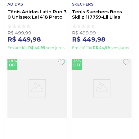
ADIDAS
SKECHERS
Tênis Adidas Latin Run 3
Tenis Skechers Bobs
0 Unissex La1418 Preto
Skillz 117759-Lil Lilas
R$
499
,
99
R$
499
,
99
R$
449
,
98
R$
449
,
98
Em até
10
x
R$
44
,
99
sem juros
Em até
10
x
R$
44
,
99
sem juros
28%
25%
OFF
OFF