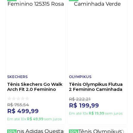
34%
10%
OFF
OFF
SKECHERS
OLYMPIKUS
Tênis Skechers Go Walk
Tênis Olympikus Flutua
Arch Fit 2.0 Feminino
2 Feminino Caminhada
125315 Rosa
Verde
R$
755
,
54
R$
222
,
21
R$
499
,
99
R$
199
,
99
Em até
10
x
R$
49
,
99
sem juros
Em até
10
x
R$
19
,
99
sem juros