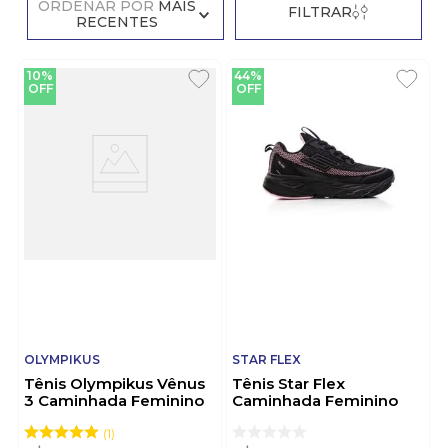
ORDENAR POR
MAIS
FILTRAR
RECENTES
10%
44%
OFF
OFF
OLYMPIKUS
STAR FLEX
Tênis Olympikus Vênus
Tênis Star Flex
3 Caminhada Feminino
Caminhada Feminino
Off-White
1851-225 Preto
1