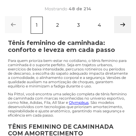
R$
222
,
21
R$
222
,
21
R$
199
,
99
R$
199
,
99
Em até
10
x
R$
19
,
99
sem juros
Em até
10
x
R$
19
,
99
sem juros
Mostrando
48 de 214
1
2
3
4
Tênis feminino de caminhada:
conforto e leveza em cada passo
Para quem prioriza bem-estar no cotidiano, o tênis feminino para
caminhada é o suporte perfeito. Seja em trajetos urbanos,
exercícios de baixa intensidade, percursos rotineiros ou períodos
de descanso, a escolha do sapato adequado impacta diretamente
a comodidade, o alinhamento corporal e a segurança. Versões de
qualidade auxiliam na amortização de choques, garantem
equilíbrio e minimizam a fadiga durante o uso.
Na Pittol, você encontra uma seleção completa de tênis feminino
de caminhada com marcas reconhecidas no universo esportivo,