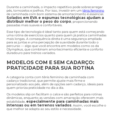
como Nike, Adidas, Fila, All Star e
Olympikus
. São modelos
desenvolvidos com tecnologias que priorizam amortecimento,
respirabilidade e ajuste anatômico, garantindo mais segurança e
eficiência em cada passo.
TÊNIS FEMININO DE CAMINHADA
COM AMORTECIMENTO
Durante a caminhada, o impacto repetitivo pode sobrecarregar
pés, tornozelos e joelhos. Por isso, investir em um
tênis feminino
de caminhada com bom sistema de amortecimento é essencial.
Solados em EVA e espumas tecnológicas ajudam a
distribuir melhor o peso do corpo
, proporcionando
passadas mais suaves e confortáveis.
Esse tipo de tecnologia é ideal tanto para quem está começando
uma rotina de exercícios quanto para quem já pratica caminhadas
mais longas. A consequência direta é uma segurança ampliada
para as juntas e uma percepção de suavidade durante todo o
percurso — algo que você encontra em modelos como os da
Olympikus, que combinam amortecimento eficiente e conforto
duradouro para treinos variados.
MODELOS COM E SEM CADARÇO:
PRATICIDADE PARA SUA ROTINA
A categoria conta com tênis feminino de caminhada com
cadarço tradicional, que permite ajuste mais firme e
personalizado aos pés, além de opções sem cadarço, ideais para