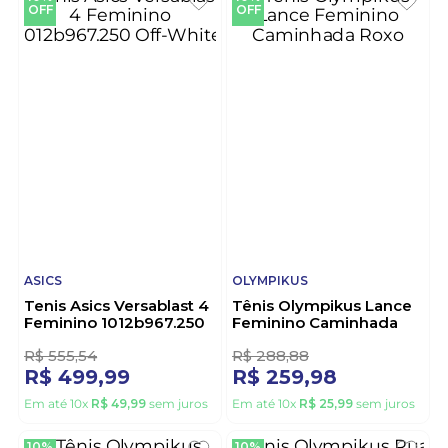
Em até
10
x
R$
22
,
99
sem juros
Em até
10
x
R$
59
,
99
sem juros
10%
10%
OFF
OFF
ASICS
OLYMPIKUS
Tenis Asics Versablast 4
Tênis Olympikus Lance
Feminino 1012b967.250
Feminino Caminhada
Off-White
Roxo
R$
555
,
54
R$
288
,
88