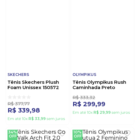
OFF
OFF
SKECHERS
OLYMPIKUS
Tênis Skechers Plush
Tênis Olympikus Rush
Foam Unissex 150572
Caminhada Preto
Preto
1
R$
333
,
32
R$
377
,
77
R$
299
,
99
R$
339
,
98
Em até
10
x
R$
29
,
99
sem juros
Em até
10
x
R$
33
,
99
sem juros