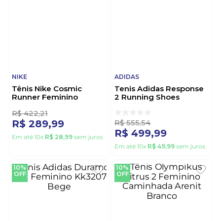
NIKE
ADIDAS
Tênis Nike Cosmic
Tenis Adidas Response
Runner Feminino
2 Running Shoes
Hm4402-503 Roxo
Feminino Kk4287 Azul
R$
422
,
21
R$
555
,
54
R$
289
,
99
R$
499
,
99
Em até
10
x
R$
28
,
99
sem juros
Em até
10
x
R$
49
,
99
sem juros
10%
10%
OFF
OFF