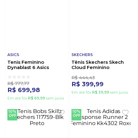
ASICS
SKECHERS
Tenis Feminino
Tênis Skechers Skech
Dynablast 6 Asics
Cloud Feminino
1012c128.250 Bege
150561br-Ccmt Roxo
R$
777
,
77
R$
444
,
43
R$
699
,
98
R$
399
,
99
Em até
10
x
R$
69
,
99
sem juros
Em até
10
x
R$
39
,
99
sem juros
10%
10%
OFF
OFF