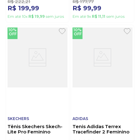
R$
222
,
21
R$
177
,
77
R$
199
,
99
R$
99
,
99
Em até
10
x
R$
19
,
99
sem juros
Em até
9
x
R$
11
,
11
sem juros
10%
10%
OFF
OFF
SKECHERS
ADIDAS
Tênis Skechers Skech-
Tenis Adidas Terrex
Lite Pro Feminino
Tracefinder 2 Feminino
150044br-Blk Preto
Hq5099 Roxo