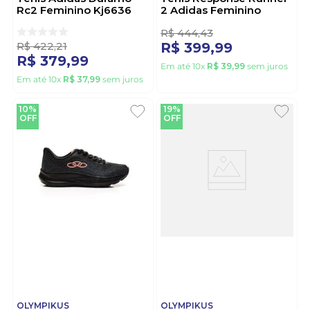
Rc2 Feminino Kj6636
2 Adidas Feminino
Lilas
Kj1741 Bege
R$
422
,
21
R$
444
,
43
R$
379
,
99
R$
399
,
99
Em até
10
x
R$
37
,
99
sem juros
Em até
10
x
R$
39
,
99
sem juros
10%
19%
OFF
OFF
OLYMPIKUS
OLYMPIKUS