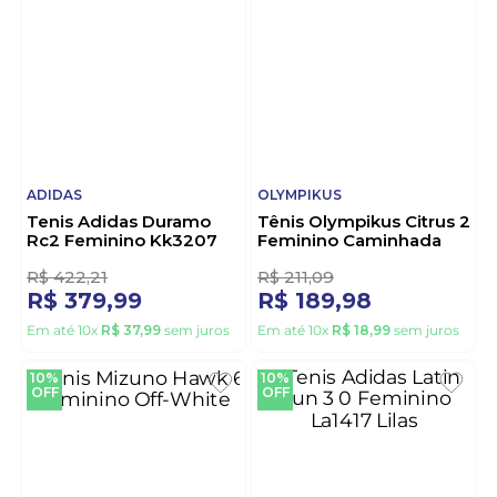
ADIDAS
OLYMPIKUS
Tenis Adidas Duramo
Tênis Olympikus Citrus 2
Rc2 Feminino Kk3207
Feminino Caminhada
Bege
Arenit Branco
2
R$
422
,
21
R$
211
,
09
R$
379
,
99
R$
189
,
98
Em até
10
x
R$
37
,
99
sem juros
Em até
10
x
R$
18
,
99
sem juros
10%
10%
OFF
OFF