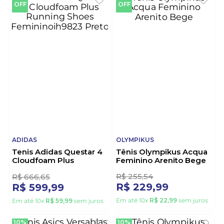
10%
10%
OFF
OFF
ADIDAS
OLYMPIKUS
Tenis Adidas Questar 4
Tênis Olympikus Acqua
Cloudfoam Plus
Feminino Arenito Bege
Running Shoes
Femininoih9823 Preto
R$
255
,
54
R$
666
,
65
R$
229
,
99
R$
599
,
99