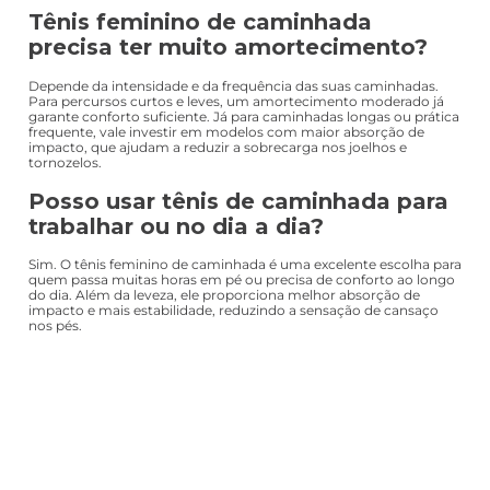
amortecimento moderado, flexibilidade e
estabilidade para movimentos contínuos
de menor
impacto. Ele proporciona passadas mais suaves e naturais, com
foco no conforto prolongado. Por outro lado, o
tênis feminino
para corridas
é desenvolvido para tolerar colisões mais vigorosas e
constantes, sobretudo em atividades que demandam ritmos
acelerados.
Tênis feminino de caminhada
precisa ter muito amortecimento?
Depende da intensidade e da frequência das suas caminhadas.
Para percursos curtos e leves, um amortecimento moderado já
garante conforto suficiente. Já para caminhadas longas ou prática
frequente, vale investir em modelos com maior absorção de
impacto, que ajudam a reduzir a sobrecarga nos joelhos e
tornozelos.
Posso usar tênis de caminhada para
trabalhar ou no dia a dia?
Sim. O tênis feminino de caminhada é uma excelente escolha para
quem passa muitas horas em pé ou precisa de conforto ao longo
do dia. Além da leveza, ele proporciona melhor absorção de
impacto e mais estabilidade, reduzindo a sensação de cansaço
nos pés.