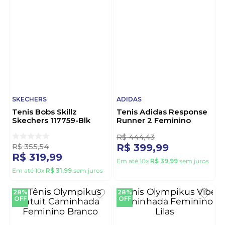
SKECHERS
ADIDAS
Tenis Bobs Skillz
Tenis Adidas Response
Skechers 117759-Blk
Runner 2 Feminino
Preto
Kk4302 Roxo
R$
355
,
54
R$
444
,
43
R$
319
,
99
R$
399
,
99
Em até
10
x
R$
31
,
99
sem juros
Em até
10
x
R$
39
,
99
sem juros
28%
28%
OFF
OFF