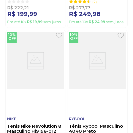
2
R$
222
,
21
R$
277
,
77
R$
199
,
99
R$
249
,
98
Em até
10
x
R$
19
,
99
sem juros
Em até
10
x
R$
24
,
99
sem juros
10%
10%
OFF
OFF
NIKE
RYBOOL
Tenis Nike Revolution 8
Tênis Rybool Masculino
Masculino Hj9198-012
4040 Preto