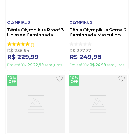
OLYMPIKUS
OLYMPIKUS
Tênis Olympikus Proof 3
Tênis Olympikus Soma 2
Unissex Caminhada
Caminhada Masculino
Chumbo
Chumbo
1
R$
255
,
54
R$
277
,
77
R$
229
,
99
R$
249
,
98
Em até
10
x
R$
22
,
99
sem juros
Em até
10
x
R$
24
,
99
sem juros
10%
10%
OFF
OFF