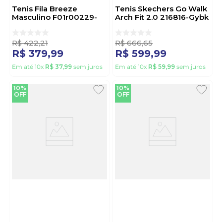
Tenis Fila Breeze
Tenis Skechers Go Walk
Masculino F01r00229-
Arch Fit 2.0 216816-Gybk
7807 Branco
Cinza
R$
422
,
21
R$
666
,
65
R$
379
,
99
R$
599
,
99
Em até
10
x
R$
37
,
99
sem juros
Em até
10
x
R$
59
,
99
sem juros
10%
10%
OFF
OFF