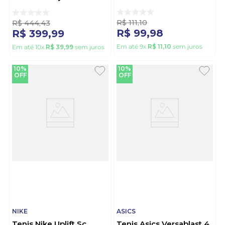
Preto
R$
111
,
10
R$
444
,
43
R$
99
,
98
R$
399
,
99
Em até
9
x
R$
11
,
10
sem juros
Em até
10
x
R$
39
,
99
sem juros
10%
10%
OFF
OFF
NIKE
ASICS
Tenis Nike Uplift Sc
Tenis Asics Versablast 4