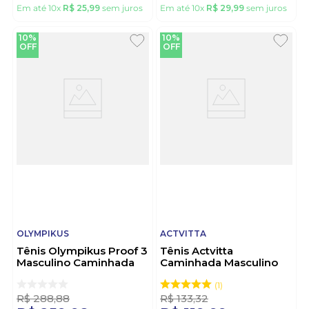
Em até
10
x
R$
25
,
99
sem juros
Em até
10
x
R$
29
,
99
sem juros
10%
10%
OFF
OFF
OLYMPIKUS
ACTVITTA
Tênis Olympikus Proof 3
Tênis Actvitta
Masculino Caminhada
Caminhada Masculino
Marinho
Cadarço 4901.200
Chumbo
1
R$
288
,
88
R$
133
,
32