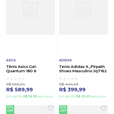
ASICS
ADIDAS
Tênis Asics Gel-
Tenis Adidas X_Plrpath
Quantum 180 6
Shoes Masculino Jq7162
Masculino 1201b070.001
Cinza
Preto
R$
655
,
54
R$
444
,
43
R$
589
,
99
R$
399
,
99
Em até
10
x
R$
58
,
99
sem juros
Em até
10
x
R$
39
,
99
sem juros
10%
10%
OFF
OFF