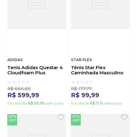
ADIDAS
STAR FLEX
Tenis Adidas Questar 4
Tênis Star Flex
Cloudfoam Plus
Caminhada Masculino
Running Shoes
1845-349 Preto
Masculino Ki7992 Preto
R$
666
,
65
R$
177
,
77
R$
599
,
99
R$
99
,
99
Em até
10
x
R$
59
,
99
sem juros
Em até
9
x
R$
11
,
11
sem juros
32%
10%
OFF
OFF