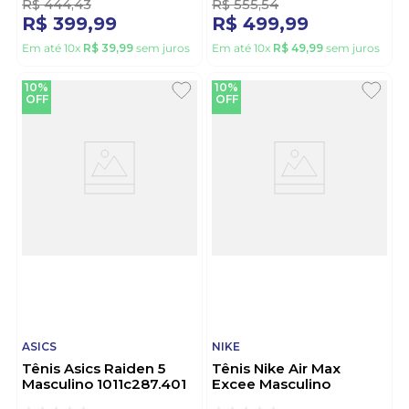
R$
444
,
43
R$
555
,
54
R$
399
,
99
R$
499
,
99
Em até
10
x
R$
39
,
99
sem juros
Em até
10
x
R$
49
,
99
sem juros
10%
10%
OFF
OFF
ASICS
NIKE
Tênis Asics Raiden 5
Tênis Nike Air Max
Masculino 1011c287.401
Excee Masculino
Azul
Fz5486-001 Preto