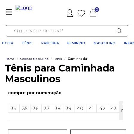
0
Favoritos
O que você procura?
BOTA
TÊNIS
PANTUFA
FEMININO
MASCULINO
INFA
Home
/
Calcado Masculino
/
Tenis
/
Caminhada
Tênis para Caminhada
Masculinos
numeração
Ver
34
35
36
37
38
39
40
41
42
43
mais
5