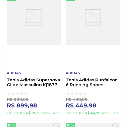
ADIDAS
ADIDAS
Tenis Adidas Supernova
Tenis Adidas Runfalcon
Glide Masculino Kj1877
6 Running Shoes
Azul
Masculino Ih9532 Preto
R$
999
,
99
R$
499
,
99
R$
899
,
98
R$
449
,
98
Em até
10
x
R$
89
,
99
sem juros
Em até
10
x
R$
44
,
99
sem juros
10%
10%