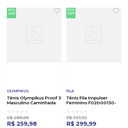
10%
10%
OFF
OFF
OLYMPIKUS
FILA
Tênis Olympikus Proof 3
Tênis Fila Impulser
Masculino Caminhada
Feminino F02tr00130-
Preto
7956 Marrom
R$
288
,
88
R$
333
,
32
R$
259
,
98
R$
299
,
99