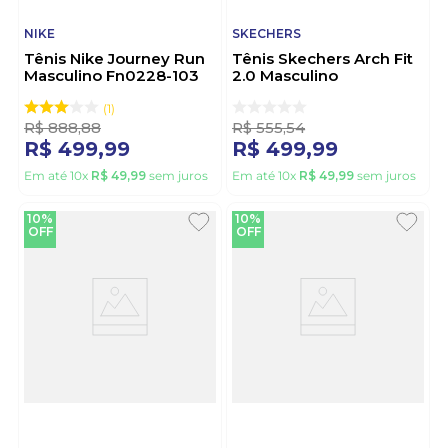
NIKE
SKECHERS
Tênis Nike Journey Run
Tênis Skechers Arch Fit
Masculino Fn0228-103
2.0 Masculino
Branco
Caminhada 232700
Cinza
1
R$
888
,
88
R$
555
,
54
R$
499
,
99
R$
499
,
99
Em até
10
x
R$
49
,
99
sem juros
Em até
10
x
R$
49
,
99
sem juros
10%
10%
OFF
OFF