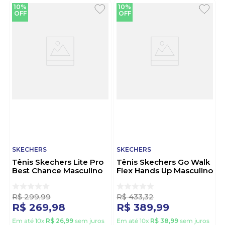
10%
10%
OFF
OFF
SKECHERS
SKECHERS
Tênis Skechers Lite Pro
Tênis Skechers Go Walk
Best Chance Masculino
Flex Hands Up Masculino
894293br-Blk Preto
216324-Nvy Marinho
R$
299
,
99
R$
433
,
32
R$
269
,
98
R$
389
,
99
Em até
10
x
R$
26
,
99
sem juros
Em até
10
x
R$
38
,
99
sem juros