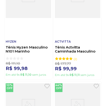
HYZEN
ACTVITTA
Tênis Hyzen Masculino
Tênis Actvitta
N101 Marinho
Caminhada Masculino
Mesh 4914.222 Bege
2
R$
111
,
10
R$
177
,
77
R$
99
,
98
R$
99
,
99
Em até
9
x
R$
11
,
10
sem juros
Em até
9
x
R$
11
,
11
sem juros
10%
44%
OFF
OFF