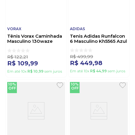
VORAX
ADIDAS
Tênis Vorax Caminhada
Tenis Adidas Runfalcon
Masculino 130waze
6 Masculino Kh5565 Azul
Cinza
R$
499
,
99
R$
122
,
21
R$
449
,
98
R$
109
,
99
Em até
10
x
R$
44
,
99
sem juros
Em até
10
x
R$
10
,
99
sem juros
10%
10%
OFF
OFF