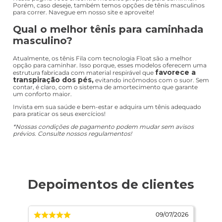
Porém, caso deseje, também temos opções de tênis masculinos
para correr. Navegue em nosso site e aproveite!
Qual o melhor tênis para caminhada
masculino?
Atualmente, os tênis Fila com tecnologia Float são a melhor
opção para caminhar. Isso porque, esses modelos oferecem uma
favorece a
estrutura fabricada com material respirável que
transpiração dos pés,
evitando incômodos com o suor. Sem
contar, é claro, com o sistema de amortecimento que garante
um conforto maior.
Invista em sua saúde e bem-estar e adquira um tênis adequado
para praticar os seus exercícios!
*Nossas condições de pagamento podem mudar sem avisos
prévios. Consulte nossos regulamentos!
/2026
09/07/2026