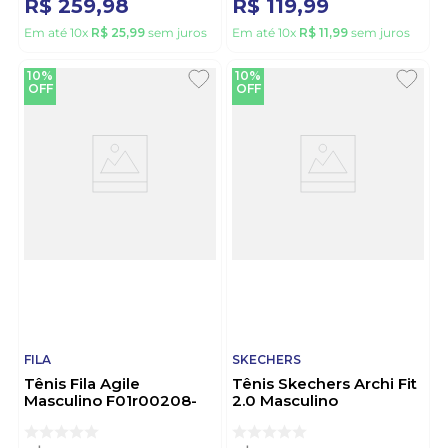
R$
259
,
98
R$
119
,
99
Em até
10
x
R$
25
,
99
sem juros
Em até
10
x
R$
11
,
99
sem juros
10%
10%
OFF
OFF
FILA
SKECHERS
Tênis Fila Agile
Tênis Skechers Archi Fit
Masculino F01r00208-
2.0 Masculino
7673 Cinza
232700br-Bkw Preto