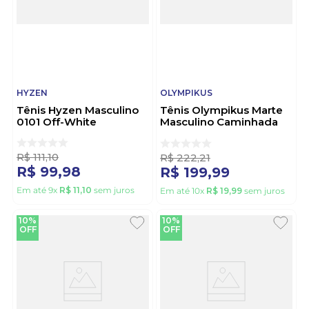
HYZEN
OLYMPIKUS
Tênis Hyzen Masculino
Tênis Olympikus Marte
0101 Off-White
Masculino Caminhada
Verde
R$
111
,
10
R$
222
,
21
R$
99
,
98
R$
199
,
99
Em até
9
x
R$
11
,
10
sem juros
Em até
10
x
R$
19
,
99
sem juros
10%
10%
OFF
OFF