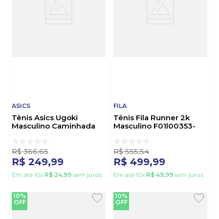
ASICS
FILA
Tênis Asics Ugoki
Tênis Fila Runner 2k
Masculino Caminhada
Masculino F01l00353-
1201b051.400 Marinho
150 Branco
R$
366
,
65
R$
555
,
54
R$
249
,
99
R$
499
,
99
Em até
10
x
R$
24
,
99
sem juros
Em até
10
x
R$
49
,
99
sem juros
10%
10%
OFF
OFF