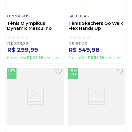
OLYMPIKUS
SKECHERS
Tênis Olympikus
Tênis Skechers Go Walk
Dynamic Masculino
Flex Hands Up
Evasense Preto
Caminhada Masculino
Cinza
R$
333
,
32
R$
611
,
10
R$
299
,
99
R$
549
,
98
Em até
10
x
R$
29
,
99
sem juros
Em até
10
x
R$
54
,
99
sem juros
10%
10%
OFF
OFF