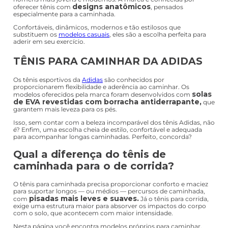
designs anatômicos
oferecer tênis com
, pensados
especialmente para a caminhada.
Confortáveis, dinâmicos, modernos e tão estilosos que
substituem os
modelos casuais
, eles são a escolha perfeita para
aderir em seu exercício.
TÊNIS PARA CAMINHAR DA ADIDAS
Os tênis esportivos da
Adidas
são conhecidos por
proporcionarem flexibilidade e aderência ao caminhar. Os
solas
modelos oferecidos pela marca foram desenvolvidos com
de EVA revestidas com borracha antiderrapante,
que
garantem mais leveza para os pés.
Isso, sem contar com a beleza incomparável dos tênis Adidas, não
é? Enfim, uma escolha cheia de estilo, confortável e adequada
para acompanhar longas caminhadas. Perfeito, concorda?
Qual a diferença do tênis de
caminhada para o de corrida?
O tênis para caminhada precisa proporcionar conforto e maciez
para suportar longos — ou médios — percursos de caminhada,
pisadas mais leves e suaves.
com
Já o tênis para corrida,
exige uma estrutura maior para absorver os impactos do corpo
com o solo, que acontecem com maior intensidade.
Nesta página você encontra modelos próprios para caminhar.