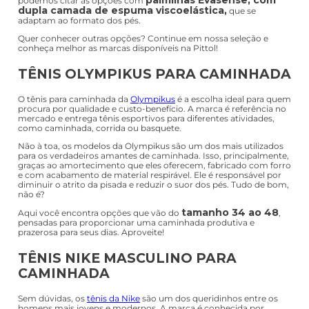
podemos citar as opções com
dupla camada de espuma viscoelástica,
que se
adaptam ao formato dos pés.
Quer conhecer outras opções? Continue em nossa seleção e
conheça melhor as marcas disponíveis na Pittol!
TÊNIS OLYMPIKUS PARA CAMINHADA
O tênis para caminhada da
Olympikus
é a escolha ideal para quem
procura por qualidade e custo-benefício. A marca é referência no
mercado e entrega tênis esportivos para diferentes atividades,
como caminhada, corrida ou basquete.
Não à toa, os modelos da Olympikus são um dos mais utilizados
para os verdadeiros amantes de caminhada. Isso, principalmente,
graças ao amortecimento que eles oferecem, fabricado com forro
e com acabamento de material respirável. Ele é responsável por
diminuir o atrito da pisada e reduzir o suor dos pés. Tudo de bom,
não é?
tamanho 34 ao 48
Aqui você encontra opções que vão do
,
pensadas para proporcionar uma caminhada produtiva e
prazerosa para seus dias. Aproveite!
TÊNIS NIKE MASCULINO PARA
CAMINHADA
Sem dúvidas, os
tênis da Nike
são um dos queridinhos entre os
homens mais jovens e modernos. A marca é conhecida por