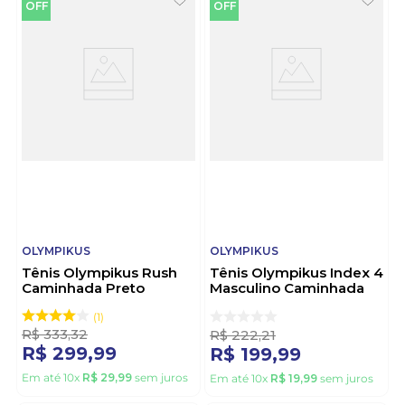
OFF
OFF
OLYMPIKUS
OLYMPIKUS
Tênis Olympikus Rush
Tênis Olympikus Index 4
Caminhada Preto
Masculino Caminhada
Marinho
1
R$
333
,
32
R$
222
,
21
R$
299
,
99
R$
199
,
99
Em até
10
x
R$
29
,
99
sem juros
Em até
10
x
R$
19
,
99
sem juros