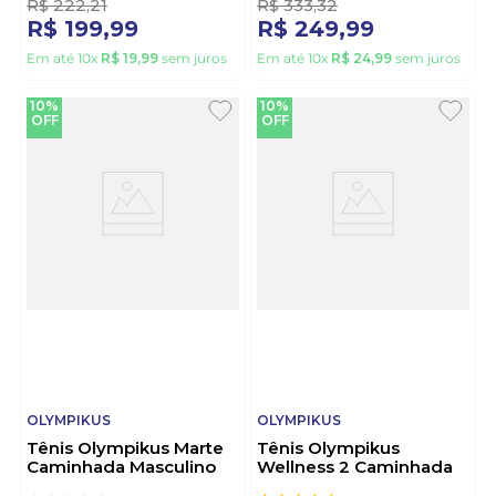
R$
222
,
21
R$
333
,
32
R$
199
,
99
R$
249
,
99
Em até
10
x
R$
19
,
99
sem juros
Em até
10
x
R$
24
,
99
sem juros
10%
10%
OFF
OFF
OLYMPIKUS
OLYMPIKUS
Tênis Olympikus Marte
Tênis Olympikus
Caminhada Masculino
Wellness 2 Caminhada
Preto
Masculino Preto