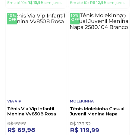
KLIN
MOLEKINHA
Tênis Klin New Sport
Tênis Molekinha Casual
Kids Juvenil Menina
Juvenil Menina Linhas
Com Velcro 480.073-1
Douradas 2582.111.12638
Pink
Off-White
R$
222
,
21
R$
144
,
43
R$
159
,
99
R$
129
,
99
Em até
10
x
R$
15
,
99
sem juros
Em até
10
x
R$
12
,
99
sem juros
10%
10%
OFF
OFF