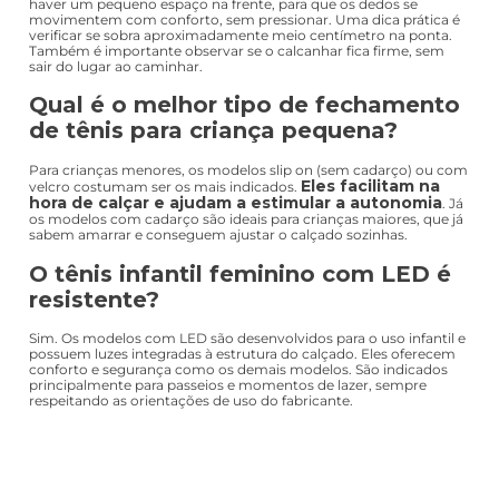
ajuste mais personalizado,
clássica. Eles permitem um
deixando o tênis bem firme nos pés
.
São ótimos para escola, passeios em família e momentos que
exigem mais estabilidade. Além disso, existem modelos de tênis
casuais femininos infantis e
tênis esportivos para meninas
, com
cores variadas que combinam facilmente com vestidos,
conjuntos e calças. Se a sua filha já sabe amarrar o cadarço, essa
pode ser uma opção prática e versátil para a rotina.
TÊNIS INFANTIL FEMININO COM LED:
DIVERSÃO EM CADA PASSO
Os tênis com luz de LED são um verdadeiro sucesso entre as
crianças. A cada passo, as luzes acendem, deixando a brincadeira
ainda mais animada e chamando a atenção de forma divertida.
Além do visual que encanta, esses modelos mantêm o mesmo
cuidado com conforto e segurança que os demais. São ideais para
passeios, festas e momentos especiais em que a criança quer se
sentir ainda mais animada. Outro ponto positivo é que, em
ambientes com pouca luz ou com muitas pessoas, o brilho do
calçado ajuda a identificar a criança com mais facilidade. É a
combinação perfeita entre funcionalidade e diversão.
Como escolher o tamanho certo de
tênis infantil feminino?
O ideal é que o tênis não fique apertado nem largo demais. Deve