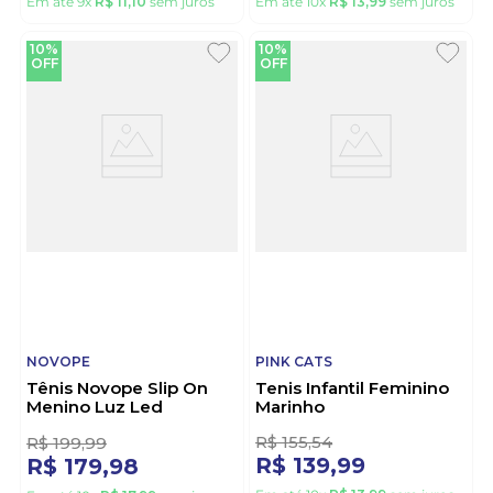
R$
111
,
10
R$
155
,
54
R$
99
,
98
R$
139
,
99
Em até
9
x
R$
11
,
10
sem juros
Em até
10
x
R$
13
,
99
sem juros
10%
10%
OFF
OFF
NOVOPE
PINK CATS
Tênis Novope Slip On
Tenis Infantil Feminino
Menino Luz Led
Marinho