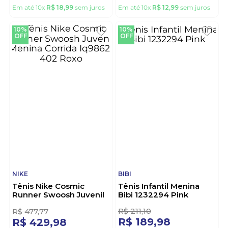
BIBI
MOLEKINHA
Tênis Infantil Menina
Tenis Juvenil Menina
Calce Fácil Bibi 1232287
Molekinha
Marinho
2580.112.30672 Branco
R$
211
,
10
R$
144
,
43
R$
189
,
98
R$
129
,
99
Em até
10
x
R$
18
,
99
sem juros
Em até
10
x
R$
12
,
99
sem juros
10%
10%
OFF
OFF