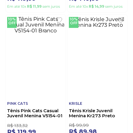
MOLEKINHA
NOVOPE
Tênis Molekinha Casual
Tênis Novopé Infantil
Juvenil Menina
Menina Led 99001050-
2582.112.12638 Branco
4725 Rosa
R$
133
,
32
R$
166
,
66
R$
119
,
99
R$
149
,
99
Em até
10
x
R$
11
,
99
sem juros
Em até
10
x
R$
14
,
99
sem juros
10%
10%