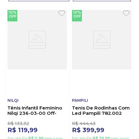
10%
10%
OFF
OFF
NILQI
PAMPILI
Tênis Infantil Feminino
Tenis De Rodinhas Com
Nilqi 236-03-00 Off-
Led Pampili 782.002
White
Branco
R$
133
,
32
R$
444
,
43
R$
119
,
99
R$
399
,
99