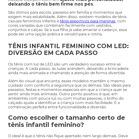
TÊNIS INFANTIL FEMININO SLIP ON E
COM VELCRO: PRATICIDADE NO DIA
A DIA
Os modelos
slip on infantis para meninas
, ou tênis sem cadarço,
são ideais para quem busca mais praticidade na rotina. Como não
precisam ser amarrados, tornam o momento de calçar muito
mais rápido, principalmente na correria da escola ou antes de sair
para um passeio. Basta encaixar o pé e ajustar corretamente.
Além disso, ajudam a estimular a autonomia das pequenas, já que
elas conseguem colocar e tirar o próprio calçado com mais
facilidade.
Já os tênis com velcro são muito procurados por pais e mães de
crianças menores. O fechamento é simples, rápido e permite
ajustar o calçado de forma segura, deixando o pé bem preso sem
precisar dar laços. Esse tipo de modelo evita que o tênis fique
frouxo ao longo do dia e oferece mais estabilidade para correr,
pular e brincar. É uma excelente escolha para a fase em que a
criança ainda está aprendendo a amarrar o cadarço.
TÊNIS INFANTIL FEMININO COM
CADARÇO: FIRMEZA PARA TODAS AS
OCASIÕES
Os modelos com cadarço continuam sendo uma escolha