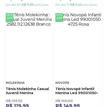
MOLEKINHA
NOVOPE
Tenis Juvenil Menina
Tênis Infantil Halloween
Molekinha 25000.202
Preto Com Estampa De
Branco
Abóbora - Ref.
100001022 Preto
R$
133
,
32
R$
88
,
88
R$
119
,
99
R$
79
,
98
Em até
10
x
R$
11
,
99
sem juros
Em até
7
x
R$
11
,
42
sem juros
10%
10%
OFF
OFF