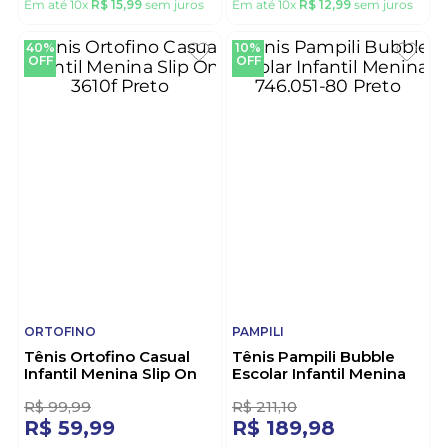
NOVOPE
NOVOPE
Tenis Menina Novope
Tenis Menina Novope
11046010_5544 Rosa
11046003_5539i Preto
R$
177
,
77
R$
144
,
43
R$
159
,
98
R$
129
,
99
Em até
10
x
R$
15
,
99
sem juros
Em até
10
x
R$
12
,
99
sem juros
40%
10%
OFF
OFF