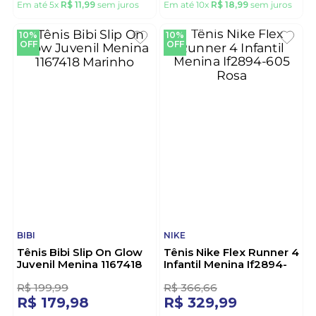
ORTOFINO
PAMPILI
Tênis Ortofino Casual
Tênis Pampili Bubble
Infantil Menina Slip On
Escolar Infantil Menina
3610f Preto
746.051-80 Preto
R$
99
,
99
R$
211
,
10
R$
59
,
99
R$
189
,
98
Em até
5
x
R$
11
,
99
sem juros
Em até
10
x
R$
18
,
99
sem juros
10%
10%
OFF
OFF