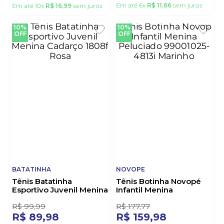
NOVOPE
VIA VIP
Tênis Novopé Infantil
Tênis Via Vip Infantil
Menina Led 99001050-
Menina Vv8508 Pink
4726 Marinho
R$
77
,
77
R$
188
,
88
R$
69
,
98
R$
169
,
98
Em até
6
x
R$
11
,
66
sem juros
Em até
10
x
R$
16
,
99
sem juros
10%
10%
OFF
OFF