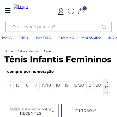
0
Favoritos
O que você procura?
BOTA
TÊNIS
PANTUFA
FEMININO
MASCULINO
INFA
Home
/
Calcado Menina
/
Tenis
Tênis Infantis Femininos
numeração
Ver
1
15
16
17
17/18
18
19
19/20
2
20
mais
30
ORDENAR POR
MAIS
FILTRAR
RECENTES