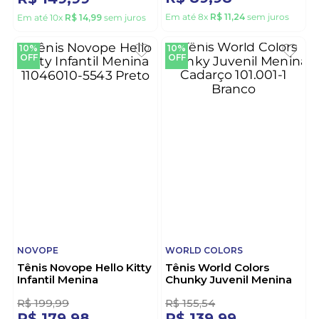
10%
10%
OFF
OFF
NOVOPE
BILLIBOO
Tênis Novopé Slip On
Tênis Billiboo Juvenil
Juvenil Menina
Menina Kr375 Branco
99001155-5383j Preto
R$
99
,
99
R$
166
,
66
R$
89
,
98
R$
149
,
99
Em até
8
x
R$
11
,
24
sem juros
Em até
10
x
R$
14
,
99
sem juros