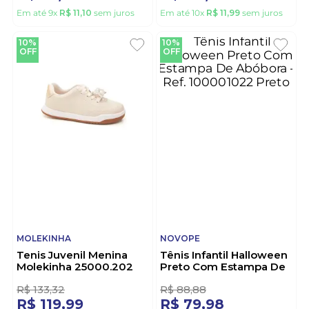
MOLEKINHA
MOLEKINHA
Tenis Infantil Menina
Tênis Molekinha Infantil
Molekinha 2723.222
Menina Ursinho
Rosa
2745.103.28656 Branco
R$
111
,
10
R$
133
,
32
R$
99
,
98
R$
119
,
99
Em até
9
x
R$
11
,
10
sem juros
Em até
10
x
R$
11
,
99
sem juros
10%
10%
OFF
OFF