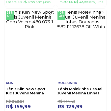
BIBI
NIKE
Tênis Bibi Slip On Glow
Tênis Nike Flex Runner 4
Juvenil Menina 1167418
Infantil Menina If2894-
Marinho
605 Rosa
R$
199
,
99
R$
366
,
66
R$
179
,
98
R$
329
,
99
Em até
10
x
R$
17
,
99
sem juros
Em até
10
x
R$
32
,
99
sem juros
28%
10%
OFF
OFF