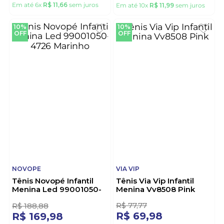
VIA VIP
MOLEKINHA
Tênis Via Vip Infantil
Tênis Molekinha Casual
Menina Vv8508 Rosa
Juvenil Menina Napa
2580.104 Branco
R$
77
,
77
R$
133
,
32
R$
69
,
98
R$
119
,
99
Em até
6
x
R$
11
,
66
sem juros
Em até
10
x
R$
11
,
99
sem juros
10%
10%
OFF
OFF