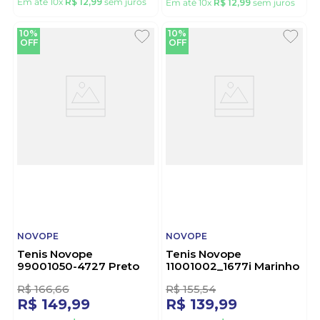
Tenis Menina Novope
Tênis Novopé Slip On
98046143_5548i Preto
Infantil Menina Unicórnio
11001001-5363i Rosa
R$
144
,
43
R$
144
,
43
R$
129
,
99
R$
129
,
99
Em até
10
x
R$
12
,
99
sem juros
Em até
10
x
R$
12
,
99
sem juros
10%
10%
OFF
OFF
NOVOPE
NOVOPE