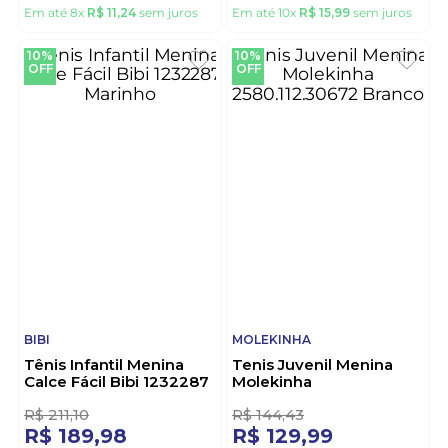
BATATINHA
NOVOPE
Tênis Batatinha
Tênis Botinha Novopé
Esportivo Juvenil Menina
Infantil Menina
Cadarço 1808f Rosa
Peluciado 99001025-
4813i Marinho
R$
99
,
99
R$
177
,
77
R$
89
,
98
R$
159
,
98
Em até
8
x
R$
11
,
24
sem juros
Em até
10
x
R$
15
,
99
sem juros
10%
10%
OFF
OFF