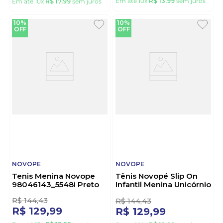
99001404-5488 Preto
R$
155
,
54
R$
199
,
99
R$
139
,
99
R$
179
,
98
Em até
10
x
R$
13
,
99
sem juros
Em até
10
x
R$
17
,
99
sem juros
10%
10%
OFF
OFF
NOVOPE
NOVOPE