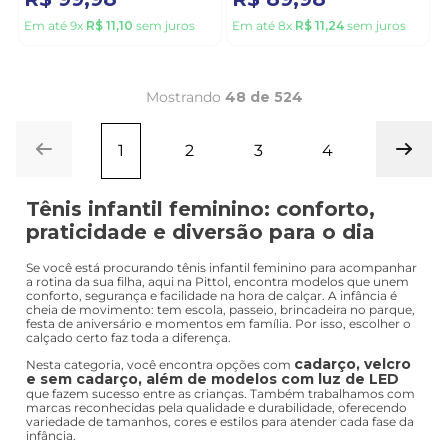
Em até
10
x
R$
17
,
99
sem juros
Em até
10
x
R$
13
,
99
sem juros
10%
10%
OFF
OFF
KRISLE
BILLIBOO
Tênis Krisle Juvenil
Tênis Bilibio Juvenil
Menina Kr382 Branco
Menino Kr374 Branco
R$
111
,
10
R$
99
,
99