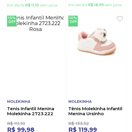
MOLEKINHA
BIBI
Tênis Molekinha Infantil
Tênis Infantil Menina
Menina
Bibi 1232294 Preto
25000.301.28656 Branco
R$
211
,
10
R$
111
,
10
R$
189
,
98
R$
99
,
98
Em até
10
x
R$
18
,
99
sem juros
Em até
9
x
R$
11
,
10
sem juros
10%
10%
OFF
OFF