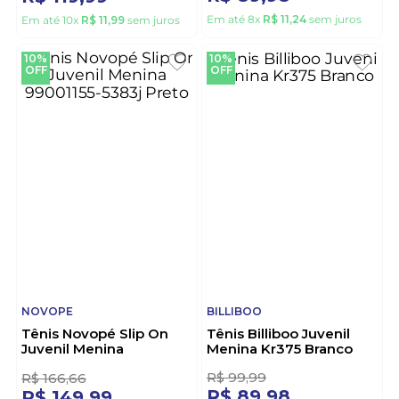
OFF
OFF
PINK CATS
KRISLE
Tênis Pink Cats Casual
Tênis Krisle Juvenil
Juvenil Menina V5154-01
Menina Kr273 Preto
Branco
R$
99
,
99
R$
133
,
32
R$
89
,
98
R$
119
,
99
Em até
8
x
R$
11
,
24
sem juros
Em até
10
x
R$
11
,
99
sem juros