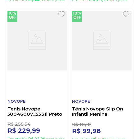
R$
449
,
98
R$
119
,
99
Em até
10
x
R$
44
,
99
sem juros
Em até
10
x
R$
11
,
99
sem juros
10%
10%
OFF
OFF
NOVOPE
NOVOPE
Tenis Novope
Tênis Novope Slip On
50046007_5331i Preto
Infantil Menina
10001283-1677 Marinho