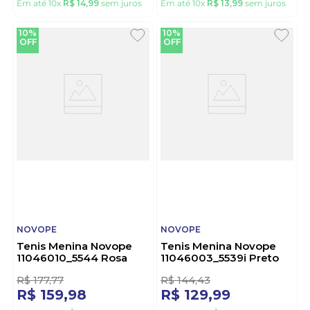
Tenis Novope
Tenis Novope
99001050-4727 Preto
11001002_1677i Marinho
R$
166
,
66
R$
155
,
54
R$
149
,
99
R$
139
,
99
Em até
10
x
R$
14
,
99
sem juros
Em até
10
x
R$
13
,
99
sem juros
10%
10%
OFF
OFF