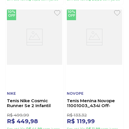
Em até
10
x
R$
11
,
99
sem juros
Em até
10
x
R$
39
,
99
sem juros
10%
10%
OFF
OFF
NIKE
NOVOPE
Tenis Nike Cosmic
Tenis Menina Novope
Runner Se 2 Infantil
11001003_434i Off-
Iv6224-100 Branco
White
R$
499
,
99
R$
133
,
32