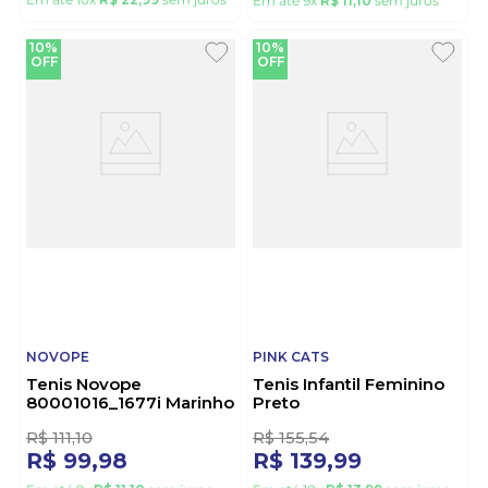
R$
255
,
54
R$
111
,
10
R$
229
,
99
R$
99
,
98
Em até
10
x
R$
22
,
99
sem juros
Em até
9
x
R$
11
,
10
sem juros
10%
10%
OFF
OFF
NOVOPE
PINK CATS
Tenis Novope
Tenis Infantil Feminino
80001016_1677i Marinho
Preto