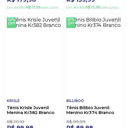
10%
10%
OFF
OFF
NOVOPE
WORLD COLORS
Tênis Novope Hello Kitty
Tênis World Colors
Infantil Menina
Chunky Juvenil Menina
11046010-5543 Preto
Cadarço 101.001-1
Branco
R$
199
,
99
R$
155
,
54
R$
179
,
98
R$
139
,
99