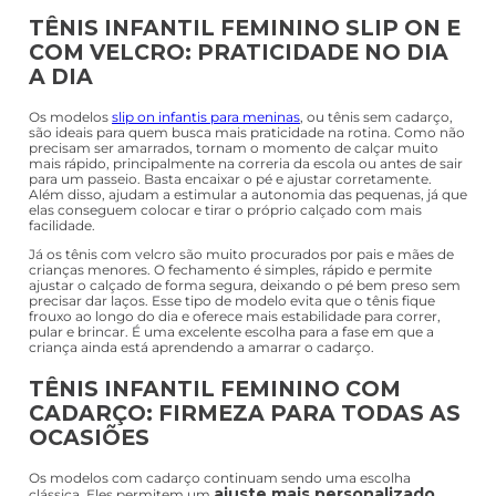
R$
99
,
98
R$
89
,
98
Em até
9
x
R$
11
,
10
sem juros
Em até
8
x
R$
11
,
24
sem juros
Mostrando
48 de 524
1
2
3
4
Tênis infantil feminino: conforto,
praticidade e diversão para o dia
Se você está procurando tênis infantil feminino para acompanhar
a rotina da sua filha, aqui na Pittol, encontra modelos que unem
conforto, segurança e facilidade na hora de calçar. A infância é
cheia de movimento: tem escola, passeio, brincadeira no parque,
festa de aniversário e momentos em família. Por isso, escolher o
calçado certo faz toda a diferença.
cadarço, velcro
Nesta categoria, você encontra opções com
e sem cadarço, além de modelos com luz de LED
que fazem sucesso entre as crianças. Também trabalhamos com
marcas reconhecidas pela qualidade e durabilidade, oferecendo
variedade de tamanhos, cores e estilos para atender cada fase da
infância.