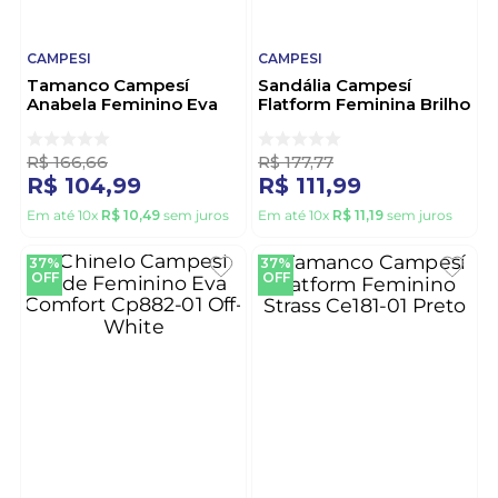
CAMPESI
CAMPESI
Tamanco Campesí
Sandália Campesí
Anabela Feminino Eva
Flatform Feminina Brilho
Comfort Ce162-04 Preto
Ce182-01 Nude
R$
166
,
66
R$
177
,
77
R$
104
,
99
R$
111
,
99
Em até
10
x
R$
10
,
49
sem juros
Em até
10
x
R$
11
,
19
sem juros
37%
37%
OFF
OFF