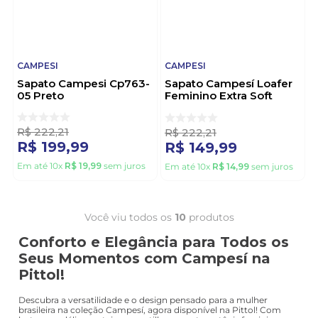
CAMPESI
CAMPESI
Sapato Campesi Cp763-
Sapato Campesí Loafer
05 Preto
Feminino Extra Soft
Cp096-01 Preto
R$
222
,
21
R$
222
,
21
R$
199
,
99
R$
149
,
99
Em até
10
x
R$
19
,
99
sem juros
Em até
10
x
R$
14
,
99
sem juros
Você viu todos os
10
produtos
Conforto e Elegância para Todos os
Seus Momentos com Campesí na
Pittol!
Descubra a versatilidade e o design pensado para a mulher
brasileira na coleção Campesí, agora disponível na Pittol! Com