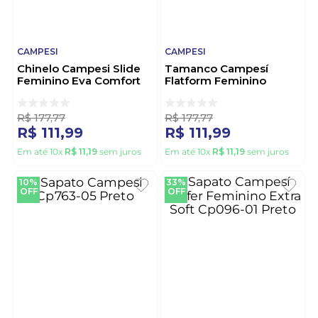
CAMPESI
CAMPESI
Chinelo Campesi Slide
Tamanco Campesí
Feminino Eva Comfort
Flatform Feminino
Cp882-01 Off-White
Strass Ce181-01 Preto
R$
177
,
77
R$
177
,
77
R$
111
,
99
R$
111
,
99
Em até
10
x
R$
11
,
19
sem juros
Em até
10
x
R$
11
,
19
sem juros
10%
33%
OFF
OFF