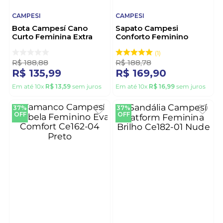
CAMPESI
CAMPESI
Bota Campesí Cano
Sapato Campesi
Curto Feminina Extra
Conforto Feminino
Soft Na Palmilha Cp682-
Joanete L9891 Off-
03 Caramelo
White
1
R$
188
,
88
R$
188
,
78
R$
135
,
99
R$
169
,
90
Em até
10
x
R$
13
,
59
sem juros
Em até
10
x
R$
16
,
99
sem juros
37%
37%
OFF
OFF