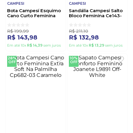
CAMPESI
CAMPESI
Bota Campesí Esquimo
Sandália Campesí Salto
Cano Curto Feminina
Bloco Feminina Ce143-
Zíper Lateral Cp981-01
05 Preto
Caramelo
R$
199
,
99
R$
211
,
10
R$
143
,
98
R$
132
,
98
Em até
10
x
R$
14
,
39
sem juros
Em até
10
x
R$
13
,
29
sem juros
28%
10%
OFF
OFF