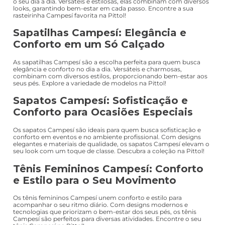
o seu dia a dia. Versáteis e estilosas, elas combinam com diversos
looks, garantindo bem-estar em cada passo. Encontre a sua
rasteirinha Campesí favorita na Pittol!
Sapatilhas Campesí: Elegância e
Conforto em um Só Calçado
As sapatilhas Campesí são a escolha perfeita para quem busca
elegância e conforto no dia a dia. Versáteis e charmosas,
combinam com diversos estilos, proporcionando bem-estar aos
seus pés. Explore a variedade de modelos na Pittol!
Sapatos Campesí: Sofisticação e
Conforto para Ocasiões Especiais
Os sapatos Campesí são ideais para quem busca sofisticação e
conforto em eventos e no ambiente profissional. Com designs
elegantes e materiais de qualidade, os sapatos Campesí elevam o
seu look com um toque de classe. Descubra a coleção na Pittol!
Tênis Femininos Campesí: Conforto
e Estilo para o Seu Movimento
Os tênis femininos Campesí unem conforto e estilo para
acompanhar o seu ritmo diário. Com designs modernos e
tecnologias que priorizam o bem-estar dos seus pés, os tênis
Campesí são perfeitos para diversas atividades. Encontre o seu