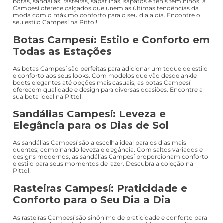
botas, sandálias, rasteiras, sapatilhas, sapatos e tênis femininos, a
Campesí oferece calçados que unem as últimas tendências da
moda com o máximo conforto para o seu dia a dia. Encontre o
seu estilo Campesí na Pittol!
Botas Campesí: Estilo e Conforto em
Todas as Estações
As botas Campesí são perfeitas para adicionar um toque de estilo
e conforto aos seus looks. Com modelos que vão desde ankle
boots elegantes até opções mais casuais, as botas Campesí
oferecem qualidade e design para diversas ocasiões. Encontre a
sua bota ideal na Pittol!
Sandálias Campesí: Leveza e
Elegância para os Dias de Sol
As sandálias Campesí são a escolha ideal para os dias mais
quentes, combinando leveza e elegância. Com saltos variados e
designs modernos, as sandálias Campesí proporcionam conforto
e estilo para seus momentos de lazer. Descubra a coleção na
Pittol!
Rasteiras Campesí: Praticidade e
Conforto para o Seu Dia a Dia
As rasteiras Campesí são sinônimo de praticidade e conforto para