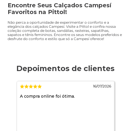
Encontre Seus Calçados Campesí
Favoritos na Pittol!
Não perca a oportunidade de experimentar o conforto e a
elegância dos calçados Campesí. Visite a Pittol e confira nossa
coleção completa de botas, sandálias, rasteiras, sapatilhas,
sapatos e tênis femininos. Encontre os seus modelos preferidos e
desfrute do conforto e estilo que só a Campesí oferece!
2026
16/07/2026
A compra online foi ótima.
Con