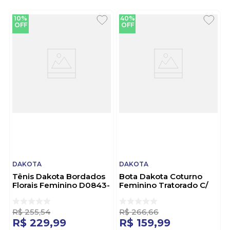
10%
40%
OFF
OFF
DAKOTA
DAKOTA
Tênis Dakota Bordados
Bota Dakota Coturno
Florais Feminino D0843-
Feminino Tratorado C/
02 Bege
Zíper G9563-01 Preto
R$
255
,
54
R$
266
,
66
R$
229
,
99
R$
159
,
99