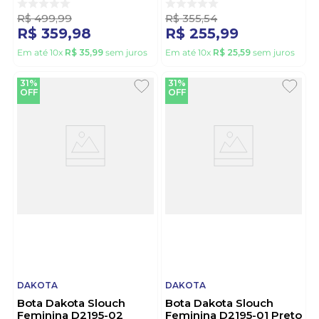
R$
499
,
99
R$
355
,
54
R$
359
,
98
R$
255
,
99
Em até
10
x
R$
35
,
99
sem juros
Em até
10
x
R$
25
,
59
sem juros
31%
31%
OFF
OFF
DAKOTA
DAKOTA
Bota Dakota Slouch
Bota Dakota Slouch
Feminina D2195-02
Feminina D2195-01 Preto