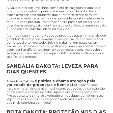
A Dakota oferece uma linha completa de calçados criada para
quem busca conforto, praticidade e estilo no dia a dia. Feita
especialmente para mulheres que querem se sentir bem em
qualquer ambiente, a marca une qualidade, durabilidade e design
atual. Se você procura um companheiro para a rotina ou para
ocasiões especiais, vai encontrar na coleção Dakota aquele sapato
que se encaixa com facilidade na sua vida.
Além de visual moderno, todos os produtos trazem materiais que
garantem leveza e boa adaptação aos pés, ajudando você a ficar
confortável o tempo todo. Seja no trabalho, em passeios, em
eventos ou mesmo em casa, os itens da marca são pensados para
acompanhar diferentes momentos e necessidades. Aproveite a
seleção exclusiva disponível aqui na Pittol e sinta a diferença que
só a Dakota oferece.
SANDÁLIA DAKOTA: LEVEZA PARA
DIAS QUENTES
é prática e chama atenção pela
A sandália Dakota
variedade de propostas e bem-estar
. Com solado
macio e materiais que não machucam, as opções da coleção são
ótimas para os meses de calor. Aposte em versões com tiras,
fivelas ou salto e sinta-se à vontade em qualquer compromisso.
Veja todas as opções na categoria Sandálias Dakota e escolha a
que mais combina com você.
BOTA DAKOTA: PROTEÇÃO NOS DIAS