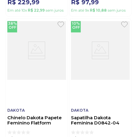
R$
229
,
99
R$
97
,
99
Em até
10
x
R$
22
,
99
sem juros
Em até
9
x
R$
10
,
88
sem juros
38%
10%
OFF
OFF
DAKOTA
DAKOTA
Chinelo Dakota Papete
Sapatilha Dakota
Feminino Flatform
Feminina D0842-04
Y9463-04 Caramelo
Preto