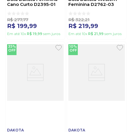
Cano Curto D2395-01
Feminina D2762-03
Preto
Castanho
R$
277
,
77
R$
322
,
21
R$
199
,
99
R$
219
,
99
Em até
10
x
R$
19
,
99
sem juros
Em até
10
x
R$
21
,
99
sem juros
35%
10%
OFF
OFF
DAKOTA
DAKOTA