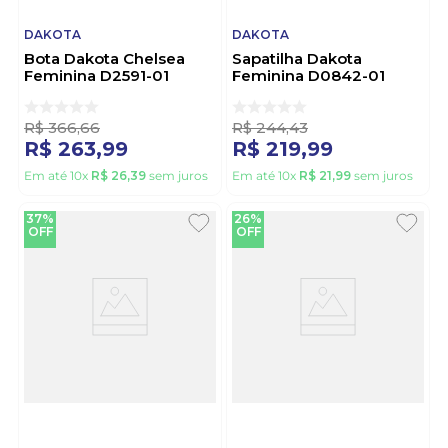
DAKOTA
DAKOTA
Bota Dakota Chelsea
Sapatilha Dakota
Feminina D2591-01
Feminina D0842-01
Castanho
Caramelo
R$
366
,
66
R$
244
,
43
R$
263
,
99
R$
219
,
99
Em até
10
x
R$
26
,
39
sem juros
Em até
10
x
R$
21
,
99
sem juros
37%
26%
OFF
OFF