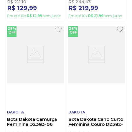
R$
211
,
10
R$
244
,
43
R$
129
,
99
R$
219
,
99
Em até
10
x
R$
12
,
99
sem juros
Em até
10
x
R$
21
,
99
sem juros
28%
28%
OFF
OFF
DAKOTA
DAKOTA
Bota Dakota Camurça
Bota Dakota Cano Curto
Feminina D2383-06
Feminina Couro D2382-
Castanho
01 Preto