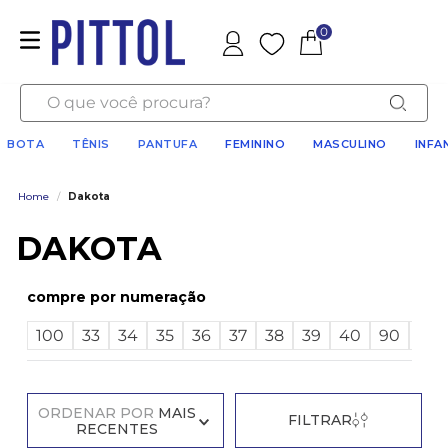
0
Favoritos
O que você procura?
BOTA
TÊNIS
PANTUFA
FEMININO
MASCULINO
INFA
Home
/
Dakota
DAKOTA
numeração
100
33
34
35
36
37
38
39
40
90
95
ORDENAR POR
MAIS
FILTRAR
RECENTES