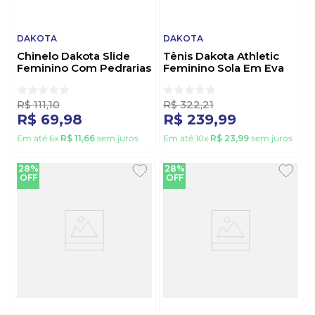
DAKOTA
DAKOTA
Chinelo Dakota Slide
Tênis Dakota Athletic
Feminino Com Pedrarias
Feminino Sola Em Eva
Orgânicas Y9613-01
D0971-04 Bege
Bege
R$
111
,
10
R$
322
,
21
R$
69
,
98
R$
239
,
99
Em até
6
x
R$
11
,
66
sem juros
Em até
10
x
R$
23
,
99
sem juros
28%
28%
OFF
OFF