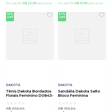
Em até
10
x
R$
22
,
99
sem juros
Em até
10
x
R$
15
,
99
sem juros
10%
37%
OFF
OFF
DAKOTA
DAKOTA
Tênis Dakota Bordados
Sandália Dakota Salto
Florais Feminino D0843-
Bloco Feminina
01 Off-White
Pedrarias Orgânicas
Y9762-011 Off-White
R$
255
,
54
R$
155
,
54