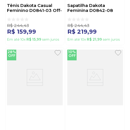
Tênis Dakota Casual
Sapatilha Dakota
Feminino D0841-03 Off-
Feminina D0842-08
White
Branco
R$
244
,
43
R$
244
,
43
R$
159
,
99
R$
219
,
99
Em até
10
x
R$
15
,
99
sem juros
Em até
10
x
R$
21
,
99
sem juros
28%
10%
OFF
OFF