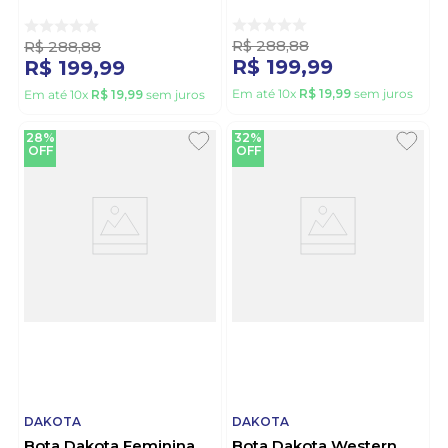
Marrom
R$
288
,
88
R$
288
,
88
R$
199
,
99
R$
199
,
99
Em até
10
x
R$
19
,
99
sem juros
Em até
10
x
R$
19
,
99
sem juros
28%
32%
OFF
OFF
DAKOTA
DAKOTA
Bota Dakota Feminina
Bota Dakota Western