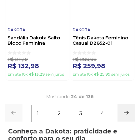
DAKOTA
DAKOTA
Sandália Dakota Salto
Tênis Dakota Feminino
Bloco Feminina
Casual D2852-01
Conforto Y9783-03
Marrom
Marrom
R$
211
,
10
R$
288
,
88
R$
132
,
98
R$
259
,
98
Em até
10
x
R$
13
,
29
sem juros
Em até
10
x
R$
25
,
99
sem juros
Mostrando
24 de 136
1
2
3
4
Conheça a Dakota: praticidade e
conforto para o seu dia