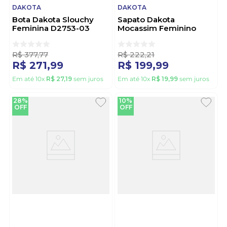
DAKOTA
DAKOTA
Bota Dakota Slouchy
Sapato Dakota
Feminina D2753-03
Mocassim Feminino
Preto
D2152-03 Preto
R$
377
,
77
R$
222
,
21
R$
271
,
99
R$
199
,
99
Em até
10
x
R$
27
,
19
sem juros
Em até
10
x
R$
19
,
99
sem juros
28%
10%
OFF
OFF