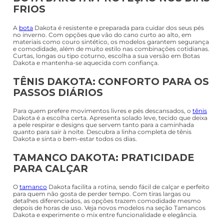
FRIOS
A
bota
Dakota é resistente e preparada para cuidar dos seus pés
no inverno. Com opções que vão do cano curto ao alto, em
materiais como couro sintético, os modelos garantem segurança
e comodidade, além de muito estilo nas combinações cotidianas.
Curtas, longas ou tipo coturno, escolha a sua versão em Botas
Dakota e mantenha-se aquecida com confiança.
TÊNIS DAKOTA: CONFORTO PARA OS
PASSOS DIÁRIOS
Para quem prefere movimentos livres e pés descansados, o
tênis
Dakota é a escolha certa. Apresenta solado leve, tecido que deixa
a pele respirar e designs que servem tanto para a caminhada
quanto para sair à noite. Descubra a linha completa de tênis
Dakota e sinta o bem-estar todos os dias.
TAMANCO DAKOTA: PRATICIDADE
PARA CALÇAR
O
tamanco
Dakota facilita a rotina, sendo fácil de calçar e perfeito
para quem não gosta de perder tempo. Com tiras largas ou
detalhes diferenciados, as opções trazem comodidade mesmo
depois de horas de uso. Veja novos modelos na seção Tamancos
Dakota e experimente o mix entre funcionalidade e elegância.