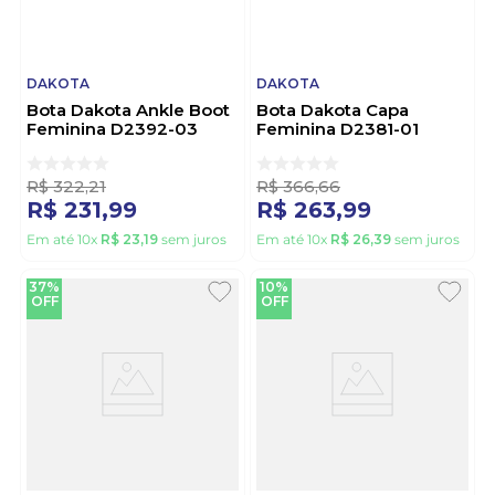
DAKOTA
DAKOTA
Bota Dakota Ankle Boot
Bota Dakota Capa
Feminina D2392-03
Feminina D2381-01
Castanho
Preto
R$
322
,
21
R$
366
,
66
R$
231
,
99
R$
263
,
99
Em até
10
x
R$
23
,
19
sem juros
Em até
10
x
R$
26
,
39
sem juros
37%
10%
OFF
OFF