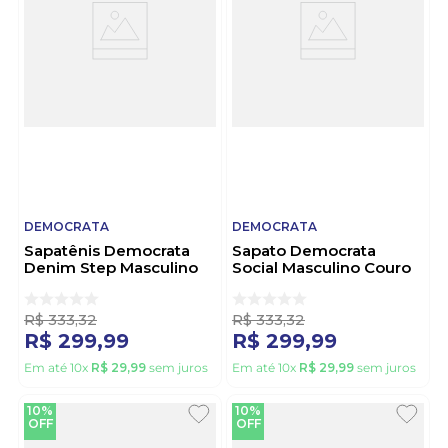
DEMOCRATA
DEMOCRATA
Sapatênis Democrata
Sapato Democrata
Denim Step Masculino
Social Masculino Couro
Couro 640301-004
273301-002 Marrom
Marrom
R$
333
,
32
R$
333
,
32
R$
299
,
99
R$
299
,
99
Em até
10
x
R$
29
,
99
sem juros
Em até
10
x
R$
29
,
99
sem juros
10%
10%
OFF
OFF