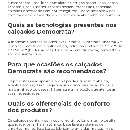
A marca tem uma linha completa de artigos masculinos, como
sapatênis, tênis, botas, sapatos sociais, mocassins, sandálias,
chinelos e acessórios em couro legítimo. Todos desenvolvidos
com foco em comodidade, qualidade e acabamento de primeira.
Quais as tecnologias presentes nos
calçados Democrata?
A fabricante oferece solados leves (
Light
e
Ultra Light
), sistema
Air
(amortecimento com bolha de ar), palmilha anatômica
Hi Soft-32
e
Extra Soft
(bi-densidade). Tudo para garantir leveza, bem-estar e
apoio durante o uso.
Para que ocasiões os calçados
Democrata são recomendados?
Os produtos se adaptam a todo tipo de situação: trabalho,
eventos sociais, lazer, viagens e uso diário. Seja para um visual
mais alinhado ou casual, há sempre uma opção que atende às
suas necessidades.
Quais os diferenciais de conforto
dos produtos?
Os calçados contam com couro legítimo, forro interno de alta
qualidade, palmilha anatômica, base leve e sistemas de
amortecimento. Isso faz da fabricante uma das marcas mais