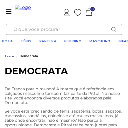
0
Favoritos
O que você procura?
BOTA
TÊNIS
PANTUFA
FEMININO
MASCULINO
INFA
Home
/
Democrata
DEMOCRATA
De Franca para o mundo! A marca que é referência em
calçados masculino também faz parte da Pittol. No nosso
site, você encontra diversos produtos elaborados pela
Democrata.
Se você está precisando de tênis, sapatênis, botas, sapatos,
mocassins, sandálias, chinelos e até mules masculinos, já
sabe onde encontrar, não é mesmo? Não perca a
oportunidade, Democrata e Pittol trabalham juntas para