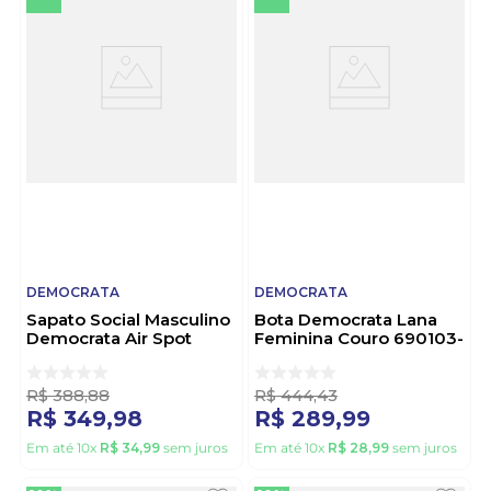
DEMOCRATA
DEMOCRATA
Sapato Social Masculino
Bota Democrata Lana
Democrata Air Spot
Feminina Couro 690103-
448027 Preto
002 Marrom
R$
388
,
88
R$
444
,
43
R$
349
,
98
R$
289
,
99
Em até
10
x
R$
34
,
99
sem juros
Em até
10
x
R$
28
,
99
sem juros