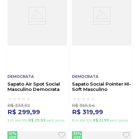
DEMOCRATA
DEMOCRATA
Sapato Air Spot Social
Sapato Social Pointer Hi-
Masculino Democrata
Soft Masculino
448026-003 Preto
Democrata 250104-001
Preto
R$
333
,
32
R$
355
,
54
R$
299
,
99
R$
319
,
99
Em até
10
x
R$
29
,
99
sem juros
Em até
10
x
R$
31
,
99
sem juros
10%
35%
OFF
OFF