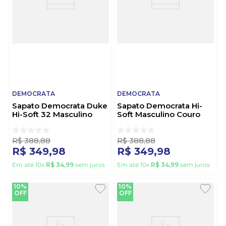
DEMOCRATA
DEMOCRATA
Sapato Democrata Duke
Sapato Democrata Hi-
Hi-Soft 32 Masculino
Soft Masculino Couro
650101-002 Marrom
650101-001 Preto
R$
388
,
88
R$
388
,
88
R$
349
,
98
R$
349
,
98
Em até
10
x
R$
34
,
99
sem juros
Em até
10
x
R$
34
,
99
sem juros
10%
10%
OFF
OFF