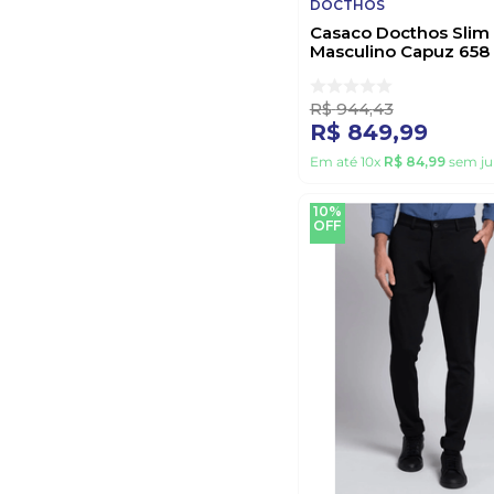
DOCTHOS
Casaco Docthos Slim
Masculino Capuz 658
436400 Chumbo
R$
944
,
43
R$
849
,
99
Em até
10
x
R$
84
,
99
sem ju
10%
OFF