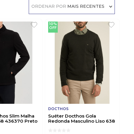
ORDENAR POR
MAIS RECENTES
10%
OFF
DOCTHOS
hos Slim Malha
Suéter Docthos Gola
58 436370 Preto
Redonda Masculino Liso 638
276733 Preto