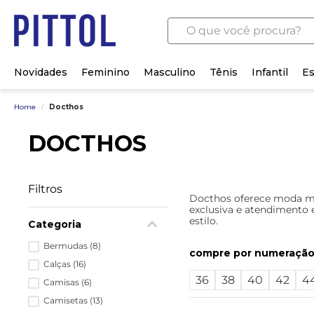
O que você procura?
Novidades
Feminino
Masculino
Tênis
Infantil
Es
Home
/
Docthos
DOCTHOS
Filtros
Docthos oferece moda masc
exclusiva e atendimento 
estilo.
Categoria
Bermudas
(
8
)
numeraçã
Calças
(
16
)
36
38
40
42
4
Camisas
(
6
)
Camisetas
(
13
)