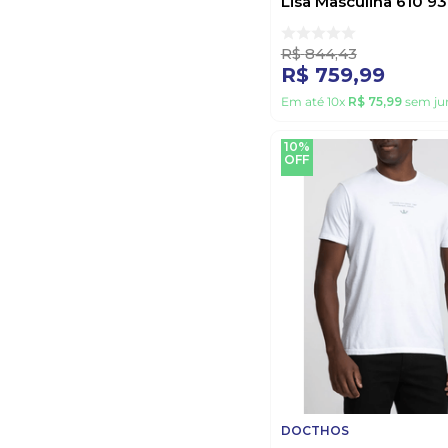
Lisa Masculina 610 9
Chumbo
R$
844
,
43
R$
759
,
99
Em até
10
x
R$
75
,
99
sem ju
10%
OFF
DOCTHOS