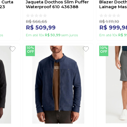
 Curta
Jaqueta Docthos Slim Puffer
Blazer Doct
623
Waterproof 610 436388
Lainage Mas
Preto
436373 Pre
R$
566
,
65
R$
1
.
111
,
10
R$
509
,
99
R$
999
,
9
os
Em até
10
x
R$
50
,
99
sem juros
Em até
10
x
R$
9
10%
10%
OFF
OFF