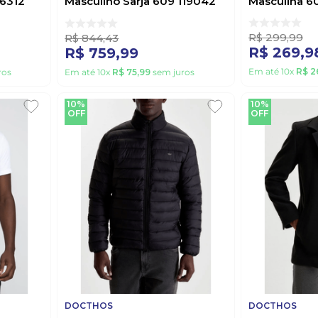
36312
Masculino Sarja 609 119042
Masculina 6
Bege
R$
299
,
99
R$
844
,
43
R$
269
,
9
R$
759
,
99
Em até
10
x
R$
2
ros
Em até
10
x
R$
75
,
99
sem juros
10%
10%
OFF
OFF
DOCTHOS
DOCTHOS