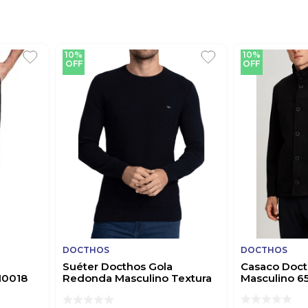
10%
10%
OFF
OFF
DOCTHOS
DOCTHOS
Suéter Docthos Gola
Casaco Doct
110018
Redonda Masculino Textura
Masculino 6
Listrada 766948 Marinho