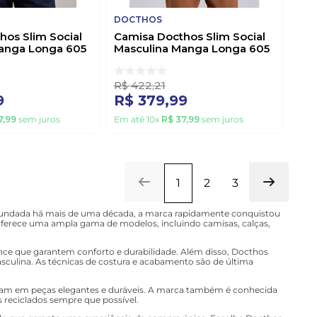
DOCTHOS
hos Slim Social
Camisa Docthos Slim Social
anga Longa 605
Masculina Manga Longa 605
ge
249303 Azul
R$
422
,
21
9
R$
379
,
99
7
,
99
sem juros
Em até
10
x
R$
37
,
99
sem juros
1
2
3
 Fundada há mais de uma década, a marca rapidamente conquistou
ferece uma ampla gama de modelos, incluindo camisas, calças,
nce que garantem conforto e durabilidade. Além disso, Docthos
sculina. As técnicas de costura e acabamento são de última
ultam em peças elegantes e duráveis. A marca também é conhecida
 reciclados sempre que possível.