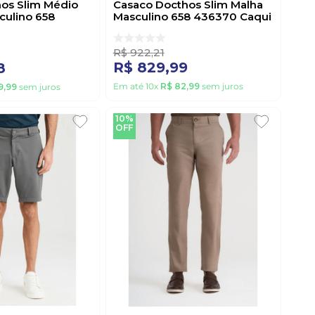
hos Slim Médio
Casaco Docthos Slim Malha
culino 658
Masculino 658 436370 Caqui
to
R$
922
,
21
R$
829
,
99
8
Em até
10
x
R$
82
,
99
sem juros
9
,
99
sem juros
10%
OFF