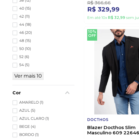
38
(
12
)
R$
366
,
66
R$
329
,
99
40
(
15
)
42
(
11
)
Em até
10
x
R$
32
,
99
sem ju
44
(
18
)
10%
46
(
20
)
OFF
48
(
15
)
50
(
10
)
52
(
6
)
54
(
5
)
Ver mais 10
Cor
AMARELO
(
1
)
AZUL
(
5
)
AZUL CLARO
(
1
)
DOCTHOS
BEGE
(
4
)
Blazer Docthos Slim
Masculino 609 22646
BORDO
(
1
)