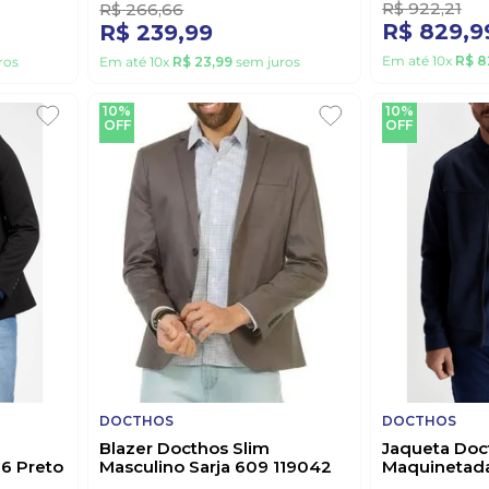
R$
922
,
21
R$
266
,
66
R$
829
,
9
R$
239
,
99
Em até
10
x
R$
8
ros
Em até
10
x
R$
23
,
99
sem juros
10%
10%
OFF
OFF
DOCTHOS
DOCTHOS
Blazer Docthos Slim
Jaqueta Doc
6 Preto
Masculino Sarja 609 119042
Maquinetada
Cinza
436387 Mar