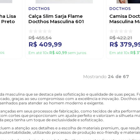
DOCTHOS
DOCTHOS
ha Lisa
Calça Slim Sarja Flame
Camisa Doct
 Preto
Docthos Masculina 601
Masculina M
220520 Cinza
249303 Be
R$
455
,
54
R$
422
,
21
R$
409
,
99
R$
379
,
9
os
Em até
10
x
R$
40
,
99
sem juros
Em até
10
x
R$
3
Mostrando
24 de 67
 masculina que se destaca pela sofisticação e qualidade de suas peças.
cado, graças ao seu compromisso com a excelência e inovação. Docthos o
 desenhados para atender ao homem moderno e exigente.
avançadas em seus processos de fabricação, como tecidos de alta performa
 com cortes que proporcionam um ajuste perfeito e valorizam a silhueta ma
a peça tenha um toque de exclusividade e sofisticação.
ncluem a atenção aos detalhes e a escolha de materiais premium, que res
stentabilidade, utilizando processos de produção eco-friendly e materiais