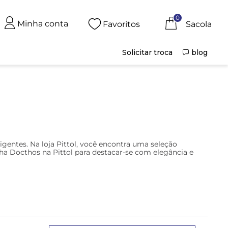
0
Minha conta
Favoritos
Solicitar troca
blog
gentes. Na loja Pittol, você encontra uma seleção
ha Docthos na Pittol para destacar-se com elegância e