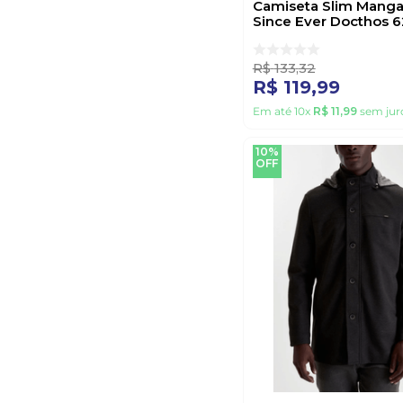
Camiseta Slim Manga
Since Ever Docthos 
976718 Branco
R$
133
,
32
R$
119
,
99
Em até
10
x
R$
11
,
99
sem jur
10%
OFF