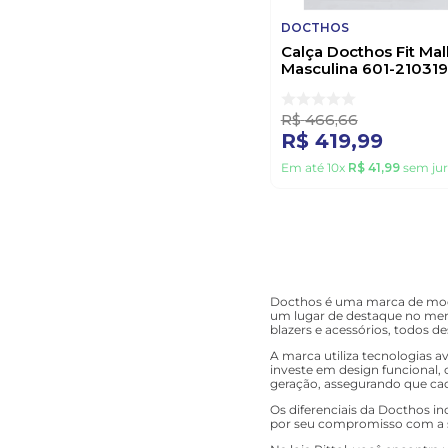
DOCTHOS
Calça Docthos Fit Mal
Masculina 601-210319
R$
466
,
66
R$
419
,
99
Em até
10
x
R$
41
,
99
sem jur
Docthos é uma marca de moda
um lugar de destaque no mer
blazers e acessórios, todos
A marca utiliza tecnologias 
investe em design funcional,
geração, assegurando que cad
Os diferenciais da Docthos i
por seu compromisso com a su