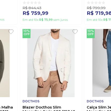
R$
844
,
43
R$
799
,
99
R$
759
,
99
R$
719
,
9
ros
Em até
10
x
R$
75
,
99
sem juros
Em até
10
x
R$
7
10%
10%
OFF
OFF
DOCTHOS
DOCTHOS
m Malha
Blazer Docthos Slim
Calça Slim 