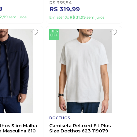
R$
355
,
54
9
R$
319
,
99
2
,
99
sem juros
Em até
10
x
R$
31
,
99
sem juros
10%
OFF
DOCTHOS
thos Slim Malha
Camiseta Relaxed Fit Plus
 Masculina 610
Size Docthos 623 119079
inho
Branco