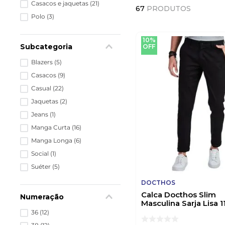
Casacos e jaquetas
(
21
)
67
PRODUTOS
Polo
(
3
)
10%
Subcategoria
OFF
Blazers
(
5
)
Casacos
(
9
)
Casual
(
22
)
Jaquetas
(
2
)
Jeans
(
1
)
Manga Curta
(
16
)
Manga Longa
(
6
)
Social
(
1
)
Suéter
(
5
)
DOCTHOS
Calca Docthos Slim
Numeração
Masculina Sarja Lisa 
Preto
36
(
12
)