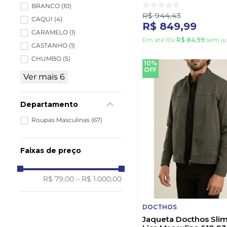
BRANCO
(
10
)
R$
944
,
43
CAQUI
(
4
)
R$
849
,
99
CARAMELO
(
1
)
Em até
10
x
R$
84
,
99
sem ju
CASTANHO
(
1
)
CHUMBO
(
5
)
10%
OFF
Ver mais 6
Departamento
Roupas Masculinas
(
67
)
Faixas de preço
R$ 79,00
–
R$ 1.000,00
DOCTHOS
Jaqueta Docthos Sli