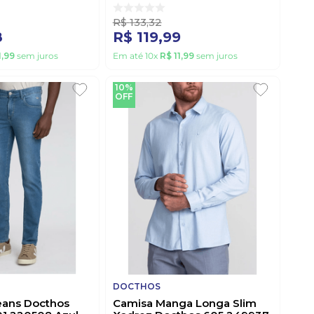
R$
133
,
32
8
R$
119
,
99
1
,
99
sem juros
Em até
10
x
R$
11
,
99
sem juros
10%
OFF
DOCTHOS
Jeans Docthos
Camisa Manga Longa Slim