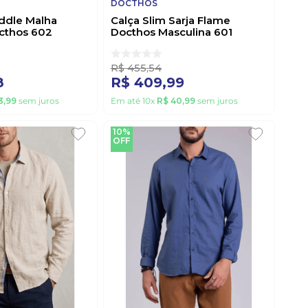
DOCTHOS
ddle Malha
Calça Slim Sarja Flame
octhos 602
Docthos Masculina 601
umbo
220520 Caqui
R$
455
,
54
8
R$
409
,
99
3
,
99
sem juros
Em até
10
x
R$
40
,
99
sem juros
10%
OFF