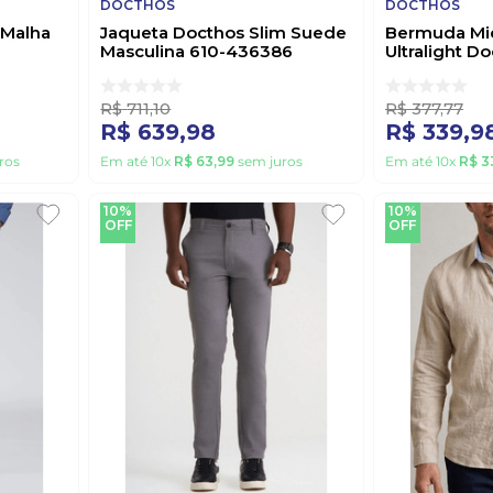
DOCTHOS
DOCTHOS
 Malha
Jaqueta Docthos Slim Suede
Bermuda Mi
Masculina 610-436386
Ultralight D
Marinho
350885 Ch
R$
711
,
10
R$
377
,
77
R$
639
,
98
R$
339
,
9
ros
Em até
10
x
R$
63
,
99
sem juros
Em até
10
x
R$
3
10%
10%
OFF
OFF