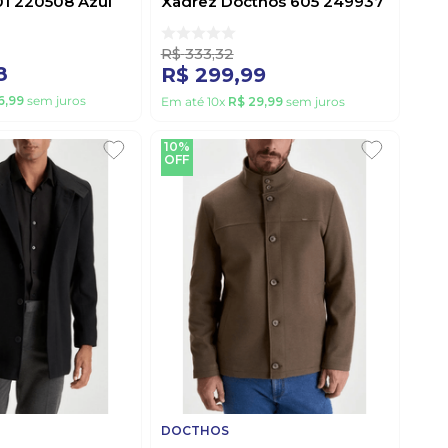
01 220508 Azul
Xadrez Docthos 605 249937
Azul Claro
R$
333
,
32
8
R$
299
,
99
6
,
99
sem juros
Em até
10
x
R$
29
,
99
sem juros
10%
OFF
DOCTHOS