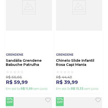
GRENDENE
GRENDENE
Sandália Grendene
Chinelo Slide Infantil
Babuche Patrulha
Rosa Capi Mania
Canina Infantil Menina
Grendene 23454-Bv149
22710-Ca269 Rosa
Rosa
R$
66
,
66
R$
44
,
43
R$
59
,
99
R$
39
,
99
Em até
5
x
R$
11
,
99
sem juros
Em até
3
x
R$
13
,
33
sem juros
10%
10%
OFF
OFF