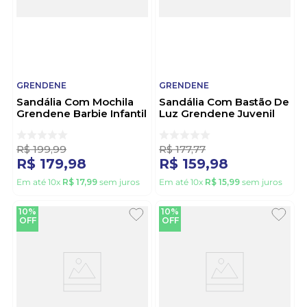
GRENDENE
GRENDENE
Sandália Com Mochila
Sandália Com Bastão De
Grendene Barbie Infantil
Luz Grendene Juvenil
Menina 23340-Cc157
Menina Guerreiras Do K-
Rosa
Pop 23342-Cd826 Azul
R$
199
,
99
R$
177
,
77
R$
179
,
98
R$
159
,
98
Em até
10
x
R$
17
,
99
sem juros
Em até
10
x
R$
15
,
99
sem juros
10%
10%
OFF
OFF