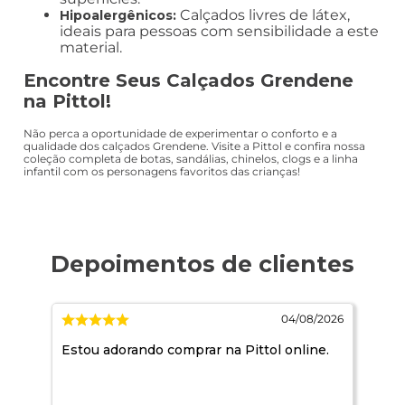
Calçados livres de látex,
Hipoalergênicos:
ideais para pessoas com sensibilidade a este
material.
Encontre Seus Calçados Grendene
na Pittol!
Não perca a oportunidade de experimentar o conforto e a
qualidade dos calçados Grendene. Visite a Pittol e confira nossa
coleção completa de botas, sandálias, chinelos, clogs e a linha
infantil com os personagens favoritos das crianças!
2026
04/08/2026
Estou adorando comprar na Pittol online.
Qdo
não
dúv
tra