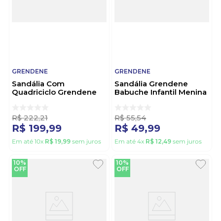
GRENDENE
GRENDENE
Sandália Com
Sandália Grendene
Quadriciclo Grendene
Babuche Infantil Menina
Homem-Aranha Juvenil
Cereja 23488-Cb685
Menino 23335-Bw794
Rosa
Preto
R$
222
,
21
R$
55
,
54
R$
199
,
99
R$
49
,
99
Em até
10
x
R$
19
,
99
sem juros
Em até
4
x
R$
12
,
49
sem juros
10%
10%
OFF
OFF