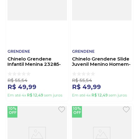
GRENDENE
GRENDENE
Chinelo Grendene
Chinelo Grendene Slide
Infantil Menina 23285-
Juvenil Menino Homem-
Bs984 Rosa
Aranha 23380-Bs993
Preto
R$
55
,
54
R$
55
,
54
R$
49
,
99
R$
49
,
99
Em até
4
x
R$
12
,
49
sem juros
Em até
4
x
R$
12
,
49
sem juros
10%
10%
OFF
OFF