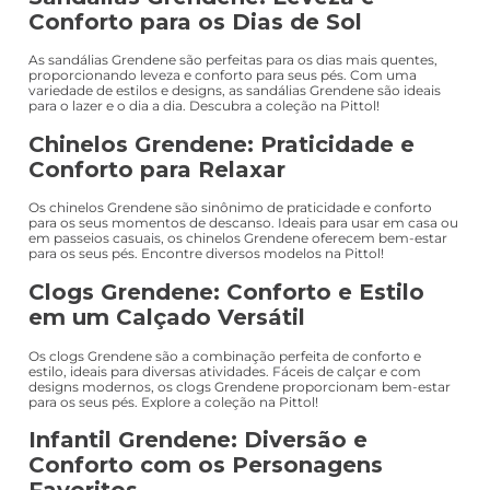
Conforto para os Dias de Sol
As sandálias Grendene são perfeitas para os dias mais quentes,
proporcionando leveza e conforto para seus pés. Com uma
variedade de estilos e designs, as sandálias Grendene são ideais
para o lazer e o dia a dia. Descubra a coleção na Pittol!
Chinelos Grendene: Praticidade e
Conforto para Relaxar
Os chinelos Grendene são sinônimo de praticidade e conforto
para os seus momentos de descanso. Ideais para usar em casa ou
em passeios casuais, os chinelos Grendene oferecem bem-estar
para os seus pés. Encontre diversos modelos na Pittol!
Clogs Grendene: Conforto e Estilo
em um Calçado Versátil
Os clogs Grendene são a combinação perfeita de conforto e
estilo, ideais para diversas atividades. Fáceis de calçar e com
designs modernos, os clogs Grendene proporcionam bem-estar
para os seus pés. Explore a coleção na Pittol!
Infantil Grendene: Diversão e
Conforto com os Personagens