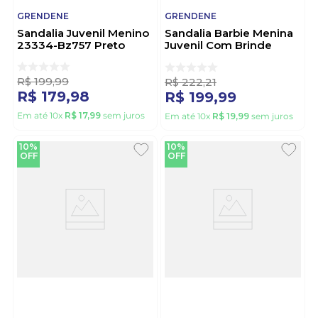
GRENDENE
GRENDENE
Sandalia Juvenil Menino
Sandalia Barbie Menina
23334-Bz757 Preto
Juvenil Com Brinde
Rosa
R$
199
,
99
R$
222
,
21
R$
179
,
98
R$
199
,
99
Em até
10
x
R$
17
,
99
sem juros
Em até
10
x
R$
19
,
99
sem juros
10%
10%
OFF
OFF