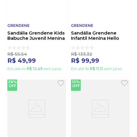
GRENDENE
GRENDENE
Sandália Grendene Kids
Sandália Grendene
Babuche Juvenil Menina
Infantil Menina Hello
Disney Magic Stitch
Kitty Com Bolsa 23349-
23197-Bk781 Rosa
Bo811 Preto
R$
55
,
54
R$
133
,
32
R$
49
,
99
R$
99
,
99
Em até
4
x
R$
12
,
49
sem juros
Em até
9
x
R$
11
,
11
sem juros
28%
10%
OFF
OFF