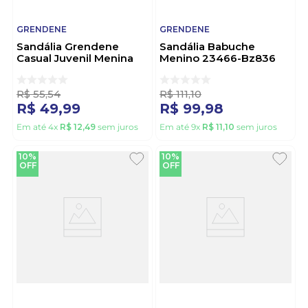
GRENDENE
GRENDENE
Sandália Grendene
Sandália Babuche
Casual Juvenil Menina
Menino 23466-Bz836
Barbie Duo 22459
Azul
Transparente
R$
55
,
54
R$
111
,
10
R$
49
,
99
R$
99
,
98
Em até
4
x
R$
12
,
49
sem juros
Em até
9
x
R$
11
,
10
sem juros
10%
10%
OFF
OFF