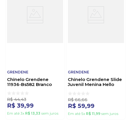
GRENDENE
GRENDENE
Chinelo Grendene
Chinelo Grendene Slide
11936-Bs582 Branco
Juvenil Menina Hello
Kitty 23374-Bq947 Rosa
R$
44
,
43
R$
66
,
66
R$
39
,
99
R$
59
,
99
Em até
3
x
R$
13
,
33
sem juros
Em até
5
x
R$
11
,
99
sem juros