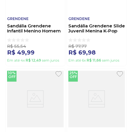
GRENDENE
GRENDENE
Sandália Grendene
Sandália Grendene Slide
Infantil Menino Homem
Juvenil Menina K-Pop
Aranha 23311-0900
Huntrix 23480-By108
Sortido
Azul
R$
55
,
54
R$
77
,
77
R$
49
,
99
R$
69
,
98
Em até
4
x
R$
12
,
49
sem juros
Em até
6
x
R$
11
,
66
sem juros
10%
25%
OFF
OFF