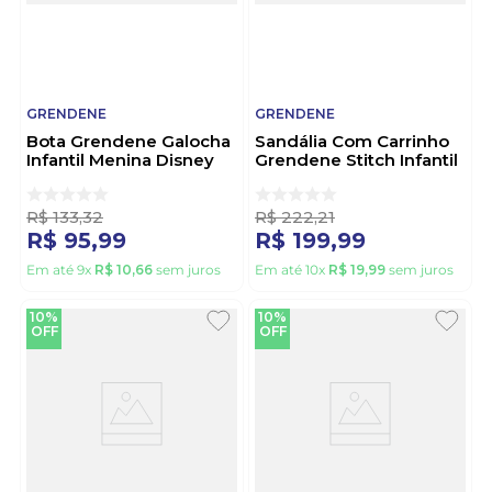
GRENDENE
GRENDENE
Bota Grendene Galocha
Sandália Com Carrinho
Infantil Menina Disney
Grendene Stitch Infantil
Stitch 23325-Bn930
Menina 23345-Bw682
Rosa
Azul
R$
133
,
32
R$
222
,
21
R$
95
,
99
R$
199
,
99
Em até
9
x
R$
10
,
66
sem juros
Em até
10
x
R$
19
,
99
sem juros
10%
10%
OFF
OFF