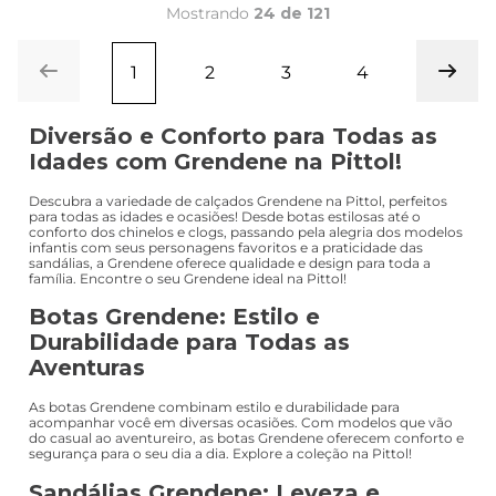
Mostrando
24 de 121
1
2
3
4
Diversão e Conforto para Todas as
Idades com Grendene na Pittol!
Descubra a variedade de calçados Grendene na Pittol, perfeitos
para todas as idades e ocasiões! Desde botas estilosas até o
conforto dos chinelos e clogs, passando pela alegria dos modelos
infantis com seus personagens favoritos e a praticidade das
sandálias, a Grendene oferece qualidade e design para toda a
família. Encontre o seu Grendene ideal na Pittol!
Botas Grendene: Estilo e
Durabilidade para Todas as
Aventuras
As botas Grendene combinam estilo e durabilidade para
acompanhar você em diversas ocasiões. Com modelos que vão
do casual ao aventureiro, as botas Grendene oferecem conforto e
segurança para o seu dia a dia. Explore a coleção na Pittol!
Sandálias Grendene: Leveza e