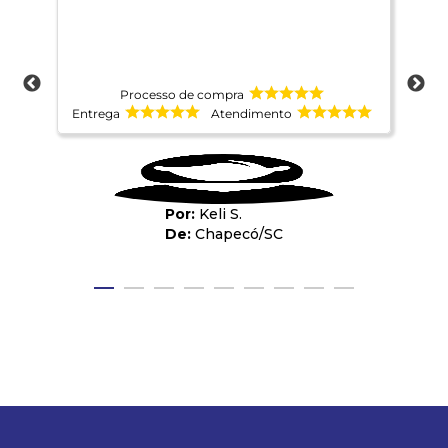
Já 
mui
Asi
for
Par
sou
Processo de compra
opo
Entrega
Atendimento
Ent
Keli S.
Chapecó
/
SC