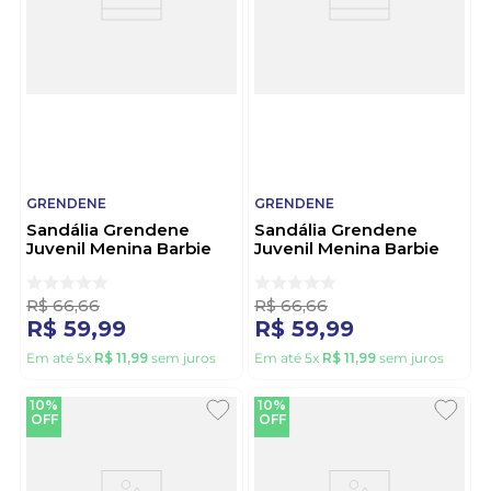
GRENDENE
GRENDENE
Sandália Grendene
Sandália Grendene
Juvenil Menina Barbie
Juvenil Menina Barbie
22459 Rosa
22459-Bj311 Preto
R$
66
,
66
R$
66
,
66
R$
59
,
99
R$
59
,
99
Em até
5
x
R$
11
,
99
sem juros
Em até
5
x
R$
11
,
99
sem juros
10%
10%
OFF
OFF