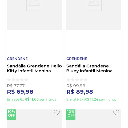
GRENDENE
GRENDENE
Sandália Grendene Hello
Sandália Grendene
Kitty Infantil Menina
Bluey Infantil Menina
23479-Bz482 Bege
23419-Bz432 Rosa
R$
77
,
77
R$
99
,
99
R$
69
,
98
R$
89
,
98
Em até
6
x
R$
11
,
66
sem juros
Em até
8
x
R$
11
,
24
sem juros
10%
10%
OFF
OFF