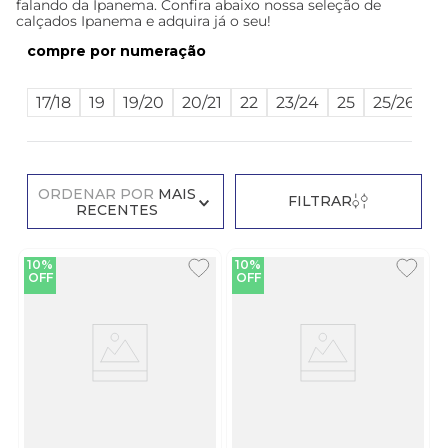
falando da Ipanema. Confira abaixo nossa seleção de
calçados Ipanema e adquira já o seu!
numeração
17/18
19
19/20
20/21
22
23/24
25
25/26
2
ORDENAR POR
MAIS
FILTRAR
RECENTES
10%
10%
OFF
OFF