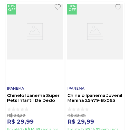
10%
10%
OFF
OFF
IPANEMA
IPANEMA
Chinelo Ipanema Super
Chinelo Ipanema Juvenil
Pets Infantil De Dedo
Menina 25479-Bx095
27361-Bm234 Preto
Azul
R$
33
,
32
R$
33
,
32
R$
29
,
99
R$
29
,
99
Em até
2
x
R$
14
,
99
sem juros
Em até
2
x
R$
14
,
99
sem juros