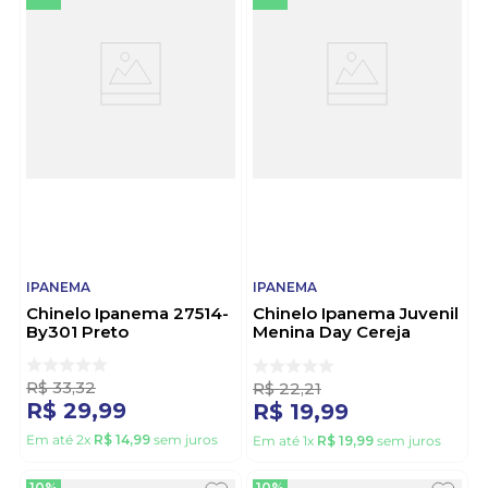
IPANEMA
IPANEMA
Chinelo Ipanema 27514-
Chinelo Ipanema Juvenil
By301 Preto
Menina Day Cereja
27383-Bq428 Bege
R$
33
,
32
R$
22
,
21
R$
29
,
99
R$
19
,
99
Em até
2
x
R$
14
,
99
sem juros
Em até
1
x
R$
19
,
99
sem juros
10%
10%