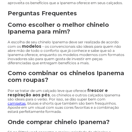
aproveita os benefícios que a Ipanema oferece em seus calçados.
Perguntas Frequentes
Como escolher o melhor chinelo
Ipanema para mim?
A escolha de seu chinelo Ipanema deve ser realizada de acordo
modelos
com os
– os convencionais são ideais para quem não
abre mão de todo o conforto que já conhece e sabe que só a
Ipanema oferece, enquanto os modelos modernos com formatos
inovadores são para quem gosta de investir em peças
diferenciadas que entregam benefícios a mais.
Como combinar os chinelos Ipanema
com roupas?
frescor e
Por se tratar de um calçado leve que oferece
respiração aos pés
, os chinelos e outros calçados Ipanema
são ideais para o verão. Por isso, se dão super bem com
camisetas
, blusas e shorts que também são bem fresquinhos.
Aposte em um visual com suas cores favoritas e a combinação
estará perfeitamente formada.
Onde comprar chinelo Ipanema?