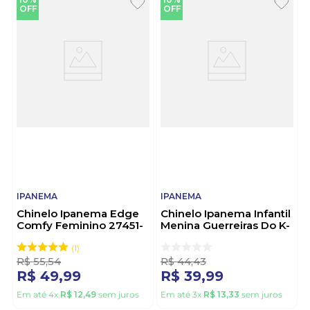
OFF
OFF
IPANEMA
IPANEMA
Chinelo Ipanema Edge
Chinelo Ipanema Infantil
Comfy Feminino 27451-
Menina Guerreiras Do K-
Bt521 Bege
Pop 27514-Ca067 Rosa
1
R$
55
,
54
R$
44
,
43
R$
49
,
99
R$
39
,
99
Em até
4
x
R$
12
,
49
sem juros
Em até
3
x
R$
13
,
33
sem juros