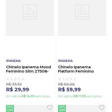
IPANEMA
IPANEMA
Chinelo Ipanema Mood
Chinelo Ipanema
Feminino Slim 27508-
Flatform Feminino
Bw104 Rosa
Pluma Up 27516-By2
Verde
R$
33
,
32
R$
66
,
66
R$
29
,
99
R$
59
,
99
Em até
2
x
R$
14
,
99
sem juros
Em até
5
x
R$
11
,
99
sem juros
10%
10%
OFF
OFF