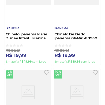
IPANEMA
IPANEMA
Chinelo Ipanema Marie
Chinelo De Dedo
Disney Infantil Menina
Ipanema 06466-Bd960
27319-Br208 Bege
Rosa
R$
22
,
21
R$
22
,
21
R$
19
,
99
R$
19
,
99
Em até
1
x
R$
19
,
99
sem juros
Em até
1
x
R$
19
,
99
sem juros
10%
10%
OFF
OFF