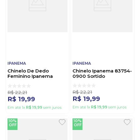
IPANEMA
IPANEMA
Chinelo De Dedo
Chinelo Ipanema 83754-
Feminino Ipanema
0900 Sortido
27220-Bt363 Bege
R$
22
,
21
R$
22
,
21
R$
19
,
99
R$
19
,
99
Em até
1
x
R$
19
,
99
sem juros
Em até
1
x
R$
19
,
99
sem juros
10%
10%
OFF
OFF