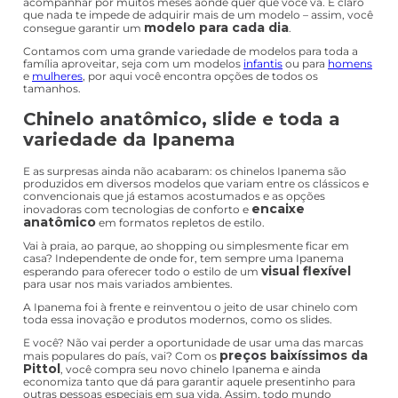
acompanhar por muitos meses aonde quer que você vá. É claro
que nada te impede de adquirir mais de um modelo – assim, você
modelo para cada dia
consegue garantir um
.
Contamos com uma grande variedade de modelos para toda a
família aproveitar, seja com um modelos
infantis
ou para
homens
e
mulheres
, por aqui você encontra opções de todos os
tamanhos.
Chinelo anatômico, slide e toda a
variedade da Ipanema
E as surpresas ainda não acabaram: os chinelos Ipanema são
produzidos em diversos modelos que variam entre os clássicos e
convencionais que já estamos acostumados e as opções
encaixe
inovadoras com tecnologias de conforto e
anatômico
em formatos repletos de estilo.
Vai à praia, ao parque, ao shopping ou simplesmente ficar em
casa? Independente de onde for, tem sempre uma Ipanema
visual flexível
esperando para oferecer todo o estilo de um
para usar nos mais variados ambientes.
A Ipanema foi à frente e reinventou o jeito de usar chinelo com
toda essa inovação e produtos modernos, como os slides.
E você? Não vai perder a oportunidade de usar uma das marcas
preços baixíssimos da
mais populares do país, vai? Com os
Pittol
, você compra seu novo chinelo Ipanema e ainda
economiza tanto que dá para garantir aquele presentinho para
outras pessoas especiais em sua vida. Assim, todo mundo