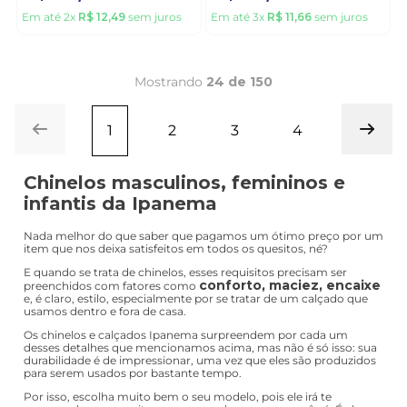
Em até
2
x
R$
12
,
49
sem juros
Em até
3
x
R$
11
,
66
sem juros
Mostrando
24 de 150
1
2
3
4
Chinelos masculinos, femininos e
infantis da Ipanema
Nada melhor do que saber que pagamos um ótimo preço por um
item que nos deixa satisfeitos em todos os quesitos, né?
E quando se trata de chinelos, esses requisitos precisam ser
conforto, maciez, encaixe
preenchidos com fatores como
e, é claro, estilo, especialmente por se tratar de um calçado que
usamos dentro e fora de casa.
Os chinelos e calçados Ipanema surpreendem por cada um
desses detalhes que mencionamos acima, mas não é só isso: sua
durabilidade é de impressionar, uma vez que eles são produzidos
para serem usados por bastante tempo.
Por isso, escolha muito bem o seu modelo, pois ele irá te