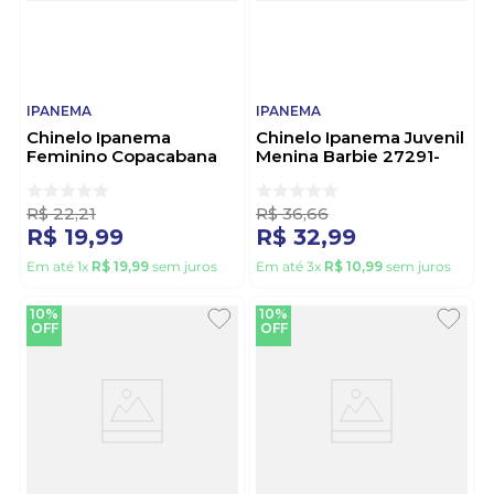
IPANEMA
IPANEMA
Chinelo Ipanema
Chinelo Ipanema Juvenil
Feminino Copacabana
Menina Barbie 27291-
83597-Ax040 Azul
Bz116 Azul
R$
22
,
21
R$
36
,
66
R$
19
,
99
R$
32
,
99
Em até
1
x
R$
19
,
99
sem juros
Em até
3
x
R$
10
,
99
sem juros
10%
10%
OFF
OFF