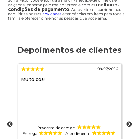
Só na Pittol você encontra a maior variedade de chinelos e
melhores
calçados Ipanema pelo melhor preço e com as
condições de pagamento
. Aproveite seu carrinho para
adquirir as nossas
novidades
e tendências em itens para toda a
família e oferecer o melhor às pessoas que você ama.
/2026
09/07/2026
o
Muito boa!
Mar
Processo de compra
Entrega
Atendimento
Ent