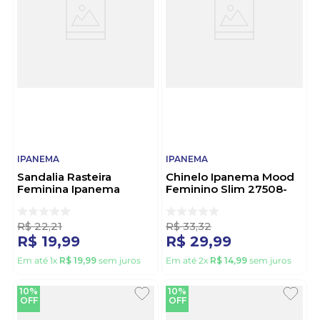
IPANEMA
IPANEMA
Sandalia Rasteira
Chinelo Ipanema Mood
Feminina Ipanema
Feminino Slim 27508-
27423-0900 Sortido
Bw103 Preto
R$
22
,
21
R$
33
,
32
R$
19
,
99
R$
29
,
99
Em até
1
x
R$
19
,
99
sem juros
Em até
2
x
R$
14
,
99
sem juros
10%
10%
OFF
OFF