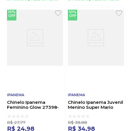
10%
10%
OFF
OFF
IPANEMA
IPANEMA
Chinelo Ipanema
Chinelo Ipanema Juvenil
Feminino Glow 27398-
Menino Super Mario
Br7470 Verde Escuro
27161-Bp842 Azul
R$
27
,
77
R$
38
,
88
R$
24
,
98
R$
34
,
98