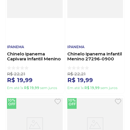
IPANEMA
IPANEMA
Chinelo Ipanema
Chinelo Ipanema Infantil
Capivara Infantil Menino
Menino 27296-0900
27114-Bt543 Cinza
Sortido
R$
22
,
21
R$
22
,
21
R$
19
,
99
R$
19
,
99
Em até
1
x
R$
19
,
99
sem juros
Em até
1
x
R$
19
,
99
sem juros
10%
10%
OFF
OFF