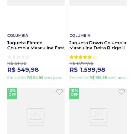
COLUMBIA
COLUMBIA
Jaqueta Fleece
Jaqueta Down Columbia
Columbia Masculina Fast
Masculina Delta Ridge Ii
Trek Ii - 1420421 Preto
2086241 Marinho
1
R$
611
,
10
R$
1
.
777
,
76
R$
549
,
98
R$
1
.
599
,
98
Em até
10
x
R$
54
,
99
sem juros
Em até
10
x
R$
159
,
99
sem juros
10%
10%
OFF
OFF