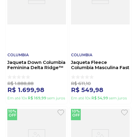
COLUMBIA
COLUMBIA
Jaqueta Down Columbia
Jaqueta Fleece
Feminina Delta Ridge™
Columbia Masculina Fast
Ii 2088271 Pink
Trek Ii - 1420421
Vermelho
R$
1
.
888
,
88
R$
611
,
10
R$
1
.
699
,
98
R$
549
,
98
Em até
10
x
R$
169
,
99
sem juros
Em até
10
x
R$
54
,
99
sem juros
10%
10%
OFF
OFF