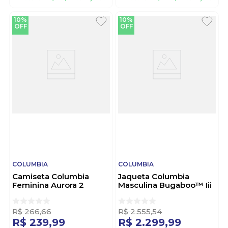
10%
10%
OFF
OFF
COLUMBIA
COLUMBIA
Camiseta Columbia
Jaqueta Columbia
Feminina Aurora 2
Masculina Bugaboo™ Iii
Manga Curta 321071
Fleece Interchange
Branco
2096901 Marinho
R$
266
,
66
R$
2
.
555
,
54
R$
239
,
99
R$
2
.
299
,
99