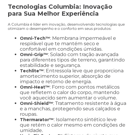
Tecnologias Columbia: Inovação
para Sua Melhor Experiência
A Columbia é líder em inovação, desenvolvendo tecnologias que
otimizam o desempenho e o conforto em seus produtos:
: Membrana impermeável e
Omni-Tech™
respirável que te mantém seco e
confortável em condições úmidas.
: Solado com tração avançada
Omni-Grip™
para diferentes tipos de terreno, garantindo
estabilidade e segurança.
: Entressola leve que proporciona
Techlite™
amortecimento superior, absorção de
impacto e retorno de energia.
: Forro com pontos metálicos
Omni-Heat™
que refletem o calor do corpo, mantendo
você aquecido sem aumentar o volume.
: Tratamento resistente à água
Omni-Shield™
e a manchas, protegendo seus calçados e
roupas.
: Isolamento sintético leve
Thermarator™
que retém o calor mesmo em condições de
umidade.