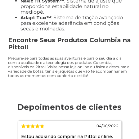
: Sistema de ajuste que
Navic Fit System™
proporciona estabilidade natural no
mediopé.
: Sistema de tração avançado
Adapt Trax™
para excelente aderência em condições
secas e molhadas.
Encontre Seus Produtos Columbia na
Pittol!
Prepare-se para todas as suas aventuras e para o seu dia a dia
com a qualidade e a tecnologia dos produtos Columbia,
disponíveis na Pittol. Visite nossa loja online ou física e descubra a
variedade de botas, tênis e jaquetas que vão te acompanhar em
todos os momentos com conforto e estilo!
/2026
04/08/2026
Estou adorando comprar na Pittol online.
Óti