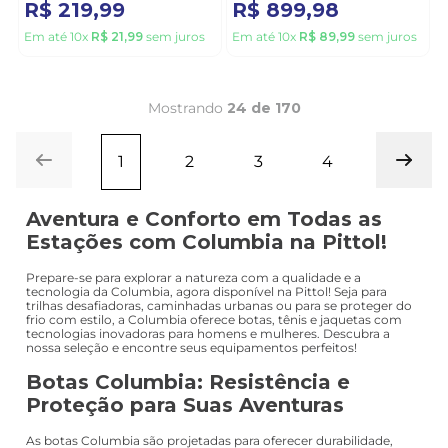
R$
219
,
99
R$
899
,
98
Em até
10
x
R$
21
,
99
sem juros
Em até
10
x
R$
89
,
99
sem juros
Mostrando
24 de 170
1
2
3
4
Aventura e Conforto em Todas as
Estações com Columbia na Pittol!
Prepare-se para explorar a natureza com a qualidade e a
tecnologia da Columbia, agora disponível na Pittol! Seja para
trilhas desafiadoras, caminhadas urbanas ou para se proteger do
frio com estilo, a Columbia oferece botas, tênis e jaquetas com
tecnologias inovadoras para homens e mulheres. Descubra a
nossa seleção e encontre seus equipamentos perfeitos!
Botas Columbia: Resistência e
Proteção para Suas Aventuras
As botas Columbia são projetadas para oferecer durabilidade,