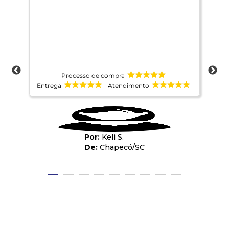
ráp
Processo de compra
Entrega
Atendimento
Ent
Keli S.
Chapecó
/
SC