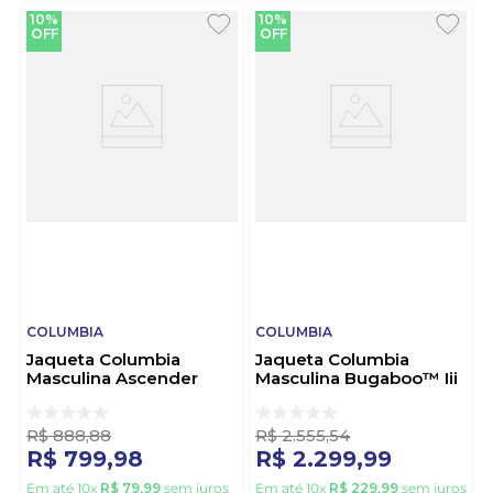
10%
10%
OFF
OFF
COLUMBIA
COLUMBIA
Jaqueta Columbia
Jaqueta Columbia
Masculina Ascender
Masculina Bugaboo™ Iii
Softshell 1556531 Cinza
Fleece Interchange
2096901 Preto
R$
888
,
88
R$
2
.
555
,
54
R$
799
,
98
R$
2
.
299
,
99
Em até
10
x
R$
79
,
99
sem juros
Em até
10
x
R$
229
,
99
sem juros