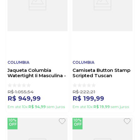
COLUMBIA
COLUMBIA
Jaqueta Columbia
Camiseta Button Stamp
Watertight Ii Masculina -
Scripted Tuscan
1533891 Preto
Columbia 321092
Branco
R$
1
.
055
,
54
R$
222
,
21
R$
949
,
99
R$
199
,
99
Em até
10
x
R$
94
,
99
sem juros
Em até
10
x
R$
19
,
99
sem juros
10%
10%
OFF
OFF