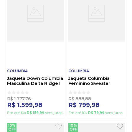
COLUMBIA
COLUMBIA
Jaqueta Down Columbia
Jaqueta Columbia
Masculina Delta Ridge Ii
Feminino Sweater
2086241 Verde
Weather 2085721 Preto
R$
1
.
777
,
76
R$
888
,
88
R$
1
.
599
,
98
R$
799
,
98
Em até
10
x
R$
159
,
99
sem juros
Em até
10
x
R$
79
,
99
sem juros
10%
10%
OFF
OFF