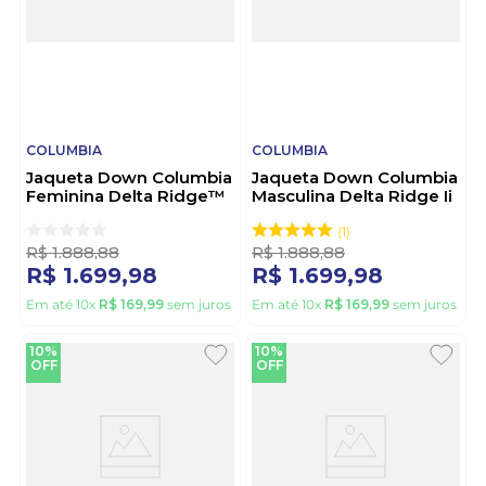
COLUMBIA
COLUMBIA
Jaqueta Down Columbia
Jaqueta Down Columbia
Feminina Delta Ridge™
Masculina Delta Ridge Ii
Ii 2088271 Preto
2086241 Preto
1
R$
1
.
888
,
88
R$
1
.
888
,
88
R$
1
.
699
,
98
R$
1
.
699
,
98
Em até
10
x
R$
169
,
99
sem juros
Em até
10
x
R$
169
,
99
sem juros
10%
10%
OFF
OFF