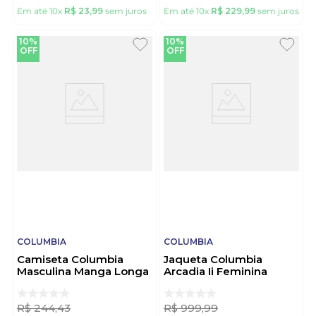
Em até
10
x
R$
23
,
99
sem juros
Em até
10
x
R$
229
,
99
sem juros
10%
10%
OFF
OFF
COLUMBIA
COLUMBIA
Camiseta Columbia
Jaqueta Columbia
Masculina Manga Longa
Arcadia Ii Feminina
Neblina 320423 Branco
1534111 Marinho
R$
244
,
43
R$
999
,
99