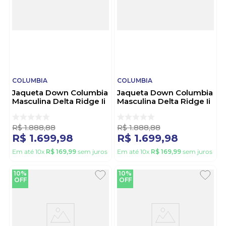
COLUMBIA
COLUMBIA
Jaqueta Down Columbia
Jaqueta Down Columbia
Masculina Delta Ridge Ii
Masculina Delta Ridge Ii
2086241 Azul
2086241 Off-White
R$
1
.
888
,
88
R$
1
.
888
,
88
R$
1
.
699
,
98
R$
1
.
699
,
98
Em até
10
x
R$
169
,
99
sem juros
Em até
10
x
R$
169
,
99
sem juros
10%
10%
OFF
OFF