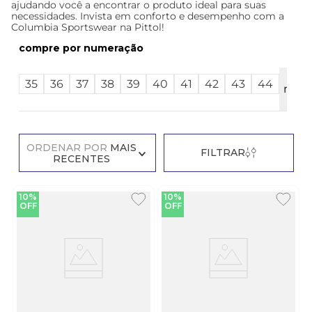
ajudando você a encontrar o produto ideal para suas
necessidades. Invista em conforto e desempenho com a
Columbia Sportswear na Pittol!
numeração
Ver
35
36
37
38
39
40
41
42
43
44
mais
12
ORDENAR POR
MAIS
FILTRAR
RECENTES
10%
10%
OFF
OFF