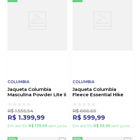
COLUMBIA
COLUMBIA
Jaqueta Columbia
Jaqueta Columbia
Masculina Powder Lite Ii
Fleece Essential Hike
2086961 Marinho
Masculino 2136841 Preto
R$
1
.
555
,
54
R$
666
,
65
R$
1
.
399
,
99
R$
599
,
99
Em até
10
x
R$
139
,
99
sem juros
Em até
10
x
R$
59
,
99
sem juros
10%
10%