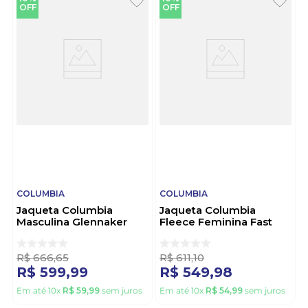
OFF
OFF
COLUMBIA
COLUMBIA
Jaqueta Columbia
Jaqueta Columbia
Masculina Glennaker
Fleece Feminina Fast
Lake Ii 2089791 Preto
Trek™ Ii 1465351
Marinho
R$
666
,
65
R$
611
,
10
R$
599
,
99
R$
549
,
98
Em até
10
x
R$
59
,
99
sem juros
Em até
10
x
R$
54
,
99
sem juros