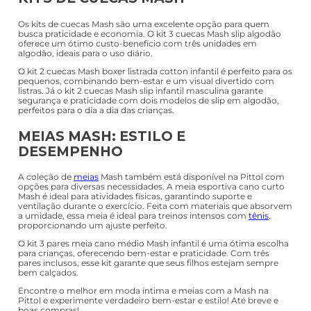
Os kits de cuecas Mash são uma excelente opção para quem
busca praticidade e economia. O kit 3 cuecas Mash slip algodão
oferece um ótimo custo-benefício com três unidades em
algodão, ideais para o uso diário.
O kit 2 cuecas Mash boxer listrada cotton infantil é perfeito para os
pequenos, combinando bem-estar e um visual divertido com
listras. Já o kit 2 cuecas Mash slip infantil masculina garante
segurança e praticidade com dois modelos de slip em algodão,
perfeitos para o dia a dia das crianças.
MEIAS MASH: ESTILO E
DESEMPENHO
A coleção de
meias
Mash também está disponível na Pittol com
opções para diversas necessidades. A meia esportiva cano curto
Mash é ideal para atividades físicas, garantindo suporte e
ventilação durante o exercício. Feita com materiais que absorvem
a umidade, essa meia é ideal para treinos intensos com
tênis
,
proporcionando um ajuste perfeito.
O kit 3 pares meia cano médio Mash infantil é uma ótima escolha
para crianças, oferecendo bem-estar e praticidade. Com três
pares inclusos, esse kit garante que seus filhos estejam sempre
bem calçados.
Encontre o melhor em moda íntima e meias com a Mash na
Pittol e experimente verdadeiro bem-estar e estilo! Até breve e
boas compras!