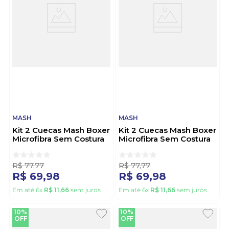
MASH
MASH
Kit 2 Cuecas Mash Boxer
Kit 2 Cuecas Mash Boxer
Microfibra Sem Costura
Microfibra Sem Costura
711.01 Azul
711.01 Preto
R$
77
,
77
R$
77
,
77
R$
69
,
98
R$
69
,
98
Em até
6
x
R$
11
,
66
sem juros
Em até
6
x
R$
11
,
66
sem juros
10%
10%
OFF
OFF