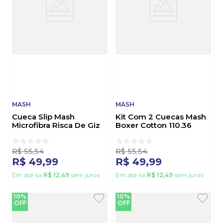
MASH
MASH
Cueca Slip Mash
Kit Com 2 Cuecas Mash
Microfibra Risca De Giz
Boxer Cotton 110.36
045.01 Preto
Preto
R$
55
,
54
R$
55
,
54
R$
49
,
99
R$
49
,
99
Em até
4
x
R$
12
,
49
sem juros
Em até
4
x
R$
12
,
49
sem juros
10%
10%
OFF
OFF