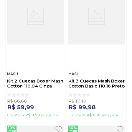
MASH
MASH
Kit 2 Cuecas Boxer Mash
Kit 3 Cuecas Mash Boxer
Cotton 110.04 Cinza
Cotton Basic 110.16 Preto
R$
66
,
66
R$
111
,
10
R$
59
,
99
R$
99
,
98
Em até
5
x
R$
11
,
99
sem juros
Em até
9
x
R$
11
,
10
sem juros
10%
10%
OFF
OFF