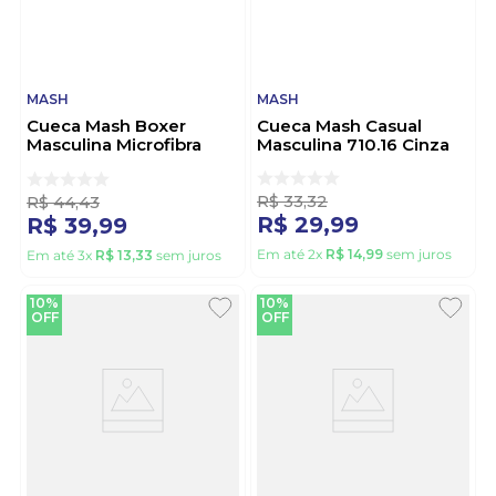
MASH
MASH
Cueca Mash Boxer
Cueca Mash Casual
Masculina Microfibra
Masculina 710.16 Cinza
150.20 Preto
R$
33
,
32
R$
44
,
43
R$
29
,
99
R$
39
,
99
Em até
2
x
R$
14
,
99
sem juros
Em até
3
x
R$
13
,
33
sem juros
10%
10%
OFF
OFF