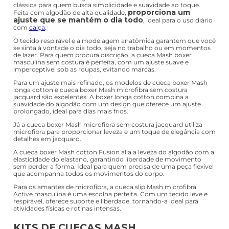
clássica para quem busca simplicidade e suavidade ao toque.
proporciona um
Feita com algodão de alta qualidade,
ajuste que se mantém o dia todo
, ideal para o uso diário
com
calça
.
O tecido respirável e a modelagem anatômica garantem que você
se sinta à vontade o dia todo, seja no trabalho ou em momentos
de lazer. Para quem procura discrição, a cueca Mash boxer
masculina sem costura é perfeita, com um ajuste suave e
imperceptível sob as roupas, evitando marcas.
Para um ajuste mais refinado, os modelos de cueca boxer Mash
longa cotton e cueca boxer Mash microfibra sem costura
jacquard são excelentes. A boxer longa cotton combina a
suavidade do algodão com um design que oferece um ajuste
prolongado, ideal para dias mais frios.
Já a cueca boxer Mash microfibra sem costura jacquard utiliza
microfibra para proporcionar leveza e um toque de elegância com
detalhes em jacquard.
A cueca boxer Mash cotton Fusion alia a leveza do algodão com a
elasticidade do elastano, garantindo liberdade de movimento
sem perder a forma. Ideal para quem precisa de uma peça flexível
que acompanha todos os movimentos do corpo.
Para os amantes de microfibra, a cueca slip Mash microfibra
Active masculina é uma escolha perfeita. Com um tecido leve e
respirável, oferece suporte e liberdade, tornando-a ideal para
atividades físicas e rotinas intensas.
KITS DE CUECAS MASH