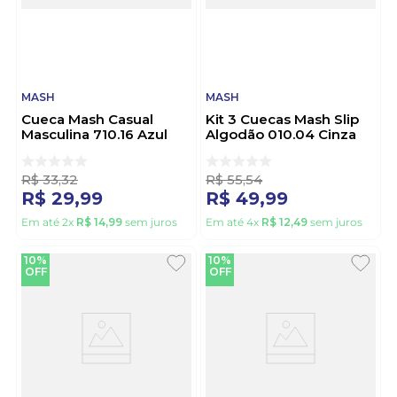
MASH
MASH
Cueca Mash Casual
Kit 3 Cuecas Mash Slip
Masculina 710.16 Azul
Algodão 010.04 Cinza
R$
33
,
32
R$
55
,
54
R$
29
,
99
R$
49
,
99
Em até
2
x
R$
14
,
99
sem juros
Em até
4
x
R$
12
,
49
sem juros
10%
10%
OFF
OFF