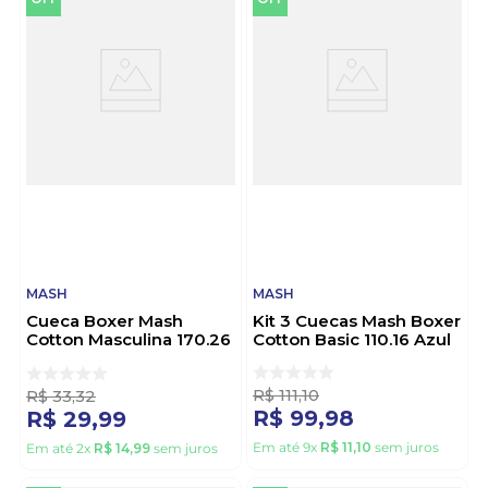
MASH
MASH
Cueca Boxer Mash
Kit 3 Cuecas Mash Boxer
Cotton Masculina 170.26
Cotton Basic 110.16 Azul
Cinza
R$
111
,
10
R$
33
,
32
R$
99
,
98
R$
29
,
99
Em até
9
x
R$
11
,
10
sem juros
Em até
2
x
R$
14
,
99
sem juros