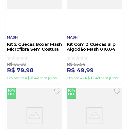
MASH
MASH
Kit 2 Cuecas Boxer Mash
Kit Com 3 Cuecas Slip
Microfibra Sem Costura
Algodão Mash 010.04
711.02 Branco
Sortido
R$
88
,
88
R$
55
,
54
R$
79
,
98
R$
49
,
99
Em até
7
x
R$
11
,
42
sem juros
Em até
4
x
R$
12
,
49
sem juros
10%
10%
OFF
OFF