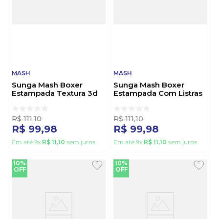
MASH
MASH
Sunga Mash Boxer
Sunga Mash Boxer
Estampada Textura 3d
Estampada Com Listras
300.127 Preto
300.126 Azul
R$
111
,
10
R$
111
,
10
R$
99
,
98
R$
99
,
98
Em até
9
x
R$
11
,
10
sem juros
Em até
9
x
R$
11
,
10
sem juros
10%
10%
OFF
OFF