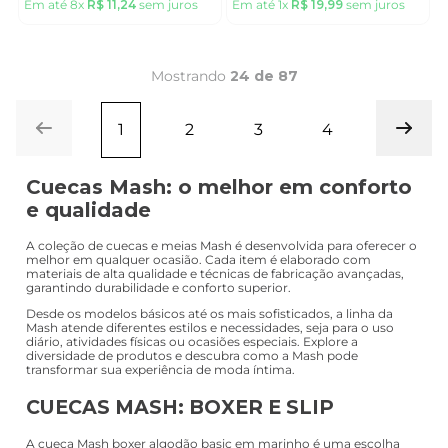
Em até
8
x
R$
11
,
24
sem juros
Em até
1
x
R$
19
,
99
sem juros
Mostrando
24 de 87
1
2
3
4
Cuecas Mash: o melhor em conforto
e qualidade
A coleção de cuecas e meias Mash é desenvolvida para oferecer o
melhor em qualquer ocasião. Cada item é elaborado com
materiais de alta qualidade e técnicas de fabricação avançadas,
garantindo durabilidade e conforto superior.
Desde os modelos básicos até os mais sofisticados, a linha da
Mash atende diferentes estilos e necessidades, seja para o uso
diário, atividades físicas ou ocasiões especiais. Explore a
diversidade de produtos e descubra como a Mash pode
transformar sua experiência de moda íntima.
CUECAS MASH: BOXER E SLIP
A cueca Mash boxer algodão basic em marinho é uma escolha