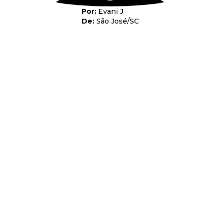
Evani J.
São José
/
SC