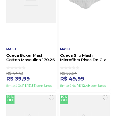
MASH
MASH
Cueca Boxer Mash
Cueca Slip Mash
Cotton Masculina 170.26
Microfibra Risca De Giz
Marinho
045.01 Branco
R$
44
,
43
R$
55
,
54
R$
39
,
99
R$
49
,
99
Em até
3
x
R$
13
,
33
sem juros
Em até
4
x
R$
12
,
49
sem juros
10%
10%
OFF
OFF