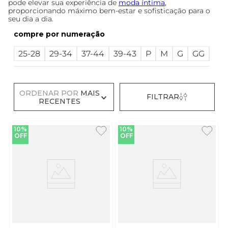
pode elevar sua experiência de
moda íntima
,
proporcionando máximo bem-estar e sofisticação para o
seu dia a dia.
numeração
25-28
29-34
37-44
39-43
P
M
G
GG
EG
ORDENAR POR
MAIS
FILTRAR
RECENTES
10%
10%
OFF
OFF