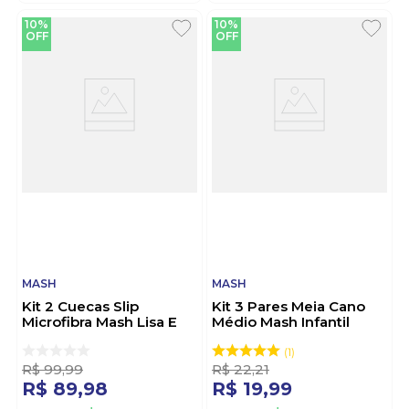
10%
10%
OFF
OFF
MASH
MASH
Kit 2 Cuecas Slip
Kit 3 Pares Meia Cano
Microfibra Mash Lisa E
Médio Mash Infantil
Listrada 151.02 Preto
202.10.Cz05 Sortido
1
R$
99
,
99
R$
22
,
21
R$
89
,
98
R$
19
,
99