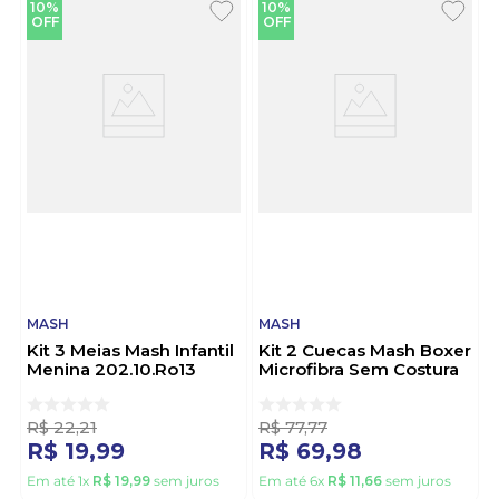
10%
10%
OFF
OFF
MASH
MASH
Kit 3 Meias Mash Infantil
Kit 2 Cuecas Mash Boxer
Menina 202.10.Ro13
Microfibra Sem Costura
Sortido
711.01 Multicolorido
R$
22
,
21
R$
77
,
77
R$
19
,
99
R$
69
,
98
Em até
1
x
R$
19
,
99
sem juros
Em até
6
x
R$
11
,
66
sem juros