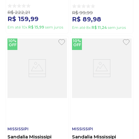
Quadrado Mf311-06
Preto
R$
222
,
21
R$
99
,
99
R$
159
,
99
R$
89
,
98
Em até
10
x
R$
15
,
99
sem juros
Em até
8
x
R$
11
,
24
sem juros
10%
10%
OFF
OFF
MISSISSIPI
MISSISSIPI
Sandalia Mississipi
Sandalia Mississipi