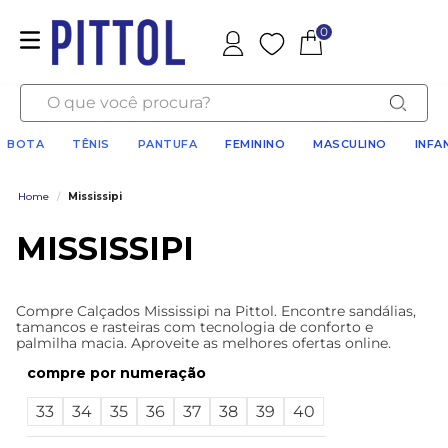
0
Favoritos
O que você procura?
BOTA
TÊNIS
PANTUFA
FEMININO
MASCULINO
INFA
Home
/
Mississipi
MISSISSIPI
Compre Calçados Mississipi na Pittol. Encontre sandálias,
tamancos e rasteiras com tecnologia de conforto e
palmilha macia. Aproveite as melhores ofertas online.
numeração
33
34
35
36
37
38
39
40