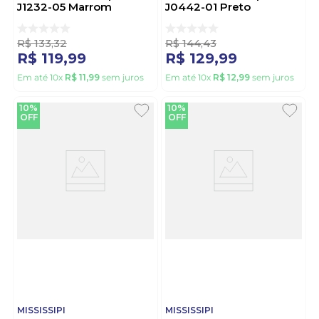
J1232-05 Marrom
J0442-01 Preto
R$
133
,
32
R$
144
,
43
R$
119
,
99
R$
129
,
99
Em até
10
x
R$
11
,
99
sem juros
Em até
10
x
R$
12
,
99
sem juros
10%
10%
OFF
OFF
MISSISSIPI
MISSISSIPI