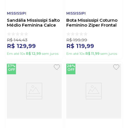
MISSISSIPI
MISSISSIPI
Sandália Mississipi Salto
Bota Mississipi Coturno
Médio Feminina Calce
Feminino Zíper Frontal
Fácil Mf752-02 Nude
Mc471-02 Marrom
R$
144
,
43
R$
199
,
99
R$
129
,
99
R$
119
,
99
Em até
10
x
R$
12
,
99
sem juros
Em até
10
x
R$
11
,
99
sem juros
37%
28%
OFF
OFF