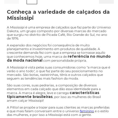
Conheça a variedade de calçados da
Mississipi
A Mississipi é uma empresa de calçados que faz parte do Universo
Dakota, um grupo composto por diversas marcas do mercado
que surgiu no distrito de Picada Café, Rio Grande do Sul, no ano
de 1976.
A expansão dos negócios foi consequência de muito
planejamento e investimento em produtos de qualidade. A
crescente demanda fez com que a empresa se tornasse aquilo
referência no mundo
que conhecemos hoje, uma marca de
da moda nacional
com personalidade própria.
A Mississipi é vista pelas suas consumidoras como "a marca que é
verão o ano todo", o que faz parte do seu posicionamento no
mercado. São botas, rasteirinhas, tênis e outros calçados que
seguem as tendências mais fashion da moda.
São suas cores, suas pedrarias, a composição de diversos
elementos em cada calçado que dão essa identidade para a
características
marca. A marca é alegre, leve e carrega
tipicamente brasileiras
, por isso as mulheres do Brasil
amam calçar Mississipi!
A Pittol se propõe a trazer para suas clientes as marcas preferidas
e que mais falam conversam entre o universo
feminino
e o estilo
das mulheres, e por isso a Mississipi está com a gente.