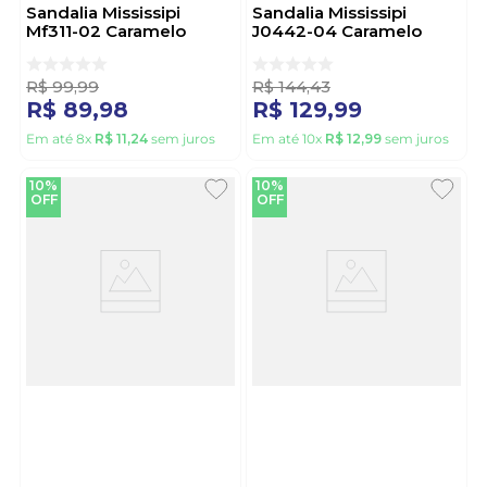
Sandalia Mississipi
Sandalia Mississipi
Mf311-02 Caramelo
J0442-04 Caramelo
R$
99
,
99
R$
144
,
43
R$
89
,
98
R$
129
,
99
Em até
8
x
R$
11
,
24
sem juros
Em até
10
x
R$
12
,
99
sem juros
10%
10%
OFF
OFF