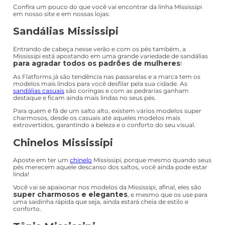
Confira um pouco do que você vai encontrar da linha Mississipi
em nosso site e em nossas lojas:
Sandálias Mississipi
Entrando de cabeça nesse verão e com os pés também, a
Mississipi está apostando em uma grande variedade de sandálias
para agradar todos os padrões de mulheres
!
As Flatforms já são tendência nas passarelas e a marca tem os
modelos mais lindos para você desfilar pela sua cidade. As
sandálias casuais
são coringas e com as pedrarias ganham
destaque e ficam ainda mais lindas no seus pés.
Para quem é fã de um salto alto, existem vários modelos super
charmosos, desde os casuais até aqueles modelos mais
extrovertidos, garantindo a beleza e o conforto do seu visual.
Chinelos Mississipi
Aposte em ter um
chinelo
Mississipi, porque mesmo quando seus
pés merecem aquele descanso dos saltos, você ainda pode estar
linda!
Você vai se apaixonar nos modelos da Mississipi, afinal, eles são
super charmosos e elegantes
, e mesmo que os use para
uma saidinha rápida que seja, ainda estará cheia de estilo e
conforto.