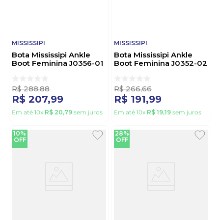
MISSISSIPI
MISSISSIPI
Bota Mississipi Ankle
Bota Mississipi Ankle
Boot Feminina J0356-01
Boot Feminina J0352-02
Preto
Marrom
R$
288
,
88
R$
266
,
66
R$
207
,
99
R$
191
,
99
Em até
10
x
R$
20
,
79
sem juros
Em até
10
x
R$
19
,
19
sem juros
10%
28%
OFF
OFF