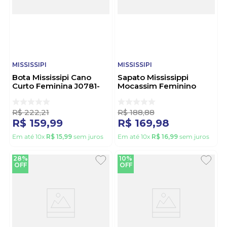
MISSISSIPI
MISSISSIPI
Bota Mississipi Cano
Sapato Mississippi
Curto Feminina J0781-
Mocassim Feminino
02 Marrom
Fivela J1082-09 Preto
R$
222
,
21
R$
188
,
88
R$
159
,
99
R$
169
,
98
Em até
10
x
R$
15
,
99
sem juros
Em até
10
x
R$
16
,
99
sem juros
28%
10%
OFF
OFF