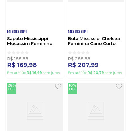
MISSISSIPI
MISSISSIPI
Sapato Mississippi
Bota Mississipi Chelsea
Mocassim Feminino
Feminina Cano Curto
Fivela J1082-02 Marrom
J1071-01 Preto
R$
188
,
88
R$
288
,
88
R$
169
,
98
R$
207
,
99
Em até
10
x
R$
16
,
99
sem juros
Em até
10
x
R$
20
,
79
sem juros
28%
10%
OFF
OFF