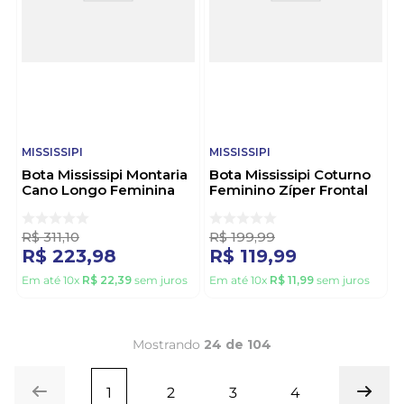
MISSISSIPI
MISSISSIPI
Bota Mississipi Montaria
Bota Mississipi Coturno
Cano Longo Feminina
Feminino Zíper Frontal
J0334-01 Preto
Mc471-0 Preto
R$
311
,
10
R$
199
,
99
R$
223
,
98
R$
119
,
99
Em até
10
x
R$
22
,
39
sem juros
Em até
10
x
R$
11
,
99
sem juros
Mostrando
24 de 104
1
2
3
4