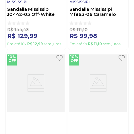
MISSISSIPI
MISSISSIPI
Sandalia Mississipi
Sandalia Mississipi
J0442-03 Off-White
Mf863-06 Caramelo
R$
144
,
43
R$
111
,
10
R$
129
,
99
R$
99
,
98
Em até
10
x
R$
12
,
99
sem juros
Em até
9
x
R$
11
,
10
sem juros
10%
10%
OFF
OFF