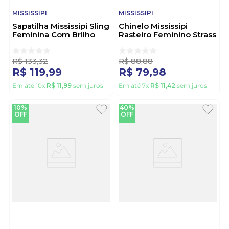
MISSISSIPI
MISSISSIPI
Sapatilha Mississipi Sling
Chinelo Mississipi
Feminina Com Brilho
Rasteiro Feminino Strass
Mb553-0 Preto
J0951-03 Off-White
R$
133
,
32
R$
88
,
88
R$
119
,
99
R$
79
,
98
Em até
10
x
R$
11
,
99
sem juros
Em até
7
x
R$
11
,
42
sem juros
10%
40%
OFF
OFF