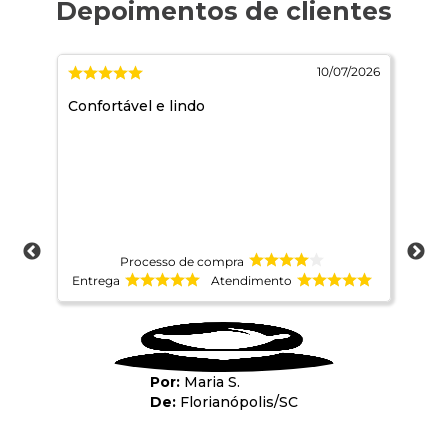
2026
10/07/2026
,
Confortável e lindo
Mui
Processo de compra
Entrega
Atendimento
Ent
Maria S.
Florianópolis
/
SC