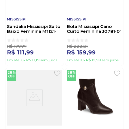
MISSISSIPI
MISSISSIPI
Sandália Mississipi Salto
Bota Mississipi Cano
Baixo Feminina Mf121-
Curto Feminina J0781-01
02 Off-White
Preto
R$
177
,
77
R$
222
,
21
R$
111
,
99
R$
159
,
99
Em até
10
x
R$
11
,
19
sem juros
Em até
10
x
R$
15
,
99
sem juros
28%
28%
OFF
OFF