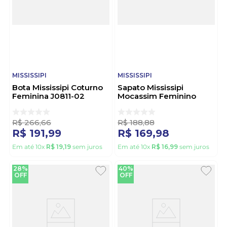
MISSISSIPI
MISSISSIPI
Bota Mississipi Coturno
Sapato Mississipi
Feminina J0811-02
Mocassim Feminino
Marrom
Tratorado Q8551a-18
Marrom
R$
266
,
66
R$
188
,
88
R$
191
,
99
R$
169
,
98
Em até
10
x
R$
19
,
19
sem juros
Em até
10
x
R$
16
,
99
sem juros
28%
40%
OFF
OFF