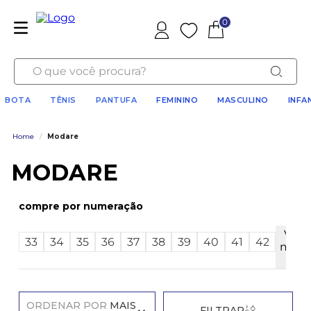
0
Favoritos
O que você procura?
BOTA
TÊNIS
PANTUFA
FEMININO
MASCULINO
INFA
Home
/
Modare
MODARE
numeração
Ver
33
34
35
36
37
38
39
40
41
42
mais
2
ORDENAR POR
MAIS
FILTRAR