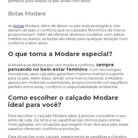
perfeitos para relaxar os pés ainda com estilo.
Botas Modare
As
botas
Modare, além de deixar os pés mais protegidos, não
deixam de lado o conforto que os calçados femininos da marca
proporcionam. Além de oferecer diversos modelos, com saltos
médios ou baixos, as botas são ideais para qualquer estação com
conforto e bem-estar.
O que torna a Modare especial?
sempre
A Modare se destaca por unir moda e conforto,
pensando no bem-estar feminino
. Com tecnologias
inovadoras, seus calçados garantem máxima maciez e suporte
para os pés. Além disso, sendo uma marca nacional, a Modare
aposta em materiais sustentáveis, proporcionando um equilíbrio
perfeito entre estilo, conforto e responsabilidade ambiental.
Como escolher o calçado Modare
ideal para você?
Para escolher o calçado Modare ideal, é preciso considerar o seu
estilo de vida. Os tênis e as sapatilhas são ótimos para rotinas
mais agitadas, em situações que exigem mais dos seus pés, esses
sapatos oferecem conforto e proteção.
Para situações mais casuais, experimente as sandálias e chinelos.