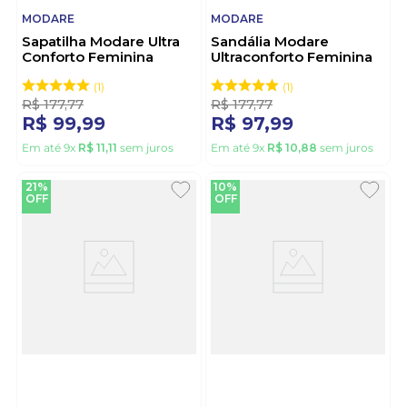
MODARE
MODARE
Sapatilha Modare Ultra
Sandália Modare
Conforto Feminina
Ultraconforto Feminina
Rasteira 7212.105 Bege
Salto Bloco 7172.127
Marrom
1
1
R$
177
,
77
R$
177
,
77
R$
99
,
99
R$
97
,
99
Em até
9
x
R$
11
,
11
sem juros
Em até
9
x
R$
10
,
88
sem juros
21%
10%
OFF
OFF