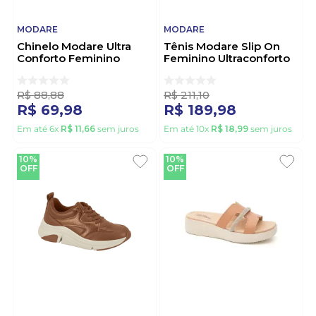
MODARE
MODARE
Chinelo Modare Ultra
Tênis Modare Slip On
Conforto Feminino
Feminino Ultraconforto
Reflex Sense 7178.107
7378.216.31546 Marrom
Preto
R$
88
,
88
R$
211
,
10
R$
69
,
98
R$
189
,
98
Em até
6
x
R$
11
,
66
sem juros
Em até
10
x
R$
18
,
99
sem juros
10%
10%
OFF
OFF