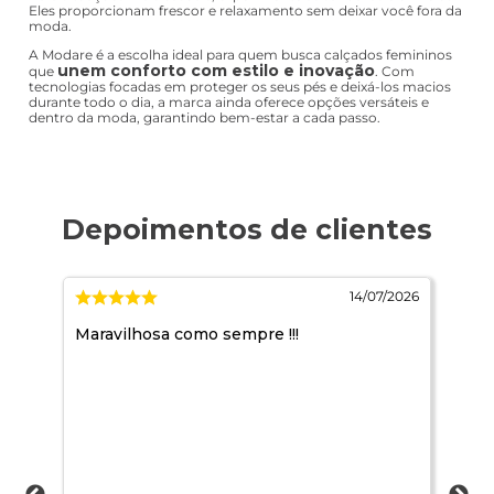
Eles proporcionam frescor e relaxamento sem deixar você fora da
moda.
A Modare é a escolha ideal para quem busca calçados femininos
unem conforto com estilo e inovação
que
. Com
tecnologias focadas em proteger os seus pés e deixá-los macios
durante todo o dia, a marca ainda oferece opções versáteis e
dentro da moda, garantindo bem-estar a cada passo.
/2026
14/07/2026
que
Maravilhosa como sempre !!!
tud
a.
o
 uso
e a
s .