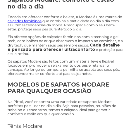
no dia a dia
Focada em oferecer conforto e beleza, a Modare é uma marca de
calçados femininos
que combina a praticidade do dia a dia com
as últimas tendências da moda. Preocupada com o seu bem-
estar, protege seus pés durante todo o dia.
Ela oferece opções de calçados femininos com a tecnologia gel
tech, com bolhas de ar que absorvem o impacto ao caminhar, e a
Cada detalhe
dry tech, que mantém seus pés sempre secos.
é pensado para oferecer ultraconforto
e proteção para
a sua rotina.
Os sapatos Modare são feitos com um material leve e flexível,
focados em promover o relaxamento dos pés e retardar o
cansaço. Ao longo do tempo, a palmilha se adapta aos seus pés,
oferecendo maior conforto até para os joanetes.
MODELOS DE SAPATOS MODARE
PARA QUALQUER OCASIÃO
Na Pittol, você encontra uma variedade de sapatos Modare
perfeitos para usar no dia a dia. Seja para passeios, reuniões de
trabalho ou encontros, temos o calçado ideal para garantir
conforto e estilo em qualquer ocasião.
Tênis Modare