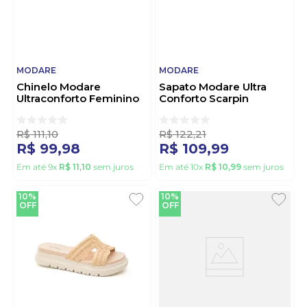
MODARE
MODARE
Chinelo Modare
Sapato Modare Ultra
Ultraconforto Feminino
Conforto Scarpin
7212.108.31743 Bege
Slingback Feminino
7373.122.21736 Off-
White
R$
111
,
10
R$
122
,
21
R$
99
,
98
R$
109
,
99
Em até
9
x
R$
11
,
10
sem juros
Em até
10
x
R$
10
,
99
sem juros
10%
10%
OFF
OFF