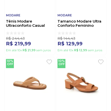
MODARE
MODARE
Tênis Modare
Tamanco Modare Ultra
Ultraconforto Casual
Conforto Feminino
Feminino 7401.108.31371
Strass 7189.103 Nude
Marrom
R$
244
,
43
R$
144
,
43
R$
219
,
99
R$
129
,
99
Em até
10
x
R$
21
,
99
sem juros
Em até
10
x
R$
12
,
99
sem juros
10%
10%
OFF
OFF