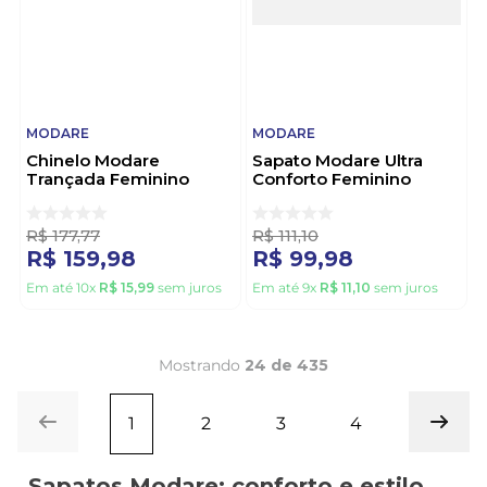
MODARE
MODARE
Chinelo Modare
Sapato Modare Ultra
Trançada Feminino
Conforto Feminino
7200.114.32042 Off-
Acabamento Tramado
White
7377.125.30339 Bege
R$
177
,
77
R$
111
,
10
R$
159
,
98
R$
99
,
98
Em até
10
x
R$
15
,
99
sem juros
Em até
9
x
R$
11
,
10
sem juros
Mostrando
24 de 435
1
2
3
4
Sapatos Modare: conforto e estilo