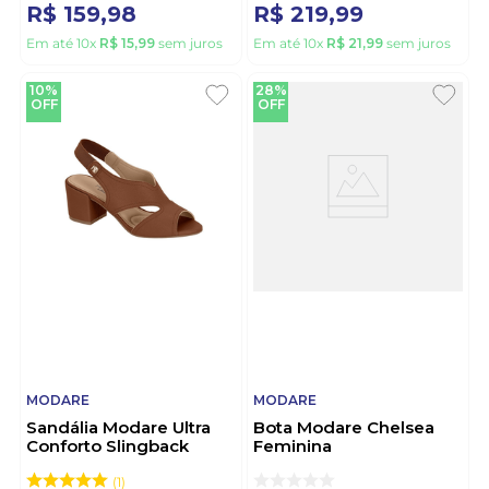
R$
159
,
98
R$
219
,
99
Em até
10
x
R$
15
,
99
sem juros
Em até
10
x
R$
21
,
99
sem juros
10%
28%
OFF
OFF
MODARE
MODARE
Sandália Modare Ultra
Bota Modare Chelsea
Conforto Slingback
Feminina
Feminina Peep Toe
7088.100.20081 Marrom
7109.481 Marrom
1