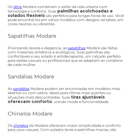
Os
tênis
Modare combinam o estilo da vida urbana com
palmilhas acolchoadas e
tecnologia e conforto. Suas
solados flexíveis
são perfeitos para longas horas de uso. Você
pode encontrá-los em vários modelos com designs versáteis, em
cores neutras ou vibrantes.
Sapatilhas Modare
Priorizando leveza e elegância, as
sapatilhas
Modare são feitas
com materiais sintéticos e ecológicos. Suas palmilhas são
confortáveis e seu solado é antiderrapante, um calçado perfeito
para saídas casuais ou profissionais que se adaptam ao cotidiano
de cada mulher.
Sandálias Modare
As
sandálias
Modare podem ser encontradas em modelos mais
abertos ou com saltos, ideais para climas mais quentes ou
tiras ajustáveis
situações mais descontraídas. Suas
oferecem conforto
, unindo moda e funcionalidade.
Chinelos Modare
Os
chinelos
da Modare oferecem maior simplicidade e conforto
para usos casuais. Com solados leves e palmilhas macias, são