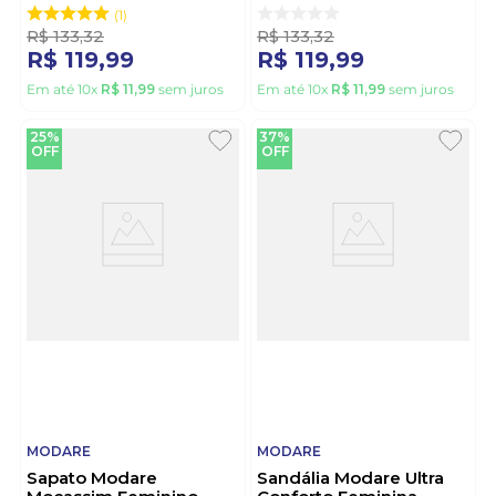
Marrom
1
R$
133
,
32
R$
133
,
32
R$
119
,
99
R$
119
,
99
Em até
10
x
R$
11
,
99
sem juros
Em até
10
x
R$
11
,
99
sem juros
25%
37%
OFF
OFF
MODARE
MODARE
Sapato Modare
Sandália Modare Ultra