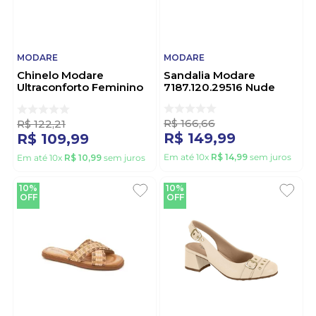
MODARE
MODARE
Chinelo Modare
Sandalia Modare
Ultraconforto Feminino
7187.120.29516 Nude
7212.102.29292 Bege
R$
166
,
66
R$
122
,
21
R$
149
,
99
R$
109
,
99
Em até
10
x
R$
14
,
99
sem juros
Em até
10
x
R$
10
,
99
sem juros
10%
10%
OFF
OFF