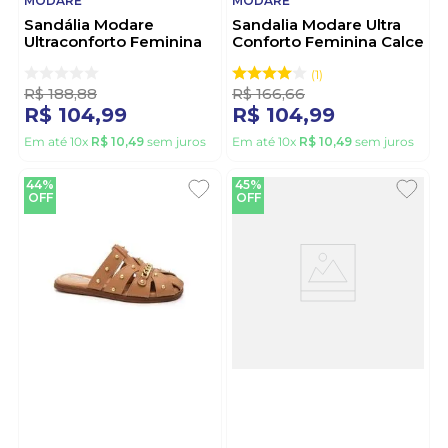
MODARE
MODARE
Sandália Modare
Sandalia Modare Ultra
Ultraconforto Feminina
Conforto Feminina Calce
7206.205.21736 Nude
Fácil 7205.110 Caramelo
1
R$
188
,
88
R$
166
,
66
R$
104
,
99
R$
104
,
99
Em até
10
x
R$
10
,
49
sem juros
Em até
10
x
R$
10
,
49
sem juros
44%
45%
OFF
OFF