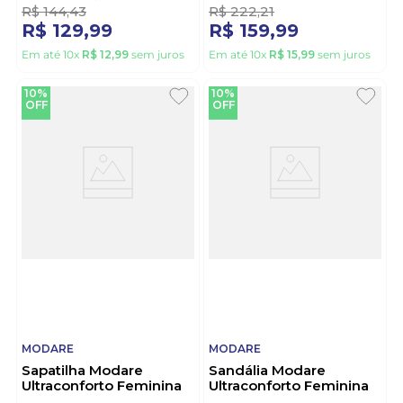
R$
144
,
43
R$
222
,
21
R$
129
,
99
R$
159
,
99
Em até
10
x
R$
12
,
99
sem juros
Em até
10
x
R$
15
,
99
sem juros
10%
10%
OFF
OFF
MODARE
MODARE
Sapatilha Modare
Sandália Modare
Ultraconforto Feminina
Ultraconforto Feminina
Bico Fino 7334.252
7206.205.21736 Marinho