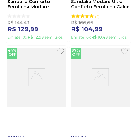
Sandalia Conforto
Sandalia Modare Ultra
Feminina Modare
Conforto Feminina Calce
7125.261.31323 Marrom
Fácil 7205.110 Off-White
2
R$
144
,
43
R$
166
,
66
R$
129
,
99
R$
104
,
99
Em até
10
x
R$
12
,
99
sem juros
Em até
10
x
R$
10
,
49
sem juros
44%
37%
OFF
OFF