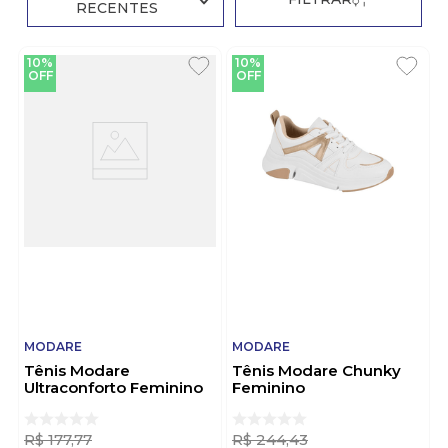
RECENTES
10%
10%
OFF
OFF
MODARE
MODARE
Tênis Modare
Tênis Modare Chunky
Ultraconforto Feminino
Feminino
Casual 7358.243.32067
7401.102.29627 Branco
Off-White
R$
177
,
77
R$
244
,
43