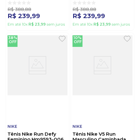
R$
388
,
88
R$
388
,
88
R$
239
,
99
R$
239
,
99
Em até
10
x
R$
23
,
99
sem juros
Em até
10
x
R$
23
,
99
sem juros
38%
10%
OFF
OFF
NIKE
NIKE
Tênis Nike Run Defy
Tênis Nike V5 Run
Feminino Hm9593-006
Masculino Caminhada