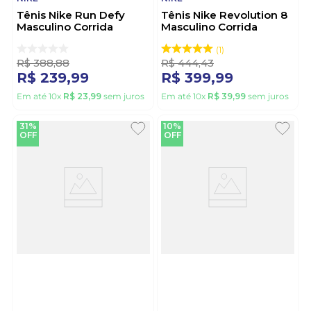
Tênis Nike Run Defy
Tênis Nike Revolution 8
Masculino Corrida
Masculino Corrida
Hm9594-111 Branco
Hj9198-003 Preto
1
R$
388
,
88
R$
444
,
43
R$
239
,
99
R$
399
,
99
Em até
10
x
R$
23
,
99
sem juros
Em até
10
x
R$
39
,
99
sem juros
31%
10%
OFF
OFF