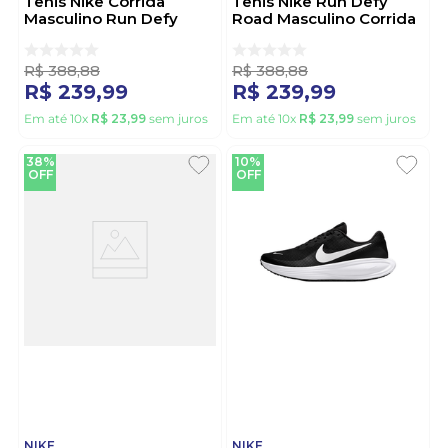
Tenis Nike Corrida
Tênis Nike Run Defy
Masculino Run Defy
Road Masculino Corrida
Hm9594-010 Preto
Hm9594-122 Branco
R$
388
,
88
R$
388
,
88
R$
239
,
99
R$
239
,
99
Em até
10
x
R$
23
,
99
sem juros
Em até
10
x
R$
23
,
99
sem juros
38%
10%
OFF
OFF
NIKE
NIKE