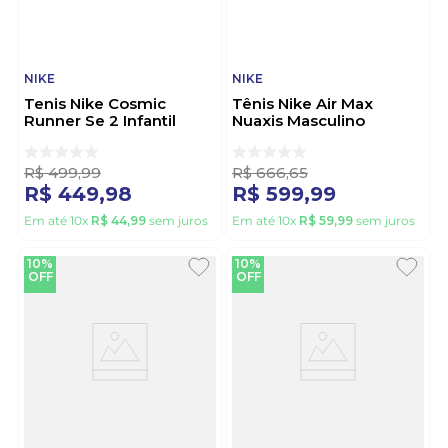
NIKE
NIKE
Tenis Nike Cosmic
Tênis Nike Air Max
Runner Se 2 Infantil
Nuaxis Masculino
Iv6224-100 Branco
Fd4329-00 Preto
R$
499
,
99
R$
666
,
65
R$
449
,
98
R$
599
,
99
Em até
10
x
R$
44
,
99
sem juros
Em até
10
x
R$
59
,
99
sem juros
10%
10%
OFF
OFF