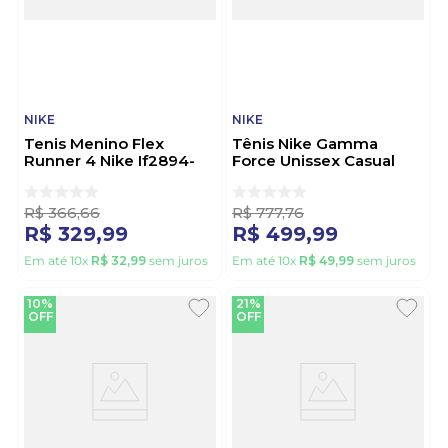
NIKE
NIKE
Tenis Menino Flex
Tênis Nike Gamma
Runner 4 Nike If2894-
Force Unissex Casual
608 Vermelho
Fq6476 Preto
R$
366
,
66
R$
777
,
76
R$
329
,
99
R$
499
,
99
Em até
10
x
R$
32
,
99
sem juros
Em até
10
x
R$
49
,
99
sem juros
10%
21%
OFF
OFF