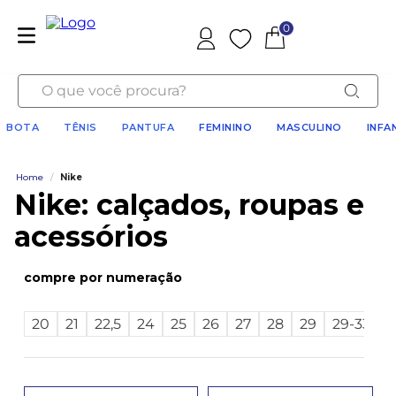
0
Favoritos
O que você procura?
BOTA
TÊNIS
PANTUFA
FEMININO
MASCULINO
INFA
Home
/
Nike
Nike: calçados, roupas e
acessórios
numeração
20
21
22,5
24
25
26
27
28
29
29-33
m