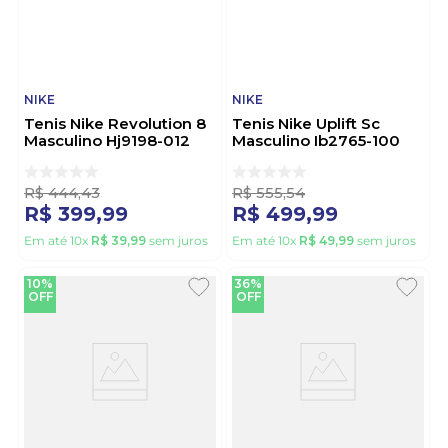
NIKE
NIKE
Tenis Nike Revolution 8
Tenis Nike Uplift Sc
Masculino Hj9198-012
Masculino Ib2765-100
Preto
Branco
R$
444
,
43
R$
555
,
54
R$
399
,
99
R$
499
,
99
Em até
10
x
R$
39
,
99
sem juros
Em até
10
x
R$
49
,
99
sem juros
10%
36%
OFF
OFF