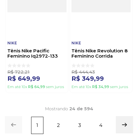
NIKE
NIKE
Tênis Nike Pacific
Tênis Nike Revolution 8
Feminino Iq2972-133
Feminino Corrida
Bege
Hj8485-109 Branco
R$
722
,
21
R$
444
,
43
R$
649
,
99
R$
349
,
99
Em até
10
x
R$
64
,
99
sem juros
Em até
10
x
R$
34
,
99
sem juros
Mostrando
24 de 594
1
2
3
4