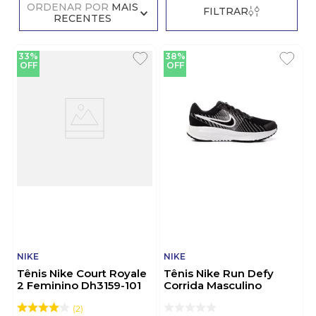
ORDENAR POR
MAIS
FILTRAR
RECENTES
33%
38%
OFF
OFF
NIKE
NIKE
Tênis Nike Court Royale
Tênis Nike Run Defy
2 Feminino Dh3159-101
Corrida Masculino
Branco
Hm9594-004 Preto
2