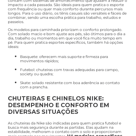
contam com sistemas de amortecimento que ajudam a reduzir o
impacto a cada passada. São ideais para quem pratica o esporte
com frequência ou quer mais conforto durante percursos mais
longos. Para o uso diário, os tênis casuais são versáteis e fáceis de
combinar, sendo uma escolha prática para trabalho, estudos e
passeios.
Os modelos para caminhada priorizam o conforto prolongado.
Com solado macio e bom ajuste aos pés, são ótimos para o dia a
dia, trabalho ou momentos em que você fica muito tempo em
pé. Para quem pratica esportes específicos, também há opções
ideais:
Basquete: oferecem mais suporte e firmeza para
movimentos rápidos;
Futebol: chuteiras com travas adequadas para campo,
society ou quadra;
Skate: solado resistente com boa aderência ao contato
com a prancha.
CHUTEIRAS E CHINELOS NIKE:
DESEMPENHO E CONFORTO EM
DIVERSAS SITUAÇÕES
As chuteiras da Nike são indicadas para quem pratica futebol e
busca mais segurança durante as partidas. Elas ajudam na
estabilidade, melhoram o contato com o solo e proporcionam
Há modelos específicos