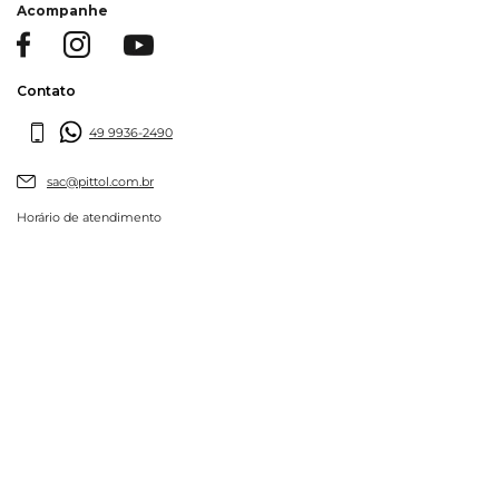
Acompanhe
Contato
49 9936-2490
sac@pittol.com.br
Horário de atendimento
Seg à Sex - 08:30h às 17:30h
Institucional
Quem somos
Nossas lojas
Todas as Marcas
Fale conosco
Black Friday
Suporte