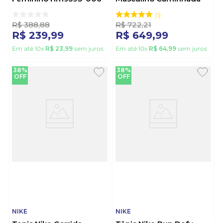
Preto
Hj5228-009 Off-White
1
R$
388
,
88
R$
722
,
21
R$
239
,
99
R$
649
,
99
Em até
10
x
R$
23
,
99
sem juros
Em até
10
x
R$
64
,
99
sem juros
38%
38%
OFF
OFF
NIKE
NIKE