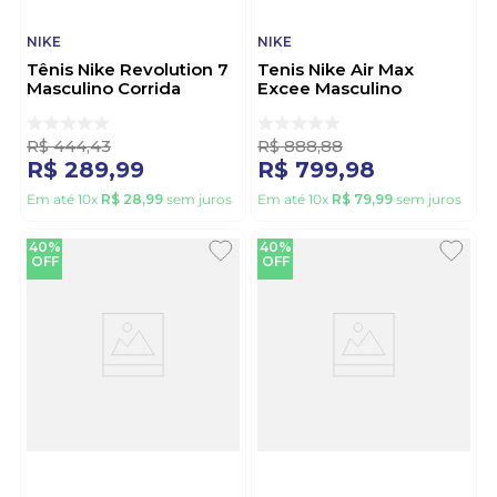
NIKE
NIKE
Tênis Nike Revolution 7
Tenis Nike Air Max
Masculino Corrida
Excee Masculino
Fb2207 Preto
Fz5486-200 Marrom
R$
444
,
43
R$
888
,
88
R$
289
,
99
R$
799
,
98
Em até
10
x
R$
28
,
99
sem juros
Em até
10
x
R$
79
,
99
sem juros
40%
40%
OFF
OFF