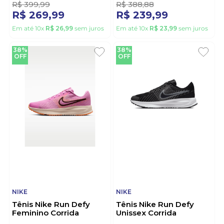
R$
399
,
99
R$
388
,
88
R$
269
,
99
R$
239
,
99
Em até
10
x
R$
26
,
99
sem juros
Em até
10
x
R$
23
,
99
sem juros
38%
38%
OFF
OFF
NIKE
NIKE
Tênis Nike Run Defy
Tênis Nike Run Defy
Feminino Corrida
Unissex Corrida
Hm9593-501 Rosa
Hm9593-002 Preto