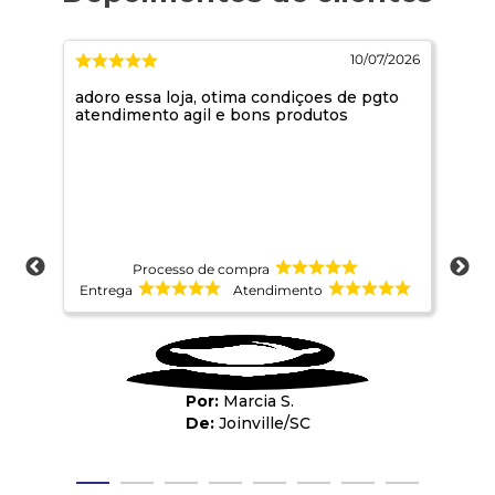
2026
10/07/2026
adoro essa loja, otima condiçoes de pgto
Foi
atendimento agil e bons produtos
sati
Processo de compra
Entrega
Atendimento
Ent
Marcia S.
Joinville
/
SC