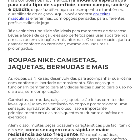
mais controle nos movimentos.
para cada tipo de superfície, como campo, society
e quadra
, o que faz diferença no desempenho e também na
durabilidade do calçado. Aqui, você encontra
chuteiras
masculinas
e femininas, com opções pensadas para diferentes
perfis e estilos de jogo.
Já os chinelos tipo slide são ideais para momentos de descanso.
Leves e fáceis de calçar, eles são perfeitos para usar após treinos,
em casa ou em situações mais informais. O solado macio ajuda a
garantir conforto ao caminhar, mesmo em usos mais
prolongados.
ROUPAS NIKE: CAMISETAS,
JAQUETAS, BERMUDAS E MAIS
As roupas da Nike são desenvolvidas para acompanhar sua rotina
com conforto e liberdade de movimento. São peças que
funcionam bem tanto para atividades físicas quanto para o uso no
dia a dia, sem complicação.
Camisetas, bermudas, calças e jaquetas são feitas com tecidos
leves, que ajudam na ventilação do corpo e proporcionam uma
sensação agradável durante o uso. Isso é importante
principalmente em dias mais quentes ou durante a prática de
exercícios.
Além disso, muitas peças possuem características que facilitam o
como secagem mais rápida e maior
dia a dia,
resistência ao uso frequente
. São opções práticas,
duráveis e fáceis de combinar, ideais para quem busca conforto