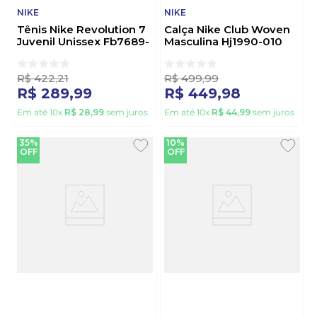
NIKE
NIKE
Tênis Nike Revolution 7
Calça Nike Club Woven
Juvenil Unissex Fb7689-
Masculina Hj1990-010
003 Preto
Preto
R$
422
,
21
R$
499
,
99
R$
289
,
99
R$
449
,
98
Em até
10
x
R$
28
,
99
sem juros
Em até
10
x
R$
44
,
99
sem juros
35%
10%
OFF
OFF