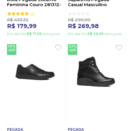
Feminina Couro 281312-
Casual Masculino
02 Preto
110302-05 Marrom
3
R$
433
,
32
R$
299
,
99
R$
179
,
99
R$
269
,
98
Em até
10
x
R$
17
,
99
sem juros
Em até
10
x
R$
26
,
99
sem juros
10%
33%
OFF
OFF
PEGADA
PEGADA