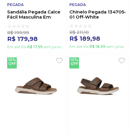
PEGADA
PEGADA
Sandália Pegada Calce
Chinelo Pegada 134705-
Fácil Masculina Em
01 Off-White
Couro 131288-03 Preto
R$
211
,
10
R$
199
,
99
R$
189
,
98
R$
179
,
98
Em até
10
x
R$
18
,
99
sem juros
Em até
10
x
R$
17
,
99
sem juros
10%
10%
OFF
OFF