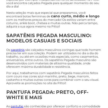
você encontra calçados Pegada para qualquer momento do seu
dia a dia!
Nesta seleção mais que especial que preparamos, você
cano curto, médio e longo
encontrará botas femininas de
com os melhores preços do mercado! Os estilos variam entre
coturno, ankle boot, chelsea e muitas outras. Não perca tempo,
adquira a sua agora mesmo na Pittol!
SAPATÊNIS PEGADA MASCULINO:
MODELOS CASUAIS E SOCIAIS
Os
sapatênis
são calçados masculinos coringas que todo homem
precisa ter em sua coleção. Podem ser utilizados no dia a dia do
trabalho, ou até em ocasiões mais especiais, como casamentos,
aniversários, entre outros. Os sapatênis Pegada masculino são
desenvolvidos com materiais de altíssima qualidade, onde
oferecem máxima durabilidade e resistência.
Por aqui, trabalhamos com sapatênis Pegada masculinos feitos
com couro nas cores azul-marinho, preto, bege, marrom,
castanho e muitas outras cores para combinar com o seu visual.
Aproveite as promoções no site da Pittol!
PANTUFA PEGADA: PRETO, OFF-
WHITE E MAIS
As
pantufas
são conhecidas por oferecer conforto e comodidade