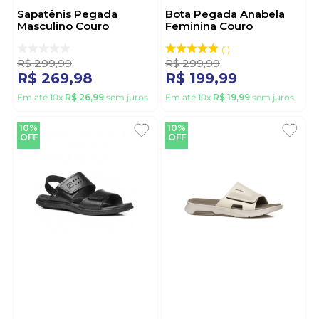
Sapatênis Pegada
Bota Pegada Anabela
Masculino Couro
Feminina Couro
110302-06 Preto
280803-02 Preto
1
R$
299
,
99
R$
299
,
99
R$
269
,
98
R$
199
,
99
Em até
10
x
R$
26
,
99
sem juros
Em até
10
x
R$
19
,
99
sem juros
10%
10%
OFF
OFF