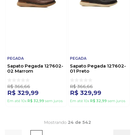
PEGADA
PEGADA
Sapato Pegada 127602-
Sapato Pegada 127602-
02 Marrom
01 Preto
R$
366
,
66
R$
366
,
66
R$
329
,
99
R$
329
,
99
Em até
10
x
R$
32
,
99
sem juros
Em até
10
x
R$
32
,
99
sem juros
Mostrando
24 de 542