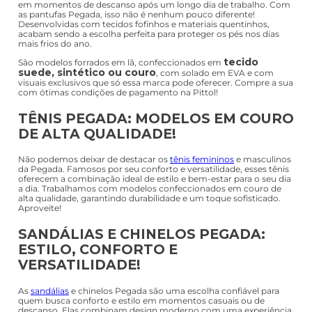
em momentos de descanso após um longo dia de trabalho. Com
as pantufas Pegada, isso não é nenhum pouco diferente!
Desenvolvidas com tecidos fofinhos e materiais quentinhos,
acabam sendo a escolha perfeita para proteger os pés nos dias
mais frios do ano.
tecido
São modelos forrados em lã, confeccionados em
suede, sintético ou couro
, com solado em EVA e com
visuais exclusivos que só essa marca pode oferecer. Compre a sua
com ótimas condições de pagamento na Pittol!
TÊNIS PEGADA: MODELOS EM COURO
DE ALTA QUALIDADE!
Não podemos deixar de destacar os
tênis femininos
e masculinos
da Pegada. Famosos por seu conforto e versatilidade, esses tênis
oferecem a combinação ideal de estilo e bem-estar para o seu dia
a dia. Trabalhamos com modelos confeccionados em couro de
alta qualidade, garantindo durabilidade e um toque sofisticado.
Aproveite!
SANDÁLIAS E CHINELOS PEGADA:
ESTILO, CONFORTO E
VERSATILIDADE!
As
sandálias
e chinelos Pegada são uma escolha confiável para
quem busca conforto e estilo em momentos casuais ou de
descanso. Elas combinam design moderno com uma experiência