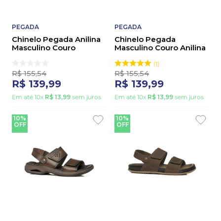
PEGADA
PEGADA
Chinelo Pegada Anilina
Chinelo Pegada
Masculino Couro
Masculino Couro Anilina
134202-01 Marrom
134202-03 Preto
1
R$
155
,
54
R$
155
,
54
R$
139
,
99
R$
139
,
99
Em até
10
x
R$
13
,
99
sem juros
Em até
10
x
R$
13
,
99
sem juros
10%
10%
OFF
OFF