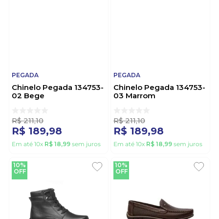
PEGADA
PEGADA
Chinelo Pegada 134753-
Chinelo Pegada 134753-
02 Bege
03 Marrom
R$
211
,
10
R$
211
,
10
R$
189
,
98
R$
189
,
98
Em até
10
x
R$
18
,
99
sem juros
Em até
10
x
R$
18
,
99
sem juros
10%
10%
OFF
OFF