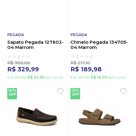
PEGADA
PEGADA
Sapato Pegada 127602-
Chinelo Pegada 134705-
04 Marrom
04 Marrom
R$
366
,
66
R$
211
,
10
R$
329
,
99
R$
189
,
98
Em até
10
x
R$
32
,
99
sem juros
Em até
10
x
R$
18
,
99
sem juros
10%
10%
OFF
OFF