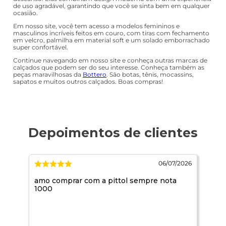
de uso agradável, garantindo que você se sinta bem em qualquer
ocasião.
Em nosso site, você tem acesso a modelos femininos e
masculinos incríveis feitos em couro, com tiras com fechamento
em velcro, palmilha em material soft e um solado emborrachado
super confortável.
Continue navegando em nosso site e conheça outras marcas de
calçados que podem ser do seu interesse. Conheça também as
peças maravilhosas da
Bottero
. São botas, tênis, mocassins,
sapatos e muitos outros calçados. Boas compras!
/2026
06/07/2026
amo comprar com a pittol sempre nota
Ja 
1000
rec
pro
mui