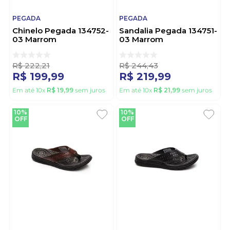
PEGADA
PEGADA
Chinelo Pegada 134752-
Sandalia Pegada 134751-
03 Marrom
03 Marrom
R$
222
,
21
R$
244
,
43
R$
199
,
99
R$
219
,
99
Em até
10
x
R$
19
,
99
sem juros
Em até
10
x
R$
21
,
99
sem juros
10%
10%
OFF
OFF