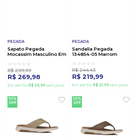
PEGADA
PEGADA
Sapato Pegada
Sandalia Pegada
Mocassim Masculino Em
134854-05 Marrom
Couro 142201-03
Marrom
R$
244
,
43
R$
299
,
99
R$
219
,
99
R$
269
,
98
Em até
10
x
R$
21
,
99
sem juros
Em até
10
x
R$
26
,
99
sem juros
10%
10%
OFF
OFF