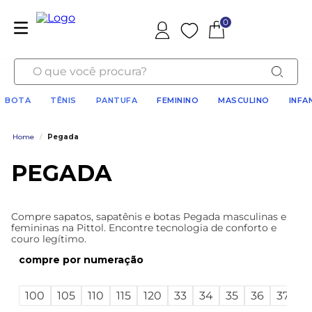
0
Favoritos
O que você procura?
BOTA
TÊNIS
PANTUFA
FEMININO
MASCULINO
INFA
Home
/
Pegada
PEGADA
Compre sapatos, sapatênis e botas Pegada masculinas e
femininas na Pittol. Encontre tecnologia de conforto e
couro legítimo.
numeração
V
100
105
110
115
120
33
34
35
36
37
m