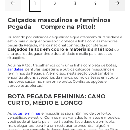
1
2
3
4
Calçados masculinos e femininos
Pegada — Compre na Pittol!
Buscando por calçados de qualidade que oferecem durabilidade e
estilo para qualquer ocasião? Conheça a linha com as melhores
peças da Pegada, marca nacional conhecida por oferecer
calçados feitos em couro e materiais sintéticos
de
alta qualidade, garantindo durabilidade e estilo para todas as
situações.
Aqui na Pittol, trabalhamos com uma linha completa de botas,
sandálias
, pantufas, sapatênis e outros calçados masculinos e
femininos da Pegada. Além disso, nesta seção você também
encontra alguns acessórios da marca, como carteiras em couro
nas cores castanho, marrom e preto. Confira as opções e
aproveite as ofertas!
BOTA PEGADA FEMININA: CANO
CURTO, MÉDIO E LONGO
As
botas femininas
e masculinas são sinônimo de conforto,
versatilidade e estilo. Com os mais variados formatos e modelos,
você pode utilizá-la para ir ao trabalho, faculdade ou em looks
mais elegantes, para ir a um restaurante encontrar alguém
especial, por exemplo. Independentemente da ocasião, na Pittol