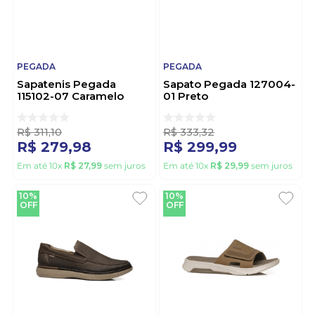
PEGADA
PEGADA
Sapatenis Pegada
Sapato Pegada 127004-
115102-07 Caramelo
01 Preto
R$
311
,
10
R$
333
,
32
R$
279
,
98
R$
299
,
99
Em até
10
x
R$
27
,
99
sem juros
Em até
10
x
R$
29
,
99
sem juros
10%
10%
OFF
OFF