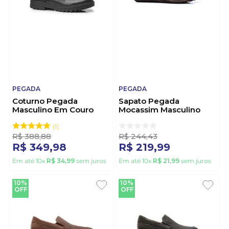
PEGADA
PEGADA
Coturno Pegada
Sapato Pegada
Masculino Em Couro
Mocassim Masculino
Jungle 181553-02 Preto
Couro 141606-02
Marrom
1
R$
388
,
88
R$
244
,
43
R$
349
,
98
R$
219
,
99
Em até
10
x
R$
34
,
99
sem juros
Em até
10
x
R$
21
,
99
sem juros
10%
10%
OFF
OFF