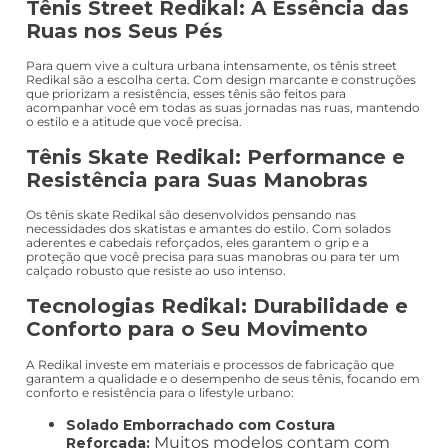
Tênis Street Redikal: A Essência das
Ruas nos Seus Pés
Para quem vive a cultura urbana intensamente, os tênis street
Redikal são a escolha certa. Com design marcante e construções
que priorizam a resistência, esses tênis são feitos para
acompanhar você em todas as suas jornadas nas ruas, mantendo
o estilo e a atitude que você precisa.
Tênis Skate Redikal: Performance e
Resistência para Suas Manobras
Os tênis skate Redikal são desenvolvidos pensando nas
necessidades dos skatistas e amantes do estilo. Com solados
aderentes e cabedais reforçados, eles garantem o grip e a
proteção que você precisa para suas manobras ou para ter um
calçado robusto que resiste ao uso intenso.
Tecnologias Redikal: Durabilidade e
Conforto para o Seu Movimento
A Redikal investe em materiais e processos de fabricação que
garantem a qualidade e o desempenho de seus tênis, focando em
conforto e resistência para o lifestyle urbano:
Solado Emborrachado com Costura
Muitos modelos contam com
Reforçada: