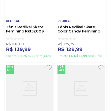
REDIKAL
REDIKAL
Tênis Redikal Skate
Tênis Redikal Skate
Feminino Rkt52009
Color Candy Feminino
Branco
Rkt 49718 Branco
R$
188
,
88
R$
177
,
77
R$
139
,
99
R$
129
,
99
Em até
10
x
R$
13
,
99
sem juros
Em até
10
x
R$
12
,
99
sem juros
10%
10%
OFF
OFF