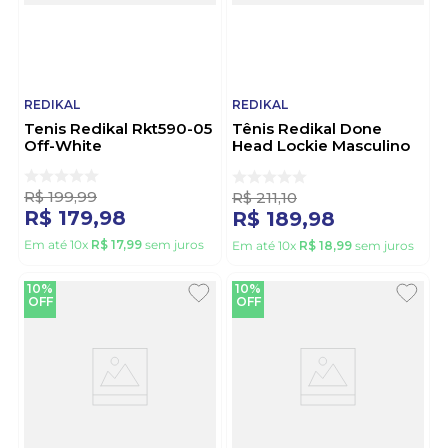
REDIKAL
REDIKAL
Tenis Redikal Rkt590-05
Tênis Redikal Done
Off-White
Head Lockie Masculino
Rkt56201 Preto
R$
199
,
99
R$
211
,
10
R$
179
,
98
R$
189
,
98
Em até
10
x
R$
17
,
99
sem juros
Em até
10
x
R$
18
,
99
sem juros
10%
10%
OFF
OFF