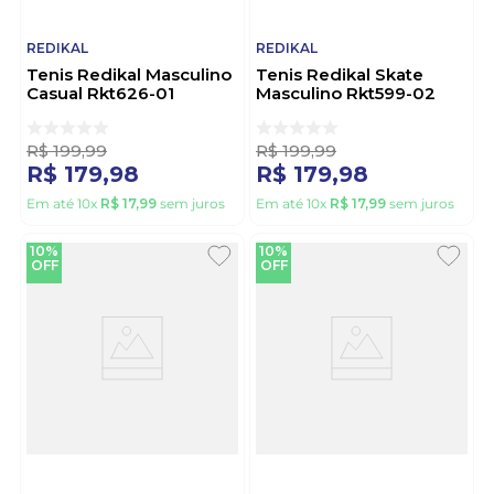
REDIKAL
REDIKAL
Tenis Redikal Masculino
Tenis Redikal Skate
Casual Rkt626-01
Masculino Rkt599-02
Marrom
Marrom
R$
199
,
99
R$
199
,
99
R$
179
,
98
R$
179
,
98
Em até
10
x
R$
17
,
99
sem juros
Em até
10
x
R$
17
,
99
sem juros
10%
10%
OFF
OFF