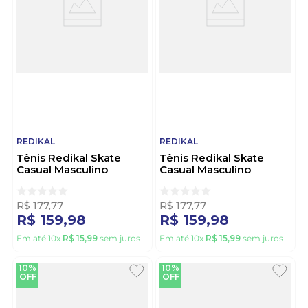
REDIKAL
REDIKAL
Tênis Redikal Skate
Tênis Redikal Skate
Casual Masculino
Casual Masculino
Rkt54301 Caramelo
Rkt51907 Preto
R$
177
,
77
R$
177
,
77
R$
159
,
98
R$
159
,
98
Em até
10
x
R$
15
,
99
sem juros
Em até
10
x
R$
15
,
99
sem juros
10%
10%
OFF
OFF