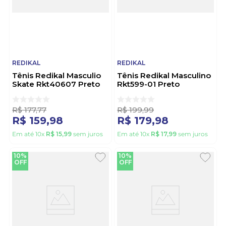
REDIKAL
REDIKAL
Tênis Redikal Masculio
Tênis Redikal Masculino
Skate Rkt40607 Preto
Rkt599-01 Preto
R$
177
,
77
R$
199
,
99
R$
159
,
98
R$
179
,
98
Em até
10
x
R$
15
,
99
sem juros
Em até
10
x
R$
17
,
99
sem juros
10%
10%
OFF
OFF