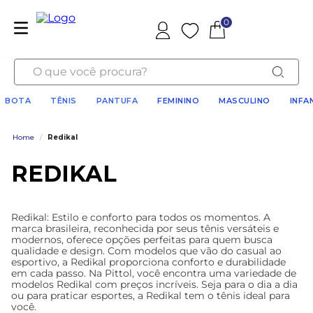
0
Favoritos
O que você procura?
BOTA
TÊNIS
PANTUFA
FEMININO
MASCULINO
INFA
Home
/
Redikal
REDIKAL
Redikal: Estilo e conforto para todos os momentos. A
marca brasileira, reconhecida por seus tênis versáteis e
modernos, oferece opções perfeitas para quem busca
qualidade e design. Com modelos que vão do casual ao
esportivo, a Redikal proporciona conforto e durabilidade
em cada passo. Na Pittol, você encontra uma variedade de
modelos Redikal com preços incríveis. Seja para o dia a dia
ou para praticar esportes, a Redikal tem o tênis ideal para
você.