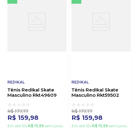
REDIKAL
REDIKAL
Tênis Redikal Skate
Tênis Redikal Skate
Masculino Rkt49609
Masculino Rkt59502
Preto
Cinza
R$
177
,
77
R$
177
,
77
R$
159
,
98
R$
159
,
98
Em até
10
x
R$
15
,
99
sem juros
Em até
10
x
R$
15
,
99
sem juros