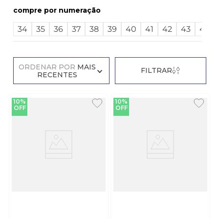
numeração
34
35
36
37
38
39
40
41
42
43
45
ORDENAR POR
MAIS
FILTRAR
RECENTES
10%
10%
OFF
OFF