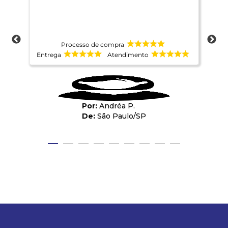
Processo de compra
Entrega
Atendimento
Ent
Andréa P.
São Paulo
/
SP