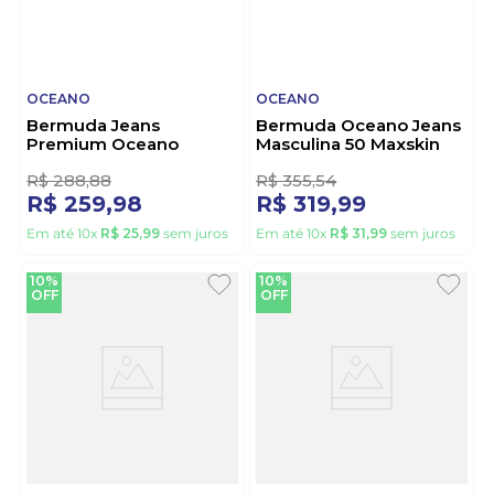
OCEANO
OCEANO
Bermuda Jeans
Bermuda Oceano Jeans
Premium Oceano
Masculina 50 Maxskin
Masculina 26091 Azul
Duo 26093 Azul
R$
288
,
88
R$
355
,
54
R$
259
,
98
R$
319
,
99
Em até
10
x
R$
25
,
99
sem juros
Em até
10
x
R$
31
,
99
sem juros
10%
10%
OFF
OFF