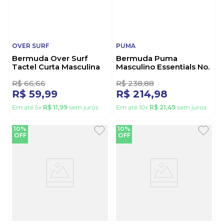
OVER SURF
PUMA
Bermuda Over Surf
Bermuda Puma
Tactel Curta Masculina
Masculino Essentials No.
M7410 Chumbo
1 Logo Cargo 682662 01
Preto
R$
66
,
66
R$
238
,
88
R$
59
,
99
R$
214
,
98
Em até
5
x
R$
11
,
99
sem juros
Em até
10
x
R$
21
,
49
sem juros
10%
10%