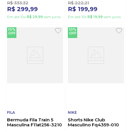
R$
333
,
32
R$
222
,
21
R$
299
,
99
R$
199
,
99
Em até
10
x
R$
29
,
99
sem juros
Em até
10
x
R$
19
,
99
sem juros
10%
10%
OFF
OFF
FILA
NIKE
Bermuda Fila Train 5
Shorts Nike Club
Masculina F11at256-3210
Masculino Fq4359-010
Preto
Preto