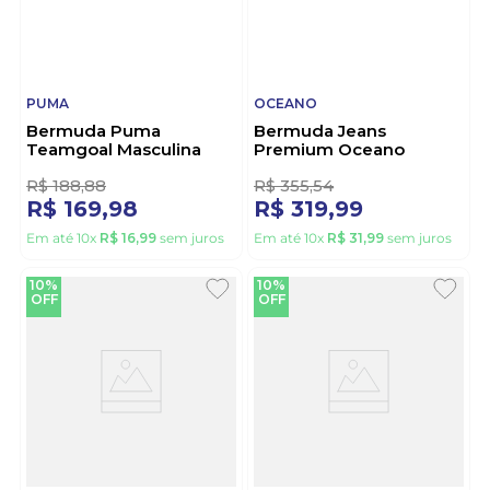
10%
10%
OFF
OFF
PUMA
OCEANO
Bermuda Puma
Bermuda Jeans
Teamgoal Masculina
Premium Oceano
705752-03 Preto
Masculina 26094
Caramelo
R$
188
,
88
R$
355
,
54
R$
169
,
98
R$
319
,
99
Em até
10
x
R$
16
,
99
sem juros
Em até
10
x
R$
31
,
99
sem juros