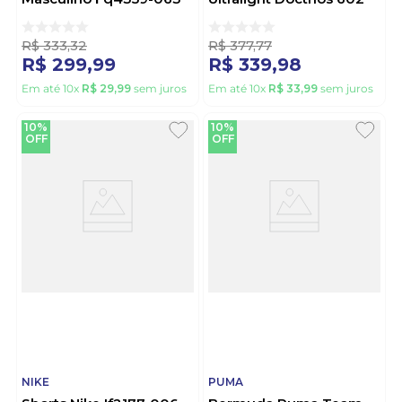
Cinza
350885 Chumbo
R$
333
,
32
R$
377
,
77
R$
299
,
99
R$
339
,
98
Em até
10
x
R$
29
,
99
sem juros
Em até
10
x
R$
33
,
99
sem juros
10%
10%
OFF
OFF
NIKE
PUMA