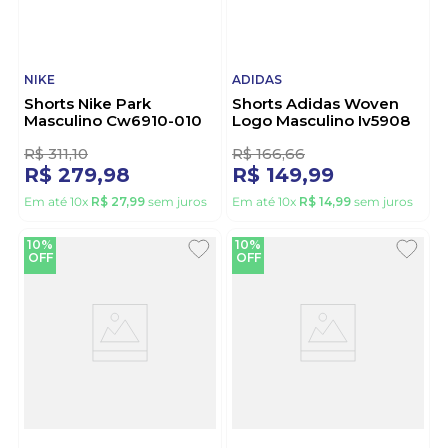
NIKE
ADIDAS
Shorts Nike Park
Shorts Adidas Woven
Masculino Cw6910-010
Logo Masculino Iv5908
Preto
Preto
R$
311
,
10
R$
166
,
66
R$
279
,
98
R$
149
,
99
Em até
10
x
R$
27
,
99
sem juros
Em até
10
x
R$
14
,
99
sem juros
10%
10%
OFF
OFF