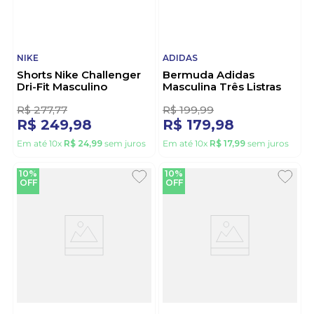
NIKE
ADIDAS
Shorts Nike Challenger
Bermuda Adidas
Dri-Fit Masculino
Masculina Três Listras
Dv9365-010 Preto
Aeroready Jj4937 Bege
R$
277
,
77
R$
199
,
99
R$
249
,
98
R$
179
,
98
Em até
10
x
R$
24
,
99
sem juros
Em até
10
x
R$
17
,
99
sem juros
10%
10%
OFF
OFF