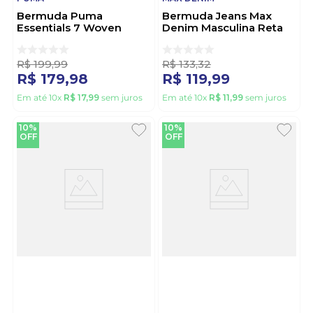
Bermuda Puma
Bermuda Jeans Max
Essentials 7 Woven
Denim Masculina Reta
Masculina 525910-70
12152 Azul
Verde
R$
199
,
99
R$
133
,
32
R$
179
,
98
R$
119
,
99
Em até
10
x
R$
17
,
99
sem juros
Em até
10
x
R$
11
,
99
sem juros
10%
10%
OFF
OFF