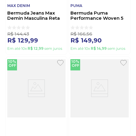
MAX DENIM
PUMA
Bermuda Jeans Max
Bermuda Puma
Demin Masculina Reta
Performance Woven 5
12182 Azul
Masculina 520317-06
Marinho
R$
144
,
43
R$
166
,
56
R$
129
,
99
R$
149
,
90
Em até
10
x
R$
12
,
99
sem juros
Em até
10
x
R$
14
,
99
sem juros
10%
10%
OFF
OFF