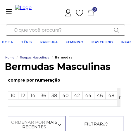
0
Favoritos
O que você procura?
BOTA
TÊNIS
PANTUFA
FEMININO
MASCULINO
INFA
Home
/
Roupas Masculinas
/
Bermudas
Bermudas Masculinas
numeração
Ver
10
12
14
36
38
40
42
44
46
48
mais
11
ORDENAR POR
MAIS
FILTRAR
RECENTES