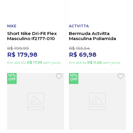
NIKE
ACTVITTA
Short Nike Dri-Fit Flex
Bermuda Actvitta
Masculino If2177-010
Masculina Poliamida
Preto
Proteção Uv 40005.3
Preto
1
R$
199
,
99
R$
155
,
54
R$
179
,
98
R$
69
,
98
Em até
10
x
R$
17
,
99
sem juros
Em até
6
x
R$
11
,
66
sem juros
10%
10%
OFF
OFF