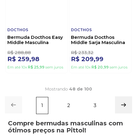
Em até
10
x
R$
29
,
99
sem juros
Em até
10
x
R$
20
,
99
sem juros
10%
10%
OFF
OFF
DOCTHOS
DOCTHOS
Bermuda Docthos Easy
Bermuda Docthos
Middle Masculina
Middle Sarja Masculina
113020 Caramelo
602 250791 Marinho
R$
288
,
88
R$
233
,
32