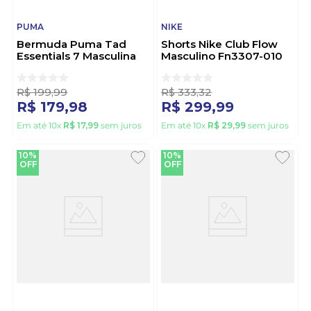
PUMA
NIKE
Bermuda Puma Tad
Shorts Nike Club Flow
Essentials 7 Masculina
Masculino Fn3307-010
525910-01 Preto
Preto
R$
199
,
99
R$
333
,
32
R$
179
,
98
R$
299
,
99
Em até
10
x
R$
17
,
99
sem juros
Em até
10
x
R$
29
,
99
sem juros
10%
10%
OFF
OFF