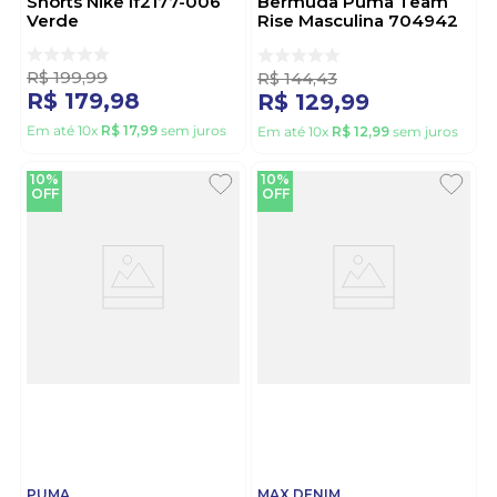
Shorts Nike If2177-006
Bermuda Puma Team
Verde
Rise Masculina 704942
13 Cinza
R$
199
,
99
R$
144
,
43
R$
179
,
98
R$
129
,
99
Em até
10
x
R$
17
,
99
sem juros
Em até
10
x
R$
12
,
99
sem juros
10%
10%
OFF
OFF
PUMA
MAX DENIM