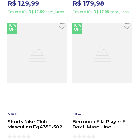
R$
129
,
99
R$
179
,
98
Em até
10
x
R$
12
,
99
sem juros
Em até
10
x
R$
17
,
99
sem juros
10%
10%
OFF
OFF
NIKE
FILA
Shorts Nike Club
Bermuda Fila Player F-
Masculino Fq4359-502
Box Ii Masculino
Marrom
F11tn00267-160i Preto