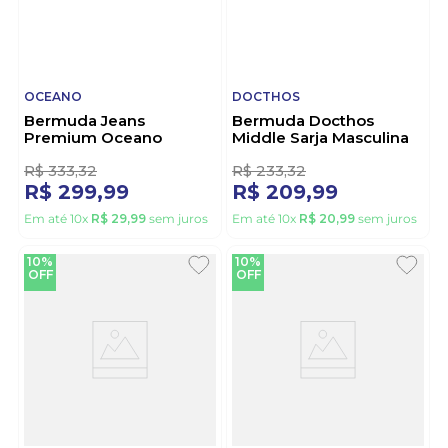
10%
10%
OFF
OFF
OCEANO
DOCTHOS
Bermuda Jeans
Bermuda Docthos
Premium Oceano
Middle Sarja Masculina
Masculina 26094 Preto
602 250791 Nude
R$
333
,
32
R$
233
,
32
R$
299
,
99
R$
209
,
99