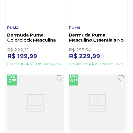
OFF
OFF
PUMA
PUMA
Bermuda Puma
Bermuda Puma
Colorblock Masculina
Masculino Essentials No.
684690-01 Preto
1 Logo Cargo 682662 03
Cinza
R$
222
,
21
R$
255
,
54
R$
199
,
99
R$
229
,
99
Em até
10
x
R$
19
,
99
sem juros
Em até
10
x
R$
22
,
99
sem juros