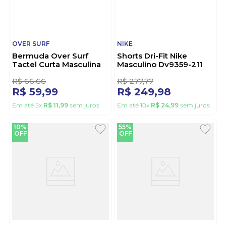
OVER SURF
NIKE
Bermuda Over Surf
Shorts Dri-Fit Nike
Tactel Curta Masculina
Masculino Dv9359-211
M7410 Preto
Bege
R$
66
,
66
R$
277
,
77
R$
59
,
99
R$
249
,
98
Em até
5
x
R$
11
,
99
sem juros
Em até
10
x
R$
24
,
99
sem juros
10%
55%
OFF
OFF