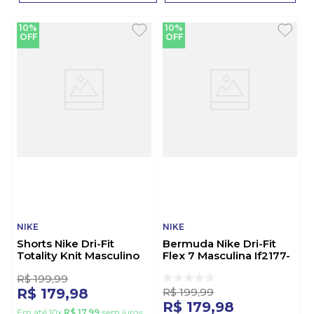
10%
10%
OFF
OFF
NIKE
NIKE
Shorts Nike Dri-Fit
Bermuda Nike Dri-Fit
Totality Knit Masculino
Flex 7 Masculina If2177-
Dv9328-084 Cinza
084 Cinza
R$
199
,
99
R$
199
,
99
R$
179
,
98
R$
179
,
98