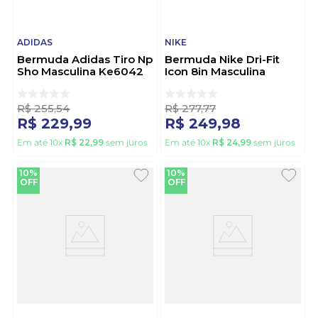
ADIDAS
NIKE
Bermuda Adidas Tiro Np
Bermuda Nike Dri-Fit
Sho Masculina Ke6042
Icon 8in Masculina
Azul
Dv9524-014 Preto
R$
255
,
54
R$
277
,
77
R$
229
,
99
R$
249
,
98
Em até
10
x
R$
22
,
99
sem juros
Em até
10
x
R$
24
,
99
sem juros
10%
10%
OFF
OFF