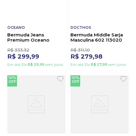
OCEANO
DOCTHOS
Bermuda Jeans
Bermuda Middle Sarja
Premium Oceano
Masculina 602 113020
Masculina 26094 Branco
Bege
R$
333
,
32
R$
311
,
10
R$
299
,
99
R$
279
,
98
Em até
10
x
R$
29
,
99
sem juros
Em até
10
x
R$
27
,
99
sem juros
10%
10%
OFF
OFF