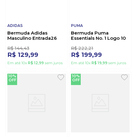
ADIDAS
PUMA
Bermuda Adidas
Bermuda Puma
Masculino Entrada26
Essentials No. 1 Logo 10
Jz2513 Azul
Masculina 682594 16
Marinho
R$
144
,
43
R$
222
,
21
R$
129
,
99
R$
199
,
99
Em até
10
x
R$
12
,
99
sem juros
Em até
10
x
R$
19
,
99
sem juros
10%
10%
OFF
OFF