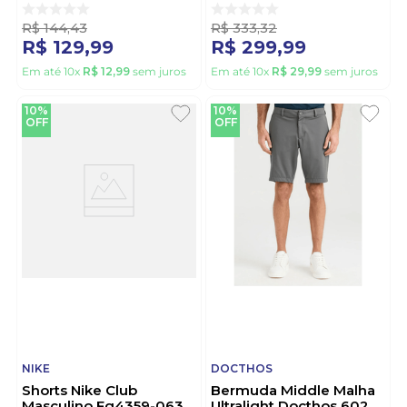
R$
144
,
43
R$
333
,
32
R$
129
,
99
R$
299
,
99
Em até
10
x
R$
12
,
99
sem juros
Em até
10
x
R$
29
,
99
sem juros
10%
10%
OFF
OFF
NIKE
DOCTHOS
Shorts Nike Club
Bermuda Middle Malha
Masculino Fq4359-063
Ultralight Docthos 602