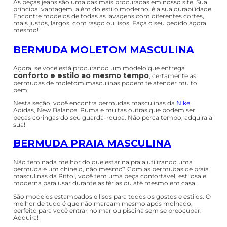
As bermudas casuais são as mais indicadas para usar no dia a dia.
os modelos contam com bolsos
Com praticidade,
laterais e traseiros
, podendo ser usados com ou sem um
cinto.
Trabalhamos com uma grande quantidade de cores para você
escolher: azul, branco, cinza, preto e bege. Temos modelos mais
justos para quem busca uma bermuda acima do joelho ou para
baixo, ideal para quem segue o estilo mais despojado.
BERMUDA JEANS MASCULINA
O jeans é uma peça que nunca sai de moda e, por ser um tecido
neutro, pode ser combinado facilmente com qualquer peça,
como
camiseta
, polo e outras. Possui diversas modelagens,
lavagens e, inclusive, pode ser encontrado em várias cores e
estampas.
As peças jeans são uma das mais procuradas em nosso site. Sua
principal vantagem, além do estilo moderno, é a sua durabilidade.
Encontre modelos de todas as lavagens com diferentes cortes,
mais justos, largos, com rasgo ou lisos. Faça o seu pedido agora
mesmo!
BERMUDA MOLETOM MASCULINA
Agora, se você está procurando um modelo que entrega
conforto e estilo ao mesmo tempo
, certamente as
bermudas de moletom masculinas podem te atender muito
bem.