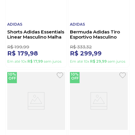
ADIDAS
ADIDAS
Shorts Adidas Essentials
Bermuda Adidas Tiro
Linear Masculino Malha
Esportivo Masculino
Jx5711 Verde
Ka9152 Preto
R$
199
,
99
R$
333
,
32
R$
179
,
98
R$
299
,
99
Em até
10
x
R$
17
,
99
sem juros
Em até
10
x
R$
29
,
99
sem juros
10%
10%
OFF
OFF