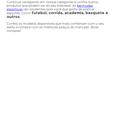
Nesta seção, você encontra bermudas masculinas da
Nike
,
Adidas, New Balance, Puma e muitas outras que podem ser
peças coringas do seu guarda-roupa. Não perca tempo, adquira a
sua!
BERMUDA PRAIA MASCULINA
Não tem nada melhor do que estar na praia utilizando uma
bermuda e um chinelo, não mesmo? Com as bermudas de praia
masculinas da Pittol, você tem uma peça confortável, estilosa e
moderna para usar durante as férias ou até mesmo em casa.
São modelos estampados e lisos para todos os gostos e estilos. O
melhor de tudo é que não marcam mesmo após molhado,
perfeito para você entrar no mar ou piscina sem se preocupar.
Adquira!
Continue navegando em nossas categorias e confira outros
produtos que podem ser do seu interesse. As
bermudas
esportivas
são excelentes para você que gosta de praticar
futebol, corrida, academia, basquete e
esportes, como
outros
.
Confira os modelos disponíveis que mais combinam com o seu
estilo e compre com os melhores preços do mercado. Boas
compras!