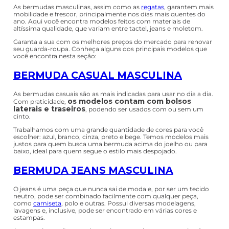
R$
259
,
98
R$
209
,
99
Em até
10
x
R$
25
,
99
sem juros
Em até
10
x
R$
20
,
99
sem juros
Mostrando
48 de 100
1
2
3
Compre bermudas masculinas com
ótimos preços na Pittol!
As bermudas masculinas, assim como as
regatas
, garantem mais
mobilidade e frescor, principalmente nos dias mais quentes do
ano. Aqui você encontra modelos feitos com materiais de
altíssima qualidade, que variam entre tactel, jeans e moletom.
Garanta a sua com os melhores preços do mercado para renovar
seu guarda-roupa. Conheça alguns dos principais modelos que
você encontra nesta seção:
BERMUDA CASUAL MASCULINA