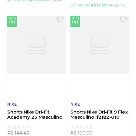
Em até
10
x
R$
17
,
99
sem juros
Em até
10
x
R$
17
,
99
sem juros
10%
10%
OFF
OFF
NIKE
NIKE
Shorts Nike Dri-Fit
Shorts Nike Dri-Fit 9 Flex
Academy 23 Masculino
Masculino If2182-010
Dr1360-451 Marinho
Preto
R$
144
,
43
R$
199
,
99