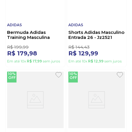
ADIDAS
ADIDAS
Bermuda Adidas
Shorts Adidas Masculino
Training Masculina
Entrada 26 - Jz2521
Iv5909 Marinho
Preto
R$
199
,
99
R$
144
,
43
R$
179
,
98
R$
129
,
99
Em até
10
x
R$
17
,
99
sem juros
Em até
10
x
R$
12
,
99
sem juros
10%
10%
OFF
OFF