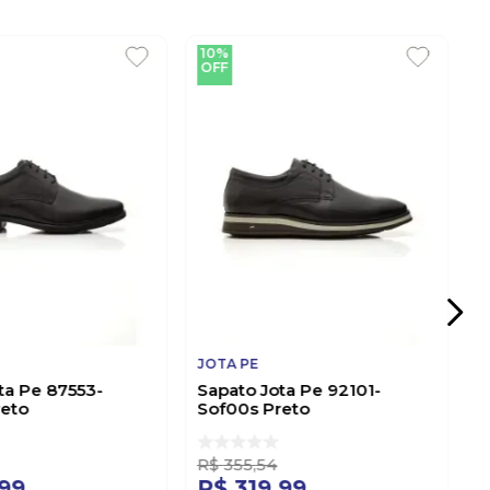
10%
OFF
JOTA PE
ta Pe 87553-
Sapato Jota Pe 92101-
reto
Sof00s Preto
R$
355
,
54
99
R$
319
,
99