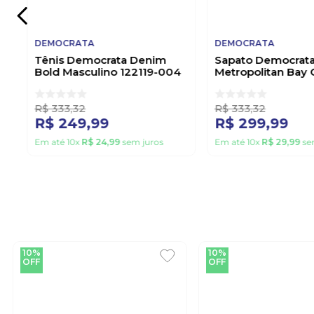
DEMOCRATA
DEMOCRATA
Tênis Democrata Denim
Sapato Democrat
Bold Masculino 122119-004
Metropolitan Bay 
Preto
Masculino 273101 
R$
333
,
32
R$
333
,
32
R$
249
,
99
R$
299
,
99
Em até
10
x
R$
24
,
99
sem juros
Em até
10
x
R$
29
,
99
se
10%
10%
OFF
OFF