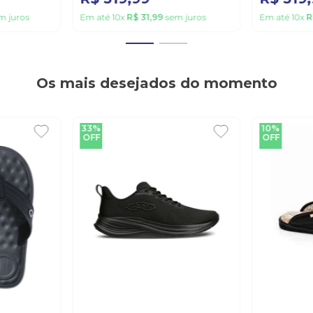
m juros
Em até
10
x
R$
31
,
99
sem juros
Em até
10
x
R
Os mais desejados do momento
33%
10%
OFF
OFF