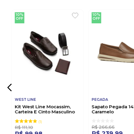
10%
10%
OFF
OFF
WEST LINE
PEGADA
Kit West Line Mocassim,
Sapato Pegada 14
Carteira E Cinto Masculino
Caramelo
Couro 1700 Marrom
1
R$
266
,
66
R$
111
,
10
R$
239
,
99
R$
99
,
98