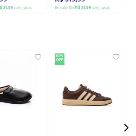
$
31
,
99
sem juros
Em até
10
x
R$
31
,
99
sem juros
10%
OFF