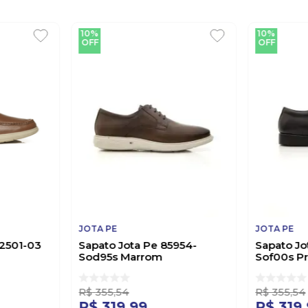
10%
10%
OFF
OFF
JOTA PE
JOTA PE
2501-03
Sapato Jota Pe 85954-
Sapato Jo
Sod95s Marrom
Sof00s P
R$
355
,
54
R$
355
,
54
R$
319
,
99
R$
319
,