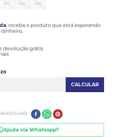
41
42
43
ida
, receba o produto que está esperando
dinheiro.
e devolução grátis
nais
azo
CALCULAR
MPARTILHAR
Ajuda via Whatsapp?