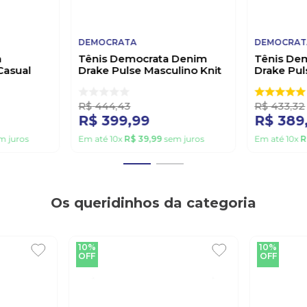
DEMOCRATA
DEMOCRAT
a
Tênis Democrata Denim
Tênis De
Casual
Drake Pulse Masculino Knit
Drake Pul
Preto
600102-001 Preto
Casual 60
R$
444
,
43
R$
433
,
32
R$
399
,
99
R$
389
m juros
Em até
10
x
R$
39
,
99
sem juros
Em até
10
x
R
Os queridinhos da categoria
10%
10%
OFF
OFF