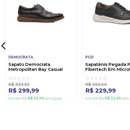
DEMOCRATA
PGD
Sapato Democrata
Sapatênis Pegada 
Metropolitan Bay Casual
Fibertech Em Microf
Masculino 273101 Preto
Masculino 175302-0
R$
333
,
32
R$
255
,
54
R$
299
,
99
R$
229
,
99
Em até
10
x
R$
29
,
99
sem juros
Em até
10
x
R$
22
,
99
sem 