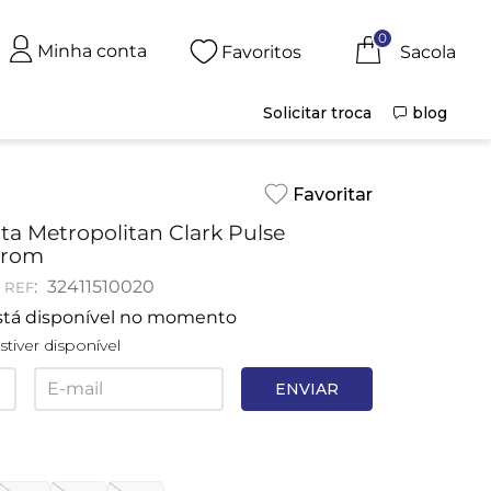
0
Minha conta
Favoritos
Solicitar troca
blog
a Metropolitan Clark Pulse
rrom
:
32411510020
stá disponível no momento
tiver disponível
ENVIAR