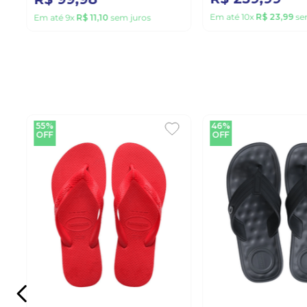
Em até
10
x
R$
23
,
99
se
Em até
9
x
R$
11
,
10
sem juros
55%
46%
OFF
OFF