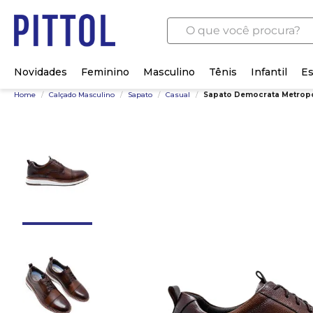
O que você procura?
Novidades
Feminino
Masculino
Tênis
Infantil
Es
Home
/
Calçado Masculino
/
Sapato
/
Casual
/
Sapato Democrata Metropo