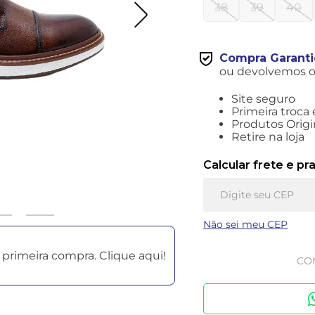
38
39
40
Compra Garant
ou devolvemos o 
Site seguro
Primeira troca 
Produtos Origi
Retire na loja
Calcular frete e pr
Não sei meu CEP
primeira compra. Clique aqui!
CO