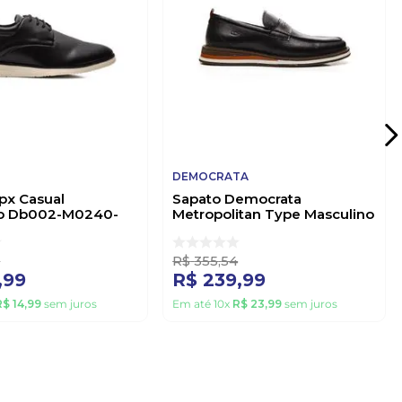
DEMOCRATA
px Casual
Sapato Democrata
no Db002-M0240-
Metropolitan Type Masculino
eto
272103-001 Preto
6
R$
355
,
54
,
99
R$
239
,
99
R$
14
,
99
sem juros
Em até
10
x
R$
23
,
99
sem juros