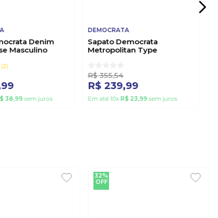
A
DEMOCRATA
mocrata Denim
Sapato Democrata
se Masculino
Metropolitan Type
0101 Preto
Masculino 272103-001
Preto
2
R$
355
,
54
,
99
R$
239
,
99
$
38
,
99
sem juros
Em até
10
x
R$
23
,
99
sem juros
32%
OFF