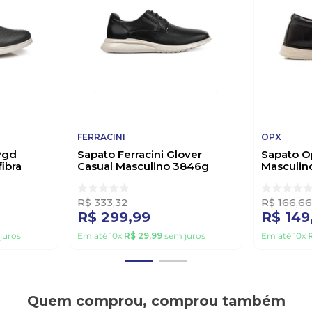
FERRACINI
OPX
Pgd
Sapato Ferracini Glover
Sapato O
ibra
Casual Masculino 3846g
Masculi
1 Preto
Preto
S0056 Pr
R$
333
,
32
R$
166
,
6
R$
299
,
99
R$
149
juros
Em até
10
x
R$
29
,
99
sem juros
Em até
10
x
Quem comprou, comprou também