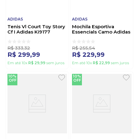
ADIDAS
ADIDAS
Tenis Vl Court Toy Story
Mochila Esportiva
Cf I Adidas Ki9177
Essencials Camo Adidas
Branco
Kh4604 Marrom
R$
333
,
32
R$
255
,
54
R$
299
,
99
R$
229
,
99
Em até
10
x
R$
29
,
99
sem juros
Em até
10
x
R$
22
,
99
sem juros
10%
10%
OFF
OFF