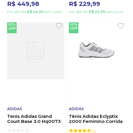
R$
449
,
98
R$
229
,
99
Em até
10
x
R$
44
,
99
sem juros
Em até
10
x
R$
22
,
99
sem juros
10%
10%
OFF
OFF
ADIDAS
ADIDAS
Tenis Adidas Grand
Tênis Adidas Eclyptix
Court Base 3.0 Hq0073
2000 Feminino Corrida
Marrom
Ji4542 Branco
1