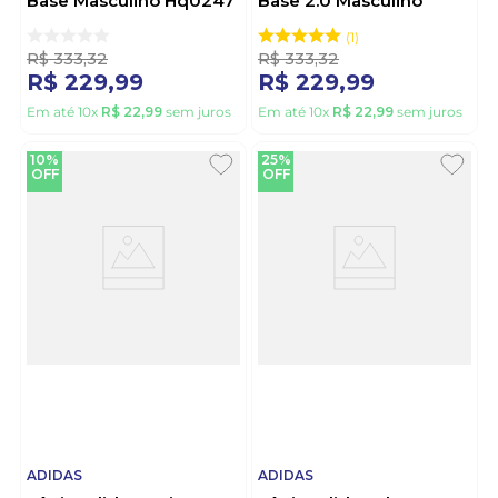
Base Masculino Hq0247
Base 2.0 Masculino
Branco
If4135 Branco
1
R$
333
,
32
R$
333
,
32
R$
229
,
99
R$
229
,
99
Em até
10
x
R$
22
,
99
sem juros
Em até
10
x
R$
22
,
99
sem juros
10%
25%
OFF
OFF
ADIDAS
ADIDAS