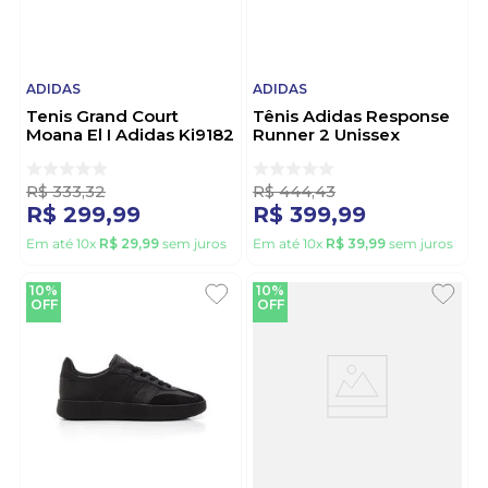
ADIDAS
ADIDAS
Tenis Grand Court
Tênis Adidas Response
Moana El I Adidas Ki9182
Runner 2 Unissex
Lilas
Kj0094 Branco
R$
333
,
32
R$
444
,
43
R$
299
,
99
R$
399
,
99
Em até
10
x
R$
29
,
99
sem juros
Em até
10
x
R$
39
,
99
sem juros
10%
10%
OFF
OFF