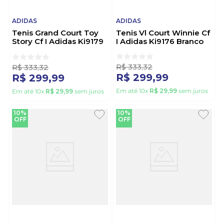
ADIDAS
ADIDAS
Tenis Grand Court Toy
Tenis Vl Court Winnie Cf
Story Cf I Adidas Ki9179
I Adidas Ki9176 Branco
Branco
R$
333
,
32
R$
333
,
32
R$
299
,
99
R$
299
,
99
Em até
10
x
R$
29
,
99
sem juros
Em até
10
x
R$
29
,
99
sem juros
10%
10%
OFF
OFF