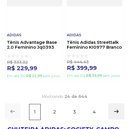
ADIDAS
ADIDAS
Tênis Advantage Base
Tênis Adidas Streettalk
2.0 Feminino Jq0393
Feminino KI0977 Branco
Branco
R$
444
,
43
R$
333
,
32
R$
399
,
99
R$
229
,
99
Em até
10
x
R$
39
,
99
sem juros
Em até
10
x
R$
22
,
99
sem juros
Mostrando
24 de 644
1
2
3
4