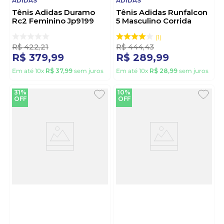
ADIDAS
ADIDAS
Tênis Adidas Duramo
Tênis Adidas Runfalcon
Rc2 Feminino Jp9199
5 Masculino Corrida
Azul
Jj7822 Preto
1
R$
422
,
21
R$
444
,
43
R$
379
,
99
R$
289
,
99
Em até
10
x
R$
37
,
99
sem juros
Em até
10
x
R$
28
,
99
sem juros
31%
10%
OFF
OFF