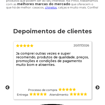
produtos que podem ser do seu interesse. Na PIttol, trabalhamos
melhores marcas do mercado
com as
que oferecem o
que há de melhor: casacos,
chinelos
, calças e muito mais. Confira!
/2026
20/07/2026
Ja comprei outras vezes e super
Suu
recomendo, produtos de qualidade, preços,
promoções e condições de pagamento
muito bom e atraentes.
Processo de compra
Entrega
Atendimento
Ent