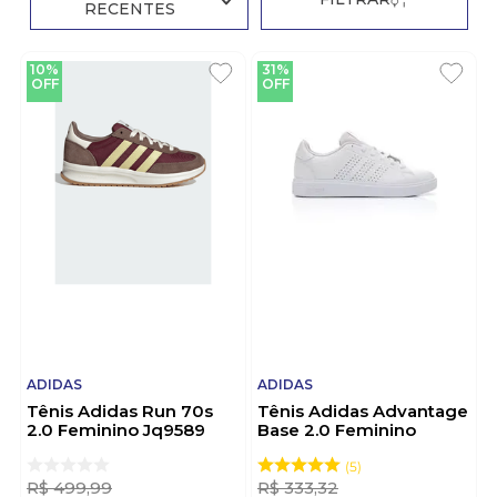
RECENTES
10%
31%
OFF
OFF
ADIDAS
ADIDAS
Tênis Adidas Run 70s
Tênis Adidas Advantage
2.0 Feminino Jq9589
Base 2.0 Feminino
Bordo
If4136 Branco
5
R$
499
,
99
R$
333
,
32