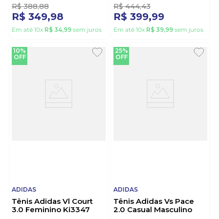
R$
388
,
88
R$
444
,
43
R$
349
,
98
R$
399
,
99
Em até
10
x
R$
34
,
99
sem juros
Em até
10
x
R$
39
,
99
sem juros
10%
25%
OFF
OFF
ADIDAS
ADIDAS
Tênis Adidas Vl Court
Tênis Adidas Vs Pace
3.0 Feminino Ki3347
2.0 Casual Masculino
Marrom
Hp6010 Branco