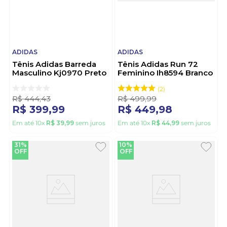
ADIDAS
ADIDAS
Tênis Adidas Barreda
Tênis Adidas Run 72
Masculino Kj0970 Preto
Feminino Ih8594 Branco
2
R$
444
,
43
R$
499
,
99
R$
399
,
99
R$
449
,
98
Em até
10
x
R$
39
,
99
sem juros
Em até
10
x
R$
44
,
99
sem juros
31%
10%
OFF
OFF