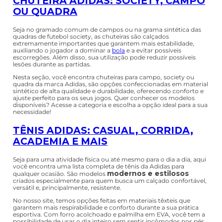
CHUTEIRA ADIDAS: SOCIETY, CAMPO
OU QUADRA
Seja no gramado comum de campos ou na grama sintética das
quadras de futebol society, as chuteiras são calçados
extremamente importantes que garantem mais estabilidade,
auxiliando o jogador a dominar a
bola
e a evitar possíveis
escorregões. Além disso, sua utilização pode reduzir possíveis
lesões durante as partidas.
Nesta seção, você encontra chuteiras para campo, society ou
quadra da marca Adidas, são opções confeccionadas em material
sintético de alta qualidade e durabilidade, oferecendo conforto e
ajuste perfeito para os seus jogos. Quer conhecer os modelos
disponíveis? Acesse a categoria e escolha a opção ideal para a sua
necessidade!
TÊNIS ADIDAS: CASUAL, CORRIDA,
ACADEMIA E MAIS
Seja para uma atividade física ou até mesmo para o dia a dia, aqui
você encontra uma lista completa de tênis da Adidas para
modernos e estilosos
qualquer ocasião. São modelos
criados especialmente para quem busca um calçado confortável,
versátil e, principalmente, resistente.
No nosso site, temos opções feitas em materiais têxteis que
garantem mais respirabilidade e conforto durante a sua prática
esportiva. Com forro acolchoado e palmilha em EVA, você tem a
possibilidade de usar o dia inteiro sem sentir incômodos nos pés.