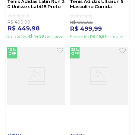
Tênis Adidas Latin Run 3
Tênis Adidas Ultrarun 5
0 Unissex La1418 Preto
Masculino Corrida
Ie8794 Preto
R$
499
,
99
R$
666
,
65
R$
449
,
98
R$
499
,
99
Em até
10
x
R$
44
,
99
sem juros
Em até
10
x
R$
49
,
99
sem juros
10%
35%
OFF
OFF