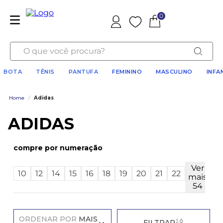
0
Favoritos
O que você procura?
BOTA
TÊNIS
PANTUFA
FEMININO
MASCULINO
INFA
Home
/
Adidas
ADIDAS
numeração
Ver
10
12
14
15
16
18
19
20
21
22
mais
54
ORDENAR POR
MAIS
FILTRAR