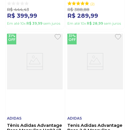
2
R$
444
,
43
R$
388
,
88
R$
399
,
99
R$
289
,
99
Em até
10
x
R$
39
,
99
sem juros
Em até
10
x
R$
28
,
99
sem juros
31%
31%
OFF
OFF
ADIDAS
ADIDAS
Tênis Adidas Advantage
Tenis Adidas Advantage