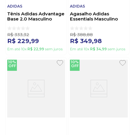
ADIDAS
ADIDAS
Tênis Adidas Advantage
Agasalho Adidas
Base 2.0 Masculino
Essentials Masculino
Ih1703 Preto
Ke4026 Preto
R$
333
,
32
R$
388
,
88
R$
229
,
99
R$
349
,
98
Em até
10
x
R$
22
,
99
sem juros
Em até
10
x
R$
34
,
99
sem juros
10%
10%
OFF
OFF