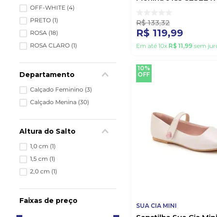
OFF-WHITE
(
4
)
PRETO
(
1
)
R$
133
,
32
R$
119
,
99
ROSA
(
18
)
ROSA CLARO
(
1
)
Em até
10
x
R$
11
,
99
sem jur
10%
Departamento
OFF
Calçado Feminino
(
3
)
Calçado Menina
(
30
)
Altura do Salto
1,0 cm
(
1
)
1,5 cm
(
1
)
2,0 cm
(
1
)
Faixas de preço
SUA CIA MINI