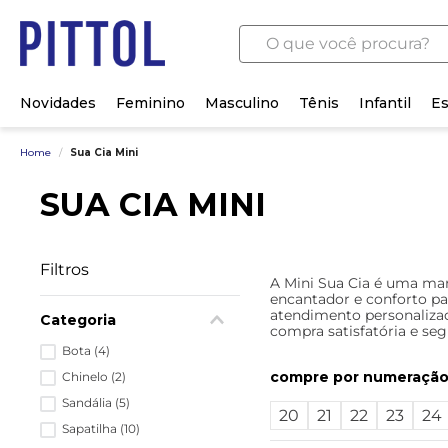
O que você procura?
Novidades
Feminino
Masculino
Tênis
Infantil
Es
Home
/
Sua Cia Mini
SUA CIA MINI
Filtros
A Mini Sua Cia é uma marc
encantador e conforto pa
atendimento personalizad
Categoria
compra satisfatória e seg
Bota
(
4
)
numeraçã
Chinelo
(
2
)
Sandália
(
5
)
20
21
22
23
24
Sapatilha
(
10
)