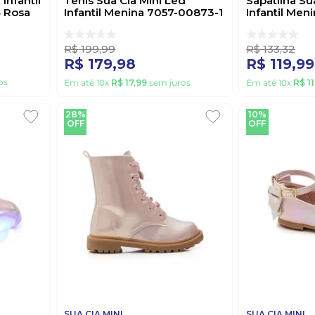
Infantil
Tênis Sua Cia Mini Led
Sapatilha Sua
 Rosa
Infantil Menina 7057-00873-1
Infantil Men
Rosa
00855-1 Ros
R$
199
,
99
R$
133
,
32
R$
179
,
98
R$
119
,
99
os
Em até
10
x
R$
17
,
99
sem juros
Em até
10
x
R$
11
28%
10%
OFF
OFF
SUA CIA MINI
SUA CIA MINI