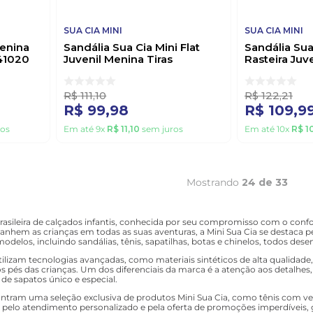
SUA CIA MINI
SUA CIA MINI
enina
Sandália Sua Cia Mini Flat
Sandália Sua
41020
Juvenil Menina Tiras
Rasteira Juv
Transpassadas 9185-52108-1
Strass 9185-
Bege
R$
111
,
10
R$
122
,
21
R$
99
,
98
R$
109
,
9
os
Em até
9
x
R$
11
,
10
sem juros
Em até
10
x
R$
1
Mostrando
24 de 33
rasileira de calçados infantis, conhecida por seu compromisso com o conf
nhem as crianças em todas as suas aventuras, a Mini Sua Cia se destaca p
elos, incluindo sandálias, tênis, sapatilhas, botas e chinelos, todos des
tilizam tecnologias avançadas, como materiais sintéticos de alta qualidade
os pés das crianças. Um dos diferenciais da marca é a atenção aos detalhe
 de sapatos único e especial.
ncontram uma seleção exclusiva de produtos Mini Sua Cia, como tênis com vel
ca pelo atendimento personalizado e pela oferta de promoções imperdíveis, 