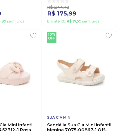
R$
244
,
43
9
R$
175
,
99
4
,
99
sem juros
Em até
10
x
R$
17
,
59
sem juros
10%
OFF
SUA CIA MINI
ia Mini Infantil
Sandália Sua Cia Mini Infantil
.52312-1 Rosa
Menina 7075-00867-1 Off-