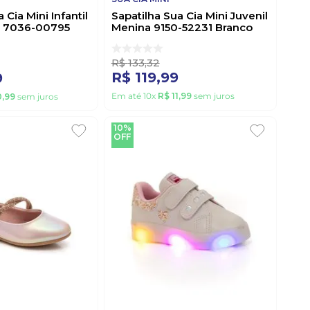
 Cia Mini Infantil
Sapatilha Sua Cia Mini Juvenil
o 7036-00795
Menina 9150-52231 Branco
R$
133
,
32
R$
119
,
99
9
Em até
10
x
R$
11
,
99
sem juros
0
,
99
sem juros
10%
OFF