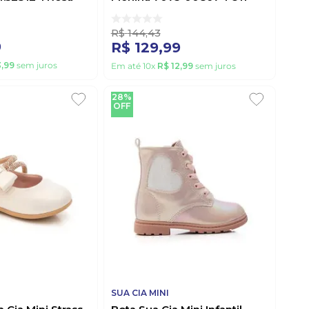
White
R$
144
,
43
9
R$
129
,
99
3
,
99
sem juros
Em até
10
x
R$
12
,
99
sem juros
28%
OFF
SUA CIA MINI