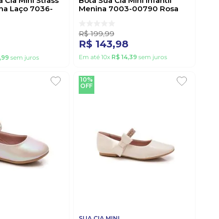
 Cia Mini Strass
Bota Sua Cia Mini Infantil
ina Laço 7036-
Menina 7003-00790 Rosa
a
R$
199
,
99
R$
143
,
98
Em até
10
x
R$
14
,
39
sem juros
,
99
sem juros
10%
OFF
SUA CIA MINI