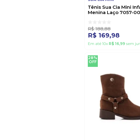
Tênis Sua Cia Mini Infa
Menina Laço 7057-0
Rosa
R$
188
,
88
R$
169
,
98
Em até
10
x
R$
16
,
99
sem jur
28%
OFF