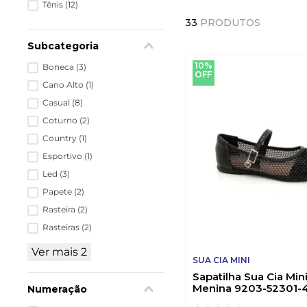
Tênis
(
12
)
33
PRODUTOS
Subcategoria
10%
Boneca
(
3
)
OFF
Cano Alto
(
1
)
Casual
(
8
)
Coturno
(
2
)
Country
(
1
)
Esportivo
(
1
)
Led
(
3
)
Papete
(
2
)
Rasteira
(
2
)
Rasteiras
(
2
)
Ver mais 2
SUA CIA MINI
Sapatilha Sua Cia Mini 
Menina 9203-52301-4
Numeração