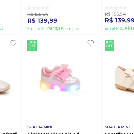
Off-White
R$
155
,
54
R$
155
,
54
R$
139
,
9
R$
139
,
99
os
Em até
10
x
R$
1
Em até
10
x
R$
13
,
99
sem juros
10%
10%
OFF
OFF
SUA CIA MINI
SUA CIA MINI