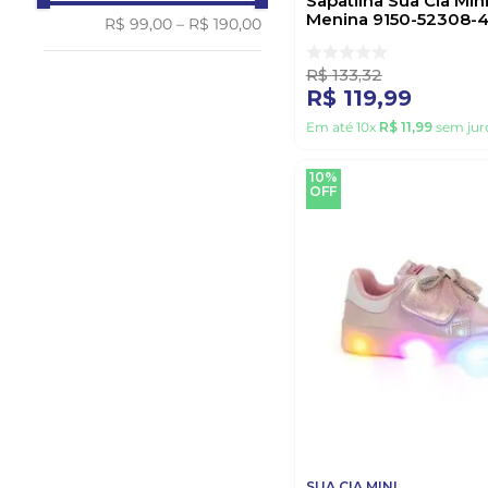
Sapatilha Sua Cia Mini 
Menina 9150-52308-4
R$ 99,00
–
R$ 190,00
R$
133
,
32
R$
119
,
99
Em até
10
x
R$
11
,
99
sem jur
10%
OFF
SUA CIA MINI