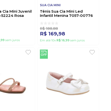
SUA CIA MINI
 Cia Mini Juvenil
Tênis Sua Cia Mini Led
-52224 Rosa
Infantil Menina 7057-00776
Off-White
R$
188
,
88
R$
169
,
98
,
99
sem juros
Em até
10
x
R$
16
,
99
sem juros
10%
OFF