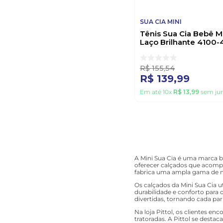
SUA CIA MINI
Tênis Sua Cia Bebê M
Laço Brilhante 4100-
Branco
R$
155
,
54
R$
139
,
99
Em até
10
x
R$
13
,
99
sem jur
A Mini Sua Cia é uma marca b
oferecer calçados que acompa
fabrica uma ampla gama de mod
Os calçados da Mini Sua Cia u
durabilidade e conforto para 
divertidas, tornando cada par
Na loja Pittol, os clientes e
tratoradas. A Pittol se desta