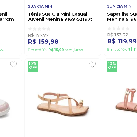
SUA CIA MINI
SUA CIA MINI
enil
Tênis Sua Cia Mini Casual
Sapatilha Sua
Marrom
Juvenil Menina 9169-52197t
Menina 9196
Rosa
R$
133
,
32
R$
177
,
77
R$
119
,
99
R$
159
,
98
os
Em até
10
x
R$
11
Em até
10
x
R$
15
,
99
sem juros
10%
10%
OFF
OFF