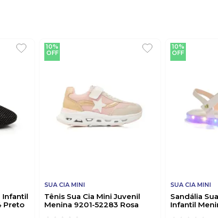
10%
10%
OFF
OFF
SUA CIA MINI
SUA CIA MINI
Infantil
Tênis Sua Cia Mini Juvenil
Sandália Sua
 Preto
Menina 9201-52283 Rosa
Infantil Men
00843-1 Off