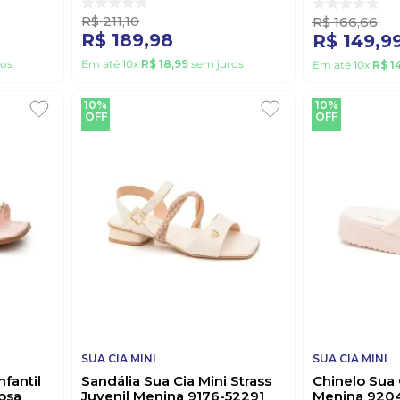
R$
211
,
10
R$
166
,
66
R$
189
,
98
R$
149
,
9
os
Em até
10
x
R$
18
,
99
sem juros
Em até
10
x
R$
1
10%
10%
OFF
OFF
SUA CIA MINI
SUA CIA MINI
nfantil
Sandália Sua Cia Mini Strass
Chinelo Sua C
osa
Juvenil Menina 9176-52291
Menina 9204