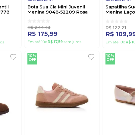
ntil
Bota Sua Cia Mini Juvenil
Sapatilha Sua
0778
Menina 9048-52209 Rosa
Menina Laç
Rosa
R$
244
,
43
R$
122
,
21
R$
175
,
99
R$
109
,
9
Em até
10
x
R$
17
,
59
sem juros
os
Em até
10
x
R$
1
10%
10%
OFF
OFF