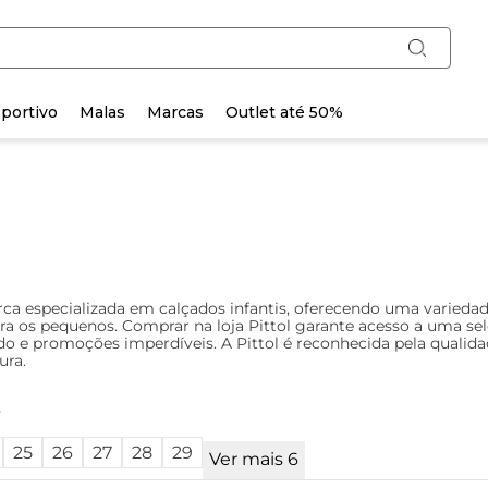
portivo
Malas
Marcas
Outlet até 50%
a especializada em calçados infantis, oferecendo uma variedade 
ra os pequenos. Comprar na loja Pittol garante acesso a uma sel
o e promoções imperdíveis. A Pittol é reconhecida pela qualid
ura.
o
25
26
27
28
29
Ver mais 6