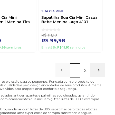
SUA CIA MINI
 Cia Mini
Sapatilha Sua Cia Mini Casual
enil Menina Tira
Bebe Menina Laço 4101-
5211 Rosa
41006 Branco
R$
111
,
10
9
R$
99
,
98
0
,
99
sem juros
Em até
9
x
R$
11
,
10
sem juros
1
2
orto e o estilo para os pequenos. Fundada com o propósito de
ela qualidade e pelo design encantador de seus produtos. A marca
envolvidos para proporcionar conforto e segurança.
, solados antiderrapantes e palmilhas acolchoadas, garantindo
s, com acabamentos que incluem glitter, luzes de LED e estampas
cro, sandálias com luzes de LED, sapatilhas perolizadas e botas
garantindo uma experiência de compra satisfatória e segura.