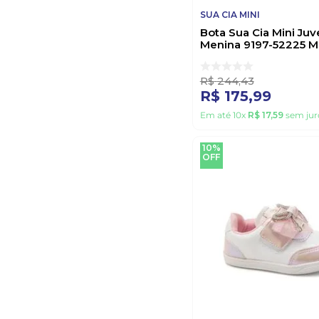
SUA CIA MINI
Bota Sua Cia Mini Juv
Menina 9197-52225 
R$
244
,
43
R$
175
,
99
Em até
10
x
R$
17
,
59
sem jur
10%
OFF