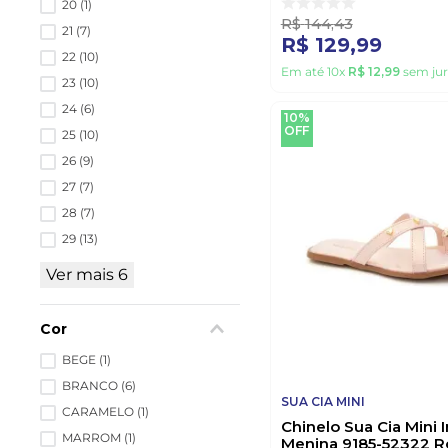
20
(
1
)
R$
144
,
43
21
(
7
)
R$
129
,
99
22
(
10
)
Em até
10
x
R$
12
,
99
sem jur
23
(
10
)
24
(
6
)
10%
OFF
25
(
10
)
26
(
9
)
27
(
7
)
28
(
7
)
29
(
13
)
Ver mais 6
Cor
BEGE
(
1
)
BRANCO
(
6
)
SUA CIA MINI
CARAMELO
(
1
)
Chinelo Sua Cia Mini I
MARROM
(
1
)
Menina 9185-52322 R