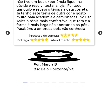
não tiveram boa experiência fiquei na
rec
dúvida e resolvi testar a loja . Foi tudo
pro
tranquilo e recebi o tênis na data correta.
mui
Já tenho este tenis de outra cor e gosto
muito para academia e caminhadas . Só uso
Asics o tênis mais confortável que tem e a
forma é mais larga não apertando os pés .
Parabéns a empresa pois não conhecia
sou de Belo Horizonte. Foi uma boa
Processo de compra
oportunidade de conhecer
Entrega
Atendimento
Ent
Marcia B.
Belo Horizonte
/
MG