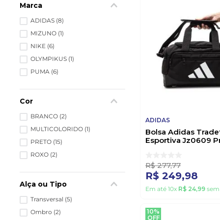
Marca
ADIDAS
(
8
)
MIZUNO
(
1
)
NIKE
(
6
)
OLYMPIKUS
(
1
)
PUMA
(
6
)
Cor
BRANCO
(
2
)
ADIDAS
MULTICOLORIDO
(
1
)
Bolsa Adidas Trade
Esportiva Jz0609 P
PRETO
(
15
)
ROXO
(
2
)
R$
277
,
77
R$
249
,
98
Alça ou Tipo
Em até
10
x
R$
24
,
99
sem 
Transversal
(
5
)
10%
Ombro
(
2
)
OFF