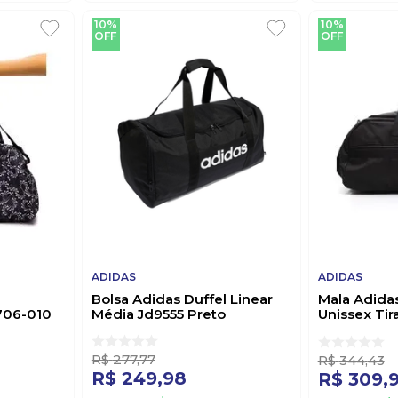
10%
10%
OFF
OFF
ADIDAS
ADIDAS
Bolsa Adidas Duffel Linear
Mala Adida
706-010
Média Jd9555 Preto
Unissex Ti
Preto
R$
277
,
77
R$
344
,
43
R$
249
,
98
R$
309
,