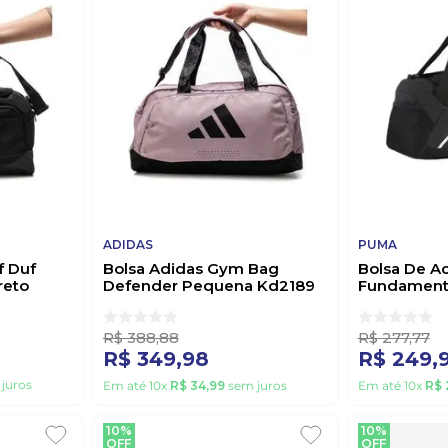
ADIDAS
PUMA
f Duf
Bolsa Adidas Gym Bag
Bolsa De 
reto
Defender Pequena Kd2189
Fundamental
Roxo
Pequena 09
R$
388
,
88
R$
277
,
77
R$
349
,
98
R$
249
,
juros
Em até
10
x
R$
34
,
99
sem juros
Em até
10
x
R$
10%
10%
OFF
OFF