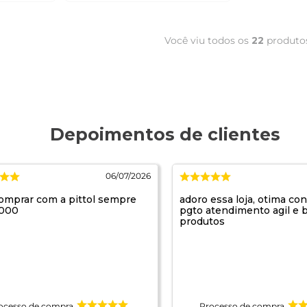
Você viu todos os
22
produto
06/07/2026
omprar com a pittol sempre
adoro essa loja, otima co
1000
pgto atendimento agil e 
produtos
ocesso de compra
Processo de compra