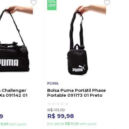
10%
OFF
PUMA
 Challenger
Bolsa Puma Portátil Phase
Xs 091142 01
Portable 091173 01 Preto
R$
111
,
10
R$
99
,
98
9
Em até
9
x
R$
11
,
10
sem juros
19
,
99
sem juros