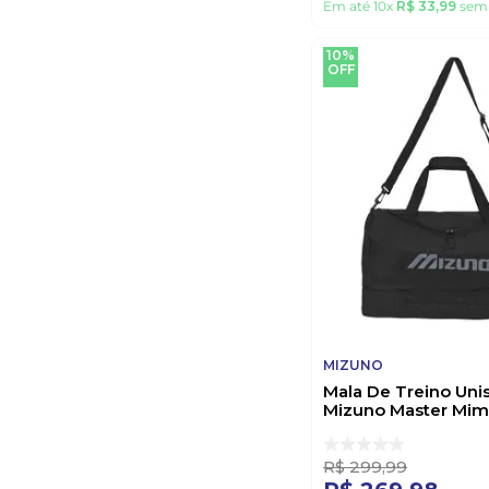
Em até
10
x
R$
33
,
99
sem 
10%
OFF
MIZUNO
Mala De Treino Uni
Mizuno Master Mi
Preto
R$
299
,
99