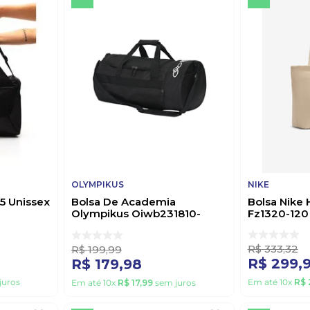
OLYMPIKUS
NIKE
95 Unissex
Bolsa De Academia
Bolsa Nike 
Olympikus Oiwb231810-
Fz1320-120
Ptobc Preto
R$
333
,
32
R$
199
,
99
R$
299
,
R$
179
,
98
juros
Em até
10
x
R$
Em até
10
x
R$
17
,
99
sem juros