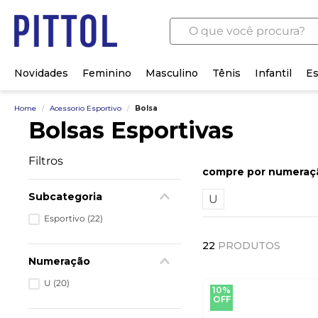
O que você procura?
Novidades
Feminino
Masculino
Tênis
Infantil
Es
Home
/
Acessorio Esportivo
/
Bolsa
Bolsas Esportivas
Filtros
numeraç
Subcategoria
U
Esportivo
(
22
)
22
PRODUTOS
Numeração
U
(
20
)
10%
OFF