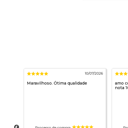
/07/2026
10/07/2026
Maravilhoso. Ótima qualidade
amo c
nota 
Processo de compra
Pr