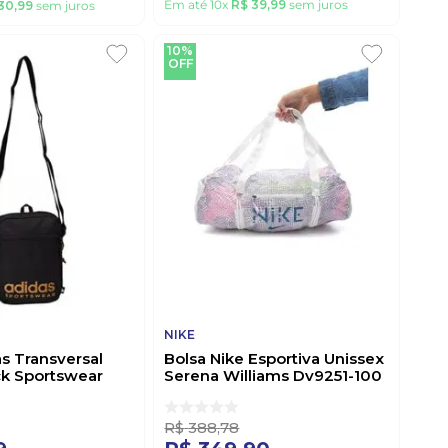
Em até
10
x
R$
39
,
99
sem juros
30
,
99
sem juros
10%
OFF
NIKE
s Transversal
Bolsa Nike Esportiva Unissex
ck Sportswear
Serena Williams Dv9251-100
to
Multicolorido
R$
388
,
78