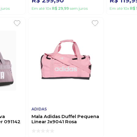
R$
299
,
90
R$
119
,
9
juros
Em até
10
x
R$
29
,
99
sem juros
Em até
10
x
R$
ADIDAS
va
Mala Adidas Duffel Pequena
r 091142
Linear Jx9041 Rosa