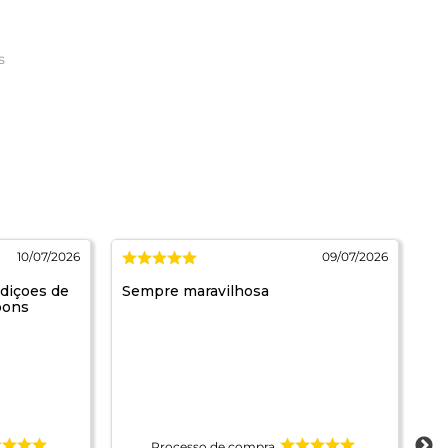
s
10/07/2026
09/07/2026
ndiçoes de
Sempre maravilhosa
Co
bons
Processo de compra