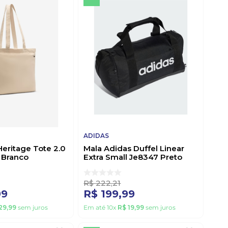
ADIDAS
Heritage Tote 2.0
Mala Adidas Duffel Linear
 Branco
Extra Small Je8347 Preto
R$
222
,
21
99
R$
199
,
99
29
,
99
sem juros
Em até
10
x
R$
19
,
99
sem juros