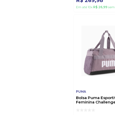
R$
269
,
98
Em até
10
x
R$
26
,
99
sem 
PUMA
Bolsa Puma Esporti
Feminina Challenge
23 Lilas