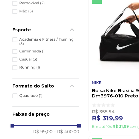
Removível
(
2
)
Mão
(
5
)
Esporte
Academia e Fitness / Training
(
5
)
Caminhada
(
1
)
Casual
(
3
)
Running
(
1
)
NIKE
Formato do Salto
Bolsa Nike Brasilia 
Dm3976-010 Preto
Quadrado
(
1
)
R$
355
,
54
Faixas de preço
R$
319
,
99
Em até
10
x
R$
31
,
99
sem 
R$ 99,00
–
R$ 400,00