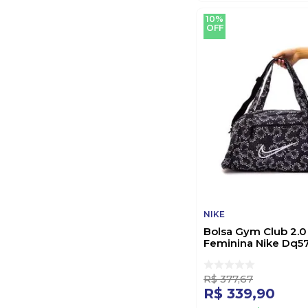
10%
OFF
NIKE
Bolsa Gym Club 2.0
Feminina Nike Dq5
Preto
R$
377
,
67
R$
339
,
90