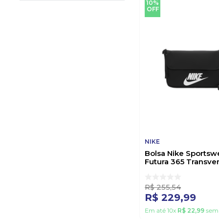
10%
OFF
NIKE
Bolsa Nike Sportsw
Futura 365 Transver
Cw9300-010 Preto
R$
255
,
54
R$
229
,
99
Em até
10
x
R$
22
,
99
sem 