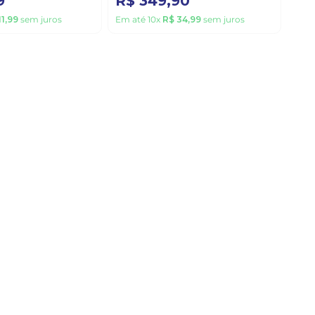
9
R$
349
,
90
11
,
99
sem juros
Em até
10
x
R$
34
,
99
sem juros