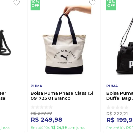
10%
10%
OFF
OFF
PUMA
PUMA
ear
Bolsa Puma Phase Class 15l
Bolsa Puma
sal
091735 01 Branco
Duffel Bag 
Preto
R$
277
,
77
R$
222
,
21
R$
249
,
98
R$
199
,
9
Em até
10
x
R$
24
,
99
sem juros
juros
Em até
10
x
R$