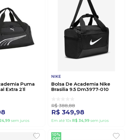
NIKE
Academia Puma
Bolsa De Academia Nike
 Extra 21l
Brasilia 9.5 Dm3977-010
1188 01 Preto
Preto
R$
388
,
88
98
R$
349
,
98
24
,
99
sem juros
Em até
10
x
R$
34
,
99
sem juros
10%
OFF