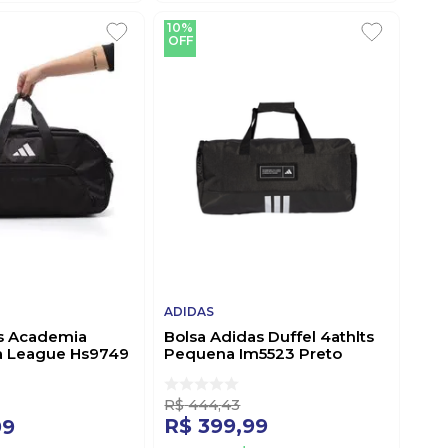
10%
OFF
ADIDAS
s Academia
Bolsa Adidas Duffel 4athlts
ra League Hs9749
Pequena Im5523 Preto
R$
444
,
43
R$
399
,
99
99