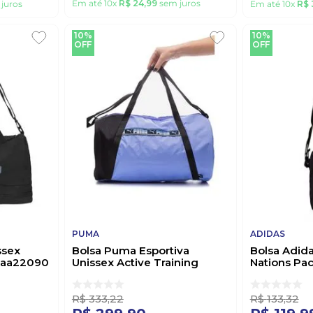
Em até
10
x
R$
24
,
99
sem juros
juros
Em até
10
x
R$
10%
10%
OFF
OFF
PUMA
ADIDAS
ssex
Bolsa Puma Esportiva
Bolsa Adida
maa22090
Unissex Active Training
Nations Pa
Essentials 079629 02 Roxo
Je6706 Pre
R$
333
,
22
R$
133
,
32