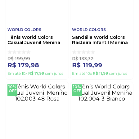
WORLD COLORS
WORLD COLORS
Tênis World Colors
Sandália World Colors
Casual Juvenil Menina
Rasteira Infantil Menina
Retro Runer 320.002-2
108.005-313 Pink
Preto
R$
199
,
99
R$
133
,
32
R$
179
,
98
R$
119
,
99
Em até
10
x
R$
17
,
99
sem juros
Em até
10
x
R$
11
,
99
sem juros
10%
10%
OFF
OFF