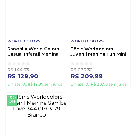
WORLD COLORS
WORLD COLORS
Sandália World Colors
Tênis Worldcolors
Casual Infantil Menina
Juvenil Menina Fun Mini
Brilho 296.001 Ouro
329.021-4166 Branco
R$
144
,
33
R$
233
,
32
R$
129
,
90
R$
209
,
99
Em até
10
x
R$
12
,
99
sem juros
Em até
10
x
R$
20
,
99
sem juros
10%
OFF