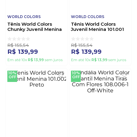
WORLD COLORS
WORLD COLORS
Tênis World Colors
Tênis World Colors
Chunky Juvenil Menina
Juvenil Menina 101.001
Cadarço 101.001-1
Bege
Branco
R$
155
,
54
R$
155
,
54
R$
139
,
99
R$
139
,
99
Em até
10
x
R$
13
,
99
sem juros
Em até
10
x
R$
13
,
99
sem juros
10%
10%
OFF
OFF