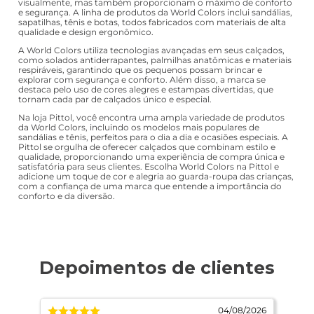
visualmente, mas também proporcionam o máximo de conforto
e segurança. A linha de produtos da World Colors inclui sandálias,
sapatilhas, tênis e botas, todos fabricados com materiais de alta
qualidade e design ergonômico.
A World Colors utiliza tecnologias avançadas em seus calçados,
como solados antiderrapantes, palmilhas anatômicas e materiais
respiráveis, garantindo que os pequenos possam brincar e
explorar com segurança e conforto. Além disso, a marca se
destaca pelo uso de cores alegres e estampas divertidas, que
tornam cada par de calçados único e especial.
Na loja Pittol, você encontra uma ampla variedade de produtos
da World Colors, incluindo os modelos mais populares de
sandálias e tênis, perfeitos para o dia a dia e ocasiões especiais. A
Pittol se orgulha de oferecer calçados que combinam estilo e
qualidade, proporcionando uma experiência de compra única e
satisfatória para seus clientes. Escolha World Colors na Pittol e
adicione um toque de cor e alegria ao guarda-roupa das crianças,
com a confiança de uma marca que entende a importância do
conforto e da diversão.
2026
04/08/2026