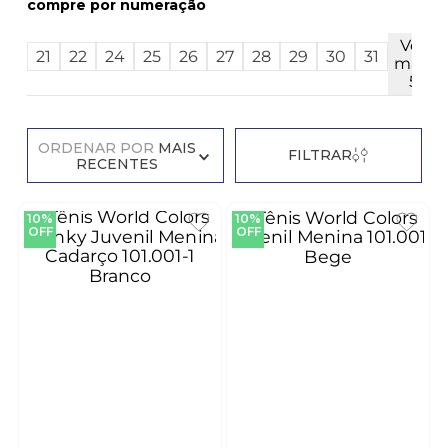
numeração
Ver
21
22
24
25
26
27
28
29
30
31
mais
5
ORDENAR POR
MAIS
FILTRAR
RECENTES
10%
10%
OFF
OFF