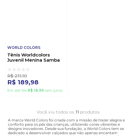
WORLD COLORS
Tênis Worldcolors
Juvenil Menina Samba
Love 344.019-3129
Branco
R$
211
,
10
R$
189
,
98
Em até
10
x
R$
18
,
99
sem juros
Você viu todos os
11
produtos
A marca World Colors foi criada com a missão de trazer alegria e
conforto para os pés das crianças, utilizando cores vibrantes e
designs inovadores. Desde sua fundação, a World Colors tem se
dedicado a desenvolver calçados que não apenas encantam