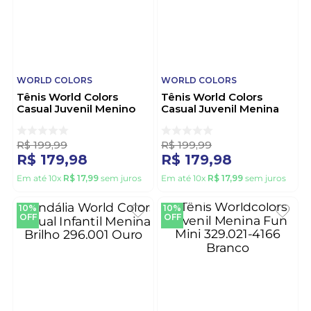
WORLD COLORS
WORLD COLORS
Tênis World Colors
Tênis World Colors
Casual Juvenil Menino
Casual Juvenil Menina
102.003-48 Rosa
102.004-3 Branco
R$
199
,
99
R$
199
,
99
R$
179
,
98
R$
179
,
98
Em até
10
x
R$
17
,
99
sem juros
Em até
10
x
R$
17
,
99
sem juros
10%
10%
OFF
OFF