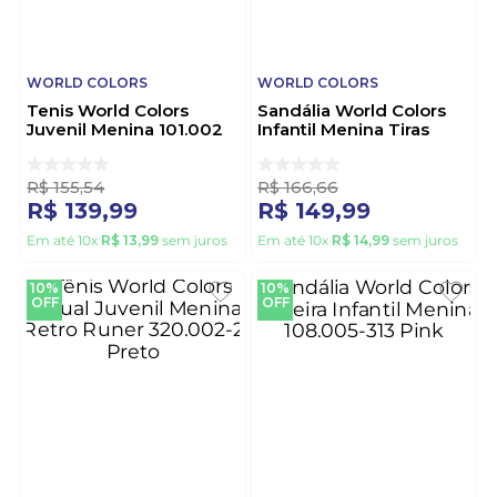
WORLD COLORS
WORLD COLORS
Tenis World Colors
Sandália World Colors
Juvenil Menina 101.002
Infantil Menina Tiras
Preto
Com Flores 108.006-1
Off-White
R$
155
,
54
R$
166
,
66
R$
139
,
99
R$
149
,
99
Em até
10
x
R$
13
,
99
sem juros
Em até
10
x
R$
14
,
99
sem juros
10%
10%
OFF
OFF