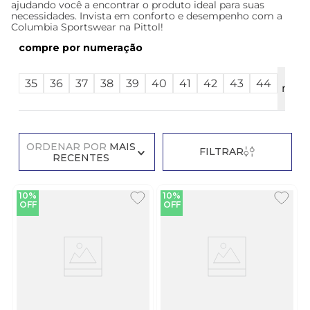
ajudando você a encontrar o produto ideal para suas
necessidades. Invista em conforto e desempenho com a
Columbia Sportswear na Pittol!
numeração
Ver
35
36
37
38
39
40
41
42
43
44
mais
12
ORDENAR POR
MAIS
FILTRAR
RECENTES
10%
10%
OFF
OFF