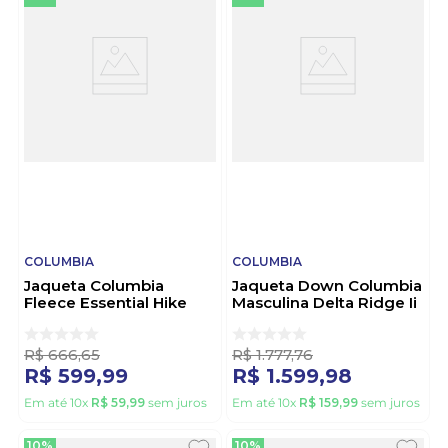
COLUMBIA
COLUMBIA
Jaqueta Columbia
Jaqueta Down Columbia
Fleece Essential Hike
Masculina Delta Ridge Ii
Masculino 2136841
2086241 Verde
Vermelho
R$
666
,
65
R$
1
.
777
,
76
R$
599
,
99
R$
1
.
599
,
98
Em até
10
x
R$
59
,
99
sem juros
Em até
10
x
R$
159
,
99
sem juros
10%
10%