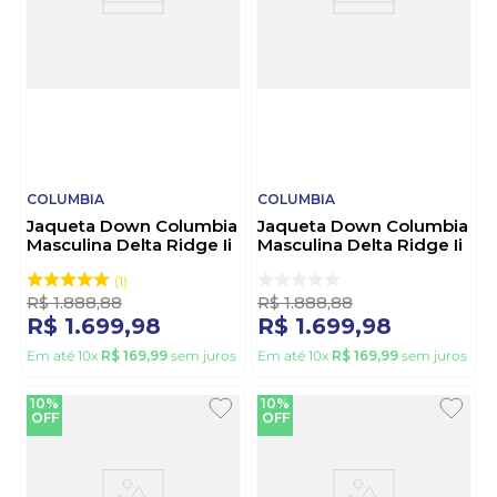
COLUMBIA
COLUMBIA
Jaqueta Down Columbia
Jaqueta Down Columbia
Masculina Delta Ridge Ii
Masculina Delta Ridge Ii
2086241 Preto
2086241 Off-White
1
R$
1
.
888
,
88
R$
1
.
888
,
88
R$
1
.
699
,
98
R$
1
.
699
,
98
Em até
10
x
R$
169
,
99
sem juros
Em até
10
x
R$
169
,
99
sem juros
10%
10%
OFF
OFF