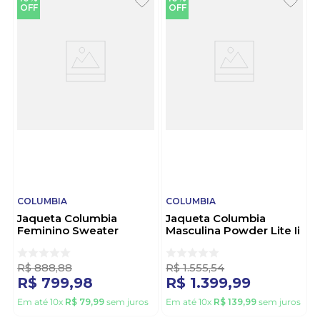
OFF
OFF
COLUMBIA
COLUMBIA
Jaqueta Columbia
Jaqueta Columbia
Feminino Sweater
Masculina Powder Lite Ii
Weather 2085721 Preto
2086961 Marinho
R$
888
,
88
R$
1
.
555
,
54
R$
799
,
98
R$
1
.
399
,
99
Em até
10
x
R$
79
,
99
sem juros
Em até
10
x
R$
139
,
99
sem juros