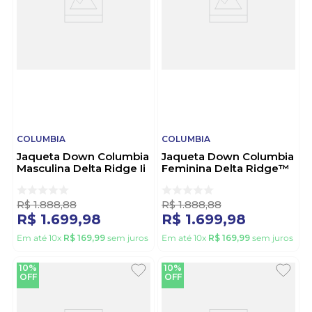
COLUMBIA
COLUMBIA
Jaqueta Down Columbia
Jaqueta Down Columbia
Masculina Delta Ridge Ii
Feminina Delta Ridge™
2086241 Azul
Ii 2088271 Pink
R$
1
.
888
,
88
R$
1
.
888
,
88
R$
1
.
699
,
98
R$
1
.
699
,
98
Em até
10
x
R$
169
,
99
sem juros
Em até
10
x
R$
169
,
99
sem juros
10%
10%
OFF
OFF