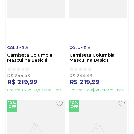
COLUMBIA
COLUMBIA
Camiseta Columbia
Camiseta Columbia
Masculina Basic Ii
Masculina Basic Ii
Branded Shadow 321015
Branded Shadow 321015
Verde
Preto
R$
244
,
43
R$
244
,
43
R$
219
,
99
R$
219
,
99
Em até
10
x
R$
21
,
99
sem juros
Em até
10
x
R$
21
,
99
sem juros
10%
10%
OFF
OFF