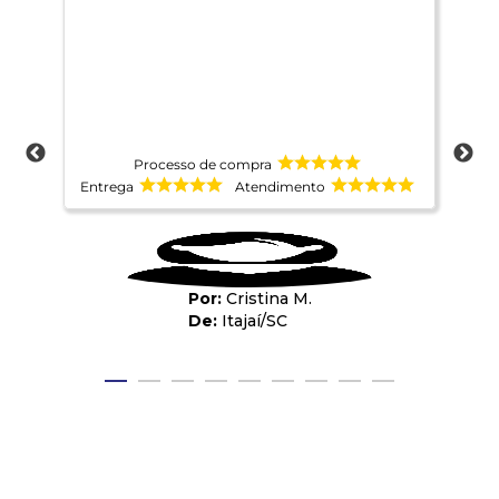
rec
pro
mui
Processo de compra
Entrega
Atendimento
Ent
Cristina M.
Itajaí
/
SC