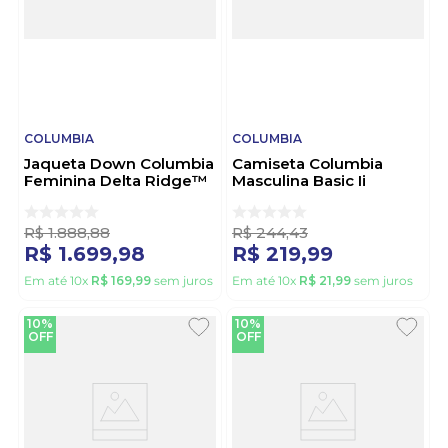
COLUMBIA
COLUMBIA
Jaqueta Down Columbia
Camiseta Columbia
Feminina Delta Ridge™
Masculina Basic Ii
Ii 2088271 Preto
Branded Shadow 321015
Marinho
R$
1
.
888
,
88
R$
244
,
43
R$
1
.
699
,
98
R$
219
,
99
Em até
10
x
R$
169
,
99
sem juros
Em até
10
x
R$
21
,
99
sem juros
10%
10%
OFF
OFF