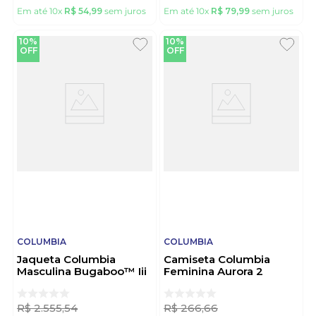
Em até
10
x
R$
54
,
99
sem juros
Em até
10
x
R$
79
,
99
sem juros
10%
10%
OFF
OFF
COLUMBIA
COLUMBIA
Jaqueta Columbia
Camiseta Columbia
Masculina Bugaboo™ Iii
Feminina Aurora 2
Fleece Interchange
Manga Curta 321071
2096901 Preto
Branco
R$
2
.
555
,
54
R$
266
,
66