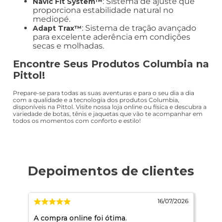
: Sistema de ajuste que
Navic Fit System™
proporciona estabilidade natural no
mediopé.
: Sistema de tração avançado
Adapt Trax™
para excelente aderência em condições
secas e molhadas.
Encontre Seus Produtos Columbia na
Pittol!
Prepare-se para todas as suas aventuras e para o seu dia a dia
com a qualidade e a tecnologia dos produtos Columbia,
disponíveis na Pittol. Visite nossa loja online ou física e descubra a
variedade de botas, tênis e jaquetas que vão te acompanhar em
todos os momentos com conforto e estilo!
2026
16/07/2026
e.
A compra online foi ótima.
Ja 