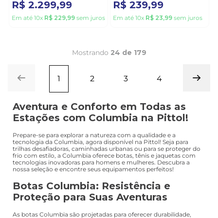
R$
2
.
299
,
99
R$
239
,
99
Em até
10
x
R$
229
,
99
sem juros
Em até
10
x
R$
23
,
99
sem juros
Mostrando
24 de 179
1
2
3
4
Aventura e Conforto em Todas as
Estações com Columbia na Pittol!
Prepare-se para explorar a natureza com a qualidade e a
tecnologia da Columbia, agora disponível na Pittol! Seja para
trilhas desafiadoras, caminhadas urbanas ou para se proteger do
frio com estilo, a Columbia oferece botas, tênis e jaquetas com
tecnologias inovadoras para homens e mulheres. Descubra a
nossa seleção e encontre seus equipamentos perfeitos!
Botas Columbia: Resistência e
Proteção para Suas Aventuras
As botas Columbia são projetadas para oferecer durabilidade,