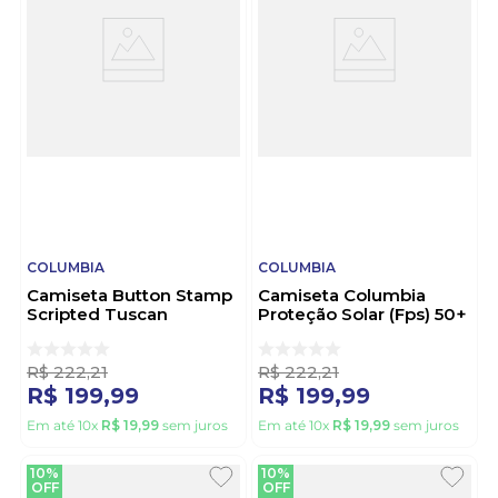
COLUMBIA
COLUMBIA
Camiseta Button Stamp
Camiseta Columbia
Scripted Tuscan
Proteção Solar (Fps) 50+
Columbia 321092
Feminina Neblina
Branco
320426 Branco
R$
222
,
21
R$
222
,
21
R$
199
,
99
R$
199
,
99
Em até
10
x
R$
19
,
99
sem juros
Em até
10
x
R$
19
,
99
sem juros
10%
10%
OFF
OFF