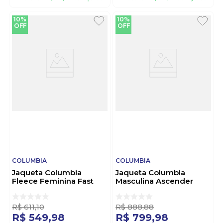
10%
10%
OFF
OFF
COLUMBIA
COLUMBIA
Jaqueta Columbia
Jaqueta Columbia
Fleece Feminina Fast
Masculina Ascender
Trek™ Ii 1465351
Softshell 1556531 Cinza
Marinho
R$
611
,
10
R$
888
,
88
R$
549
,
98
R$
799
,
98