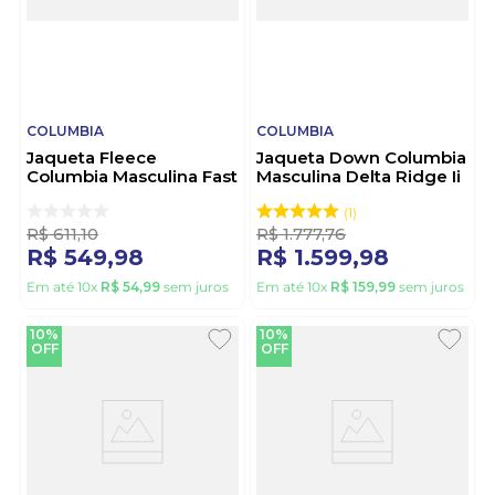
COLUMBIA
COLUMBIA
Jaqueta Fleece
Jaqueta Down Columbia
Columbia Masculina Fast
Masculina Delta Ridge Ii
Trek Ii - 1420421 Preto
2086241 Marinho
1
R$
611
,
10
R$
1
.
777
,
76
R$
549
,
98
R$
1
.
599
,
98
Em até
10
x
R$
54
,
99
sem juros
Em até
10
x
R$
159
,
99
sem juros
10%
10%
OFF
OFF