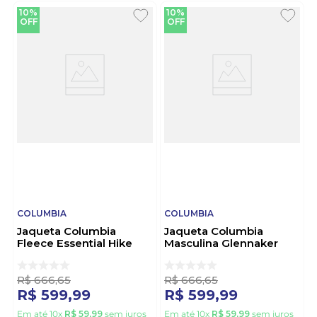
10%
10%
OFF
OFF
COLUMBIA
COLUMBIA
Jaqueta Columbia
Jaqueta Columbia
Fleece Essential Hike
Masculina Glennaker
Masculino 2136841 Preto
Lake Ii 2089791 Preto
R$
666
,
65
R$
666
,
65
R$
599
,
99
R$
599
,
99
Em até
10
x
R$
59
,
99
sem juros
Em até
10
x
R$
59
,
99
sem juros