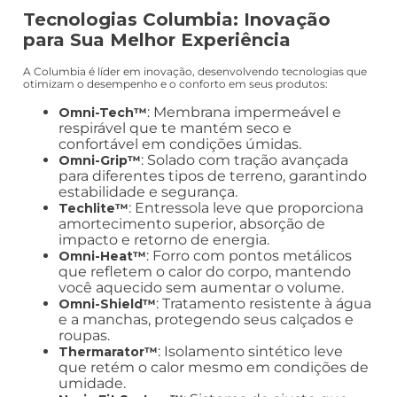
Tecnologias Columbia: Inovação
para Sua Melhor Experiência
A Columbia é líder em inovação, desenvolvendo tecnologias que
otimizam o desempenho e o conforto em seus produtos:
: Membrana impermeável e
Omni-Tech™
respirável que te mantém seco e
confortável em condições úmidas.
: Solado com tração avançada
Omni-Grip™
para diferentes tipos de terreno, garantindo
estabilidade e segurança.
: Entressola leve que proporciona
Techlite™
amortecimento superior, absorção de
impacto e retorno de energia.
: Forro com pontos metálicos
Omni-Heat™
que refletem o calor do corpo, mantendo
você aquecido sem aumentar o volume.
: Tratamento resistente à água
Omni-Shield™
e a manchas, protegendo seus calçados e
roupas.
: Isolamento sintético leve
Thermarator™
que retém o calor mesmo em condições de
umidade.