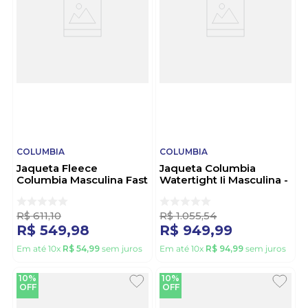
COLUMBIA
COLUMBIA
Jaqueta Fleece
Jaqueta Columbia
Columbia Masculina Fast
Watertight Ii Masculina -
Trek Ii - 1420421
1533891 Preto
Vermelho
R$
611
,
10
R$
1
.
055
,
54
R$
549
,
98
R$
949
,
99
Em até
10
x
R$
54
,
99
sem juros
Em até
10
x
R$
94
,
99
sem juros
10%
10%
OFF
OFF