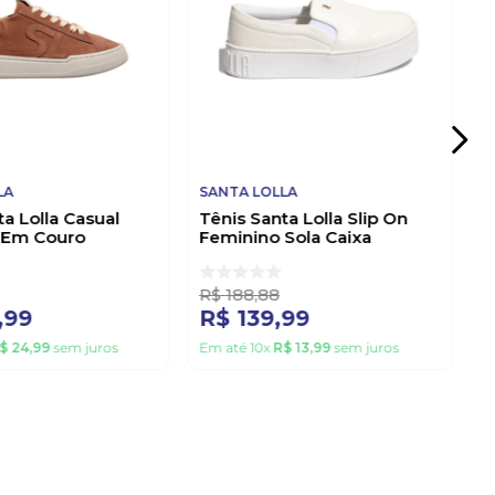
LA
SANTA LOLLA
ta Lolla Casual
Tênis Santa Lolla Slip On
 Em Couro
Feminino Sola Caixa
094a.581a.035a
038f.11e4.02fe Bege
R$
188
,
88
,
99
R$
139
,
99
$
24
,
99
sem juros
Em até
10
x
R$
13
,
99
sem juros