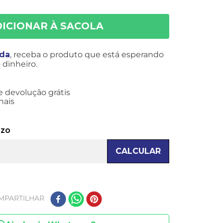
ida
, receba o produto que está esperando
dinheiro.
e devolução grátis
nais
azo
CALCULAR
MPARTILHAR