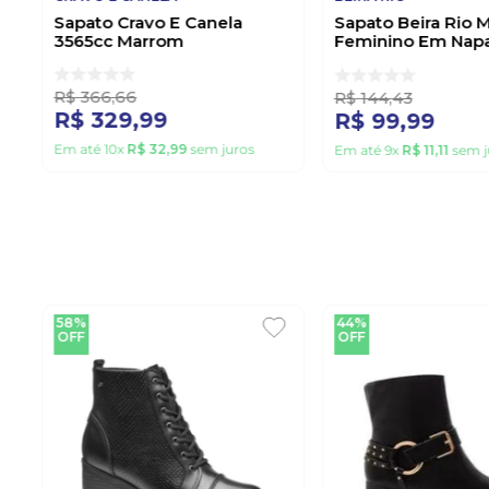
Sapato Cravo E Canela
Sapato Beira Rio 
3565cc Marrom
Feminino Em Napa
Preto
R$
366
,
66
R$
144
,
43
R$
329
,
99
R$
99
,
99
Em até
10
x
R$
32
,
99
sem juros
Em até
9
x
R$
11
,
11
sem j
58%
44%
OFF
OFF