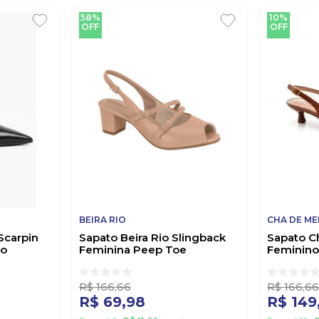
58%
10%
OFF
OFF
BEIRA RIO
CHA DE ME
Scarpin
Sapato Beira Rio Slingback
Sapato C
co
Feminina Peep Toe
Feminino
4777.497 Nude
Caramel
R$
166
,
66
R$
166
,
6
R$
69
,
98
R$
149