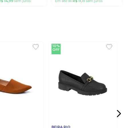
R$
14
,
99
sem juros
Em até
9
x
R$
11
,
11
sem juros
10%
OFF
BEIRA RIO