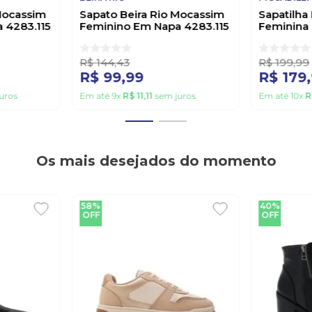
Mocassim
Sapato Beira Rio Mocassim
Sapatilha 
 4283.115
Feminino Em Napa 4283.115
Feminina 
Caramelo
Marrom
R$
144
,
43
R$
199
,
99
R$
99
,
99
R$
179
,
uros
Em até
9
x
R$
11
,
11
sem juros
Em até
10
x
R
Os mais desejados do momento
58%
40%
OFF
OFF