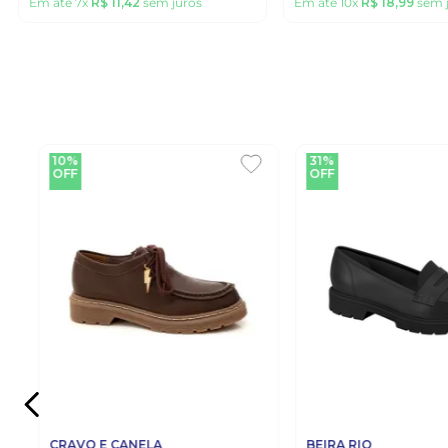
Em até
7
x
R$
11
,
42
sem juros
Em até
10
x
R$
18
,
99
sem 
10%
31%
OFF
OFF
CRAVO E CANELA
BEIRA RIO