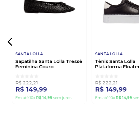
SANTA LOLLA
SANTA LOLLA
Sapatilha Santa Lolla Tressê
Tênis Santa Lolla
Feminina Couro
Plataforma Floate
06f4.3ef8.0a44 Preto
Feminino 038f.31
Preto
R$
222
,
21
R$
222
,
21
R$
149
,
99
R$
149
,
99
Em até
10
x
R$
14
,
99
sem juros
Em até
10
x
R$
14
,
99
sem