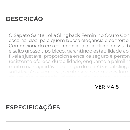
DESCRIÇÃO
O Sapato Santa Lolla Slingback Feminino Couro Conf
escolha ideal para quem busca elegância e confort
Confeccionado em couro de alta qualidade, possui bi
e salto grosso tipo bloco, garantindo estabilidade 
fivela ajustável proporciona encaixe seguro e person
resistente oferece durabilidade, enquanto a palmilha
muito mais agradável ao longo do dia. O visual slin
sofisticação atemporal, combinando com looks forma
de estiloso, o modelo valoriza qualquer produção, 
deseja charme e conforto em todas as ocasiões.
VER MAIS
Como usar:
Para um look elegante com o Sapato Santa Lolla Sl
ESPECIFICAÇÕES
um vestido midi bege estruturado, blazer off-white e 
Acrescente acessórios dourados delicados e maquiag
bico fino e salto bloco completa a produção com sofi
para um evento social ou jantar refinado.