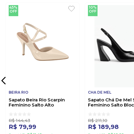
45%
10%
OFF
OFF
BEIRA RIO
CHA DE MEL
Sapato Beira Rio Scarpin
Sapato Chá De Mel 
Feminino Salto Alto
Feminino Salto Blo
4122.1484 Off-White
268.1327 Preto
R$
144
,
43
R$
211
,
10
R$
79
,
99
R$
189
,
98