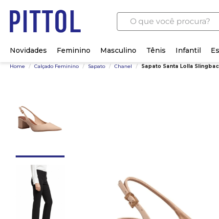
O que você procura?
Novidades
Feminino
Masculino
Tênis
Infantil
Es
Home
/
Calçado Feminino
/
Sapato
/
Chanel
/
Sapato Santa Lolla Slingba