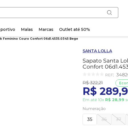
portivo
Malas
Marcas
Outlet até 50%
ck Feminino Couro Confort 06d1.4535.0345 Bege
SANTA LOLLA
Sapato Santa Lo
Confort 06d1.45
:
348
R$
322
,
21
Eco
R$
289
,
Em até
10
x
R$
28
,
99
s
Numeração
35
36
37