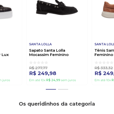
SANTA LOLLA
SANTA LOL
Sapato Santa Lolla
Tênis San
r Lux
Mocassim Feminino
Feminino
c3.03a0
Camurça 0ad7.56db.0a36
Camurça 
Preto
Caramelo
R$
277
,
77
R$
333
,
32
R$
249
,
98
R$
249
 juros
Em até
10
x
R$
24
,
99
sem juros
Em até
10
x
R
Os queridinhos da categoria