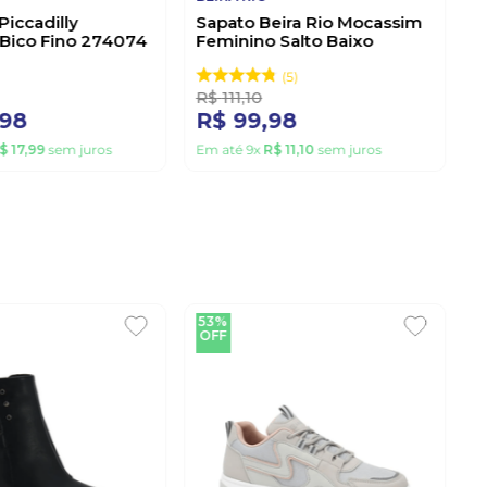
Piccadilly
Sapato Beira Rio Mocassim
Bico Fino 274074
Feminino Salto Baixo
4283.104 Preto
5
R$
111
,
10
98
R$
99
,
98
$
17
,
99
sem juros
Em até
9
x
R$
11
,
10
sem juros
53%
OFF