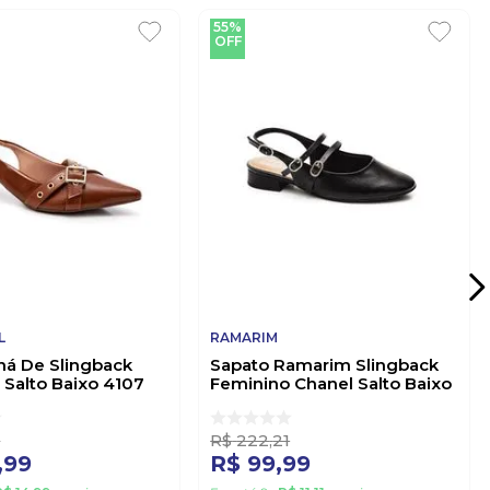
55%
OFF
L
RAMARIM
há De Slingback
Sapato Ramarim Slingback
 Salto Baixo 4107
Feminino Chanel Salto Baixo
o
2415131-1 Preto
6
R$
222
,
21
,
99
R$
99
,
99