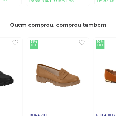
juros
Em até
6
x
R$
11
,
66
sem juros
Em até
10
x
Quem comprou, comprou também
31%
10%
OFF
OFF
BEIRA RIO
PICCADILLY