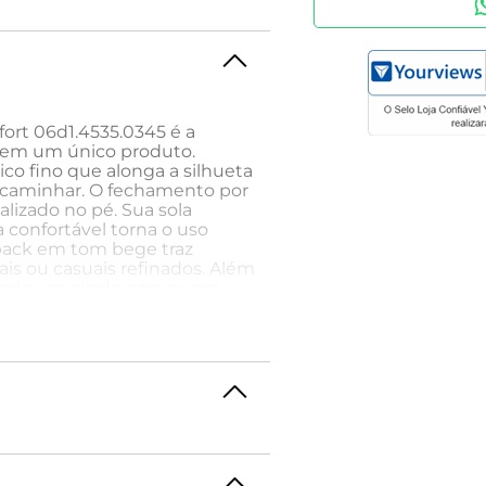
ort 06d1.4535.0345 é a
o em um único produto.
co fino que alonga a silhueta
ao caminhar. O fechamento por
alizado no pé. Sua sola
 confortável torna o uso
gback em tom bege traz
is ou casuais refinados. Além
sendo um aliado para quem
ingback em couro, combine
bolsa tiracolo minimalista.
em clássica. O slingback de
sticação e conforto, perfeito