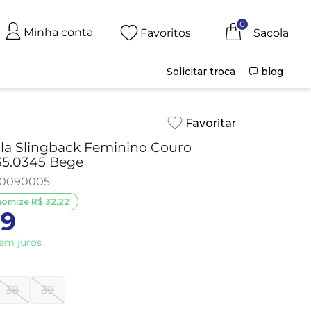
0
Minha conta
Favoritos
Solicitar troca
blog
lla Slingback Feminino Couro
35.0345 Bege
20090005
nomize
R$
32
,
22
99
em juros
38
39