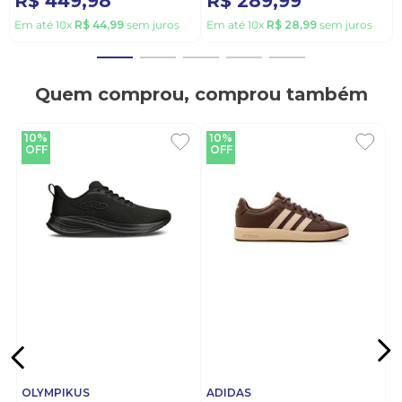
R$
449
,
98
R$
289
,
99
Em até
10
x
R$
44
,
99
sem juros
Em até
10
x
R$
28
,
99
sem juros
Quem comprou, comprou também
10%
10%
OFF
OFF
OLYMPIKUS
ADIDAS