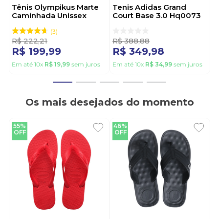
Tênis Olympikus Marte
Tenis Adidas Grand
Caminhada Unissex
Court Base 3.0 Hq0073
Preto
Marrom
3
R$
222
,
21
R$
388
,
88
R$
199
,
99
R$
349
,
98
Em até
10
x
R$
19
,
99
sem juros
Em até
10
x
R$
34
,
99
sem juros
Os mais desejados do momento
55%
46%
OFF
OFF