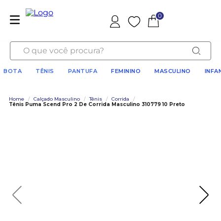
0
Favoritos
O que você procura?
BOTA
TÊNIS
PANTUFA
FEMININO
MASCULINO
INFA
Home
/
Calçado Masculino
/
Tênis
/
Corrida
/
Tênis Puma Scend Pro 2 De Corrida Masculino 310779 10 Preto