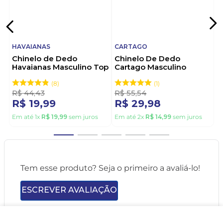
HAVAIANAS
CARTAGO
Chinelo de Dedo
Chinelo De Dedo
Havaianas Masculino Top
Cartago Masculino
Vermelho
Alabama 11859-21392
Cinza
8
1
R$
44
,
43
R$
55
,
54
R$
19
,
99
R$
29
,
98
Em até
1
x
R$
19
,
99
sem juros
Em até
2
x
R$
14
,
99
sem juros
Tem esse produto? Seja o primeiro a avaliá-lo!
ESCREVER AVALIAÇÃO