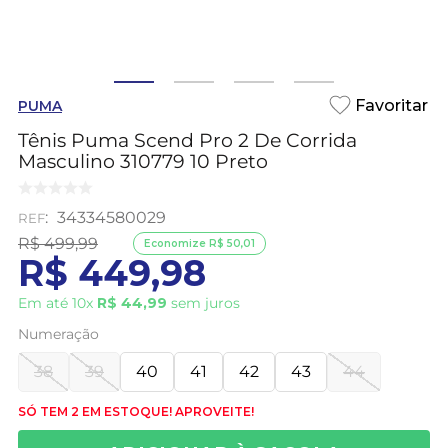
PUMA
Tênis Puma Scend Pro 2 De Corrida
Masculino 310779 10 Preto
:
34334580029
R$
499
,
99
Economize
R$
50
,
01
R$
449
,
98
Em até
10
x
R$
44
,
99
sem juros
Numeração
38
39
40
41
42
43
44
SÓ TEM 2 EM ESTOQUE! APROVEITE!