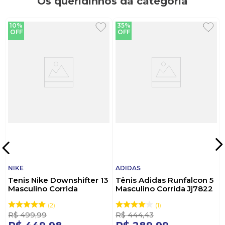
Os queridinhos da categoria
10%
35%
OFF
OFF
NIKE
ADIDAS
Tenis Nike Downshifter 13
Tênis Adidas Runfalcon 5
Masculino Corrida
Masculino Corrida Jj7822
Fd6454 Preto
Preto
2
1
R$
499
,
99
R$
444
,
43