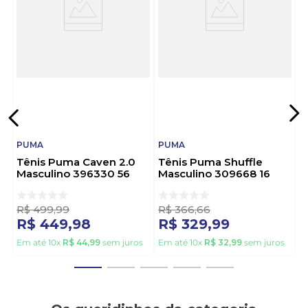
moderno, ideal para quem busca desempenho
máximo com estilo e liberdade de movimento.
Sobre a Marca:
Puma é uma marca alemã com mais de 70 anos de
mercado, reconhecida mundialmente por inovação,
qualidade e design esportivo. Famosa por unir
tecnologia e estilo, é a escolha certa para quem
busca alta performance. Puma: acelere seus passos
com atitude e qualidade incomparável.
PUMA
PUMA
Tênis Puma Caven 2.0
Tênis Puma Shuffle
Masculino 396330 56
Masculino 309668 16
Preto
Preto
R$
499
,
99
R$
366
,
66
R$
449
,
98
R$
329
,
99
Em até
10
x
R$
44
,
99
sem juros
Em até
10
x
R$
32
,
99
sem juros