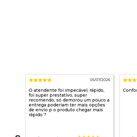
4/07/2026
05/07/2026
O atendente foi impecável, rápido,
Confor
foi super prestativo, super
recomendo, só demorou um pouco a
entrega poderiam ter mais opções
de envio p o produto chegar mais
rápido ?