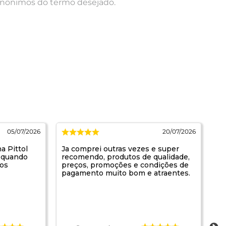
 sinônimos do termo desejado.
05/07/2026
20/07/2026
a Pittol
Ja comprei outras vezes e super
Se
e quando
recomendo, produtos de qualidade,
os
preços, promoções e condições de
pagamento muito bom e atraentes.