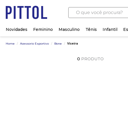
O que você procura?
Novidades
Feminino
Masculino
Tênis
Infantil
Es
Home
/
Acessorio Esportivo
/
Bone
/
Viseira
0
PRODUTO