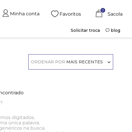
0
Minha conta
Favoritos
Solicitar troca
blog
ORDENAR POR
MAIS RECENTES
ncontrado
r?
rmos digitados.
uma única palavra.
 genéricos na busca.