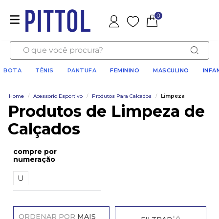
0
Favoritos
O que você procura?
BOTA
TÊNIS
PANTUFA
FEMININO
MASCULINO
INFA
Home
/
Acessorio Esportivo
/
Produtos Para Calcados
/
Limpeza
Produtos de Limpeza de
Calçados
numeração
U
ORDENAR POR
MAIS