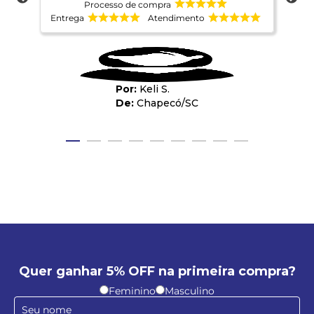
Processo de compra
Entrega
Atendimento
Ent
Keli S.
Chapecó
/
SC
Quer ganhar 5% OFF na primeira compra?
Feminino
Masculino