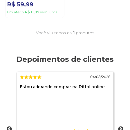
R$
59
,
99
Em até
5
x
R$
11
,
99
sem juros
Você viu todos os
1
produtos
/2026
04/08/2026
Estou adorando comprar na Pittol online.
Mar