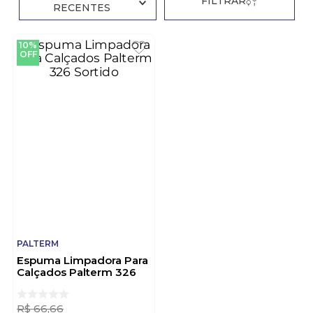
FILTRAR
RECENTES
10%
OFF
PALTERM
Espuma Limpadora Para
Calçados Palterm 326
Sortido
R$
66
,
66