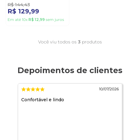
R$
144
,
43
R$
129
,
99
Em até
10
x
R$
12
,
99
sem juros
Você viu todos os
3
produtos
2026
10/07/2026
,
Confortável e lindo
Mui