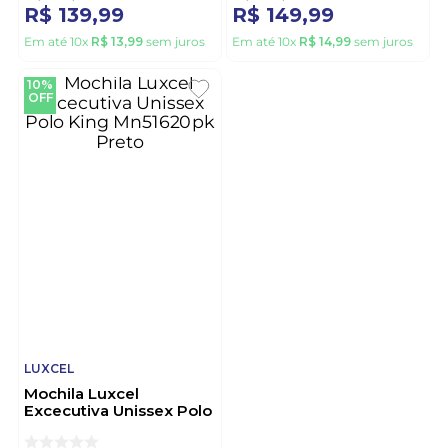
R$
139
,
99
R$
149
,
99
Em até
10
x
R$
13
,
99
sem juros
Em até
10
x
R$
14
,
99
sem juros
10%
OFF
LUXCEL
Mochila Luxcel
Excecutiva Unissex Polo
King Mn51620pk Preto