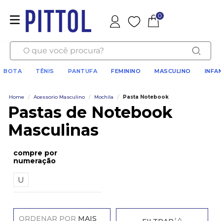
0
Favoritos
O que você procura?
BOTA
TÊNIS
PANTUFA
FEMININO
MASCULINO
INFA
Home
/
Acessorio Masculino
/
Mochila
/
Pasta Notebook
Pastas de Notebook
Masculinas
numeração
U
ORDENAR POR
MAIS