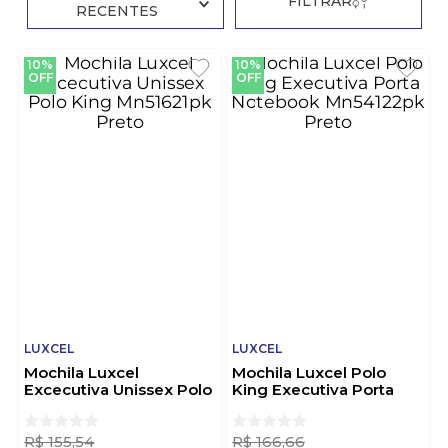
FILTRAR
RECENTES
10%
10%
OFF
OFF
LUXCEL
LUXCEL
Mochila Luxcel
Mochila Luxcel Polo
Excecutiva Unissex Polo
King Executiva Porta
King Mn51621pk Preto
Notebook Mn54122pk
Preto
R$
155
,
54
R$
166
,
66