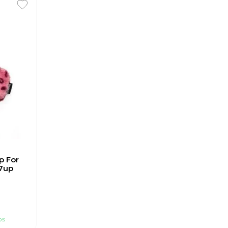
p For
7up
os