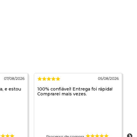
07/08/2026
05/08/2026
a, e estou
100% confiável! Entrega foi rápida!
Ja
Comprarei mais vezes.
re
pr
pa
Processo de compra