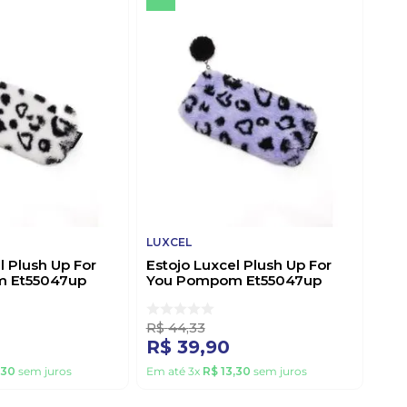
LUXCEL
l Plush Up For
Estojo Luxcel Plush Up For
 Et55047up
You Pompom Et55047up
Lilas
R$
44
,
33
R$
39
,
90
30
sem juros
Em até
3
x
R$
13
,
30
sem juros