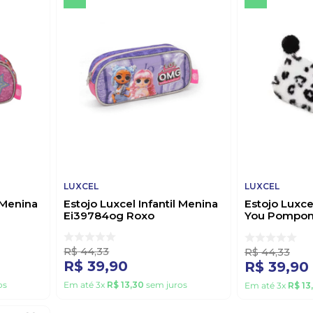
LUXCEL
LUXCEL
l Menina
Estojo Luxcel Infantil Menina
Estojo Luxce
Ei39784og Roxo
You Pompom
Branco
R$
44
,
33
R$
44
,
33
R$
39
,
90
R$
39
,
90
os
Em até
3
x
R$
13
,
30
sem juros
Em até
3
x
R$
13
,