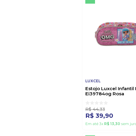
LUXCEL
Estojo Luxcel Infanti
Ei39784og Rosa
R$
44
,
33
R$
39
,
90
Em até
3
x
R$
13
,
30
sem jur