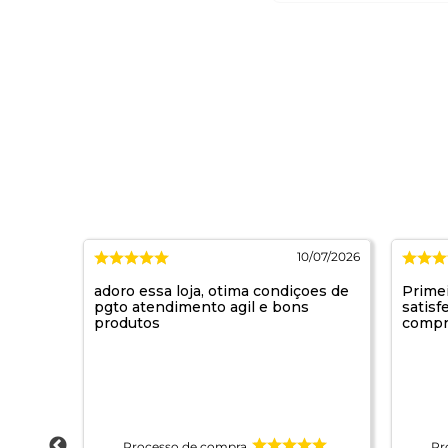
4/07/2026
10/07/2026
adoro essa loja, otima condiçoes de
Prime
pgto atendimento agil e bons
satisf
produtos
compr
Processo de compra
Pr