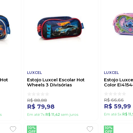
LUXCEL
LUXCEL
 Hot
Estojo Luxcel Escolar Hot
Estojo Luxcel
Wheels 3 Divisórias
Color Ei415
Ei42595hw Vermelho
R$
66
,
66
R$
88
,
88
R$
59
,
99
R$
79
,
98
Em até
5
x
R$
11
,
s
Em até
7
x
R$
11
,
42
sem juros
10%
10%
OFF
OFF