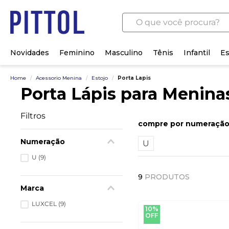
O que você procura?
Novidades
Feminino
Masculino
Tênis
Infantil
Es
Home
/
Acessorio Menina
/
Estojo
/
Porta Lapis
Porta Lápis para Menina
Filtros
numeraçã
Numeração
U
U
(
9
)
9
PRODUTOS
Marca
LUXCEL
(
9
)
10%
OFF