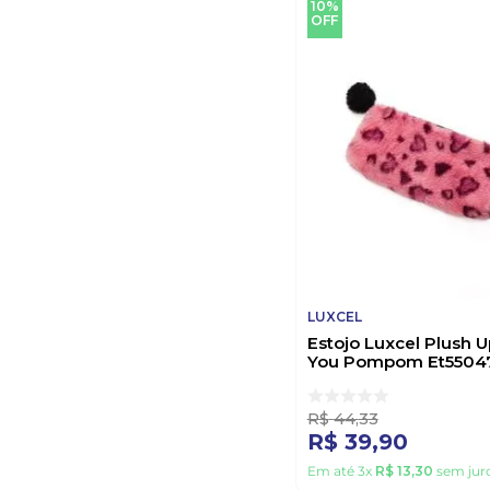
10%
OFF
LUXCEL
Estojo Luxcel Plush U
You Pompom Et5504
Rosa
R$
44
,
33
R$
39
,
90
Em até
3
x
R$
13
,
30
sem jur