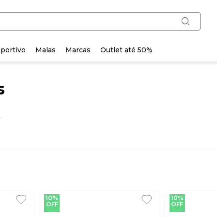
portivo
Malas
Marcas
Outlet até 50%
s
o
10%
10%
OFF
OFF