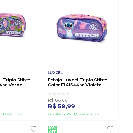
LUXCEL
 Triplo Stitch
Estojo Luxcel Triplo Stitch
44sc Verde
Color Ei41544sc Violeta
R$
66
,
66
R$
59
,
99
99
sem juros
Em até
5
x
R$
11
,
99
sem juros
10%
OFF