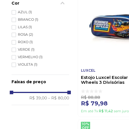
Cor
AZUL
(
1
)
BRANCO
(
1
)
LILAS
(
1
)
ROSA
(
2
)
ROXO
(
1
)
VERDE
(
1
)
VERMELHO
(
1
)
VIOLETA
(
1
)
LUXCEL
Estojo Luxcel Escolar
Faixas de preço
Wheels 3 Divisórias
Ei42595hw Azul
R$
88
,
88
R$ 39,00
–
R$ 80,00
R$
79
,
98
Em até
7
x
R$
11
,
42
sem juro
10%
OFF