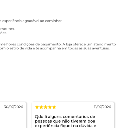
a experiência agradável ao caminhar.
produtos.
iões.
s melhores condições de pagamento. A loja oferece um atendimento
 com o estilo de vida e te acompanha em todas as suas aventuras.
30/07/2026
11/07/2026
Qdo li alguns comentários de
Pr
pessoas que não tiveram boa
sa
experiência fiquei na dúvida e
co