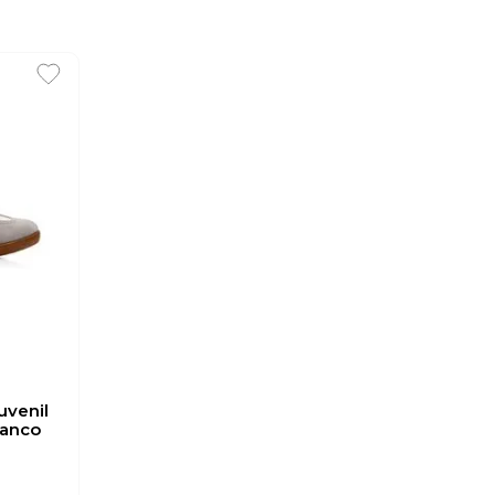
uvenil
ranco