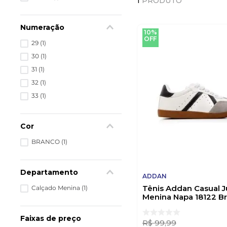
1
PRODUTO
Numeração
10%
OFF
29
(
1
)
30
(
1
)
31
(
1
)
32
(
1
)
33
(
1
)
Cor
BRANCO
(
1
)
Departamento
ADDAN
Tênis Addan Casual J
Calçado Menina
(
1
)
Menina Napa 18122 B
Faixas de preço
R$
99
,
99