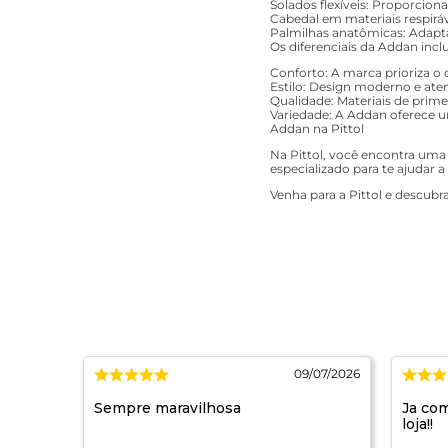
Solados flexíveis: Proporcio
Cabedal em materiais respiráv
Palmilhas anatômicas: Adapt
Os diferenciais da Addan inc
Conforto: A marca prioriza o
Estilo: Design moderno e at
Qualidade: Materiais de prime
Variedade: A Addan oferece um
Addan na Pittol
Na Pittol, você encontra um
especializado para te ajudar 
Venha para a Pittol e descubra
/08/2026
09/07/2026
ttol
Sempre maravilhosa
Ja com
loja!!