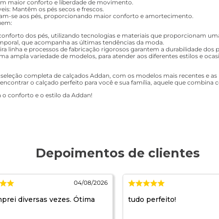
nam maior conforto e liberdade de movimento.
eis: Mantêm os pés secos e frescos.
am-se aos pés, proporcionando maior conforto e amortecimento.
luem:
 conforto dos pés, utilizando tecnologias e materiais que proporcionam um
emporal, que acompanha as últimas tendências da moda.
ira linha e processos de fabricação rigorosos garantem a durabilidade dos 
a ampla variedade de modelos, para atender aos diferentes estilos e ocas
a seleção completa de calçados Addan, com os modelos mais recentes e a
a encontrar o calçado perfeito para você e sua família, aquele que combina
 o conforto e o estilo da Addan!
04/08/2026
prei diversas vezes. Ótima
tudo perfeito!