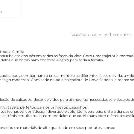
s
Você viu todos os
1
produtos
toda a família
a a beleza dos pés em todas as fases da vida. Com uma trajetória marcada
elos que combinam conforto e estilo para toda a família.
alçados que acompanham o crescimento e as diferentes fases da vida, a A
 design moderno. Com sede no polo calçadista de Nova Serrana, a marca 
eção de calçados, desenvolvidos para atender às necessidades e desejos 
fortáveis, perfeitos para os primeiros passinhos.
patos fechados, com design divertido e colorido, ideais para o dia a dia das cr
álias, tênis e muito mais, com modelos que combinam com diferentes estilo
novadoras e materiais de alta qualidade em seus produtos, como: