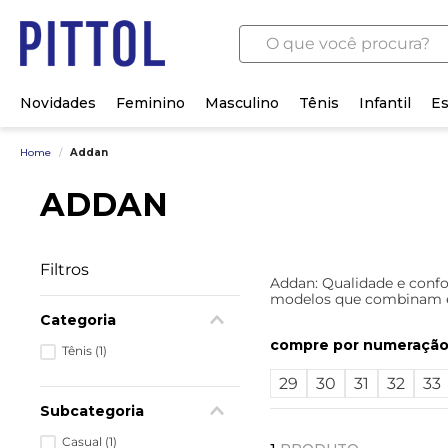
O que você procura?
Novidades
Feminino
Masculino
Tênis
Infantil
Es
Home
/
Addan
ADDAN
Filtros
Addan: Qualidade e confo
modelos que combinam est
Categoria
numeraçã
Tênis
(
1
)
29
30
31
32
33
Subcategoria
Casual
(
1
)