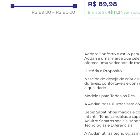
R$
89
,
98
R$ 89,00
–
R$ 90,00
Em até
8
x
R$
11
,
24
sem juro
Addan: Conforto e estilo para 
Addan é uma marca que celebr
oferece uma variedade de mod
História e Propósito
Nascida do desejo de criar c
duráveis, confortáveis e com
a qualidade.
Modelos para Todos os Pés
A Addan possui uma vasta col
Bebê: Sapatinhos macios e con
Infantil: Tênis, sandálias e sa
Adulto: Sapatos sociais, sand
Tecnologias e Diferenciais
A Addan utiliza tecnologias i