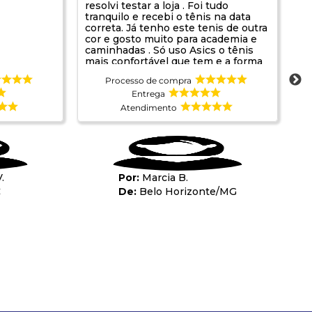
resolvi testar a loja . Foi tudo
tranquilo e recebi o tênis na data
correta. Já tenho este tenis de outra
cor e gosto muito para academia e
caminhadas . Só uso Asics o tênis
mais confortável que tem e a forma
é mais larga não apertando os pés .
Processo de compra
Parabéns a empresa pois não
conhecia sou de Belo Horizonte. Foi
Entrega
uma boa oportunidade de conhecer
Atendimento
.
Marcia B.
C
Belo Horizonte
/
MG