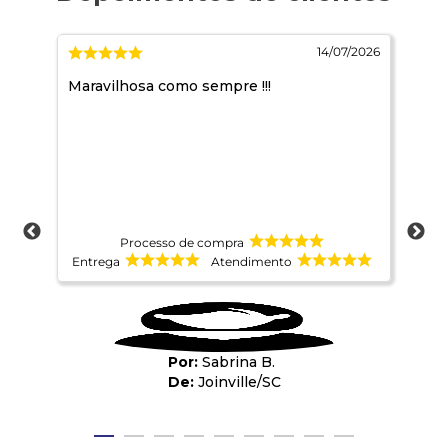
/2026
14/07/2026
Maravilhosa como sempre !!!
Mar
Processo de compra
Entrega
Atendimento
Ent
Sabrina B.
Joinville
/
SC