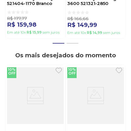
521404-1170 Branco
3600 521321-2850
Amarelo
R$
177
,
77
R$
166
,
66
R$
159
,
98
R$
149
,
99
Em até
10
x
R$
15
,
99
sem juros
Em até
10
x
R$
14
,
99
sem juros
Os mais desejados do momento
10%
10%
OFF
OFF