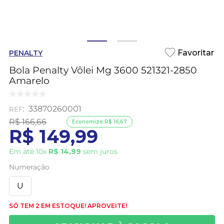
PENALTY
Bola Penalty Vôlei Mg 3600 521321-2850
Amarelo
:
33870260001
R$
166
,
66
Economize
R$
16
,
67
R$
149
,
99
Em até
10
x
R$
14
,
99
sem juros
Numeração
U
SÓ TEM 2 EM ESTOQUE! APROVEITE!