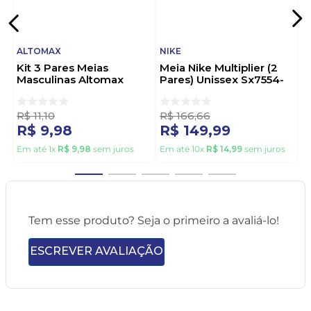
ALTOMAX
NIKE
Kit 3 Pares Meias
Meia Nike Multiplier (2
Masculinas Altomax
Pares) Unissex Sx7554-
004almc21604 Sortido
010 Preto
R$
11
,
10
R$
166
,
66
R$
9
,
98
R$
149
,
99
Em até
1
x
R$
9
,
98
sem juros
Em até
10
x
R$
14
,
99
sem juros
Tem esse produto? Seja o primeiro a avaliá-lo!
ESCREVER AVALIAÇÃO