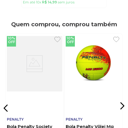
Em até
10
x
R$
14
,
99
sem juros
Quem comprou, comprou também
10%
10%
OFF
OFF
PENALTY
PENALTY
Bola Penalty Society
Bola Penalty Vôlei Mg