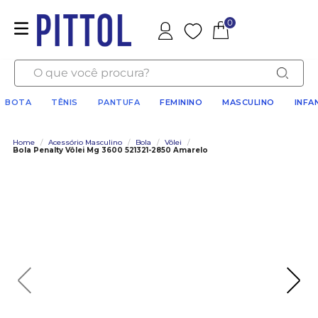
0
Favoritos
O que você procura?
BOTA
TÊNIS
PANTUFA
FEMININO
MASCULINO
INFA
Home
/
Acessório Masculino
/
Bola
/
Vôlei
/
Bola Penalty Vôlei Mg 3600 521321-2850 Amarelo