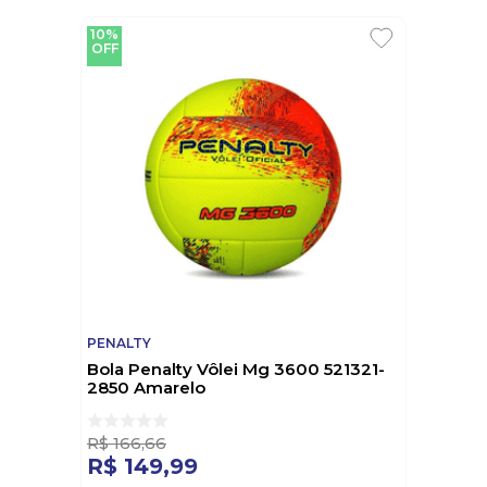
durabilidade e desempenho, garantindo confiança
e conforto aos atletas. Escolha Penalty e jogue com
10%
OFF
a melhor performance: "Viva a paixão pelo esporte
com Penalty!"
PENALTY
Bola Penalty Vôlei Mg 3600 521321-
2850 Amarelo
R$
166
,
66
R$
149
,
99