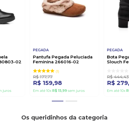
PEGADA
PEGADA
ela
Pantufa Pegada Peluciada
Bota Peg
280803-02
Feminina 266016-02
Slouch F
Caramelo
280901-0
1
R$
177
,
77
R$
444
,
43
R$
159
,
98
R$
279
 juros
Em até
10
x
R$
15
,
99
sem juros
Em até
10
x
R
Os queridinhos da categoria