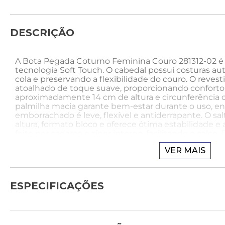
DESCRIÇÃO
A Bota Pegada Coturno Feminina Couro 281312-02 é
tecnologia Soft Touch. O cabedal possui costuras au
cola e preservando a flexibilidade do couro. O reve
atoalhado de toque suave, proporcionando conforto
aproximadamente 14 cm de altura e circunferência co
palmilha macia garante bem-estar durante o uso, 
emborrachado é leve, flexível e antiderrapante. O sa
altura, formato bloco e oferece ótima estabilidade 
feito por cadarço e zíper interno, facilitando o calce. 
une conforto e design moderno para o seu dia a dia.
VER MAIS
Tecnologias:
A tecnologia Soft Touch proporciona um toque ext
ESPECIFICAÇÕES
garantindo conforto e flexibilidade ao calçado. Cad
preservar a suavidade e a qualidade do material dura
Como usar: