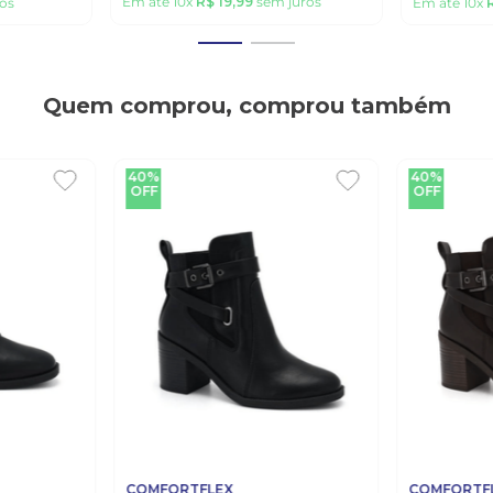
Em até
10
x
R$
19
,
99
sem juros
os
Em até
10
x
Quem comprou, comprou também
40%
40%
OFF
OFF
COMFORTFLEX
COMFORTF