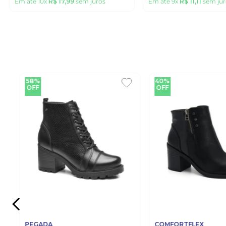
Em até
10
x
R$
17
,
99
sem juros
Em até
9
x
R$
11
,
11
sem jur
58%
40%
OFF
OFF
PEGADA
COMFORTFLEX