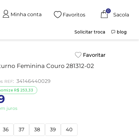
0
Minha conta
Favoritos
Solicitar troca
blog
urno Feminina Couro 281312-02
:
34146440029
es
nomize
R$
253
,
33
9
m juros
36
37
38
39
40