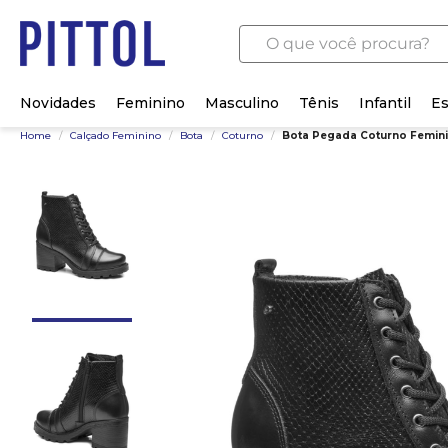
O que você procura?
Novidades
Feminino
Masculino
Tênis
Infantil
Es
Home
/
Calçado Feminino
/
Bota
/
Coturno
/
Bota Pegada Coturno Femini