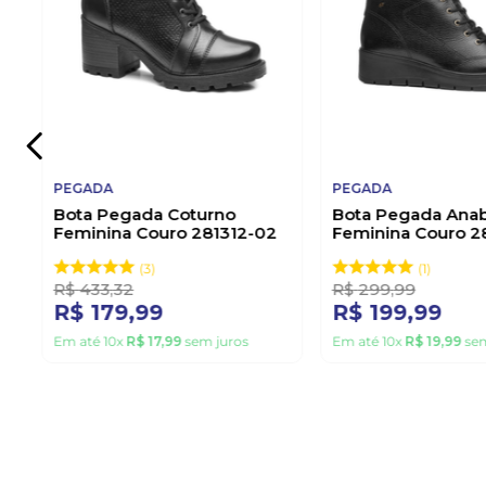
PEGADA
PEGADA
Bota Pegada Coturno
Bota Pegada Anab
Feminina Couro 281312-02
Feminina Couro 
Preto
Preto
3
1
R$
433
,
32
R$
299
,
99
R$
179
,
99
R$
199
,
99
Em até
10
x
R$
17
,
99
sem juros
Em até
10
x
R$
19
,
99
sem