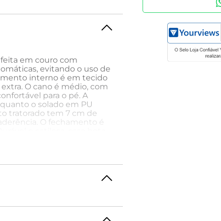
 feita em couro com
tomáticas, evitando o uso de
stimento interno é em tecido
 extra. O cano é médio, com
nfortável para o pé. A
enquanto o solado em PU
lto tratorado tem 7 cm de
e aderência. O fechamento é
Durável e estilosa, essa bota
remamente macio ao couro,
a detalhe é pensado para
nte o uso.