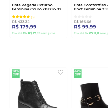
Bota Pegada Coturno
Bota Comfortflex 
Feminina Couro 281312-02
Boot Feminina 25
Preto
Preto
3
R$
433
,
32
R$
166
,
66
R$
179
,
99
R$
99
,
99
Em até
10
x
R$
17
,
99
sem juros
Em até
9
x
R$
11
,
11
sem j
58%
44%
OFF
OFF