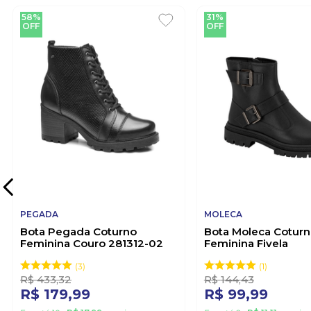
58%
31%
OFF
OFF
PEGADA
MOLECA
Bota Pegada Coturno
Bota Moleca Cotur
Feminina Couro 281312-02
Feminina Fivela
Preto
5344.106.23572 Pre
3
1
R$
433
,
32
R$
144
,
43
R$
179
,
99
R$
99
,
99