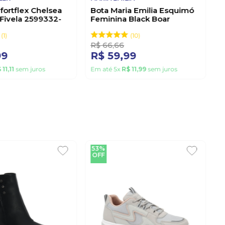
ortflex Chelsea
Bota Maria Emilia Esquimó
Fivela 2599332-
Feminina Black Boar
m
Marrom
1
10
R$
66
,
66
99
R$
59
,
99
$
11
,
11
sem juros
Em até
5
x
R$
11
,
99
sem juros
53%
OFF