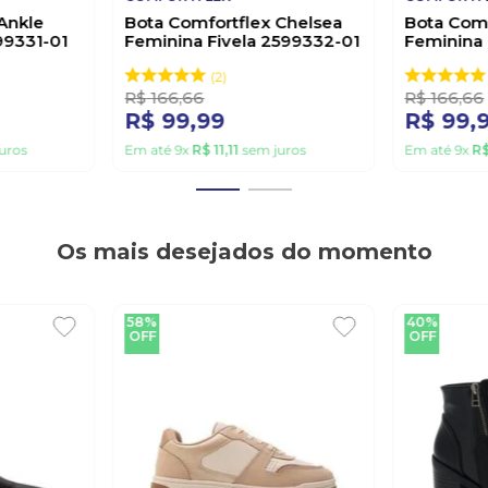
Ankle
Bota Comfortflex Chelsea
Bota Comf
99331-01
Feminina Fivela 2599332-01
Feminina 
Preto
02 Marro
2
R$
166
,
66
R$
166
,
66
R$
99
,
99
R$
99
,
uros
Em até
9
x
R$
11
,
11
sem juros
Em até
9
x
R
Os mais desejados do momento
58%
40%
OFF
OFF