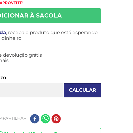
 APROVEITE!
ida
, receba o produto que está esperando
dinheiro.
e devolução grátis
nais
azo
CALCULAR
MPARTILHAR