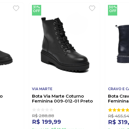
31%
30%
OFF
OFF
VIA MARTE
CRAVO E 
no
Bota Via Marte Coturno
Bota Cra
Feminina 009-012-01 Preto
Feminina
to
Preto
R$
288
,
88
R$
455
,
5
R$
199
,
99
R$
319