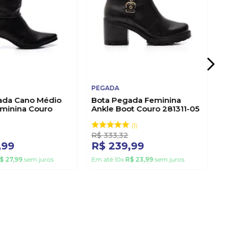
PEGADA
ada Cano Médio
Bota Pegada Feminina
eminina Couro
Ankle Boot Couro 281311-05
2 Preto
Preto
1
R$
333
,
32
,
99
R$
239
,
99
$
27
,
99
sem juros
Em até
10
x
R$
23
,
99
sem juros