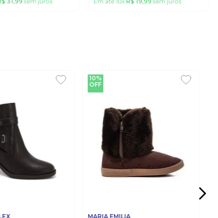
R$
31
,
99
sem juros
Em até
10
x
R$
19
,
99
sem juros
10%
OFF
LEX
MARIA EMILIA