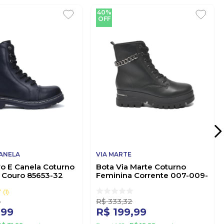
40%
OFF
CANELA
VIA MARTE
vo E Canela Coturno
Bota Via Marte Coturno
 Couro 85653-32
Feminina Corrente 007-009-
01 Preto
1
4
R$
333
,
32
,
99
R$
199
,
99