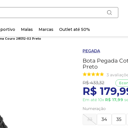
portivo
Malas
Marcas
Outlet até 50%
na Couro 281312-02 Preto
PEGADA
Bota Pegada Cot
Preto
3
avaliaçõ
R$
433
,
32
Eco
R$
179
,
9
Em até
10
x
R$
17
,
99
se
Numeração
33
34
35