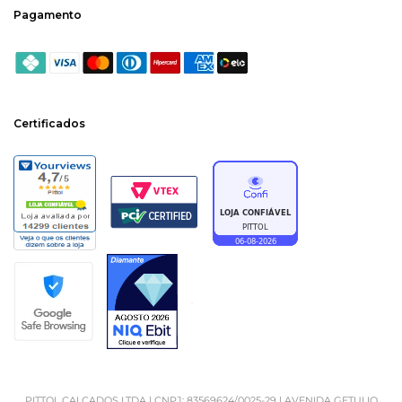
Pagamento
Certificados
PITTOL CALÇADOS LTDA | CNPJ: 83569624/0025-29 | AVENIDA GETULIO