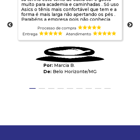
muito para academia e caminhadas . Só uso
Asics o tênis mais confortável que tem e a
forma é mais larga não apertando os pés .
Parabéns a empresa pois não conhecia
sou de Belo Horizonte. Foi uma boa
Processo de compra
oportunidade de conhecer
Entrega
Atendimento
Ent
Marcia B.
Belo Horizonte
/
MG