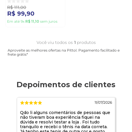
R$
111
,
00
R$
99
,
90
Em até
9
x
R$
11
,
10
sem juros
Você viu todos os
1
produtos
Aproveite as melhores ofertas na Pittol. Pagamento facilitado e
frete grátis*
/2026
11/07/2026
Qdo li alguns comentários de pessoas que
tud
não tiveram boa experiência fiquei na
dúvida e resolvi testar a loja . Foi tudo
tranquilo e recebi o tênis na data correta.
Já tenho este tenis de outra cor e gosto