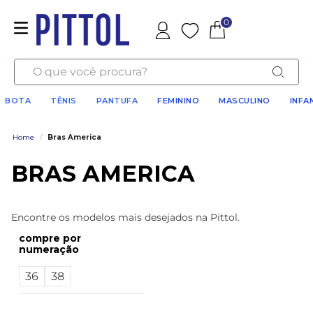
0
Favoritos
O que você procura?
BOTA
TÊNIS
PANTUFA
FEMININO
MASCULINO
INFA
Home
/
Bras America
BRAS AMERICA
Encontre os modelos mais desejados na Pittol.
numeração
36
38