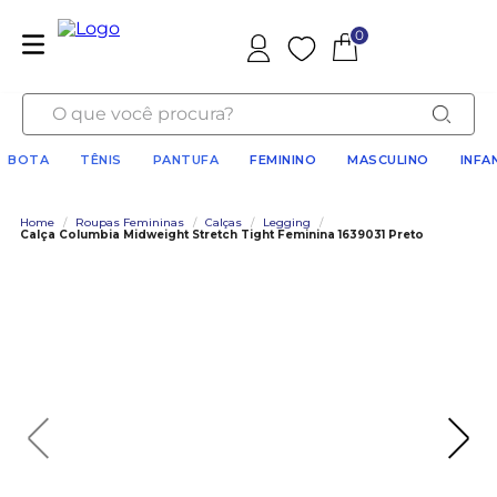
0
Favoritos
O que você procura?
BOTA
TÊNIS
PANTUFA
FEMININO
MASCULINO
INFA
Home
/
Roupas Femininas
/
Calças
/
Legging
/
Calça Columbia Midweight Stretch Tight Feminina 1639031 Preto