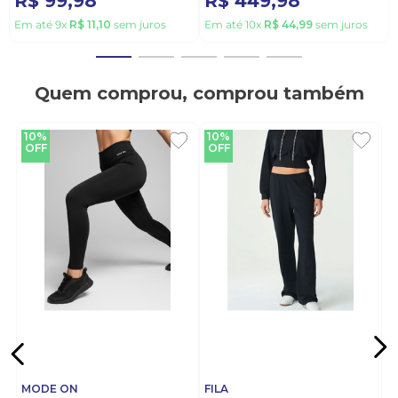
R$
99
,
98
R$
449
,
98
Em até
9
x
R$
11
,
10
sem juros
Em até
10
x
R$
44
,
99
sem juros
Quem comprou, comprou também
10%
10%
OFF
OFF
MODE ON
FILA