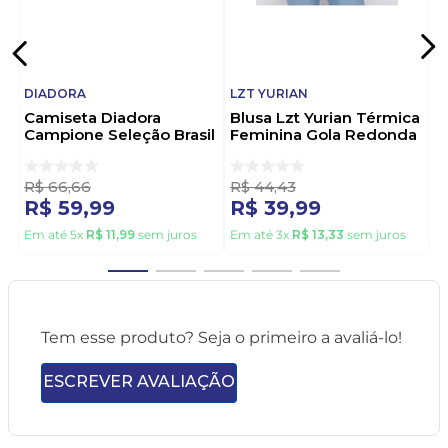
DIADORA
LZT YURIAN
Camiseta Diadora
Blusa Lzt Yurian Térmica
Campione Seleção Brasil
Feminina Gola Redonda
Feminina Swath-22
19067 Branco
Amarelo
R$
66
,
66
R$
44
,
43
R$
59
,
99
R$
39
,
99
Em até
5
x
R$
11
,
99
sem juros
Em até
3
x
R$
13
,
33
sem juros
Tem esse produto? Seja o primeiro a avaliá-lo!
ESCREVER AVALIAÇÃO