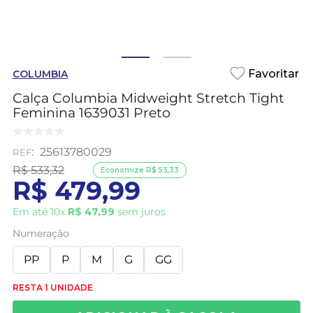
COLUMBIA
Calça Columbia Midweight Stretch Tight
Feminina 1639031 Preto
:
25613780029
R$
533
,
32
Economize
R$
53
,
33
R$
479
,
99
Em até
10
x
R$
47
,
99
sem juros
Numeração
PP
P
M
G
GG
RESTA 1 UNIDADE