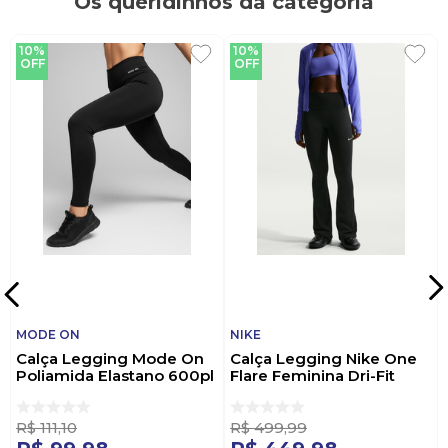
Os queridinhos da categoria
10%
10%
OFF
OFF
MODE ON
NIKE
Calça Legging Mode On
Calça Legging Nike One
Poliamida Elastano 600pl
Flare Feminina Dri-Fit
Preto
Ib9135-010 Preto
R$
111
,
10
R$
499
,
99