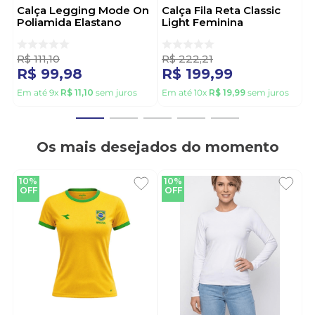
Calça Legging Mode On
Calça Fila Reta Classic
Poliamida Elastano
Light Feminina
600pl Preto
F12l02083-160 Preto
R$
111
,
10
R$
222
,
21
R$
99
,
98
R$
199
,
99
Em até
9
x
R$
11
,
10
sem juros
Em até
10
x
R$
19
,
99
sem juros
Os mais desejados do momento
10%
10%
OFF
OFF