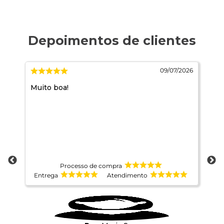
2026
09/07/2026
Muito boa!
10
ma
Processo de compra
Entrega
Atendimento
E