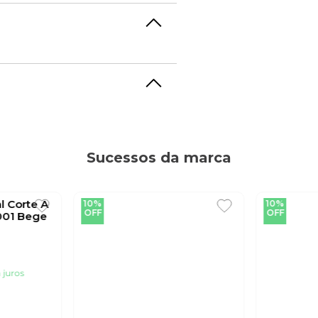
Sucessos da marca
l Corte A
10%
10%
OFF
OFF
001 Bege
juros