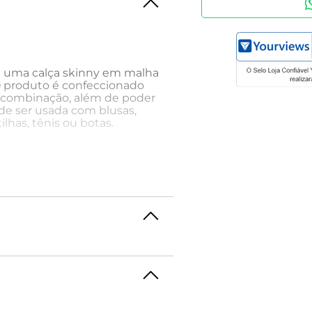
é uma calça skinny em malha
O produto é confeccionado
cil combinação, além de poder
pode ser usada com blusas,
has, tênis ou botas.
uma linda e variada linha de
itness e cintas modeladoras.
de e garantia de
a mais conhecimento e