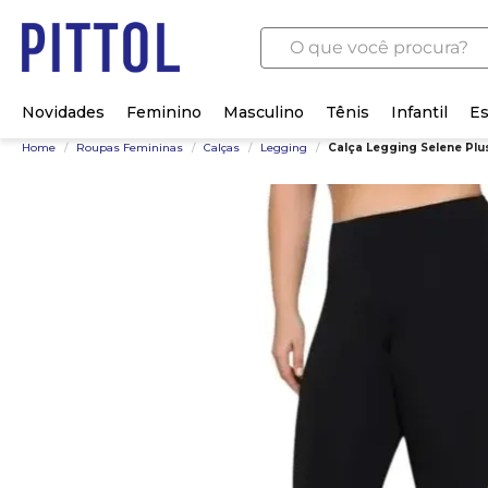
O que você procura?
Novidades
Feminino
Masculino
Tênis
Infantil
Es
Home
/
Roupas Femininas
/
Calças
/
Legging
/
Calça Legging Selene Plu