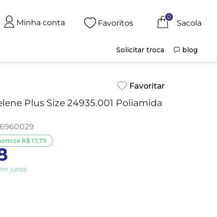
0
Minha conta
Favoritos
Solicitar troca
blog
lene Plus Size 24935.001 Poliamida
6960029
nomize
R$
17
,
79
8
m juros