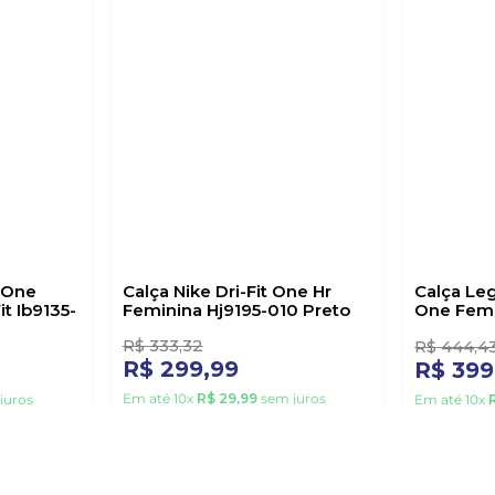
 One
Calça Nike Dri-Fit One Hr
Calça Leg
it Ib9135-
Feminina Hj9195-010 Preto
One Femi
Preto
R$
333
,
32
R$
444
,
4
R$
299
,
99
R$
399
Em até
10
x
R$
29
,
99
sem juros
juros
Em até
10
x