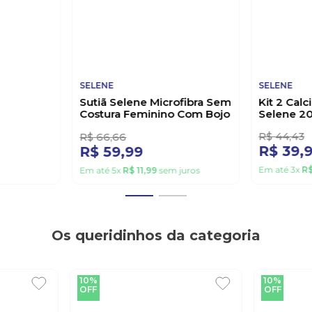
SELENE
SELENE
Sutiã Selene Microfibra Sem
Kit 2 Calc
Costura Feminino Com Bojo
Selene 2
20500.001 Preto
R$
44
,
43
R$
66
,
66
R$
39
,
R$
59
,
99
Em até
3
x
R
Em até
5
x
R$
11
,
99
sem juros
Os queridinhos da categoria
10%
10%
OFF
OFF