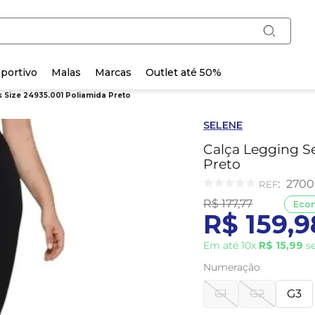
portivo
Malas
Marcas
Outlet até 50%
s Size 24935.001 Poliamida Preto
SELENE
Calça Legging Se
Preto
:
2700
R$
177
,
77
Eco
R$
159
,
9
Em até
10
x
R$
15
,
99
se
Numeração
G1
G2
G3