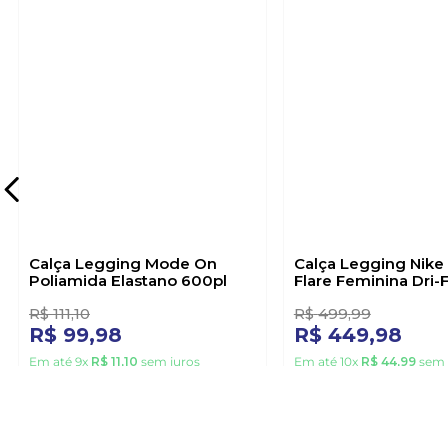
Calça Legging Mode On
Calça Legging Nike
Poliamida Elastano 600pl
Flare Feminina Dri-F
Preto
010 Preto
R$
111
,
10
R$
499
,
99
R$
99
,
98
R$
449
,
98
Em até
9
x
R$
11
,
10
sem juros
Em até
10
x
R$
44
,
99
sem 