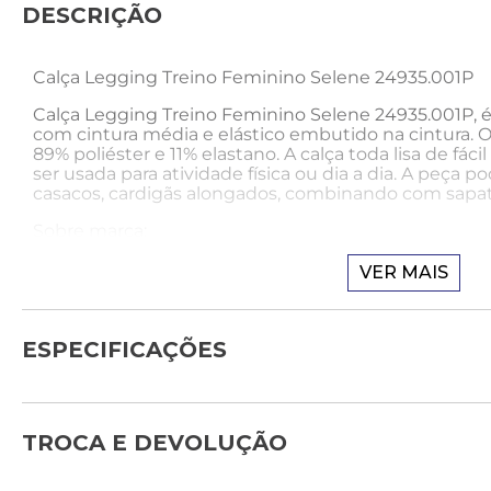
DESCRIÇÃO
Calça Legging Treino Feminino Selene 24935.001P
Calça Legging Treino Feminino Selene 24935.001P, 
com cintura média e elástico embutido na cintura. 
89% poliéster e 11% elastano. A calça toda lisa de fá
ser usada para atividade física ou dia a dia. A peça 
casacos, cardigãs alongados, combinando com sapatil
Sobre marca:
A empresa Selene se destaca no mercado têxtil com 
VER MAIS
produtos, tais como: meias, cuecas, lingeries, linha f
Seus produtos contam com a certificação de qualida
durabilidade, fazendo com que a marca ganhe aind
ESPECIFICAÇÕES
confiança de seus clientes.
TROCA E DEVOLUÇÃO