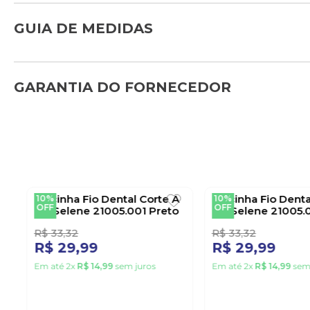
GUIA DE MEDIDAS
GARANTIA DO FORNECEDOR
Calcinha Fio Dental Corte A
Calcinha Fio Denta
10%
10%
OFF
OFF
Fio Selene 21005.001 Preto
Fio Selene 21005.
R$
33
,
32
R$
33
,
32
R$
29
,
99
R$
29
,
99
Em até
2
x
R$
14
,
99
sem juros
Em até
2
x
R$
14
,
99
sem 