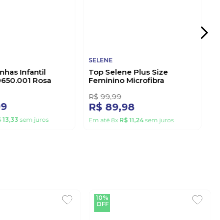
SELENE
inhas Infantil
Top Selene Plus Size
0650.001 Rosa
Feminino Microfibra
24915.001 Preto
R$
99
,
99
99
R$
89
,
98
$
13
,
33
sem juros
Em até
8
x
R$
11
,
24
sem juros
10%
OFF