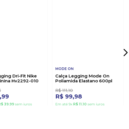
MODE ON
ging Dri-Fit Nike
Calça Legging Mode On
nina Hv2292-010
Poliamida Elastano 600pl
Marinho
3
R$
111
,
10
,
99
R$
99
,
98
R$
39
,
99
sem juros
Em até
9
x
R$
11
,
10
sem juros