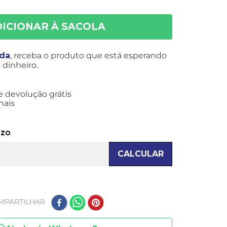
ida
, receba o produto que está esperando
dinheiro.
e devolução grátis
nais
azo
CALCULAR
MPARTILHAR