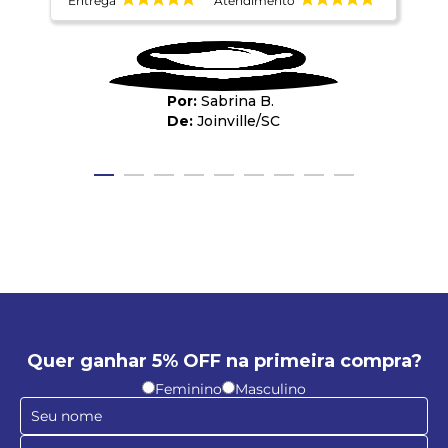
Entrega
Atendimento
E
Sabrina B.
Joinville
/
SC
Quer ganhar 5% OFF na primeira compra?
Feminino
Masculino