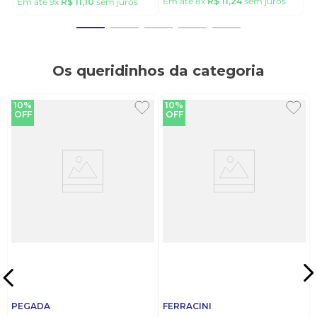
Em até
8
x
R$
11
,
24
sem juros
Em até
9
x
R$
11
,
10
sem juros
Os queridinhos da categoria
10%
10%
OFF
OFF
PEGADA
FERRACINI