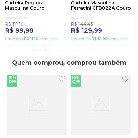
Carteira Pegada
Carteira Masculina
Masculina Couro
Ferracini CFB022A Couro
Ca034108-01 Preto
Preto
R$
111
,
10
R$
144
,
43
R$
99
,
98
R$
129
,
99
Em até
9
x
R$
11
,
10
sem juros
Em até
10
x
R$
12
,
99
sem juros
Quem comprou, comprou também
10%
10%
OFF
OFF