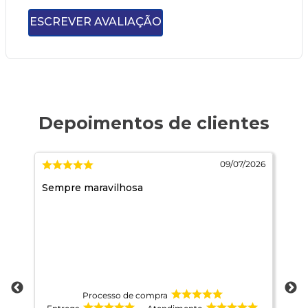
ESCREVER AVALIAÇÃO
026
09/07/2026
do,
Sempre maravilhosa
Ja
 e
Processo de compra