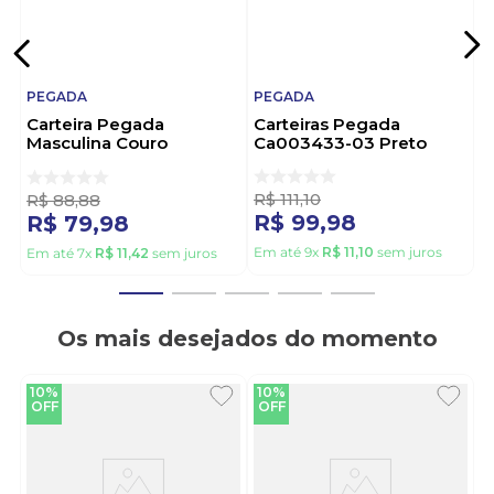
PEGADA
PEGADA
Carteira Pegada
Carteiras Pegada
Masculina Couro
Ca003433-03 Preto
Ca032101-07 Marrom
R$
111
,
10
R$
88
,
88
R$
99
,
98
R$
79
,
98
Em até
9
x
R$
11
,
10
sem juros
Em até
7
x
R$
11
,
42
sem juros
Os mais desejados do momento
10%
10%
OFF
OFF