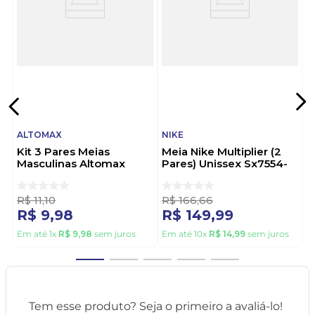
ALTOMAX
NIKE
Kit 3 Pares Meias
Meia Nike Multiplier (2
Masculinas Altomax
Pares) Unissex Sx7554-
004almc21604 Sortido
010 Preto
R$
11
,
10
R$
166
,
66
R$
9
,
98
R$
149
,
99
Em até
1
x
R$
9
,
98
sem juros
Em até
10
x
R$
14
,
99
sem juros
Tem esse produto? Seja o primeiro a avaliá-lo!