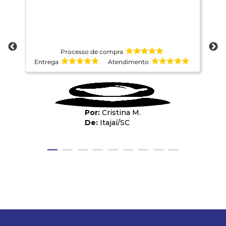
Processo de compra
Entrega
Atendimento
E
Cristina M.
Itajaí
/
SC