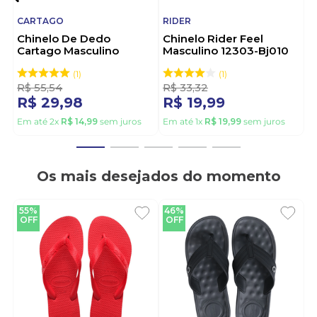
CARTAGO
RIDER
Chinelo De Dedo
Chinelo Rider Feel
Cartago Masculino
Masculino 12303-Bj010
Alabama 11859-21392
Preto
Cinza
1
1
R$
55
,
54
R$
33
,
32
R$
29
,
98
R$
19
,
99
Em até
2
x
R$
14
,
99
sem juros
Em até
1
x
R$
19
,
99
sem juros
Os mais desejados do momento
55%
46%
OFF
OFF