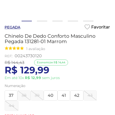
PEGADA
Chinelo De Dedo Conforto Masculino
Pegada 131281-01 Marrom
1
avaliação
:
00243730120
R$
144
,
43
Economize
R$
14
,
44
R$
129
,
99
Em até
10
x
R$
12
,
99
sem juros
Numeração
37
38
39
40
41
42
43
44