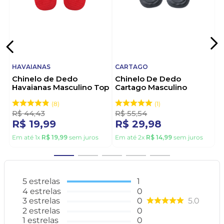
HAVAIANAS
CARTAGO
Chinelo de Dedo
Chinelo De Dedo
Havaianas Masculino Top
Cartago Masculino
Vermelho
Alabama 11859-21392
Cinza
8
1
R$
44
,
43
R$
55
,
54
R$
19
,
99
R$
29
,
98
Em até
1
x
R$
19
,
99
sem juros
Em até
2
x
R$
14
,
99
sem juros
5
estrelas
1
4
estrelas
0
3
estrelas
0
5.0
2
estrelas
0
1
estrelas
0