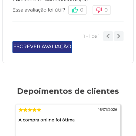
Essa avaliação foi útil?
0
0
1 - 1
de
1
ESCREVER AVALIAÇÃO
2026
16/07/2026
A compra online foi ótima.
Es