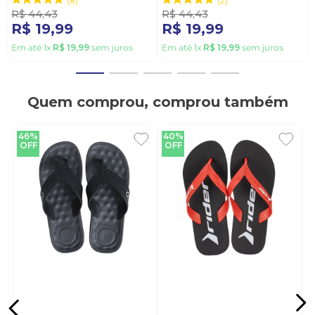
8
2
R$
44
,
43
R$
44
,
43
R$
19
,
99
R$
19
,
99
Em até
1
x
R$
19
,
99
sem juros
Em até
1
x
R$
19
,
99
sem juros
Quem comprou, comprou também
46%
40%
OFF
OFF