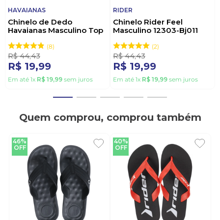
HAVAIANAS
RIDER
Chinelo de Dedo
Chinelo Rider Feel
Havaianas Masculino Top
Masculino 12303-Bj011
Vermelho
Preto
8
2
R$
44
,
43
R$
44
,
43
R$
19
,
99
R$
19
,
99
Em até
1
x
R$
19
,
99
sem juros
Em até
1
x
R$
19
,
99
sem juros
Quem comprou, comprou também
46%
40%
OFF
OFF