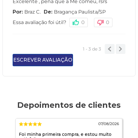
Excelente , pena que a Me comeu, rsrs
Braz C.
Bragança Paulista
/
SP
Essa avaliação foi útil?
0
0
1 - 3
de
3
ESCREVER AVALIAÇÃO
026
07/08/2026
Foi minha primeira compra, e estou muito
10