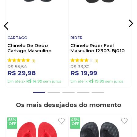
CARTAGO
RIDER
Chinelo De Dedo
Chinelo Rider Feel
Cartago Masculino
Masculino 12303-Bj010
Alabama 11859-21392
Preto
Cinza
1
1
R$
55
,
54
R$
33
,
32
R$
29
,
98
R$
19
,
99
Em até
2
x
R$
14
,
99
sem juros
Em até
1
x
R$
19
,
99
sem juros
Os mais desejados do momento
55%
46%
OFF
OFF