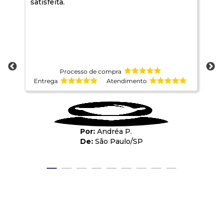
satisfeita.
ma
Processo de compra
Entrega
Atendimento
E
Andréa P.
São Paulo
/
SP