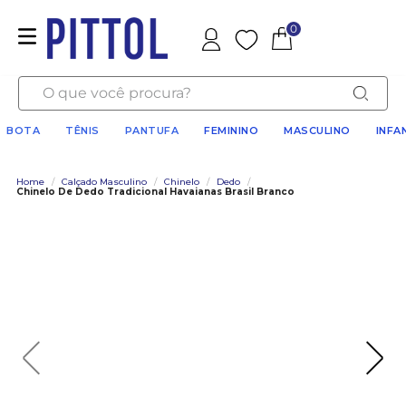
0
Favoritos
O que você procura?
BOTA
TÊNIS
PANTUFA
FEMININO
MASCULINO
INFA
Home
/
Calçado Masculino
/
Chinelo
/
Dedo
/
Chinelo De Dedo Tradicional Havaianas Brasil Branco