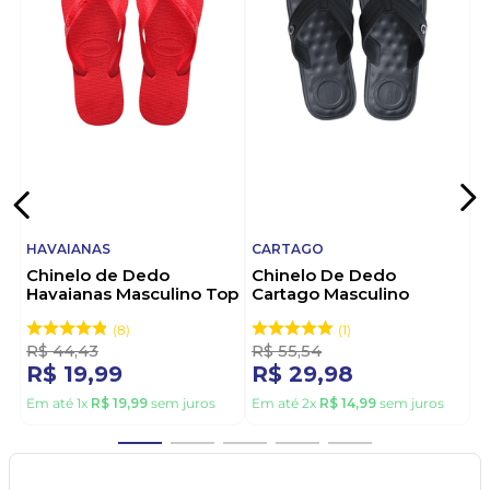
HAVAIANAS
CARTAGO
Chinelo de Dedo
Chinelo De Dedo
Havaianas Masculino Top
Cartago Masculino
Vermelho
Alabama 11859-21392
Cinza
8
1
R$
44
,
43
R$
55
,
54
R$
19
,
99
R$
29
,
98
Em até
1
x
R$
19
,
99
sem juros
Em até
2
x
R$
14
,
99
sem juros