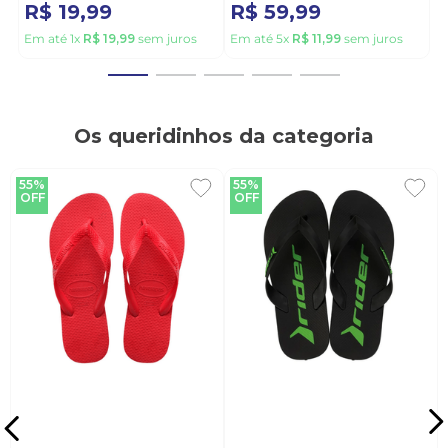
R$
19
,
99
R$
59
,
99
Em até
1
x
R$
19
,
99
sem juros
Em até
5
x
R$
11
,
99
sem juros
Os queridinhos da categoria
55%
55%
OFF
OFF