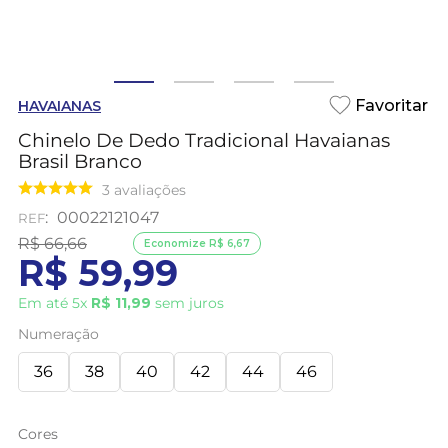
HAVAIANAS
Chinelo De Dedo Tradicional Havaianas
Brasil Branco
3
avaliações
:
00022121047
R$
66
,
66
Economize
R$
6
,
67
R$
59
,
99
Em até
5
x
R$
11
,
99
sem juros
Numeração
36
38
40
42
44
46
Cores