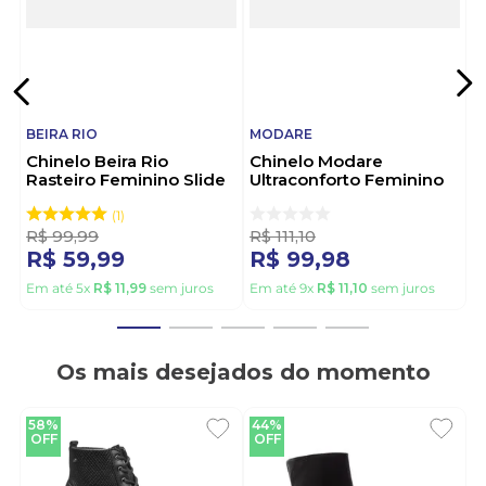
BEIRA RIO
MODARE
Chinelo Beira Rio
Chinelo Modare
Rasteiro Feminino Slide
Ultraconforto Feminino
8488.100.27054 Ouro
7212.108.31743 Bege
1
R$
99
,
99
R$
111
,
10
R$
59
,
99
R$
99
,
98
Em até
5
x
R$
11
,
99
sem juros
Em até
9
x
R$
11
,
10
sem juros
Os mais desejados do momento
58%
44%
OFF
OFF