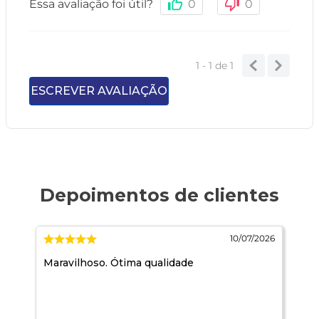
Essa avaliação foi útil?
0
0
1 - 1
de
1
ESCREVER AVALIAÇÃO
026
10/07/2026
Maravilhoso. Ótima qualidade
Ma