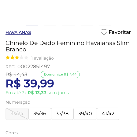
HAVAIANAS
Chinelo De Dedo Feminino Havaianas Slim
Branco
1
avaliação
:
00022851497
R$
44
,
43
Economize
R$
4
,
44
R$
39
,
99
Em até
3
x
R$
13
,
33
sem juros
Numeração
33/34
35/36
37/38
39/40
41/42
Cores