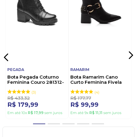
PEGADA
RAMARIM
Bota Pegada Coturno
Bota Ramarim Cano
Feminina Couro 281312-
Curto Feminina Fivela
02 Preto
2559131-01 Preto
3
4
R$
433
,
32
R$
177
,
77
R$
179
,
99
R$
99
,
99
Em até
10
x
R$
17
,
99
sem juros
Em até
9
x
R$
11
,
11
sem juros