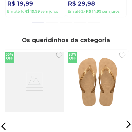
R$
19
,
99
R$
29
,
98
Em até
1
x
R$
19
,
99
sem juros
Em até
2
x
R$
14
,
99
sem juros
Os queridinhos da categoria
55%
33%
OFF
OFF