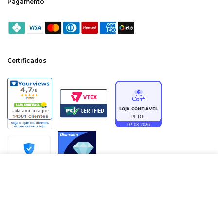
Pagamento
Certificados
ADICIONAR À SACOLA
PITTOL CALÇADOS LTDA | CNPJ: 83569624/0025-29 | AVENIDA GETULIO
DORNELES VARGAS, 749 - SALA 2 | BAIRRO: CENTRO | CHAPECÓ / SC | CEP