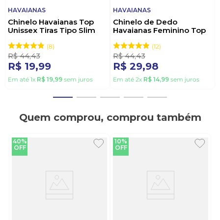
HAVAIANAS
HAVAIANAS
Chinelo Havaianas Top
Chinelo de Dedo
Unissex Tiras Tipo Slim
Havaianas Feminino Top
0212 Azul
Cobre
8
12
R$
44
,
43
R$
44
,
43
R$
19
,
99
R$
29
,
98
Em até
1
x
R$
19
,
99
sem juros
Em até
2
x
R$
14
,
99
sem juros
Quem comprou, comprou também
40%
10%
OFF
OFF