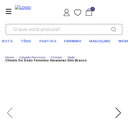
0
Favoritos
O que você procura?
BOTA
TÊNIS
PANTUFA
FEMININO
MASCULINO
INFA
Home
/
Calçado Feminino
/
Chinelo
/
Dedo
/
Chinelo De Dedo Feminino Havaianas Slim Branco