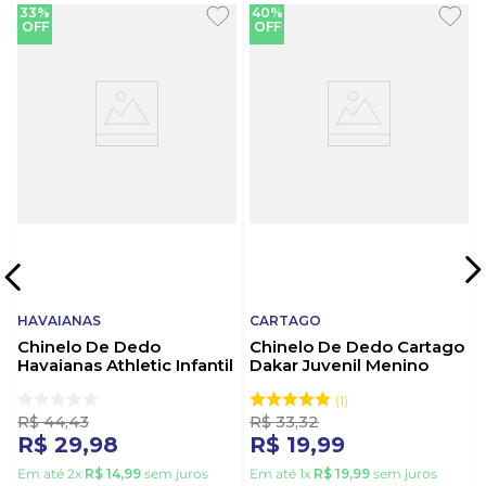
33%
40%
OFF
OFF
HAVAIANAS
CARTAGO
Chinelo De Dedo
Chinelo De Dedo Cartago
Havaianas Athletic Infantil
Dakar Juvenil Menino
Menino Branco
10808 Azul
1
R$
44
,
43
R$
33
,
32
R$
29
,
98
R$
19
,
99
Em até
2
x
R$
14
,
99
sem juros
Em até
1
x
R$
19
,
99
sem juros