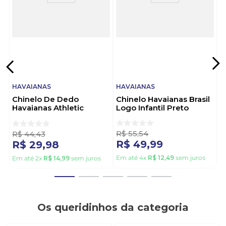
HAVAIANAS
HAVAIANAS
Chinelo De Dedo
Chinelo Havaianas Brasil
Havaianas Athletic
Logo Infantil Preto
Infantil Menino Branco
R$
55
,
54
R$
44
,
43
R$
49
,
99
R$
29
,
98
Em até
4
x
R$
12
,
49
sem juros
Em até
2
x
R$
14
,
99
sem juros
Os queridinhos da categoria