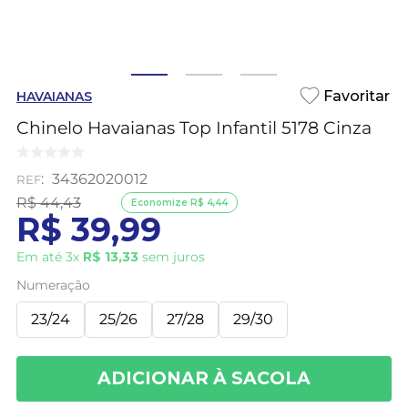
HAVAIANAS
Chinelo Havaianas Top Infantil 5178 Cinza
:
34362020012
R$
44
,
43
Economize
R$
4
,
44
R$
39
,
99
Em até
3
x
R$
13
,
33
sem juros
Numeração
23/24
25/26
27/28
29/30