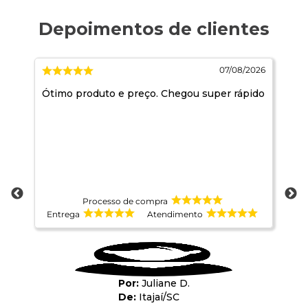
026
07/08/2026
Ótimo produto e preço. Chegou super rápido
Ja
pr
co
at
Processo de compra
Entrega
Atendimento
E
Juliane D.
Itajaí
/
SC