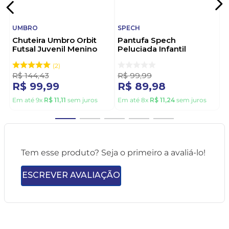
UMBRO
SPECH
Chuteira Umbro Orbit
Pantufa Spech
Futsal Juvenil Menino
Peluciada Infantil
U07fb00178 Preto
Menino 1025/1-21 Preto
2
R$
144
,
43
R$
99
,
99
R$
99
,
99
R$
89
,
98
Em até
9
x
R$
11
,
11
sem juros
Em até
8
x
R$
11
,
24
sem juros
Tem esse produto? Seja o primeiro a avaliá-lo!
ESCREVER AVALIAÇÃO