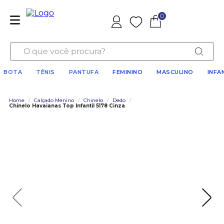
0
Favoritos
O que você procura?
BOTA
TÊNIS
PANTUFA
FEMININO
MASCULINO
INFA
Home
/
Calçado Menino
/
Chinelo
/
Dedo
/
Chinelo Havaianas Top Infantil 5178 Cinza