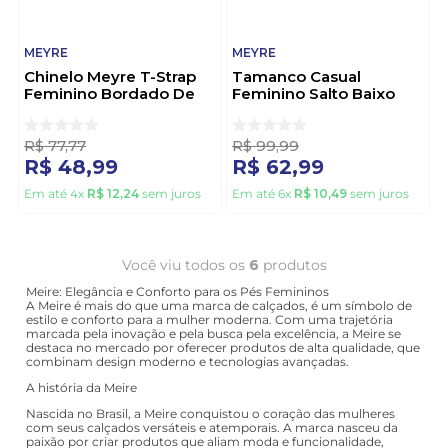
MEYRE
MEYRE
Chinelo Meyre T-Strap
Tamanco Casual
Feminino Bordado De
Feminino Salto Baixo
Flores 384 Rosa
Flores Meyre 514 Branco
R$
77
,
77
R$
99
,
99
R$
48
,
99
R$
62
,
99
Em até
4
x
R$
12
,
24
sem juros
Em até
6
x
R$
10
,
49
sem juros
Você viu todos os
6
produtos
Meire: Elegância e Conforto para os Pés Femininos
A Meire é mais do que uma marca de calçados, é um símbolo de
estilo e conforto para a mulher moderna. Com uma trajetória
marcada pela inovação e pela busca pela excelência, a Meire se
destaca no mercado por oferecer produtos de alta qualidade, que
combinam design moderno e tecnologias avançadas.
A história da Meire
Nascida no Brasil, a Meire conquistou o coração das mulheres
com seus calçados versáteis e atemporais. A marca nasceu da
paixão por criar produtos que aliam moda e funcionalidade,