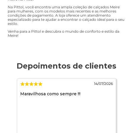
Na Pittol, você encontra uma ampla coleção de calçados Meire
para mulheres, com os modelos mais recentes e as melhores
condições de pagamento. A loja oferece um atendimento
especializado para te ajudar a encontrar o calçado ideal para o seu
estilo.
Venha para a Pittol e descubra o mundo de conforto e estilo da
Meire!
/2026
14/07/2026
Maravilhosa como sempre !!!
Qdo
não
dúv
tra
Já 
mui
Asi
for
Par