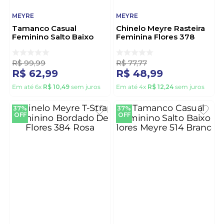
MEYRE
MEYRE
Tamanco Casual
Chinelo Meyre Rasteira
Feminino Salto Baixo
Feminina Flores 378
Flores Meyre 514 Nude
Verde
R$
99
,
99
R$
77
,
77
R$
62
,
99
R$
48
,
99
Em até
6
x
R$
10
,
49
sem juros
Em até
4
x
R$
12
,
24
sem juros
37%
37%
OFF
OFF