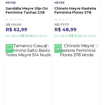
MEYRE
MEYRE
Sandália Meyre Slip-On
Chinelo Meyre Rasteira
Feminina Tachas 238
Feminina Flores 378
Preto
Preto
R$
99
,
99
R$
77
,
77
R$
62
,
99
R$
48
,
99
Em até
6
x
R$
10
,
49
sem juros
Em até
4
x
R$
12
,
24
sem juros
37%
37%
OFF
OFF