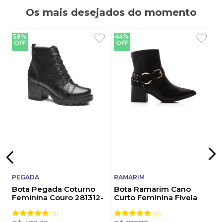
Os mais desejados do momento
58%
44%
OFF
OFF
PEGADA
RAMARIM
Bota Pegada Coturno
Bota Ramarim Cano
Feminina Couro 281312-
Curto Feminina Fivela
02 Preto
2559131-01 Preto
3
4