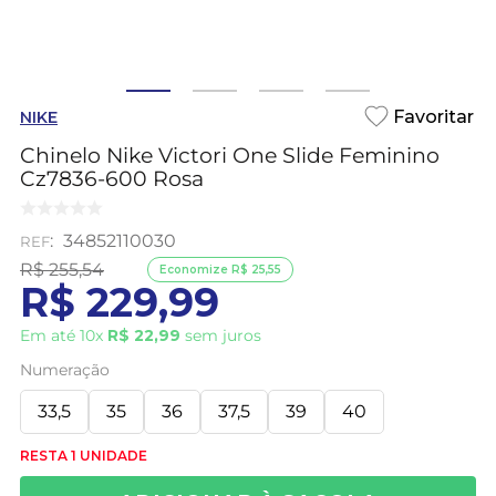
NIKE
Chinelo Nike Victori One Slide Feminino
Cz7836-600 Rosa
:
34852110030
R$
255
,
54
Economize
R$
25
,
55
R$
229
,
99
Em até
10
x
R$
22
,
99
sem juros
Numeração
33,5
35
36
37,5
39
40
RESTA 1 UNIDADE