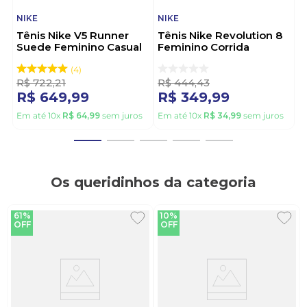
NIKE
NIKE
Tênis Nike V5 Runner
Tênis Nike Revolution 8
Suede Feminino Casual
Feminino Corrida
Ii6294-201 Bege
Hj8485-109 Branco
4
R$
722
,
21
R$
444
,
43
R$
649
,
99
R$
349
,
99
Em até
10
x
R$
64
,
99
sem juros
Em até
10
x
R$
34
,
99
sem juros
Os queridinhos da categoria
61%
10%
OFF
OFF