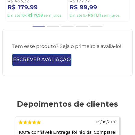
R$
433
,
32
R$
177
,
77
R$
179
,
99
R$
99
,
99
Em até
10
x
R$
17
,
99
sem juros
Em até
9
x
R$
11
,
11
sem juros
Tem esse produto? Seja o primeiro a avaliá-lo!
ESCREVER AVALIAÇÃO
026
05/08/2026
100% confiável! Entrega foi rápida! Comprarei
Co