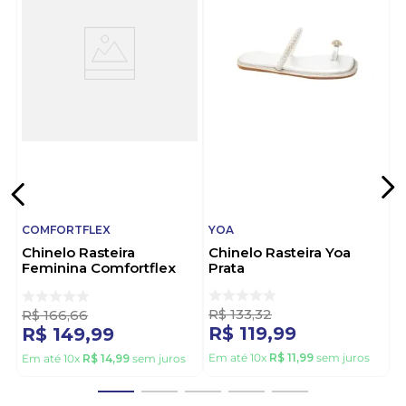
COMFORTFLEX
YOA
Chinelo Rasteira
Chinelo Rasteira Yoa
Feminina Comfortflex
Prata
2552402-02 Off-White
R$
133
,
32
R$
166
,
66
R$
119
,
99
R$
149
,
99
Em até
10
x
R$
11
,
99
sem juros
Em até
10
x
R$
14
,
99
sem juros