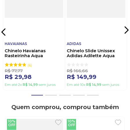
HAVAIANAS
ADIDAS
Chinelo Havaianas
Chinelo Slide Unissex
Rasteirinha Aqua
Adidas Adilette Aqua
Feminina Slide Laranja
Preto
6
R$
77
,
77
R$
166
,
66
R$
29
,
98
R$
149
,
99
Em até
2
x
R$
14
,
99
sem juros
Em até
10
x
R$
14
,
99
sem juros
Quem comprou, comprou também
10%
10%
OFF
OFF