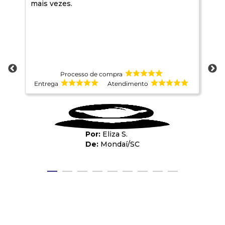
mais vezes.
Processo de compra
Entrega
Atendimento
E
Eliza S.
Mondaí
/
SC