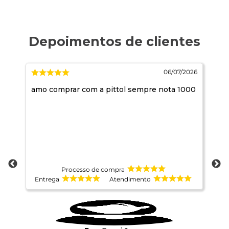
026
06/07/2026
do,
amo comprar com a pittol sempre nota 1000
tu
 e
Processo de compra
Entrega
Atendimento
E