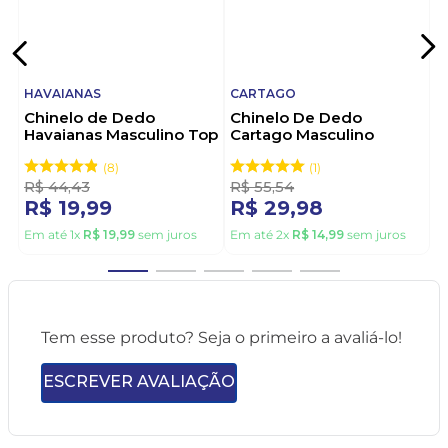
HAVAIANAS
CARTAGO
Chinelo de Dedo
Chinelo De Dedo
Havaianas Masculino Top
Cartago Masculino
Vermelho
Alabama 11859-21392
Cinza
8
1
R$
44
,
43
R$
55
,
54
R$
19
,
99
R$
29
,
98
Em até
1
x
R$
19
,
99
sem juros
Em até
2
x
R$
14
,
99
sem juros
Tem esse produto? Seja o primeiro a avaliá-lo!
ESCREVER AVALIAÇÃO