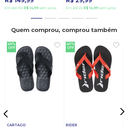
R$
149
,
99
R$
29
,
99
Em até
10
x
R$
14
,
99
sem juros
Em até
2
x
R$
14
,
99
sem juros
Quem comprou, comprou também
46%
40%
OFF
OFF
CARTAGO
RIDER