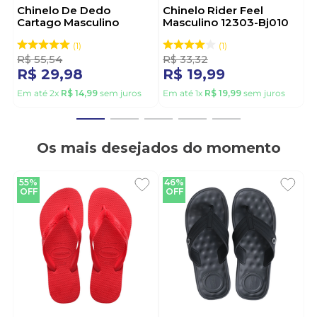
Chinelo De Dedo
Chinelo Rider Feel
Cartago Masculino
Masculino 12303-Bj010
Alabama 11859-21392
Preto
Cinza
1
1
R$
55
,
54
R$
33
,
32
R$
29
,
98
R$
19
,
99
Em até
2
x
R$
14
,
99
sem juros
Em até
1
x
R$
19
,
99
sem juros
Os mais desejados do momento
55%
46%
OFF
OFF