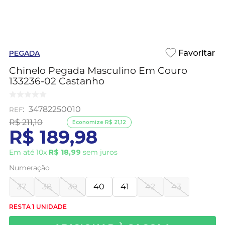
PEGADA
Chinelo Pegada Masculino Em Couro
133236-02 Castanho
:
34782250010
R$
211
,
10
Economize
R$
21
,
12
R$
189
,
98
Em até
10
x
R$
18
,
99
sem juros
Numeração
37
38
39
40
41
42
43
RESTA 1 UNIDADE