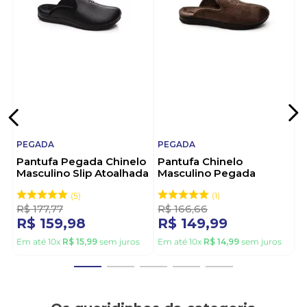
qualidade, alta durabilidade e conforto
extraordinário. Famosa por tecnologias que
reduzem impactos e elevam o bem-estar, é ideal
para quem busca praticidade e resistência no dia a
dia. Pegada: conforto que faz você ir mais longe.
PEGADA
PEGADA
Pantufa Pegada Chinelo
Pantufa Chinelo
Masculino Slip Atoalhada
Masculino Pegada
166001-04 Preto
166001-01 Marrom
5
1
R$
177
,
77
R$
166
,
66
R$
159
,
98
R$
149
,
99
Em até
10
x
R$
15
,
99
sem juros
Em até
10
x
R$
14
,
99
sem juros