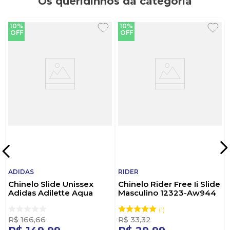
Os queridinhos da categoria
10%
10%
OFF
OFF
ADIDAS
RIDER
Chinelo Slide Unissex
Chinelo Rider Free Ii Slide
Adidas Adilette Aqua
Masculino 12323-Aw944
Preto
Azul
1
R$
166
,
66
R$
33
,
32